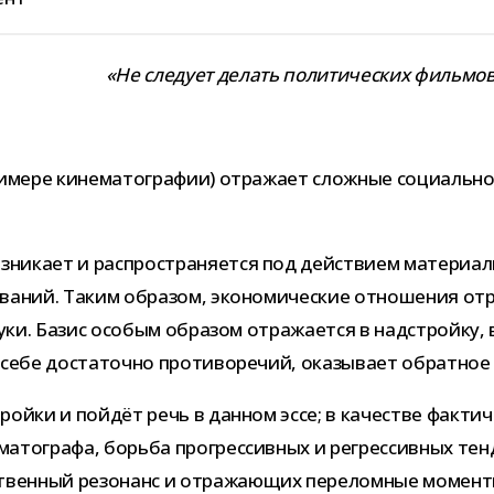
«Не сле­дует делать поли­ти­че­ских филь­
и­мере кине­ма­то­гра­фии) отра­жает слож­ные социальн
ни­кает и рас­про­стра­ня­ется под дей­ствием мате­ри­ал
о­ва­ний. Таким обра­зом, эко­но­ми­че­ские отно­ше­ния о
уки. Базис осо­бым обра­зом отра­жа­ется в над­стройку, 
себе доста­точно про­ти­во­ре­чий, ока­зы­вает обрат­ное 
стройки и пой­дёт речь в дан­ном эссе; в каче­стве фак­ти
ма­то­графа, борьба про­грес­сив­ных и регрес­сив­ных тен­
ствен­ный резо­нанс и отра­жа­ю­щих пере­лом­ные момен