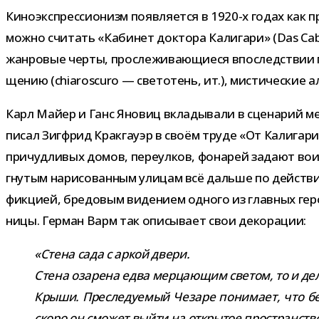
Киноэкспрессионизм появ­ля­ется в 1920-​х годах как пр
можно счи­тать «Кабинет док­тора Калигари» (Das Cabi
жан­ро­вые черты, про­сле­жи­ва­ю­щи­еся впо­след­ствии 
ще­нию (chiaroscuro
—
све­то­тень, ит.), мисти­че­ские 
Карл Майер и Ганс Яновиц вкла­ды­вали в сце­на­рий ме
писал Зигфрид Кракгауэр в своём труде «От Калигари д
при­чуд­ли­вых домов, пере­ул­ков, фона­рей задают вои
гну­тым нари­со­ван­ным ули­цам всё дальше по дей­стви
фик­цией, бре­до­вым виде­нием одного из глав­ных геро
ницы. Герман Варм так опи­сы­вает свои декорации:
«Стена сада с аркой двери.
Стена оза­рена едва мер­ца­ю­щим све­том, то и дел
Крыши. Преследуемый Чезаре пони­мает, что бег­с
скоро он смо­жет выйти на откры­тое про­стран­ст