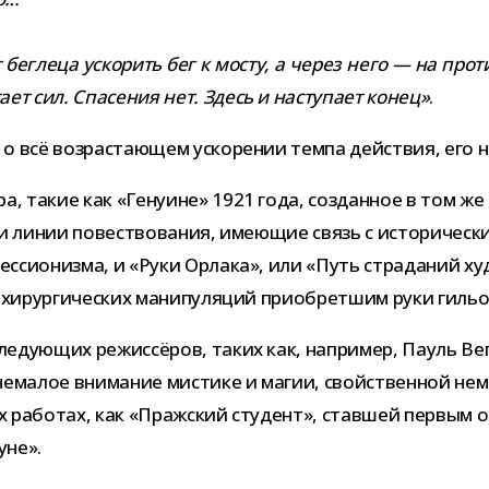
бег­леца уско­рить бег к мосту, а через него
—
на про­т
а­тает сил. Спасения нет. Здесь и насту­пает конец»
.
 всё воз­рас­та­ю­щем уско­ре­нии темпа дей­ствия, его
ёра, такие как «Генуине» 1921 года, создан­ное в том ж
инии повест­во­ва­ния, име­ю­щие связь с исто­ри­че­ски
с­си­о­низма, и «Руки Орлака», или «Путь стра­да­ний худ
хирур­ги­че­ских мани­пу­ля­ций при­об­рет­шим руки гильо
­ду­ю­щих режис­сё­ров, таких как, напри­мер, Пауль Веге
 нема­лое вни­ма­ние мистике и магии, свой­ствен­ной неме
 рабо­тах, как «Пражский сту­дент», став­шей пер­вым о
уне».