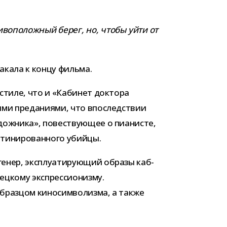
и­во­по­лож­ный берег, но, чтобы уйти от
 накала к концу фильма.
е стиле, что и «Кабинет док­тора
ми пре­да­ни­ями, что впо­след­ствии
ож­ника», повест­ву­ю­щее о пиа­ни­сте,
­ти­ни­ро­ван­ного убийцы.
нер, экс­плу­а­ти­ру­ю­щий образы каб­
ц­кому экс­прес­си­о­низму.
браз­цом кино­сим­во­лизма, а также