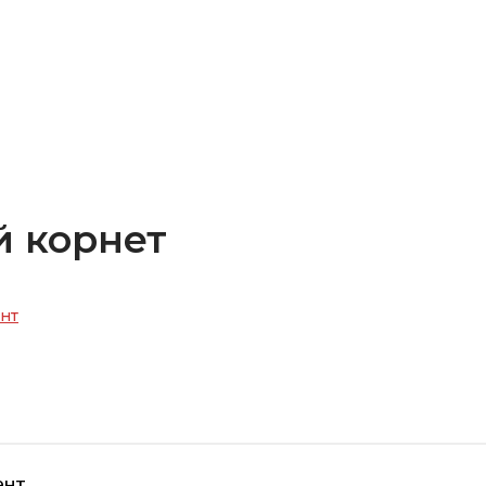
й корнет
нт
ент