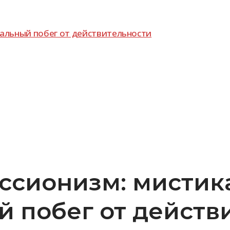
ци­аль­ный побег от действительности
ссионизм: мистика
 побег от действ