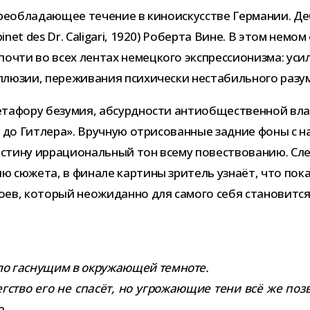
е­об­ла­да­ю­щее тече­ние в кино­ис­кус­стве Германии. Д
net des Dr. Caligari, 1920) Роберта Вине. В этом немом
почти во всех лен­тах немец­кого экс­прес­си­о­низма: уси­
аллю­зии, пере­жи­ва­ния пси­хи­че­ски неста­биль­ного разу
та­фору безу­мия, абсурд­но­сти анти­об­ще­ствен­ной в
о Гитлера». Вручную отри­со­ван­ные зад­ние фоны с на
с­тину ирра­ци­о­наль­ный тон всему повест­во­ва­нию. Сл
ю сюжета, в финале кар­тины зри­тель узнаёт, что пока­з
ев, кото­рый неожи­данно для самого себя ста­но­вится п
о гас­ну­щим в окру­жа­ю­щей тем­ноте.
тво его не спа­сёт, но угро­жа­ю­щие тени всё же поз­
во…