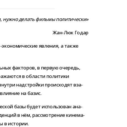
мов, нужно делать фильмы политически»
Жан-​Люк Годар
о-​экономические явле­ния, а также
ь­ных фак­то­ров, в первую оче­редь,
тра­жа­ются в обла­сти поли­тики
внутри над­стройки про­ис­хо­дят вза­
вли­я­ние на базис.
­че­ской базы будет исполь­зо­ван ана­
ден­ций в нём, рас­смот­ре­ние кине­ма­
ты в истории.