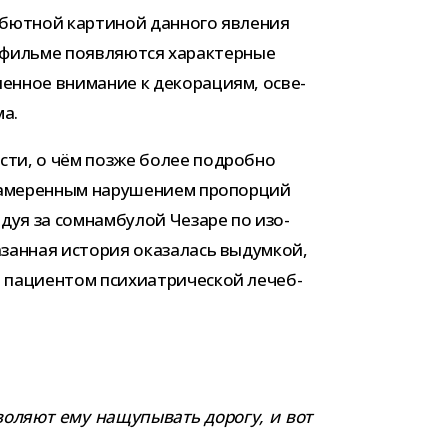
ебютной кар­ти­ной дан­ного явле­ния
 фильме появ­ля­ются харак­тер­ные
лен­ное вни­ма­ние к деко­ра­циям, осве­
ма.
ла­сти, о чём позже более подробно
ме­рен­ным нару­ше­нием про­пор­ций
едуя за сом­нам­бу­лой Чезаре по изо­
ан­ная исто­рия ока­за­лась выдум­кой,
аци­ен­том пси­хи­ат­ри­че­ской лечеб­
во­ляют ему нащу­пы­вать дорогу, и вот