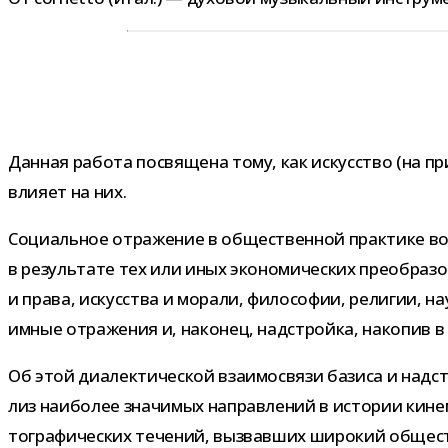
Данная работа посвя­щена тому, как искус­ство (на пр
вли­яет на них.
Социальное отра­же­ние в обще­ствен­ной прак­тике воз­
в резуль­тате тех или иных эко­но­ми­че­ских пре­об­ра­з
и права, искус­ства и морали, фило­со­фии, рели­гии, на
им­ные отра­же­ния и, нако­нец, над­стройка, нако­пив в 
Об этой диа­лек­ти­че­ской вза­и­мо­связи базиса и над­
лиз наи­бо­лее зна­чи­мых направ­ле­ний в исто­рии кине­
то­гра­фи­че­ских тече­ний, вызвав­ших широ­кий обще­