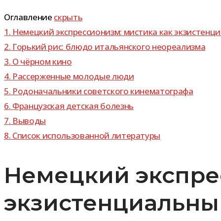
Оглавление
скрыть
1.
Немецкий экс­прес­си­о­низм: мистика как экзи­стен­
2.
Горький рис: блюдо ита­льян­ского неореализма
3.
О чёр­ном кино
4.
Рассерженные моло­дые люди
5.
Родоначальники совет­ского кинематографа
6.
Французская дет­ская болезнь
7.
Выводы
8.
Список исполь­зо­ван­ной литературы
Немецкий экспре
экзистенциальный