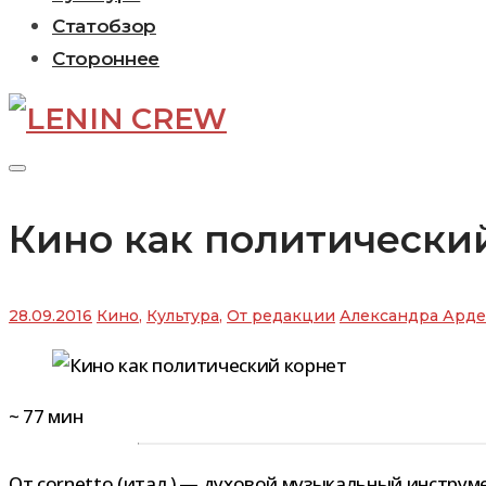
Статобзор
Стороннее
Кино как политически
28.09.2016
Кино
,
Культура
,
От редакции
Александра Арде
~
77
мин
От cornetto (итал.) — духо­вой музы­каль­ный инструм