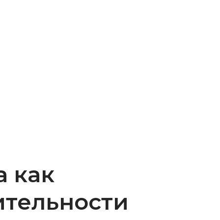
 как
ительности