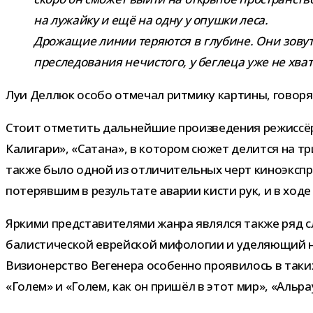
на лужайку и ещё на одну у опушки леса.
Дрожащие линии теря­ются в глу­бине. Они зовут 
пре­сле­до­ва­ния нечи­стого, у бег­леца уже не хв
Луи Деллюк особо отме­чал рит­мику кар­тины, говоря о
Стоит отме­тить даль­ней­шие про­из­ве­де­ния режис­с
Калигари», «Сатана», в кото­ром сюжет делится на три л
также было одной из отли­чи­тель­ных черт кино­экс­пре
поте­ряв­шим в резуль­тате ава­рии кисти рук, и в ходе 
Яркими пред­ста­ви­те­лями жанра являлся также ряд сле
ба­ли­сти­че­ской еврей­ской мифо­ло­гии и уде­ля­ю­щий
Визионерство Вегенера осо­бенно про­яви­лось в таких
«Голем» и «Голем, как он при­шёл в этот мир», «Альра