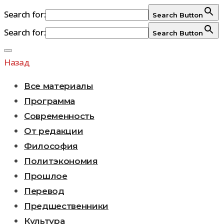
Search for:
Search Button
Search for:
Search Button
Перейти
к
Назад
содержимому
Все материалы
Программа
Современность
От редакции
Философия
Политэкономия
Прошлое
Перевод
Предшественники
Культура