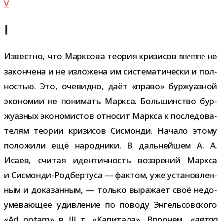
V
I
Известно, что Марксова тео­рия кри­зи­сов
не
внешне
закон­чена и не изло­жена им систе­ма­ти­че­ски и пол­
но­стью. Это, оче­видно, даёт «право» бур­жу­аз­ной
эко­но­мии не пони­мать Маркса. Большинство бур­
жу­аз­ных эко­но­ми­стов отно­сит Маркса к после­до­ва­
те­лям тео­рии кри­зи­сов Сисмонди. Начало этому
поло­жили ещё народ­ники. В даль­ней­шем А. А.
Исаев, счи­тая иден­тич­ность воз­зре­ний Маркса
и Сисмонди-​Родбертуса — фак­том, уже уста­нов­лен­
ным и дока­зан­ным, — только выра­жает своё недо­
уме­ва­ю­щее удив­ле­ние по поводу Энгельсовского
«Ad notam» в III т. «Капитала». Впрочем,
«автор