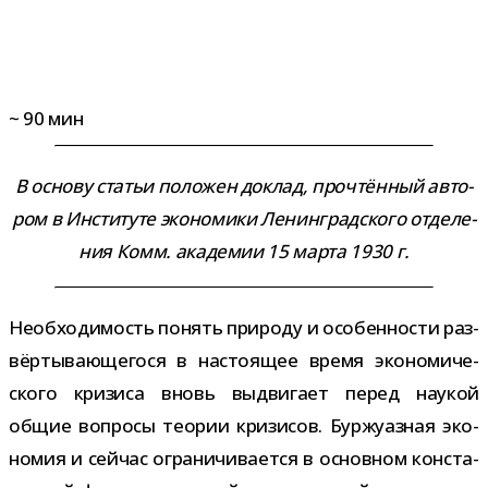
~
90
мин
В основу ста­тьи поло­жен доклад, про­чтён­ный авто­
ром в Институте эко­но­мики Ленинградского отде­ле­
ния Комм. ака­де­мии 15 марта 1930 г.
Необходимость понять при­роду и осо­бен­но­сти раз­
вёр­ты­ва­ю­ще­гося в насто­я­щее время эко­но­ми­че­
ского кри­зиса вновь выдви­гает перед нау­кой
общие вопросы тео­рии кри­зи­сов. Буржуазная эко­
но­мия и сей­час огра­ни­чи­ва­ется в основ­ном кон­ста­