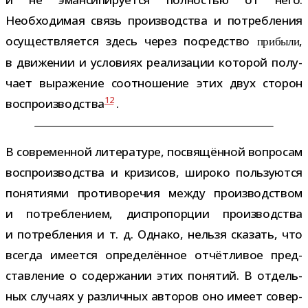
Необходимая связь про­из­вод­ства и потреб­ле­ния
осу­ществ­ля­ется здесь через посред­ство
,
при­были
в дви­же­нии и усло­виях реа­ли­за­ции кото­рой полу­
чает выра­же­ние соот­но­ше­ние этих двух сто­рон
12
вос­про­из­вод­ства
.
В совре­мен­ной лите­ра­туре, посвя­щён­ной вопро­сам
вос­про­из­вод­ства и кри­зи­сов, широко поль­зу­ются
поня­ти­ями про­ти­во­ре­чия между про­из­вод­ством
и потреб­ле­нием, дис­про­пор­ции про­из­вод­ства
и потреб­ле­ния и т. д. Однако, нельзя ска­зать, что
все­гда име­ется опре­де­лён­ное отчёт­ли­вое пред­
став­ле­ние о содер­жа­нии этих поня­тий. В отдель­
ных слу­чаях у раз­лич­ных авто­ров оно имеет совер­