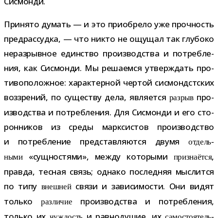
Сисмонди.
Принято думать — и это при­об­рело уже проч­ность
пред­рас­судка, — что никто не ощу­щал так глу­боко
нераз­рыв­ное един­ство про­из­вод­ства и потреб­ле­
ния, как Сисмонди. Мы реша­емся утвер­ждать про­
ти­во­по­лож­ное: харак­тер­ной чер­той сис­мондст­ских
воз­зре­ний, по суще­ству дела, явля­ется
про­
раз­рыв
из­вод­ства и потреб­ле­ния. Для Сисмонди и его сто­
рон­ни­ков из среды марк­си­стов про­из­вод­ство
и потреб­ле­ние пред­став­ля­ются двумя
отдель­
«сущ­но­стями», между кото­рыми
,
ными
при­зна­ётся
правда, тес­ная связь; однако послед­няя мыс­лится
по типу
связи и зави­си­мо­сти. Они видят
внеш­ней
только
про­из­вод­ства и потреб­ле­ния,
раз­ли­чие
только их
и рав­но­ду­шие, их
чуж­дость
само­сто­я­тель­