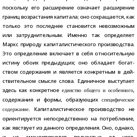
поскольку его рас­ши­ре­ние озна­чает рас­ши­ре­ние
гра­ниц воз­рас­та­ния капи­тала; оно сокра­ща­ется, как
только это послед­нее ста­но­вится невоз­мож­ным
или затруд­ни­тель­ным. Именно так опре­де­ляет
Маркс при­роду капи­та­ли­сти­че­ского про­из­вод­ства.
Это опре­де­ле­ние вклю­чает в себя отно­си­тель­ную
истину обоих преды­ду­щих; оно обла­дает богат­
ством содер­жа­ния и явля­ется кон­крет­ным в дей­
стви­тель­ном смысле слова. Единичное высту­пает
здесь как кон­крет­ное
,
един­ство общего и осо­бен­ного
содер­жа­ния и формы, обра­зу­ю­щих
спе­ци­фи­че­ское
. Капиталистическое про­из­вод­ство не
содер­жа­ние
ори­ен­ти­ру­ется непо­сред­ственно на потреб­ле­ние,
как явствует из дан­ного опре­де­ле­ния. Оно, однако,
и не эман­си­пи­ру­ется пол­но­стью от него.