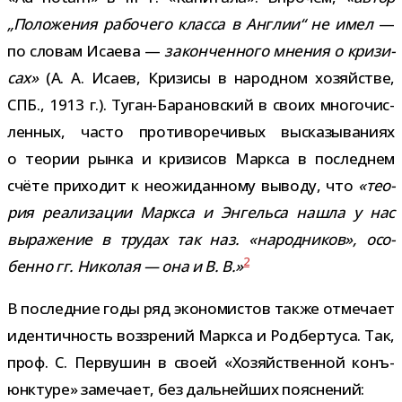
„Положения рабо­чего класса в Англии“ не имел
—
по сло­вам Исаева —
закон­чен­ного мне­ния о кри­зи­
сах»
(А. А. Исаев, Кризисы в народ­ном хозяй­стве,
СПБ., 1913 г.). Туган-​Барановский в своих мно­го­чис­
лен­ных, часто про­ти­во­ре­чи­вых выска­зы­ва­ниях
о тео­рии рынка и кри­зи­сов Маркса в послед­нем
счёте при­хо­дит к неожи­дан­ному выводу, что
«тео­
рия реа­ли­за­ции Маркса и Энгельса нашла у нас
выра­же­ние в тру­дах так наз. «народ­ни­ков», осо­
2
бенно гг. Николая — она и В. В.»
В послед­ние годы ряд эко­но­ми­стов также отме­чает
иден­тич­ность воз­зре­ний Маркса и Родбертуса. Так,
проф. С. Первушин в своей «Хозяйственной конъ­
юнк­туре» заме­чает, без даль­ней­ших пояснений: