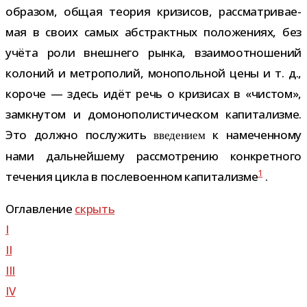
обра­зом, общая тео­рия кри­зи­сов, рас­смат­ри­ва­е­
мая в своих самых абстракт­ных поло­же­ниях, без
учёта роли внеш­него рынка, вза­и­мо­от­но­ше­ний
коло­ний и мет­ро­по­лий, моно­поль­ной цены и т. д.,
короче — здесь идёт речь о кри­зи­сах в «чистом»,
замкну­том и домо­но­по­ли­сти­че­ском капи­та­лизме.
Это должно послу­жить
к наме­чен­ному
вве­де­нием
нами даль­ней­шему рас­смот­ре­нию кон­крет­ного
1
тече­ния цикла в после­во­ен­ном капи­та­лизме
.
Оглавление
скрыть
I
II
III
IV