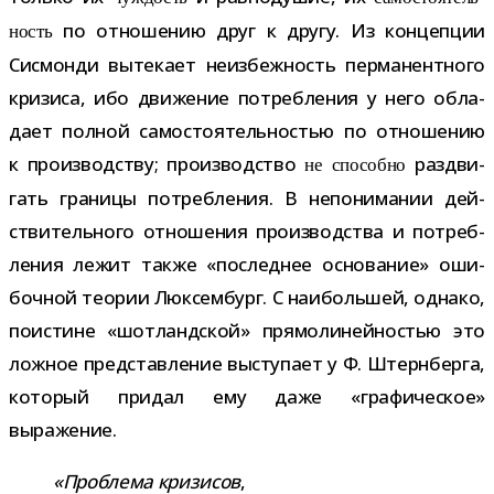
по отно­ше­нию друг к другу. Из кон­цеп­ции
ность
Сисмонди выте­кает неиз­беж­ность пер­ма­нент­ного
кри­зиса, ибо дви­же­ние потреб­ле­ния у него обла­
дает пол­ной само­сто­я­тель­но­стью по отно­ше­нию
к про­из­вод­ству; про­из­вод­ство
раз­дви­
не спо­собно
гать гра­ницы потреб­ле­ния. В непо­ни­ма­нии дей­
стви­тель­ного отно­ше­ния про­из­вод­ства и потреб­
ле­ния лежит также «послед­нее осно­ва­ние» оши­
боч­ной тео­рии Люксембург. С наи­боль­шей, однако,
поис­тине «шот­ланд­ской» пря­мо­ли­ней­но­стью это
лож­ное пред­став­ле­ние высту­пает у Ф. Штернберга,
кото­рый при­дал ему даже «гра­фи­че­ское»
выражение.
«Проблема кри­зи­сов
,