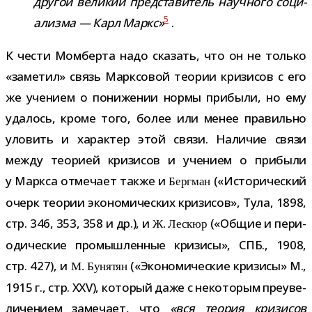
дру­гой вели­кий пред­ста­ви­тель науч­ного соци­
5
а­лизма — Карл Маркс»
.
К чести Момберта надо ска­зать, что он не только
«заме­тил» связь Марксовой тео­рии кри­зи­сов с его
же уче­нием о пони­же­нии нормы при­были, но ему
уда­лось, кроме того, более или менее пра­вильно
уло­вить и харак­тер этой связи. Наличие связи
между тео­рией кри­зи­сов и уче­нием о при­были
у Маркса отме­чает также и
(«Исторический
Бергман
очерк тео­рии эко­но­ми­че­ских кри­зи­сов», Тула, 1898,
стр. 346, 353, 358 и др.), и
(«Общие и пери­
Ж. Лескюр
о­ди­че­ские про­мыш­лен­ные кри­зисы», СПБ., 1908,
стр. 427), и
(«Экономические кри­зисы» М.,
М. Бунятян
1915 г., стр. XXV), кото­рый даже с неко­то­рым пре­уве­
ли­че­нием заме­чает, что
«вся тео­рия кри­зи­сов