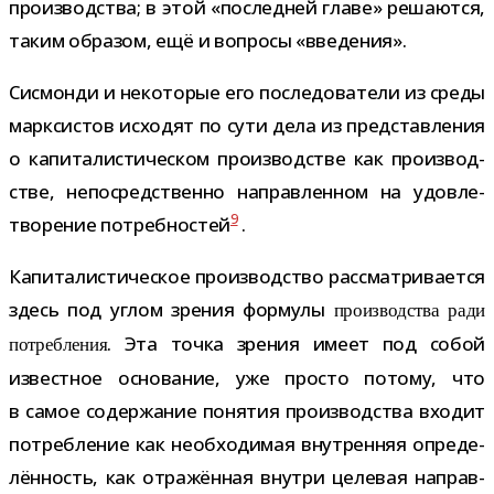
про­из­вод­ства; в этой «послед­ней главе» реша­ются,
таким обра­зом, ещё и вопросы «вве­де­ния».
Сисмонди и неко­то­рые его после­до­ва­тели из среды
марк­си­стов исхо­дят по сути дела из пред­став­ле­ния
о капи­та­ли­сти­че­ском про­из­вод­стве как про­из­вод­
стве, непо­сред­ственно направ­лен­ном на удо­вле­
9
тво­ре­ние потреб­но­стей
.
Капиталистическое про­из­вод­ство рас­смат­ри­ва­ется
здесь под углом зре­ния фор­мулы
про­из­вод­ства ради
. Эта точка зре­ния имеет под собой
потреб­ле­ния
извест­ное осно­ва­ние, уже про­сто потому, что
в самое содер­жа­ние поня­тия про­из­вод­ства вхо­дит
потреб­ле­ние как необ­хо­ди­мая внут­рен­няя опре­де­
лён­ность, как отра­жён­ная внутри целе­вая направ­