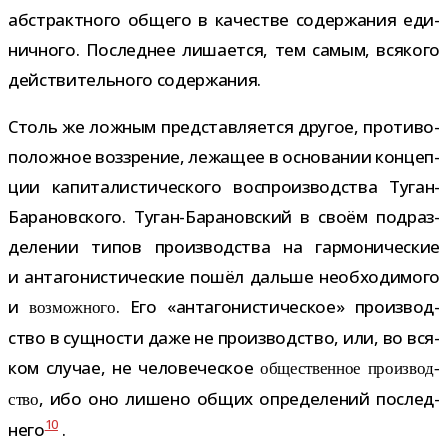
абстракт­ного общего в каче­стве содер­жа­ния еди­
нич­ного. Последнее лиша­ется, тем самым, вся­кого
дей­стви­тель­ного содержания.
Столь же лож­ным пред­став­ля­ется дру­гое, про­ти­во­
по­лож­ное воз­зре­ние, лежа­щее в осно­ва­нии кон­цеп­
ции капи­та­ли­сти­че­ского вос­про­из­вод­ства Туган-​
Барановского. Туган-​Барановский в своём под­раз­
де­ле­нии типов про­из­вод­ства на гар­мо­ни­че­ские
и анта­го­ни­сти­че­ские пошёл дальше необ­хо­ди­мого
и
. Его «анта­го­ни­сти­че­ское» про­из­вод­
воз­мож­ного
ство в сущ­но­сти даже не про­из­вод­ство, или, во вся­
ком слу­чае, не чело­ве­че­ское
обще­ствен­ное про­из­вод­
, ибо оно лишено общих опре­де­ле­ний послед­
ство
10
него
.