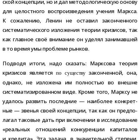
ской кон­цеп­ции, но и дал мето­до­ло­ги­че­скую основу
для целост­ного вос­про­из­ве­де­ния уче­ния Маркса.
К сожа­ле­нию, Ленин не оста­вил закон­чен­ного
систе­ма­ти­че­ского изло­же­ния тео­рии кри­зи­сов, так
как глав­ное своё вни­ма­ние он уде­лял зани­мав­шей
в то время умы про­блеме рынков.
Подводя итоги, надо ска­зать: Марксова тео­рия
кри­зи­сов явля­ется
закон­чен­ной, она,
по суще­ству
однако, не изло­жена им пол­но­стью во внешне
систе­ма­ти­зи­ро­ван­ном виде. Кроме того, Марксу не
уда­лось раз­вить послед­ние — наи­бо­лее кон­крет­
ные — зве­нья своей кон­цеп­ции, так как он пред­по­
ла­гал тако­вые дать при вклю­че­нии в иссле­до­ва­ние
«реаль­ных отно­ше­ний кон­ку­рен­ции капи­та­лов
и кре­дита». Эта задача, в зна­чи­тель­ной сте­пени,