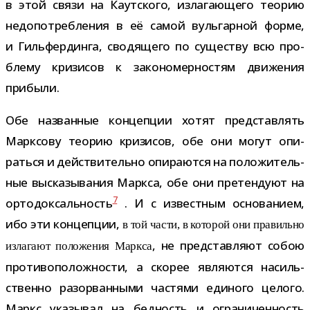
в этой связи на Каутского, изла­га­ю­щего тео­рию
недо­по­треб­ле­ния в её самой вуль­гар­ной форме,
и Гильфердинга, сво­дя­щего по суще­ству всю про­
блему кри­зи­сов к зако­но­мер­но­стям дви­же­ния
прибыли.
Обе назван­ные кон­цеп­ции хотят пред­став­лять
Марксову тео­рию кри­зи­сов, обе они могут опи­
раться и дей­стви­тельно опи­ра­ются на поло­жи­тель­
ные выска­зы­ва­ния Маркса, обе они пре­тен­дуют на
7
орто­док­саль­ность
. И с извест­ным осно­ва­нием,
ибо эти кон­цеп­ции,
в той части, в кото­рой они пра­вильно
, не пред­став­ляют собою
изла­гают поло­же­ния Маркса
про­ти­во­по­лож­но­сти, а ско­рее явля­ются насиль­
ственно разо­рван­ными частями еди­ного целого.
Маркс ука­зы­вал на бед­ность и огра­ни­чен­ность