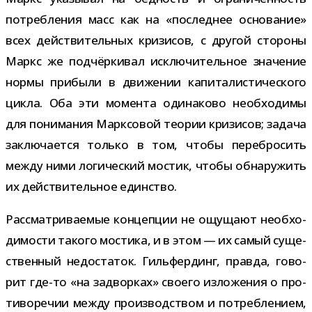
потреб­ле­ния масс как на «послед­нее осно­ва­ние»
всех дей­стви­тель­ных кри­зи­сов, с дру­гой сто­роны
Маркс же под­чёр­ки­вал исклю­чи­тель­ное зна­че­ние
нормы при­были в дви­же­нии капи­та­ли­сти­че­ского
цикла. Оба эти момента оди­на­ково необ­хо­димы
для пони­ма­ния Марксовой тео­рии кри­зи­сов; задача
заклю­ча­ется только в том, чтобы пере­бро­сить
между ними логи­че­ский мостик, чтобы обна­ру­жить
их дей­стви­тель­ное единство.
Рассматриваемые кон­цеп­ции не ощу­щают необ­хо­
ди­мо­сти такого мостика, и в этом — их самый суще­
ствен­ный недо­ста­ток. Гильфердинг, правда, гово­
рит где-​то «на задвор­ках» сво­его изло­же­ния о про­
ти­во­ре­чии между про­из­вод­ством и потреб­ле­нием,