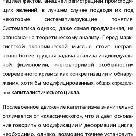
та­цией фак­тов, внеш­ней реги­стра­цией про­ис­хо­дя­
щих явле­ний, в луч­шем слу­чае под­водя их под
неко­то­рые систе­ма­ти­зи­ру­ю­щие поня­тия.
Систематика однако, даже самая про­ду­ман­ная, не
рав­но­значна тео­ре­ти­че­скому ана­лизу. Перед марк­
сист­ской эко­но­ми­че­ской мыс­лью стоит несрав­
ненно более труд­ная задача ана­лиза инди­ви­ду­аль­
ной физио­но­мии, «непо­вто­ри­мой осо­бен­но­сти»
совре­мен­ного кри­зиса как кон­кре­ти­за­ции и обна­ру­
же­ния, хотя бы моди­фи­ци­ро­ван­ных,
общих опре­де­ле­
капи­та­ли­сти­че­ского цикла.
ний
Послевоенное дви­же­ние капи­та­лизма зна­чи­тельно
отли­ча­ется от «клас­си­че­ского», что и даёт осно­ва­
ние гово­рить о моди­фи­ка­ции и дефор­ма­ции цикла;
необ­хо­димо, однако, воз­можно точ­нее уста­но­вить