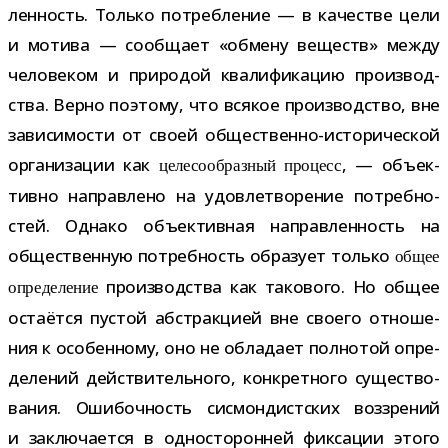
лен­ность. Только потреб­ле­ние — в каче­стве цели
и мотива — сооб­щает «обмену веществ» между
чело­ве­ком и при­ро­дой ква­ли­фи­ка­цию про­из­вод­
ства. Верно поэтому, что вся­кое про­из­вод­ство, вне
зави­си­мо­сти от своей общественно-​исторической
орга­ни­за­ции как
, — объ­ек­
целе­со­об­раз­ный про­цесс
тивно направ­лено на удо­вле­тво­ре­ние потреб­но­
стей. Однако объ­ек­тив­ная направ­лен­ность на
обще­ствен­ную потреб­ность обра­зует только
общее
про­из­вод­ства как тако­вого. Но общее
опре­де­ле­ние
оста­ётся пустой абстрак­цией вне сво­его отно­ше­
ния к осо­бен­ному, оно не обла­дает пол­но­той опре­
де­ле­ний дей­стви­тель­ного, кон­крет­ного суще­ство­
ва­ния. Ошибочность сис­мон­дист­ских воз­зре­ний
и заклю­ча­ется в одно­сто­рон­ней фик­са­ции этого