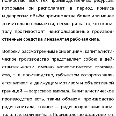
пол­но­стью всех тех про­из­вод­ствен­ных ресур­сов,
кото­рыми он рас­по­ла­гает; в период кри­зиса
и депрес­сии объём про­из­вод­ства более или менее
зна­чи­тельно сжи­ма­ется, несмотря на то, что капи­
талу про­ти­во­стоят неис­поль­зо­ван­ные про­из­вод­
ствен­ные сред­ства и неза­ня­тая рабо­чая сила.
Вопреки рас­смот­рен­ным кон­цеп­циям, капи­та­ли­сти­
че­ское про­из­вод­ство пред­став­ляет собою в дей­
стви­тель­но­сти именно
капи­та­ли­сти­че­ское про­из­вод­
, т. е. про­из­вод­ство, субъ­ек­том кото­рого явля­
ство
ется
, а дви­жу­щим моти­вом и объ­ек­тив­ной
капи­тал
гра­ни­цей —
. Капиталистическое
воз­рас­та­ние капи­тала
про­из­вод­ство есть, таким обра­зом, про­из­вод­ство
ради капи­тала, точ­нее — ради воз­рас­та­ния капи­
тала, т. е. ради
. Производство рас­ши­ря­ется,
при­были