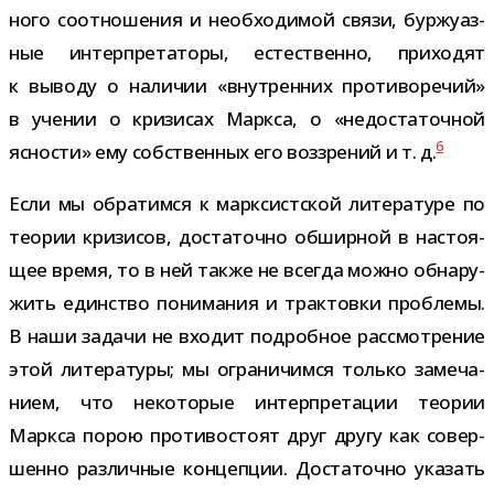
ного соот­но­ше­ния и необ­хо­ди­мой связи, бур­жу­аз­
ные интер­пре­та­торы, есте­ственно, при­хо­дят
к выводу о нали­чии «внут­рен­них про­ти­во­ре­чий»
в уче­нии о кри­зи­сах Маркса, о «недо­ста­точ­ной
6
ясно­сти» ему соб­ствен­ных его воз­зре­ний и т. д.
Если мы обра­тимся к марк­сист­ской лите­ра­туре по
тео­рии кри­зи­сов, доста­точно обшир­ной в насто­я­
щее время, то в ней также не все­гда можно обна­ру­
жить един­ство пони­ма­ния и трак­товки про­блемы.
В наши задачи не вхо­дит подроб­ное рас­смот­ре­ние
этой лите­ра­туры; мы огра­ни­чимся только заме­ча­
нием, что неко­то­рые интер­пре­та­ции тео­рии
Маркса порою про­ти­во­стоят друг другу как совер­
шенно раз­лич­ные кон­цеп­ции. Достаточно ука­зать