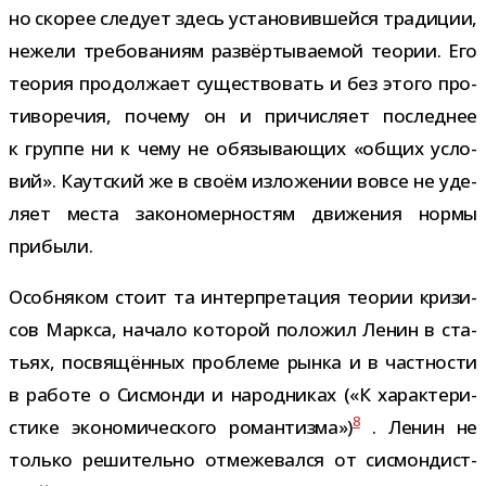
но ско­рее сле­дует здесь уста­но­вив­шейся тра­ди­ции,
нежели тре­бо­ва­ниям раз­вёр­ты­ва­е­мой тео­рии. Его
тео­рия про­дол­жает суще­ство­вать и без этого про­
ти­во­ре­чия, почему он и при­чис­ляет послед­нее
к группе ни к чему не обя­зы­ва­ю­щих «общих усло­
вий». Каутский же в своём изло­же­нии вовсе не уде­
ляет места зако­но­мер­но­стям дви­же­ния нормы
прибыли.
Особняком стоит та интер­пре­та­ция тео­рии кри­зи­
сов Маркса, начало кото­рой поло­жил Ленин в ста­
тьях, посвя­щён­ных про­блеме рынка и в част­но­сти
в работе о Сисмонди и народ­ни­ках («К харак­те­ри­
8
стике эко­но­ми­че­ского роман­тизма»)
. Ленин не
только реши­тельно отме­же­вался от сис­мон­дист­