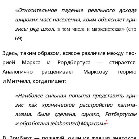
«Относительное паде­ние реаль­ного дохода
широ­ких масс насе­ле­ния, коим объ­яс­няет кри­
зисы ряд школ,
»
(стр
в том числе и марк­сист­ская
69).
Здесь, таким обра­зом, вся­кое раз­ли­чие между тео­
рией Маркса и Рордбертуса — сти­ра­ется.
Аналогично рас­це­ни­вает Марксову тео­рию
и Митчелл, когда пишет:
«Наиболее силь­ная попытка пред­ста­вить кри­
зис как хро­ни­че­ское рас­строй­ство капи­та­
лизма, была сде­лана, однако, Ротбертусом
3
и обра­бо­тана (elaborated) Марксом»
.
В. Зомбарт — пожа­луй, один из луч­ших зна­то­ков