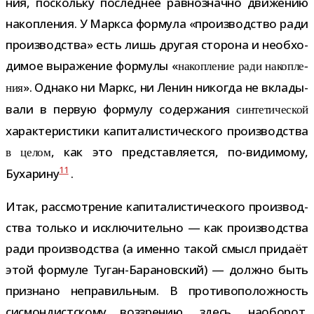
ния, поскольку послед­нее рав­но­значно дви­же­нию
накоп­ле­ния. У Маркса фор­мула «про­из­вод­ство ради
про­из­вод­ства» есть лишь дру­гая сто­рона и необ­хо­
ди­мое выра­же­ние фор­мулы «
накоп­ле­ние ради накоп­ле­
». Однако ни Маркс, ни Ленин нико­гда не вкла­ды­
ния
вали в первую фор­мулу содер­жа­ния
син­те­ти­че­ской
харак­те­ри­стики капи­та­ли­сти­че­ского про­из­вод­ства
, как это пред­став­ля­ется, по-​видимому,
в целом
11
Бухарину
.
Итак, рас­смот­ре­ние капи­та­ли­сти­че­ского про­из­вод­
ства только и исклю­чи­тельно — как про­из­вод­ства
ради про­из­вод­ства (а именно такой смысл при­даёт
этой фор­муле Туган-​Барановский) — должно быть
при­знано непра­виль­ным. В про­ти­во­по­лож­ность
сис­мон­дист­скому воз­зре­нию, здесь, наобо­рот,