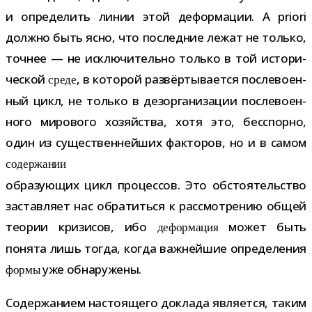
и опре­де­лить линии этой дефор­ма­ции. A priori
должно быть ясно, что послед­ние лежат не только,
точ­нее — не исклю­чи­тельно только в той исто­ри­
че­ской
, в кото­рой раз­вёр­ты­ва­ется после­во­ен­
среде
ный цикл, не только в дез­ор­га­ни­за­ции после­во­ен­
ного миро­вого хозяй­ства, хотя это, бес­спорно,
один из суще­ствен­ней­ших фак­то­ров, но и в самом
содер­жа­нии
обра­зу­ю­щих цикл про­цес­сов. Это обсто­я­тель­ство
застав­ляет нас обра­титься к рас­смот­ре­нию общей
тео­рии кри­зи­сов, ибо
может быть
дефор­ма­ция
понята лишь тогда, когда важ­ней­шие опре­де­ле­ния
уже обнаружены.
формы
Содержанием насто­я­щего доклада явля­ется, таким