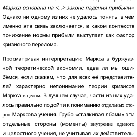
Маркса осно­вана на <…> законе паде­ния при­были»
.
Однако ни одному из них не уда­лось понять, в чём
именно эта связь заклю­ча­ется, в каком кон­тек­сте
пони­же­ние нормы при­были высту­пает как фак­тор
кри­зис­ного перелома.
Просматривая интер­пре­та­цию Маркса в бур­жу­аз­
ной тео­ре­ти­че­ской эко­но­мии, едва ли мы оши­
бёмся, если ска­жем, что для всех её пред­ста­ви­те­
лей харак­терно непо­ни­ма­ние тео­рии кри­зи­сов
Маркса
. В луч­шем слу­чае, части из них уда­
в целом
лось пра­вильно подойти к пони­ма­нию
отдель­ных сто­
Марксова уче­ния. Грубо «стал­ки­вая лбами» эти
рон
отдель­ные сто­роны (моменты)
внут­ренне еди­ного
и целост­ного уче­ния, не учи­ты­вая их дей­стви­тель­