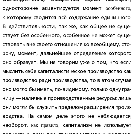
одно­сто­ронне акцен­ти­ру­ется момент
,
осо­бен­ного
к кото­рому сво­дится всё содер­жа­ние еди­нич­ного.
В дей­стви­тель­но­сти, так же, как общее не суще­
ствует без осо­бен­ного, осо­бен­ное не может суще­
ство­вать вне сво­его отно­ше­ния ко все­об­щему, сто­
рону, момент, даль­ней­шее опре­де­ле­ние кото­рого
оно обра­зует. Мы не гово­рим уже о том, что если
мыс­лить себе капи­та­ли­сти­че­ское про­из­вод­ство как
про­из­вод­ство ради про­из­вод­ства, то в этом слу­чае
оно могло бы иметь, по-​видимому, только одну гра­
ницу — налич­ные про­из­вод­ствен­ные ресурсы; лишь
они могли бы слу­жить пре­де­лом рас­ши­ре­ния про­из­
вод­ства. На самом деле этого не наблю­да­ется;
наобо­рот,
, капи­та­лизм не исполь­зует
как пра­вило