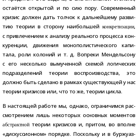
оста­ётся откры­той и по сию пору. Современный
кри­зис дол­жен дать тол­чок к даль­ней­шему раз­ви­
тию тео­рии в сто­рону наи­боль­шей
,
кон­кре­ти­за­ции
с при­вле­че­нием к ана­лизу реаль­ного про­цесса кон­
ку­рен­ции, дви­же­ния моно­по­ли­сти­че­ского капи­
тала, роли коло­ний и т. д. Вопреки Мендельсону
с его несколько выму­чен­ной схе­мой логи­че­ских
под­раз­де­ле­ний тео­рии вос­про­из­вод­ства, это
должно быть сде­лано в рам­ках суще­ству­ю­щей у нас
тео­рии кри­зи­сов или, что то же, тео­рии цикла.
В насто­я­щей работе мы, однако, огра­ни­чимся рас­
смот­ре­нием лишь неко­то­рых основ­ных момен­тов
тео­рии кри­зи­сов и, при­том, во вполне
абстракт­ной
«дис­кус­си­он­ном» порядке. Поскольку и в бур­жу­аз­