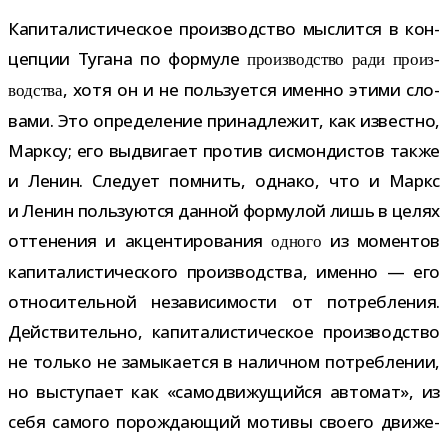
Капиталистическое про­из­вод­ство мыс­лится в кон­
цеп­ции Тугана по фор­муле
про­из­вод­ство ради про­из­
, хотя он и не поль­зу­ется именно этими сло­
вод­ства
вами. Это опре­де­ле­ние при­над­ле­жит, как известно,
Марксу; его выдви­гает про­тив сис­мон­ди­стов также
и Ленин. Следует пом­нить, однако, что и Маркс
и Ленин поль­зу­ются дан­ной фор­му­лой лишь в целях
отте­не­ния и акцен­ти­ро­ва­ния
из момен­тов
одного
капи­та­ли­сти­че­ского про­из­вод­ства, именно — его
отно­си­тель­ной неза­ви­си­мо­сти от потреб­ле­ния.
Действительно, капи­та­ли­сти­че­ское про­из­вод­ство
не только не замы­ка­ется в налич­ном потреб­ле­нии,
но высту­пает как «само­дви­жу­щийся авто­мат», из
себя самого порож­да­ю­щий мотивы сво­его дви­же­