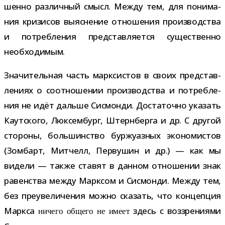
шенно раз­лич­ный смысл. Между тем, для пони­ма­
ния кри­зи­сов выяс­не­ние отно­ше­ния про­из­вод­ства
и потреб­ле­ния пред­став­ля­ется суще­ственно
необходимым.
Значительная часть марк­си­стов в своих пред­став­
ле­ниях о соот­но­ше­нии про­из­вод­ства и потреб­ле­
ния не идёт дальше Сисмонди. Достаточно ука­зать
Каутского, Люксембург, Штернберга и др. С дру­гой
сто­роны, боль­шин­ство бур­жу­аз­ных эко­но­ми­стов
(Зомбарт, Митчелл, Первушин и др.) — как мы
видели — также ста­вят в дан­ном отно­ше­нии знак
равен­ства между Марксом и Сисмонди. Между тем,
без пре­уве­ли­че­ния можно ска­зать, что кон­цеп­ция
Маркса
здесь с воз­зре­ни­ями
ничего общего не имеет