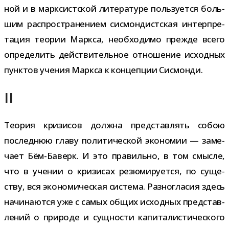
ной и в марк­сист­ской лите­ра­туре поль­зу­ется боль­
шим рас­про­стра­не­нием сис­мон­дист­ская интер­пре­
та­ция тео­рии Маркса, необ­хо­димо прежде всего
опре­де­лить дей­стви­тель­ное отно­ше­ние исход­ных
пунк­тов уче­ния Маркса к кон­цеп­ции Сисмонди.
II
Теория кри­зи­сов должна пред­став­лять собою
послед­нюю главу поли­ти­че­ской эко­но­мии — заме­
чает Бём-​Баверк. И это пра­вильно, в том смысле,
что в уче­нии о кри­зи­сах резю­ми­ру­ется, по суще­
ству, вся эко­но­ми­че­ская система. Разногласия здесь
начи­на­ются уже с самых общих исход­ных пред­став­
ле­ний о при­роде и сущ­но­сти капи­та­ли­сти­че­ского