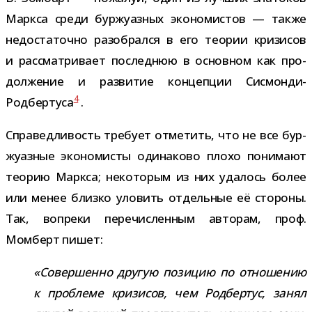
Маркса среди бур­жу­аз­ных эко­но­ми­стов — также
недо­ста­точно разо­брался в его тео­рии кри­зи­сов
и рас­смат­ри­вает послед­нюю в основ­ном как про­
дол­же­ние и раз­ви­тие кон­цеп­ции Сисмонди-​
4
Родбертуса
.
Справедливость тре­бует отме­тить, что не все бур­
жу­аз­ные эко­но­ми­сты оди­на­ково плохо пони­мают
тео­рию Маркса; неко­то­рым из них уда­лось более
или менее близко уло­вить отдель­ные её сто­роны.
Так, вопреки пере­чис­лен­ным авто­рам, проф.
Момберт пишет:
«Совершенно дру­гую пози­цию по отно­ше­нию
к про­блеме кри­зи­сов, чем Родбертус, занял