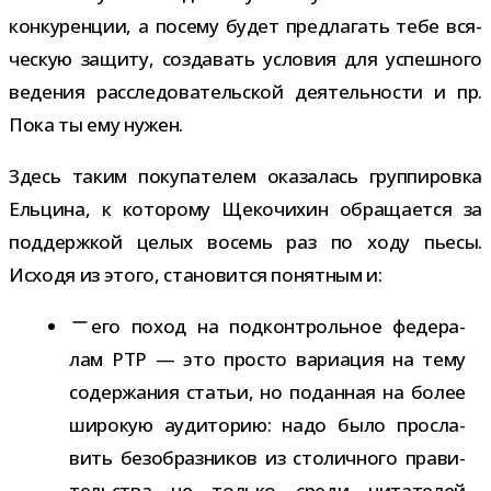
кон­ку­рен­ции, а посему будет пред­ла­гать тебе вся­
че­скую защиту, созда­вать усло­вия для успеш­ного
веде­ния рас­сле­до­ва­тель­ской дея­тель­но­сти и пр.
Пока ты ему нужен.
Здесь таким поку­па­те­лем ока­за­лась груп­пи­ровка
Ельцина, к кото­рому Щекочихин обра­ща­ется за
под­держ­кой целых восемь раз по ходу пьесы.
Исходя из этого, ста­но­вится понят­ным и:
его поход на под­кон­троль­ное феде­ра­
лам РТР — это про­сто вари­а­ция на тему
содер­жа­ния ста­тьи, но подан­ная на более
широ­кую ауди­то­рию: надо было про­сла­
вить без­об­раз­ни­ков из сто­лич­ного пра­ви­
тель­ства не только среди чита­те­лей