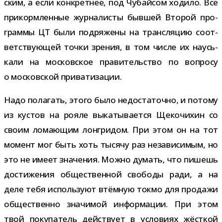
ским, а если кон­крет­нее, под Чубайсом ходило. Все
при­корм­лен­ные жур­на­ли­сты быв­шей Второй про­
граммы ЦТ были под­ря­жены на транс­ля­цию соот­
вет­ству­ю­щей точки зре­ния, в том числе их наусь­
кали на мос­ков­ское пра­ви­тель­ство по вопросу
о мос­ков­ской приватизации.
Надо пола­гать, этого было недо­ста­точно, и потому
из кустов на рояле выка­ты­ва­ется Щекочихин со
своим лома­ю­щим лон­гри­дом. При этом он на тот
момент мог быть хоть тысячу раз неза­ви­си­мым, но
это не имеет зна­че­ния. Можно думать, что пишешь
дости­же­ния обще­ствен­ной сво­боды ради, а на
деле тебя исполь­зуют втём­ную токмо для про­дажи
обще­ственно зна­чи­мой инфор­ма­ции. При этом
твой поку­па­тель дей­ствует в усло­виях жёст­кой