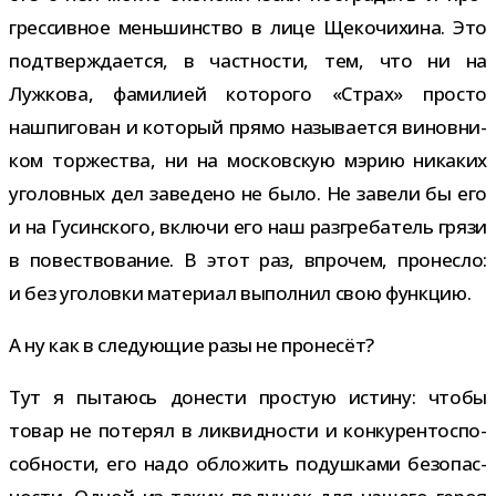
грес­сив­ное мень­шин­ство в лице Щекочихина. Это
под­твер­жда­ется, в част­но­сти, тем, что ни на
Лужкова, фами­лией кото­рого «Страх» про­сто
нашпи­го­ван и кото­рый прямо назы­ва­ется винов­ни­
ком тор­же­ства, ни на мос­ков­скую мэрию ника­ких
уго­лов­ных дел заве­дено не было. Не завели бы его
и на Гусинского, включи его наш раз­гре­ба­тель грязи
в повест­во­ва­ние. В этот раз, впро­чем, про­несло:
и без уго­ловки мате­риал выпол­нил свою функцию.
А ну как в сле­ду­ю­щие разы не пронесёт?
Тут я пыта­юсь доне­сти про­стую истину: чтобы
товар не поте­рял в лик­вид­но­сти и кон­ку­рен­то­спо­
соб­но­сти, его надо обло­жить подуш­ками без­опас­