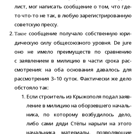
лист, мог напи­сать сооб­ще­ние о том, что где-​
то что-​то не так, в любую заре­ги­стри­ро­ван­ную
совет­скую прессу.
сооб­ще­ние полу­чало соб­ствен­ную юри­
Такое
ди­че­скую силу обще­со­юз­ного уровня. De jure
оно не имело пре­иму­ществ по срав­не­нию
с заяв­ле­нием в мили­цию в части срока рас­
смот­ре­ния: на оба осно­ва­ния дава­лось для
рас­смот­ре­ния 3–10 суток. Фактически же дело
обсто­яло так:
Если стро­и­тель из Крыжополя подал заяв­
ле­ние в мили­цию на обор­зев­шего началь­
ника, по кото­рому воз­бу­ди­лось дело,
либо сами дяди Стёпы нарыли на этого
началь­ника мате­ри­алы, поз­во­ля­ю­щие