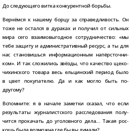
До сле­ду­ю­щего витка кон­ку­рент­ной борьбы.
Вернёмся к нашему борцу за спра­вед­ли­вость. Он
тоже не остался в дура­ках и полу­чил от силь­ных
мира сего вза­и­мо­вы­год­ное сотруд­ни­че­ство: «мы
тебе защиту и адми­ни­стра­тив­ный ресурс, а ты для
нас ста­но­вишься инфор­ма­ци­он­ным напёр­сточ­ни­
ком». И так сло­жи­лись звёзды, что каче­ство щеко­
чи­хин­ского товара весь ель­цин­ский период было
в цвет поку­па­телю. Да и как могло быть по-
другому?
Вспомните: я в начале заметки ска­зал, что если
резуль­таты жур­на­лист­ского рас­сле­до­ва­ния полу­
чится про­ка­чать до уго­лов­ного дела… Такая рос­
кошь была воз­можна где бы вы думали?