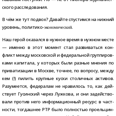
ского расследования.
В чём же тут под­вох? Давайте спу­стимся на ниж­ний
уро­вень, политико-
.
эко­но­ми­че­ский
Наш герой ока­зался в нуж­ное время в нуж­ном месте
— именно в этот момент стал раз­ви­ваться кон­
фликт между мос­ков­ской и феде­раль­ной груп­пи­ров­
ками капи­тала, у кото­рых были раз­ные мне­ния по
при­ва­ти­за­ции в Москве, точ­нее, по вопросу, между
кем (!) пилить круп­ные куски сто­лич­ных акти­вов.
Разумеется, феде­ра­лам не нра­ви­лось то, как дей­
ствует Гусинский через Лужкова, и они задей­ство­
вали про­тив него инфор­ма­ци­он­ный ресурс: в част­
но­сти, тогдаш­нее РТР было пол­но­стью про­ель­цин­