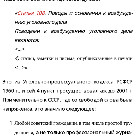
«
Статья 108
. Поводы и осно­ва­ния к воз­буж­де­
нию уго­лов­ного дела
Поводами к воз­буж­де­нию уго­лов­ного дела
явля­ются:
<…>
4)
ста­тьи, заметки и письма, опуб­ли­ко­ван­ные в печати
<…>».
Это из Уголовно-​процессуального кодекса РСФСР
1960 г., и сей 4 пункт про­су­ще­ство­вал аж до 2001 г.
Применительно к СССР, где со сво­бо­дой слова была
напря­жёнка, это зна­чило следующее:
Любой совет­ский граж­да­нин, в том числе про­стой тру­
, а не только про­фес­си­о­наль­ный жур­на­
дя­щийся