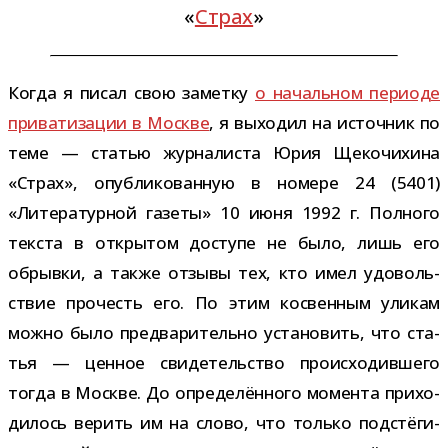
«
Страх
»
Когда я писал свою заметку
о началь­ном пери­оде
при­ва­ти­за­ции в Москве
, я выхо­дил на источ­ник по
теме — ста­тью жур­на­ли­ста Юрия Щекочихина
«Страх», опуб­ли­ко­ван­ную в номере 24 (5401)
«Литературной газеты» 10 июня 1992 г. Полного
тек­ста в откры­том доступе не было, лишь его
обрывки, а также отзывы тех, кто имел удо­воль­
ствие про­честь его. По этим кос­вен­ным ули­кам
можно было пред­ва­ри­тельно уста­но­вить, что ста­
тья — цен­ное сви­де­тель­ство про­ис­хо­див­шего
тогда в Москве. До опре­де­лён­ного момента при­хо­
ди­лось верить им на слово, что только под­стё­ги­