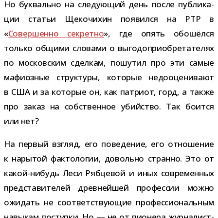
Но бук­вально на сле­ду­ю­щий день после пуб­ли­ка­
ции ста­тьи Щекочихин появился на РТР в
«
Совершенно сек­ретно
», где опять обо­шёлся
только общими сло­вами о выго­до­при­об­ре­та­те­лях
по мос­ков­ским сдел­кам, пошу­тил про эти самые
мафи­оз­ные струк­туры, кото­рые недо­оце­ни­вают
в США и за кото­рые он, как пат­риот, горд, а также
про заказ на соб­ствен­ное убий­ство. Так боится
или нет?
На пер­вый взгляд, его пове­де­ние, его отно­ше­ние
к нары­той фак­то­ло­гии, довольно странно. Это от
какой-​нибудь Леси Рябцевой и иных совре­мен­ных
пред­ста­ви­те­лей древ­ней­шей про­фес­сии можно
ожи­дать не соот­вет­ству­ю­щие про­фес­си­о­наль­ным
навы­кам поступки. Но — не от пио­нера жур­на­лист­