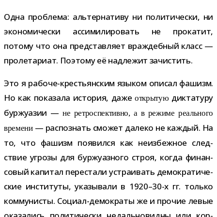
Одна про­блема: аль­тер­на­тиву ни поли­ти­че­ски, ни
эко­но­ми­че­ски асси­ми­ли­ро­вать не про­ка­тит,
потому что она пред­став­ляет враж­деб­ный класс —
про­ле­та­риат. Поэтому её над­ле­жит зачистить.
Это я рабоче-​крестьянским язы­ком опи­сал фашизм.
Но как пока­зала исто­рия, даже
дик­та­туру
откры­тую
бур­жу­а­зии —
не ретро­спек­тивно, а в режиме реаль­ного
— рас­по­знать смо­жет далеко не каж­дый. На
вре­мени
то, что фашизм появился как неиз­беж­ное след­
ствие угрозы для бур­жу­аз­ного строя, когда финан­
со­вый капи­тал пере­стали устра­и­вать демо­кра­ти­че­
ские инсти­туты, ука­зы­вали в 1920–30-х гг. только
ком­му­ни­сты. Социал-​демократы же и про­чие левые
ока­за­лись поли­ти­че­ски недаль­но­видны или кор­