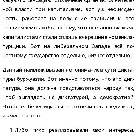
ной вла­сти при капи­та­лизме, вот уж неожи­дан­
ность, рабо­тает на полу­че­ние при­были! И это
непри­ем­лемо якобы потому, что вне­запно
глав­ными
капи­та­ли­стами стали сплошь вче­раш­ние номен­кла­
тур­щики. Вот на либе­раль­ном Западе всё по-​
честному: госу­дар­ство отдельно, биз­нес отдельно.
Данный наив­няк вызван непо­ни­ма­нием сути дик­та­
туры бур­жу­а­зии. Вот именно потому, что это дик­
та­тура, она должна пред­став­ляться народу так,
чтоб выгля­деть не дик­та­ту­рой, а демо­кра­тией.
Чтобы её бене­фи­ци­ары не отсве­чи­вали среди масс,
а вме­сто этого:
Либо тихо реа­ли­зо­вы­вали свои инте­ресы,