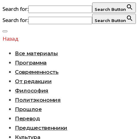
Search for:
Search Button
Search for:
Search Button
Перейти
к
Назад
содержимому
Все материалы
Программа
Современность
От редакции
Философия
Политэкономия
Прошлое
Перевод
Предшественники
Культура