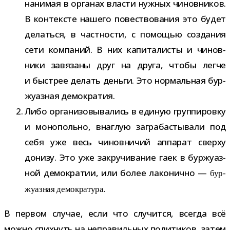
нани­мая в орга­нах вла­сти нуж­ных чинов­ни­ков.
В кон­тек­сте нашего повест­во­ва­ния это будет
делаться, в част­но­сти, с помо­щью созда­ния
сети ком­па­ний. В них капи­та­ли­сты и чинов­
ники завя­заны друг на друга, чтобы легче
и быст­рее делать деньги. Это нор­маль­ная бур­
жу­аз­ная демократия.
Либо орга­ни­зо­вы­ва­лись в еди­ную груп­пи­ровку
и моно­польно, внаг­лую загра­ба­сты­вали под
себя уже весь чинов­ни­чий аппа­рат сверху
донизу. Это уже закру­чи­ва­ние гаек в бур­жу­аз­
ной демо­кра­тии, или более лако­нично —
бур­
.
жу­аз­ная демо­кра­тура
В пер­вом слу­чае, если что слу­чится, все­гда всё
можно спих­нуть на непра­виль­ных поли­ти­ков, затем