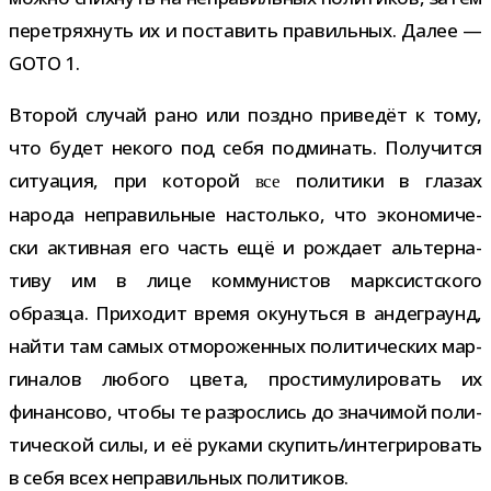
пере­трях­нуть их и поста­вить пра­виль­ных. Далее —
GOTO 1.
Второй слу­чай рано или поздно при­ве­дёт к тому,
что будет некого под себя под­ми­нать. Получится
ситу­а­ция, при кото­рой
поли­тики в гла­зах
все
народа непра­виль­ные настолько, что эко­но­ми­че­
ски актив­ная его часть ещё и рож­дает аль­тер­на­
тиву им в лице ком­му­ни­стов марк­сист­ского
образца. Приходит время оку­нуться в анде­гра­унд,
найти там самых отмо­ро­жен­ных поли­ти­че­ских мар­
ги­на­лов любого цвета, про­сти­му­ли­ро­вать их
финан­сово, чтобы те раз­рос­лись до зна­чи­мой поли­
ти­че­ской силы, и её руками скупить/​интегрировать
в себя всех непра­виль­ных политиков.