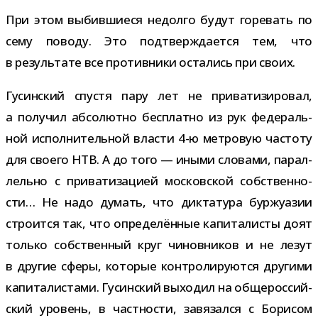
При этом выбив­ши­еся недолго будут горе­вать по
сему поводу. Это под­твер­жда­ется тем, что
в резуль­тате все про­тив­ники оста­лись при своих.
Гусинский спу­стя пару лет не при­ва­ти­зи­ро­вал,
а полу­чил абсо­лютно бес­платно из рук феде­раль­
ной испол­ни­тель­ной вла­сти 4-​ю мет­ро­вую частоту
для сво­его НТВ. А до того — иными сло­вами, парал­
лельно с при­ва­ти­за­цией мос­ков­ской соб­ствен­но­
сти… Не надо думать, что дик­та­тура бур­жу­а­зии
стро­ится так, что опре­де­лён­ные капи­та­ли­сты доят
только соб­ствен­ный круг чинов­ни­ков и не лезут
в дру­гие сферы, кото­рые кон­тро­ли­ру­ются дру­гими
капи­та­ли­стами. Гусинский выхо­дил на обще­рос­сий­
ский уро­вень, в част­но­сти, завя­зался с Борисом