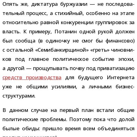
Опять же, дик­та­тура бур­жу­а­зии — не после­до­ва­
тель­ный про­цесс, а сти­хий­ный, осо­бенно на этапе
отно­си­тельно рав­ной кон­ку­рен­ции груп­пи­ро­вок за
власть. К при­меру, Потанин одной рукой дол­жен
был сообща (в оди­ночку не смог бы финан­сово)
с осталь­ной «Семибанкирщиной» «греть» чинов­ни­
ков под глав­ное поли­ти­че­ское собы­тие эпохи,
а дру­гой — про­щу­пы­вать почву под при­ва­ти­за­цию
средств про­из­вод­ства
для буду­щего Интернета
уже не общими уси­ли­ями, а лич­ными бизнес-
структурами.
В дан­ном слу­чае на пер­вый план встали общие
поли­ти­че­ские про­блемы. Поэтому пока что долой
былые обиды: при­шло время всем объ­еди­няться