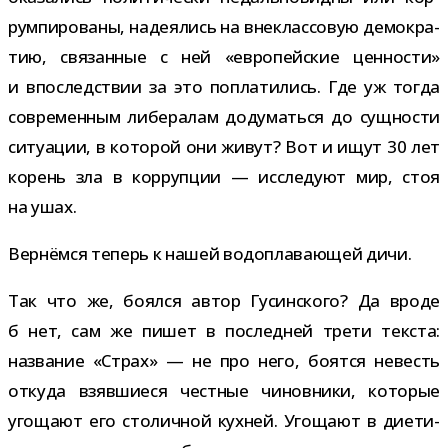
рум­пи­ро­ваны, наде­я­лись на вне­клас­со­вую демо­кра­
тию, свя­зан­ные с ней «евро­пей­ские цен­но­сти»
и впо­след­ствии за это попла­ти­лись. Где уж тогда
совре­мен­ным либе­ра­лам доду­маться до сущ­но­сти
ситу­а­ции, в кото­рой они живут? Вот и ищут 30 лет
корень зла в кор­руп­ции — иссле­дуют мир, стоя
на ушах.
Вернёмся теперь к нашей водо­пла­ва­ю­щей дичи.
Так что же, боялся автор Гусинского? Да вроде
б нет, сам же пишет в послед­ней трети тек­ста:
назва­ние «Страх» — не про него, боятся невесть
откуда взяв­ши­еся чест­ные чинов­ники, кото­рые
уго­щают его сто­лич­ной кух­ней. Угощают в дие­ти­