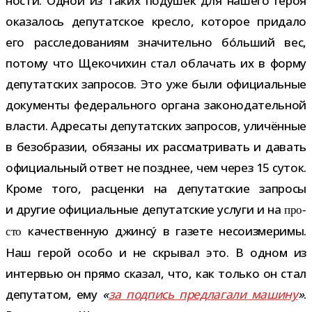
но­сти. Одной из таких поду­шек для нашего героя
ока­за­лось депу­тат­ское кресло, кото­рое при­дало
его рас­сле­до­ва­ниям зна­чи­тельно бóль­ший вес,
потому что Щекочихин стал обла­чать их в форму
депу­тат­ских запро­сов. Это уже были офи­ци­аль­ные
доку­менты феде­раль­ного органа зако­но­да­тель­ной
вла­сти. Адресаты депу­тат­ских запро­сов, ули­чён­ные
в без­об­ра­зии, обя­заны их рас­смат­ри­вать и давать
офи­ци­аль­ный ответ не позд­нее, чем через 15 суток.
Кроме того, рас­ценки на депу­тат­ские запросы
и дру­гие офи­ци­аль­ные депу­тат­ские услуги и на
про­
каче­ствен­ную джинсý в газете несо­из­ме­римы.
сто
Наш герой особо и не скры­вал это. В одном из
интер­вью он прямо ска­зал, что, как только он стал
депу­та­том, ему
«
за под­пись пред­ла­гали машину
»
.