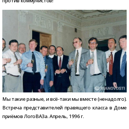
про­тив коммунистов!
Мы такие раз­ные, и всё-​таки мы вме­сте (нена­долго).
Встреча пред­ста­ви­те­лей пра­вя­щего класса в Доме
при­ё­мов ЛогоВАЗа. Апрель, 1996 г.