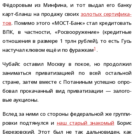
Фёдоровым из Минфина, и тот выдал его банку
карт-​бланш на про­дажу своих
золо­тых сер­ти­фи­ка­
тов
. Помимо этого «МОСТ-​Банк» стал кре­ди­то­вать
ВПК, в част­но­сти, «Росвооружение» (кре­дит­ные
отно­ше­ния в раз­мере 1 трлн руб­лей), то есть Гусь
1
насту­чал клю­вом ещё и по фураж­кам
.
Чубайс оста­вил Москву в покое, но про­дол­жил
зани­маться при­ва­ти­за­цией по всей осталь­ной
стране, затем вме­сте с Потаниным успешно опро­
бо­вал про­ка­чан­ный вид при­ва­ти­за­ции — зало­го­
вые аукционы.
Вслед за ними со сто­роны феде­раль­ной же груп­пи­
ровки под­тя­нулся и
наш ста­рый зна­ко­мый
Борис
Березовский. Этот был не так даль­но­ви­ден, как