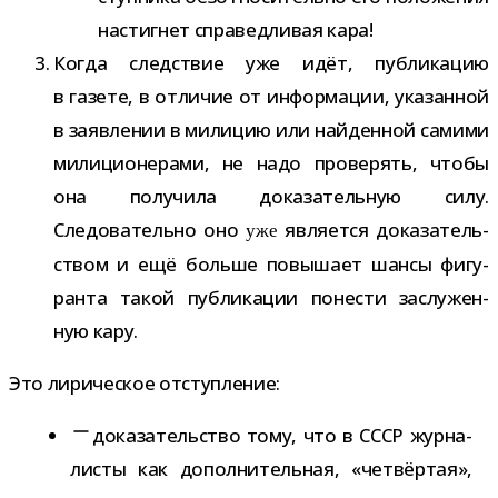
настиг­нет спра­вед­ли­вая кара!
Когда след­ствие уже идёт, пуб­ли­ка­цию
в газете, в отли­чие от инфор­ма­ции, ука­зан­ной
в заяв­ле­нии в мили­цию или най­ден­ной самими
мили­ци­о­не­рами, не надо про­ве­рять, чтобы
она полу­чила дока­за­тель­ную силу.
Следовательно оно
явля­ется дока­за­тель­
уже
ством и ещё больше повы­шает шансы фигу­
ранта такой пуб­ли­ка­ции поне­сти заслу­жен­
ную кару.
Это лири­че­ское отступление:
дока­за­тель­ство тому, что в СССР жур­на­
ли­сты как допол­ни­тель­ная, «чет­вёр­тая»,