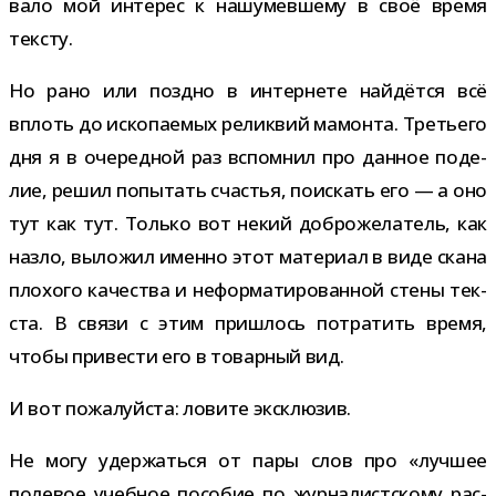
вало мой инте­рес к нашу­мев­шему в своё время
тексту.
Но рано или поздно в интер­нете най­дётся всё
вплоть до иско­па­е­мых релик­вий мамонта. Третьего
дня я в оче­ред­ной раз вспом­нил про дан­ное поде­
лие, решил попы­тать сча­стья, поис­кать его — а оно
тут как тут. Только вот некий доб­ро­же­ла­тель, как
назло, выло­жил именно этот мате­риал в виде скана
пло­хого каче­ства и нефор­ма­ти­ро­ван­ной стены тек­
ста. В связи с этим при­шлось потра­тить время,
чтобы при­ве­сти его в товар­ный вид.
И вот пожа­луй­ста: ловите эксклюзив.
Не могу удер­жаться от пары слов про «луч­шее
поле­вое учеб­ное посо­бие по жур­на­лист­скому рас­