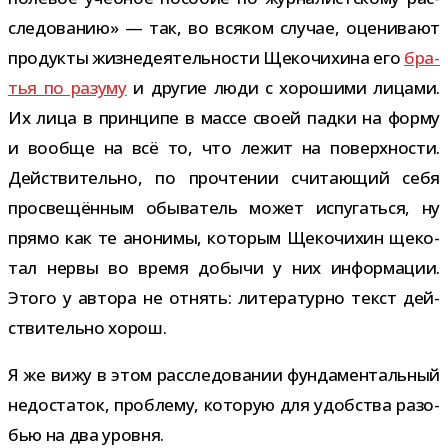
сле­до­ва­нию» — так, во вся­ком слу­чае, оце­ни­вают
про­дукты жиз­не­де­я­тель­но­сти Щекочихина его
бра­
тья по разуму
и дру­гие люди с хоро­шими лицами.
Их лица в прин­ципе в массе своей падки на форму
и вообще на всё то, что лежит на поверх­но­сти.
Действительно, по про­чте­нии счи­та­ю­щий себя
про­све­щён­ным обы­ва­тель может испу­гаться, ну
прямо как те ано­нимы, кото­рым Щекочихин щеко­
тал нервы во время добычи у них инфор­ма­ции.
Этого у автора не отнять: лите­ра­турно текст дей­
стви­тельно хорош.
Я же вижу в этом рас­сле­до­ва­нии фун­да­мен­таль­ный
недо­ста­ток, про­блему, кото­рую для удоб­ства разо­
бью на два уровня.