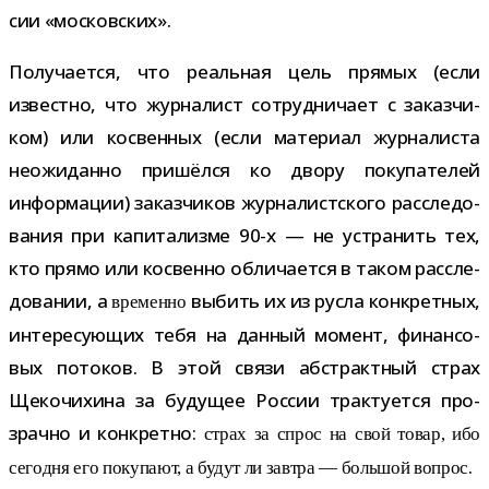
сии «мос­ков­ских».
Получается, что реаль­ная цель пря­мых (если
известно, что жур­на­лист сотруд­ни­чает с заказ­чи­
ком) или кос­вен­ных (если мате­риал жур­на­ли­ста
неожи­данно при­шёлся ко двору поку­па­те­лей
инфор­ма­ции) заказ­чи­ков жур­на­лист­ского рас­сле­до­
ва­ния при капи­та­лизме 90-​х — не устра­нить тех,
кто прямо или кос­венно обли­ча­ется в таком рас­сле­
до­ва­нии, а
выбить их из русла кон­крет­ных,
вре­менно
инте­ре­су­ю­щих тебя на дан­ный момент, финан­со­
вых пото­ков. В этой связи абстракт­ный страх
Щекочихина за буду­щее России трак­ту­ется про­
зрачно и кон­кретно:
страх за спрос на свой товар, ибо
.
сего­дня его поку­пают, а будут ли зав­тра — боль­шой вопрос