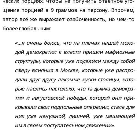
че­ских пор­циях, чтобы не полу­чить ответ­ное уго­
ще­ние пор­цией в 9 грам­мов на пер­сону. Впрочем,
автор всё же выра­жает оза­бо­чен­ность, но чем-​то
более глобальным:
«…я очень боюсь, что на пле­чах нашей моло­
дой демо­кра­тии к вла­сти при­шли мафи­оз­ные
струк­туры, кото­рые уже поде­лили между собой
сферу вли­я­ния в Москве, кото­рые уже рас­про­
дали друг другу лако­мые куски сто­лицы, кото­
рые наелись настолько, что та дымка демо­кра­
тии и авгу­стов­ской победы, кото­рой они при­
кры­вали свои под­поль­ные опе­ра­ции, стала для
них уже ненуж­ной, лиш­ней, уже меша­ю­щей
им в своём посту­па­тель­ном дви­же­нии»
.