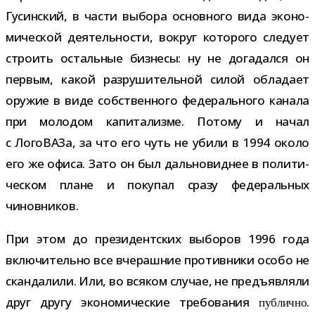
Гусинский, в части выбора основ­ного вида эко­но­
ми­че­ской дея­тель­но­сти, вокруг кото­рого сле­дует
стро­ить осталь­ные биз­несы: ну не дога­дался он
пер­вым, какой раз­ру­ши­тель­ной силой обла­дает
ору­жие в виде соб­ствен­ного феде­раль­ного канала
при моло­дом капи­та­лизме. Потому и начал
с ЛогоВАЗа, за что его чуть не убили в 1994 около
его же офиса. Зато он был даль­но­вид­нее в поли­ти­
че­ском плане и поку­пал сразу феде­раль­ных
чиновников.
При этом до пре­зи­дент­ских выбо­ров 1996 года
вклю­чи­тельно все вче­раш­ние про­тив­ники особо не
скан­да­лили. Или, во вся­ком слу­чае, не предъ­яв­ляли
друг другу эко­но­ми­че­ские тре­бо­ва­ния
.
пуб­лично