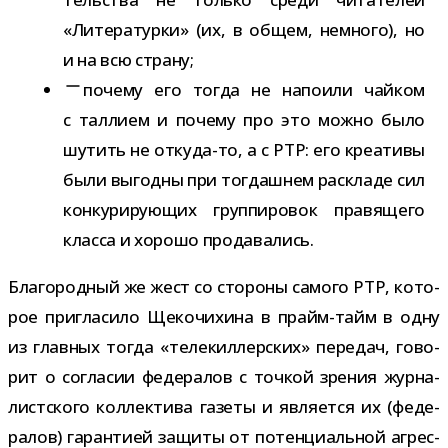
«Литературки» (их, в общем, немного), но
и на всю страну;
почему его тогда не напо­или чай­ком
с тал­лием и почему про это можно было
шутить не откуда-​то, а с РТР: его кре­а­тивы
были выгодны при тогдаш­нем рас­кладе сил
кон­ку­ри­ру­ю­щих груп­пи­ро­вок пра­вя­щего
класса и хорошо продавались.
Благородный же жест со сто­роны самого РТР, кото­
рое при­гла­сило Щекочихина в прайм-​тайм в одну
из глав­ных тогда «теле­кил­лер­ских» пере­дач, гово­
рит о согла­сии феде­ра­лов с точ­кой зре­ния жур­на­
лист­ского кол­лек­тива газеты и явля­ется их (феде­
ра­лов) гаран­тией защиты от потен­ци­аль­ной агрес­