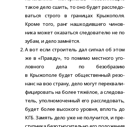
такое дело сшить, то оно будет рас­сле­до­
ваться строго в гра­ни­цах Крыжополя.
Кроме того, ранг нашко­див­шего чинов­
ника может ока­заться сле­до­ва­телю не по
зубам, и дело замнётся.
А вот если стро­и­тель дал сиг­нал об этом
же в «Правду», то помимо мест­ного уго­
лов­ного дела по без­об­ра­зию
в Крыжополе будет обще­ствен­ный резо­
нанс на всю страну, дело могут пере­ква­ли­
фи­ци­ро­вать на более тяжё­лое, а сле­до­ва­
тель, упол­но­мо­чен­ный его рас­сле­до­вать,
будет более высо­кого уровня, вплоть до
КГБ. Замять дело уже не полу­чится, и пре­
ступ­ника без­от­но­си­тельно его поло­же­ния