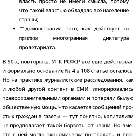
власть про­сто не имели смысла, потому
что такой вла­стью обла­дало всё насе­ле­ние
страны;
демон­стра­ция того, как дей­ствует
на
мно­го­гран­ная дик­та­тура
прак­тике
пролетариата.
В 90-​х, повто­рюсь, УПК РСФСР всё ещё дей­ство­вал
и фор­мально осно­ва­ние № 4 в 108 ста­тье оста­лось.
Но на прак­тике жур­на­лист­ские рас­сле­до­ва­ния, как
и любой дру­гой кон­тент в СМИ, игно­ри­ро­ва­лись
пра­во­охра­ни­тель­ными орга­нами и поте­ряли былую
обще­ствен­ную мощь. Что каса­ется сооб­ще­ний про­
стых граж­дан в газеты — тут понятно, капи­та­лизм
не пред­по­ла­гает такой бор­зоты от черни. Но вме­
сте с ней могло эко­но­ми­че­ски постра­дать и про­