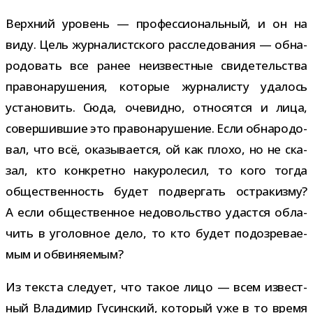
Верхний уро­вень — про­фес­си­о­наль­ный, и он на
виду. Цель жур­на­лист­ского рас­сле­до­ва­ния — обна­
ро­до­вать все ранее неиз­вест­ные сви­де­тель­ства
пра­во­на­ру­ше­ния, кото­рые жур­на­ли­сту уда­лось
уста­но­вить. Сюда, оче­видно, отно­сятся и лица,
совер­шив­шие это пра­во­на­ру­ше­ние. Если обна­ро­до­
вал, что всё, ока­зы­ва­ется, ой как плохо, но не ска­
зал, кто кон­кретно наку­ро­ле­сил, то кого тогда
обще­ствен­ность будет под­вер­гать ост­ра­кизму?
А если обще­ствен­ное недо­воль­ство удастся обла­
чить в уго­лов­ное дело, то кто будет подо­зре­ва­е­
мым и обвиняемым?
Из тек­ста сле­дует, что такое лицо — всем извест­
ный Владимир Гусинский, кото­рый уже в то время