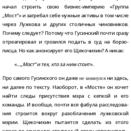
начал стро­ить свою бизнес-​империю «Группа
„Мост“» и загре­бал себе нуж­ные активы в том числе
через Лужкова и дру­гих сто­лич­ных чинов­ни­ков.
Почему сле­дует? Потому что Гусинский почти сразу
отре­а­ги­ро­вал и гро­зился подать в суд на бор­зо­
писца. Но как анон­си­рует его Щекочихин? А никак:
«…„Мост“ и тех, кто за ним стоит».
Про самого Гусинского он даже
ни здесь,
не заик­нулся
ни далее по тек­сту. Наоборот, в «Мосте» он хочет
найти следы при­сут­ствия мэра с кеп­кой и его
команды. И вообще, почти вся фабула рас­сле­до­ва­
ния стро­ится вокруг раз­об­ла­че­ния луж­ков­ской
мэрии. Щекочихин пыта­ется сде­лать из этого
какую-​то сен­са­цию: сто­лич­ный орган испол­ни­тель­