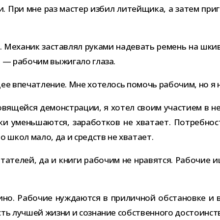
. При мне раз мастер избил литей­щика, а затем при­гр
ей. Механик застав­лял руками наде­вать ремень на шки
 — рабо­чим выжи­гало глаза.
­щее впе­чат­ле­ние. Мне хоте­лось помочь рабо­чим, но я
­вя­щейся демон­стра­ции, я хотел своим уча­стием в ней
и умень­ша­ются, зара­бот­ков не хва­тает. Потребност
 но школ мало, да и средств не хватает.
а­те­лей, да и книги рабо­чим не нра­вятся. Рабочие ищ
но. Рабочие нуж­да­ются в при­лич­ной обста­новке и 
 луч­шей жизни и созна­ние соб­ствен­ного досто­ин­ств