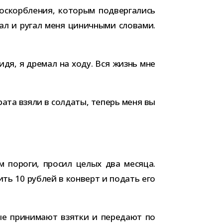
скорб­ле­ния, кото­рым под­вер­га­лись
ал и ругал меня цинич­ными сло­вами.
идя, я дре­мал на ходу. Вся жизнь мне
рата взяли в сол­даты, теперь меня вы
ам пороги, про­сил целых два месяца.
ить 10 руб­лей в кон­верт и подать его
рые при­ни­мают взятки и пере­дают по