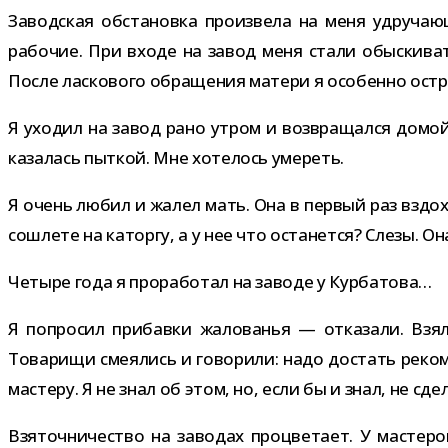
Заводская обста­новка про­из­вела на меня удру­ча­ю­
рабо­чие. При входе на завод меня стали обыс­ки­ва
После лас­ко­вого обра­ще­ния матери я осо­бенно остр
Я ухо­дил на завод рано утром и воз­вра­щался домой 
каза­лась пыт­кой. Мне хоте­лось умереть.
Я очень любил и жалел мать. Она в пер­вый раз вздох­
сошлете на каторгу, а у нее что оста­нется? Слезы. О
Четыре года я про­ра­бо­тал на заводе у Курбатова…
Я попро­сил при­бавки жало­ва­нья — отка­зали. Вз
Товарищи сме­я­лись и гово­рили: надо достать реко­м
мастеру. Я не знал об этом, но, если бы и знал, не сде
Взяточничество на заво­дах про­цве­тает. У масте­р