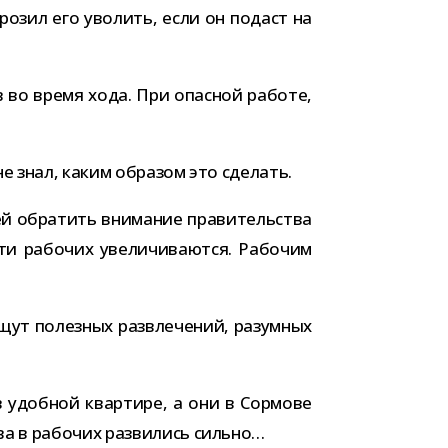
о­зил его уво­лить, если он подаст на
в во время хода. При опас­ной работе,
 не знал, каким обра­зом это сделать.
 обра­тить вни­ма­ние пра­ви­тель­ства
и рабо­чих уве­ли­чи­ва­ются. Рабочим
ут полез­ных раз­вле­че­ний, разум­ных
в удоб­ной квар­тире, а они в Сормове
а в рабо­чих раз­ви­лись сильно…