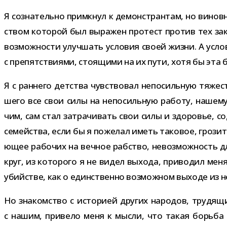
Я созна­тельно при­мкнул к демон­стран­там, но винов­
ством кото­рой был выра­жен про­тест про­тив тех зако
воз­мож­но­сти улуч­шать усло­вия своей жизни. А усл
с пре­пят­стви­ями, сто­я­щими на их пути, хотя бы эт
Я с ран­него дет­ства чув­ство­вал непо­силь­ную тяже
шего все свои силы на непо­силь­ную работу, нашему 
чим, сам стал затра­чи­вать свои силы и здо­ро­вье, 
семей­ства, если бы я поже­лал иметь тако­вое, гро­зит
ю­щее рабо­чих на веч­ное раб­ство, невоз­мож­ность д
круг, из кото­рого я не видел выхода, при­во­дил мен
убий­стве, как о един­ственно воз­мож­ном выходе из 
Но зна­ком­ство с исто­рией дру­гих наро­дов, тру­дя­
с нашим, при­вело меня к мысли, что такая борьба в