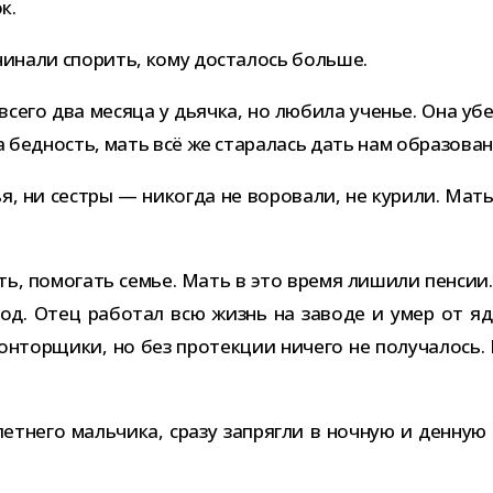
к.
и­нали спо­рить, кому доста­лось больше.
 всего два месяца у дьячка, но любила уче­нье. Она убе
на бед­ность, мать всё же ста­ра­лась дать нам образов
тья, ни сестры — нико­гда не воро­вали, не курили. Мать
ть, помо­гать семье. Мать в это время лишили пен­сии.
вод. Отец рабо­тал всю жизнь на заводе и умер от ядо
н­тор­щики, но без про­тек­ции ничего не полу­ча­лось
­лет­него маль­чика, сразу запрягли в ноч­ную и ден­ную