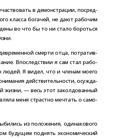
част­во­вать в демон­стра­ции, посред­
ного класса бога­чей, не дают рабо­чим
ж­дены во что бы то ни стало бороться
изни.
­де­вре­мен­ной смерти отца, потра­тив­
ва­ние. Впоследствии я сам стал рабо­
их людей. Я видел, что и чле­нам моего
и­ма­ния дей­стви­тель­но­сти, осуж­да­
ой жизни, — весь этот закол­до­ван­ный
в­ляла меня страстно меч­тать о само­
ыби­лись из поло­же­ния, оди­на­ко­вого
 буду­щем под­нять эко­но­ми­че­ский