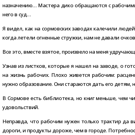
назна­че­нию… Мастера дико обра­ща­ются с рабо­чими
него в суд…
Я видел, как на сор­мов­ских заво­дах кале­чили люд
когда летели огнен­ные стружки, нам не давали очков
Все это, вме­сте взя­тое, про­из­вело на меня удру­ча­ю
Узнав из лист­ков, кото­рые я нашел на заводе, о гото
на жизнь рабо­чих. Плохо живется рабо­чим: рас­ценк
нужно обра­зо­ва­ние. Они ста­ра­ются дать его детям,
В Сормове есть биб­лио­тека, но книг меньше, чем чит
удовольствий.
Неправда, что рабо­чим нужен только трак­тир да ви
дороги, и про­дукты дороже, чем в городе. Потребность