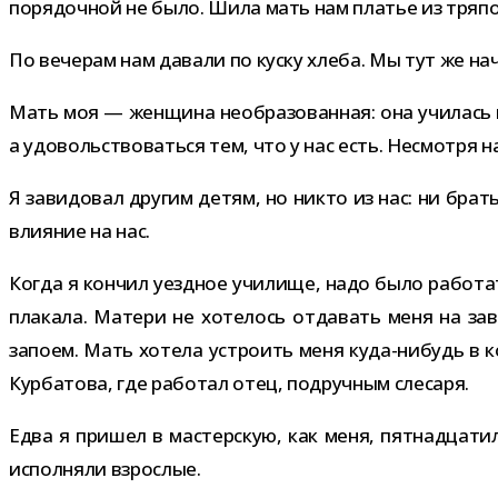
поря­доч­ной не было. Шила мать нам пла­тье из тряпо
По вече­рам нам давали по куску хлеба. Мы тут же нач
Мать моя — жен­щина необ­ра­зо­ван­ная: она учи­лась
а удо­воль­ство­ваться тем, что у нас есть. Несмотря 
Я зави­до­вал дру­гим детям, но никто из нас: ни бра­
вли­я­ние на нас.
Когда я кон­чил уезд­ное учи­лище, надо было рабо­та
пла­кала. Матери не хоте­лось отда­вать меня на за
запоем. Мать хотела устро­ить меня куда-​нибудь в ко
Курбатова, где рабо­тал отец, под­руч­ным слесаря.
Едва я при­шел в мастер­скую, как меня, пят­на­дца­ти
испол­няли взрослые.