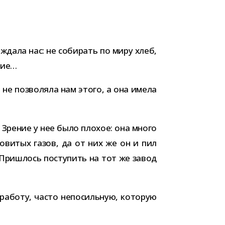
ж­дала нас: не соби­рать по миру хлеб,
ание…
 не поз­во­ляла нам этого, а она имела
 Зрение у нее было пло­хое: она много
­ви­тых газов, да от них же он и пил
. Пришлось посту­пить на тот же завод
 работу, часто непо­силь­ную, кото­рую