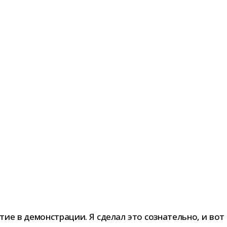
ие в демон­стра­ции. Я сде­лал это созна­тельно, и вот 