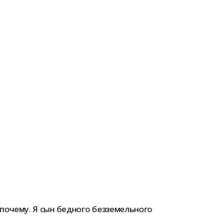
почему. Я сын бед­ного без­зе­мель­ного