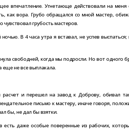
щее впе­чат­ле­ние. Угнетающе дей­ство­вали на меня о
ть, как вора. Грубо обра­щался со мной мастер, оби­ж
о чув­ство­вал гру­бость мастеров.
ночью. В 4 часа утра я вста­вал, не успев выспаться; 
нула сво­бод­ней, когда мы под­росли. Но вот одного б
на еще не все выплакала.
ял рас­чет и пере­шел на завод к Доброву, оби­вал т
ен­да­тель­ное письмо к мастеру, иначе говоря, поло­ж
­лал бы, не дал бы взятки.
ов есть даже осо­бые пове­рен­ные из рабо­чих, кото­