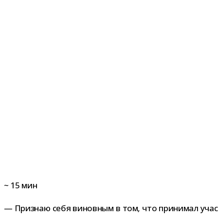
~
15
мин
— Признаю себя винов­ным в том, что при­ни­мал уча­ст