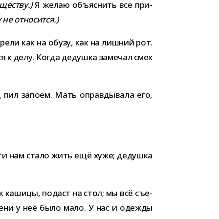
ще­ству.)
Я желаю объ­яс­нить все при­
 не относится.)
ели как на обузу, как на лиш­ний рот.
я к делу. Когда дедушка заме­чал смех
ц пил запоем. Мать оправ­ды­вала его,
ерти нам стало жить ещё хуже; дедушка
к кашицы, подаст на стол; мы всё съе­
­мени у неё было мало. У нас и одежды