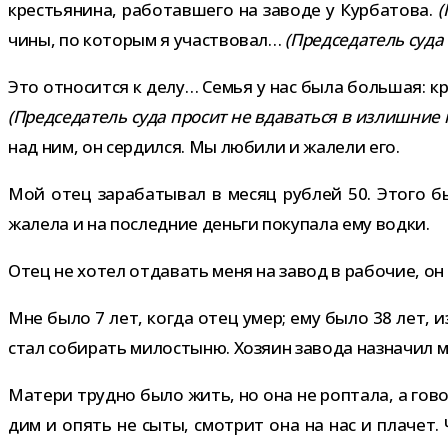
кре­стья­нина, рабо­тав­шего на заводе у Курбатова.
(
чины, по кото­рым я участ­во­вал…
(Председатель суда 
Это отно­сится к делу… Семья у нас была боль­шая: к
(Председатель суда про­сит не вда­ваться в излиш­ние п
над ним, он сер­дился. Мы любили и жалели его.
Мой отец зара­ба­ты­вал в месяц руб­лей 50. Этого б
жалела и на послед­ние деньги поку­пала ему водки.
Отец не хотел отда­вать меня на завод в рабо­чие, о
Мне было 7 лет, когда отец умер; ему было 38 лет, и
стал соби­рать мило­стыню. Хозяин завода назна­чил ма
Матери трудно было жить, но она не роп­тала, а гово­
дим и опять не сыты, смот­рит она на нас и пла­чет