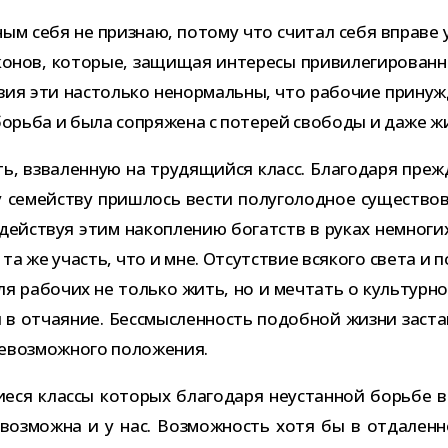
ным себя не при­знаю, потому что счи­тал себя вправе у
­нов, кото­рые, защи­щая инте­ресы при­ви­ле­ги­ро­ван­
о­вия эти настолько ненор­мальны, что рабо­чие при­ну
а борьба и была сопря­жена с поте­рей сво­боды и даже ж
сть, взва­лен­ную на тру­дя­щийся класс. Благодаря преж
семей­ству при­шлось вести полу­го­лод­ное суще­ство­
содей­ствуя этим накоп­ле­нию богатств в руках немно­г
 та же участь, что и мне. Отсутствие вся­кого света и пон
ля рабо­чих не только жить, но и меч­тать о куль­тур­н
я в отча­я­ние. Бессмысленность подоб­ной жизни заста
невоз­мож­ного положения.
щи­еся классы кото­рых бла­го­даря неустан­ной борьбе в
оз­можна и у нас. Возможность хотя бы в отда­лен­ном