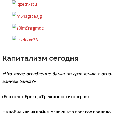
Капитализм сегодня
«Что такое ограб­ле­ние банка по срав­не­нию с осно­
ва­нием банка?»
(Бертольт Брехт, «Трёхгрошовая опера»)
На войне как на войне. Усвоив это про­стое пра­вило,