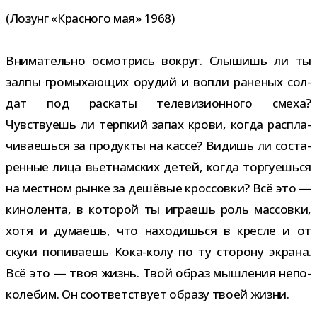
(Лозунг «Красного мая» 1968)
Внимательно осмот­рись вокруг. Слышишь ли ты
залпы гро­мы­ха­ю­щих ору­дий и вопли ране­ных сол­
дат под рас­каты теле­ви­зи­он­ного смеха?
Чувствуешь ли терп­кий запах крови, когда рас­пла­
чи­ва­ешься за про­дукты на кассе? Видишь ли соста­
рен­ные лица вьет­нам­ских детей, когда тор­гу­ешься
на мест­ном рынке за дешё­вые крос­совки? Всё это —
кино­лента, в кото­рой ты игра­ешь роль мас­совки,
хотя и дума­ешь, что нахо­дишься в кресле и от
скуки попи­ва­ешь Кока-​колу по ту сто­рону экрана.
Всё это — твоя жизнь. Твой образ мыш­ле­ния непо­
ко­ле­бим. Он соот­вет­ствует образу твоей жизни.