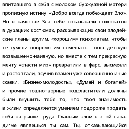
впи­тав­шего в себя с моло­ком бур­жу­аз­ной матери
про­пис­ную истину: «Добро все­гда побеж­дает Зло».
Но в каче­стве Зла тебе пока­зы­вали пси­хо­па­тов
в дурац­ких костю­мах, рас­кры­ва­ю­щих свои зло­дей­
ские планы дру­гим, «хоро­шим» пси­хо­па­там, чтобы
те сумели вовремя им поме­шать. Твою дет­скую
возвышенно-​наивную, но вме­сте с тем пре­крас­ную
мечту «спа­сти мир» пре­вра­тили в фарс, высме­яли
и рас­топ­тали, всу­чив вза­мен уже совер­шенно иные
сказки. «Бизнес-​молодость», «Думай и бога­тей»
и про­чие тош­но­твор­ные под­сла­сти­тели должны
были вну­шить тебе то, что твоя зна­чи­мость
в жизни опре­де­ля­ется уме­нием подо­роже про­дать
себя на рынке труда. Главным злом в этой пара­
дигме явля­ешься ты сам. Ты, отка­зы­ва­ю­щийся