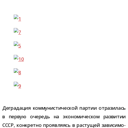
Деградация ком­му­ни­сти­че­ской пар­тии отра­зи­лась
в первую оче­редь на эко­но­ми­че­ском раз­ви­тии
СССР, кон­кретно про­яв­ля­ясь в рас­ту­щей зави­си­мо­