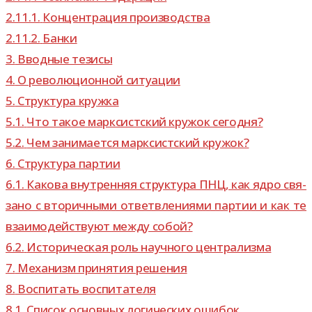
2.11.1.
Концентрация про­из­вод­ства
2.11.2.
Банки
3.
Вводные тезисы
4.
О рево­лю­ци­он­ной ситуации
5.
Структура кружка
5.1.
Что такое марк­сист­ский кру­жок сегодня?
5.2.
Чем зани­ма­ется марк­сист­ский кружок?
6.
Структура пар­тии
6.1.
Какова внут­рен­няя струк­тура ПНЦ, как ядро свя­
зано с вто­рич­ными ответв­ле­ни­ями пар­тии и как те
вза­и­мо­дей­ствуют между собой?
6.2.
Историческая роль науч­ного централизма
7.
Механизм при­ня­тия решения
8.
Воспитать вос­пи­та­теля
8.1.
Список основ­ных логи­че­ских ошибок