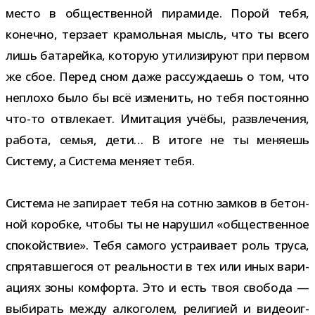
место в обще­ствен­ной пира­миде. Порой тебя,
конечно, тер­зает кра­моль­ная мысль, что ты всего
лишь бата­рейка, кото­рую ути­ли­зи­руют при пер­вом
же сбое. Перед сном даже рас­суж­да­ешь о том, что
неплохо было бы всё изме­нить, но тебя посто­янно
что-​то отвле­кает. Имитация учёбы, раз­вле­че­ния,
работа, семья, дети… В итоге не ты меня­ешь
Систему, а Система меняет тебя.
Система не запи­рает тебя на сотню зам­ков в бетон­
ной коробке, чтобы ты не нару­шил «обще­ствен­ное
спо­кой­ствие». Тебя самого устра­и­вает роль труса,
спря­тав­ше­гося от реаль­но­сти в тех или иных вари­
а­циях зоны ком­форта. Это и есть твоя сво­бода —
выби­рать между алко­го­лем, рели­гией и видео­иг­