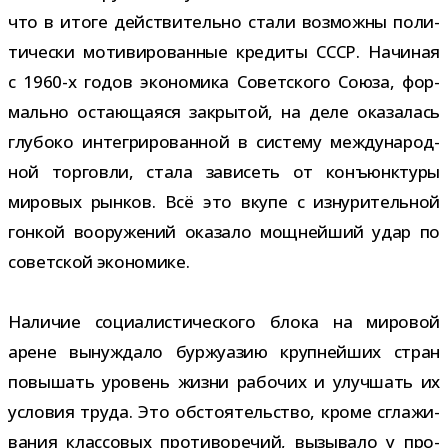
что в итоге дей­стви­тельно стали воз­можны поли­
ти­че­ски моти­ви­ро­ван­ные кре­диты СССР. Начиная
с 1960-​х годов эко­но­мика Советского Союза, фор­
мально оста­ю­ща­яся закры­той, на деле ока­за­лась
глу­боко инте­гри­ро­ван­ной в систему меж­ду­на­род­
ной тор­говли, стала зави­сеть от конъ­юнк­туры
миро­вых рын­ков. Всё это вкупе с изну­ри­тель­ной
гон­кой воору­же­ний ока­зало мощ­ней­ший удар по
совет­ской экономике.
Наличие соци­а­ли­сти­че­ского блока на миро­вой
арене вынуж­дало бур­жу­а­зию круп­ней­ших стран
повы­шать уро­вень жизни рабо­чих и улуч­шать их
усло­вия труда. Это обсто­я­тель­ство, кроме сгла­жи­
ва­ния клас­со­вых про­ти­во­ре­чий, вызы­вало у про­