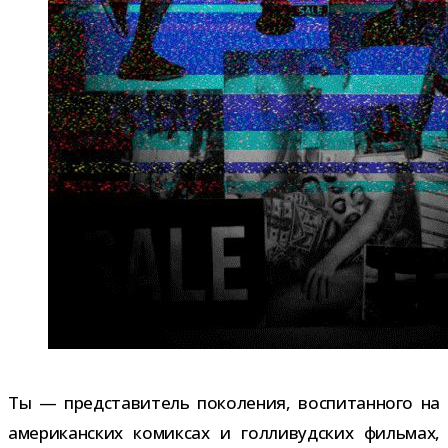
Ты — пред­ста­ви­тель поко­ле­ния, вос­пи­тан­ного на
аме­ри­кан­ских комик­сах и гол­ли­вуд­ских филь­мах,