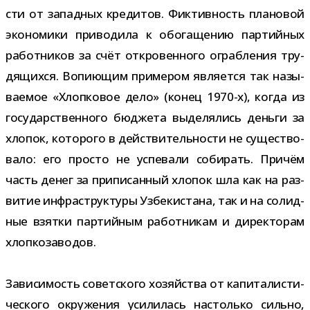
сти от запад­ных кре­ди­тов. Фиктивность пла­но­вой
эко­но­мики при­во­дила к обо­га­ще­нию пар­тий­ных
работ­ни­ков за счёт откро­вен­ного ограб­ле­ния тру­
дя­щихся. Вопиющим при­ме­ром явля­ется так назы­
ва­е­мое «Хлопковое дело» (конец 1970-​х), когда из
госу­дар­ствен­ного бюд­жета выде­ля­лись деньги за
хло­пок, кото­рого в дей­стви­тель­но­сти не суще­ство­
вало: его про­сто не успе­вали соби­рать. Причём
часть денег за при­пи­сан­ный хло­пок шла как на раз­
ви­тие инфра­струк­туры Узбекистана, так и на солид­
ные взятки пар­тий­ным работ­ни­кам и дирек­то­рам
хлопкозаводов.
Зависимость совет­ского хозяй­ства от капи­та­ли­сти­
че­ского окру­же­ния уси­ли­лась настолько сильно,