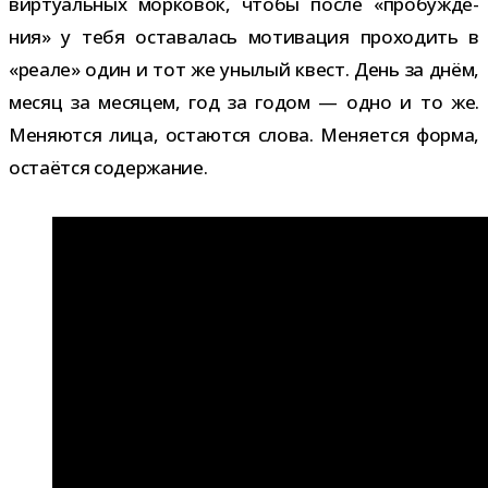
вир­ту­аль­ных мор­ко­вок, чтобы после «про­буж­де­
ния» у тебя оста­ва­лась моти­ва­ция про­хо­дить в
«реале» один и тот же уны­лый квест. День за днём,
месяц за меся­цем, год за годом — одно и то же.
Меняются лица, оста­ются слова. Меняется форма,
оста­ётся содержание.