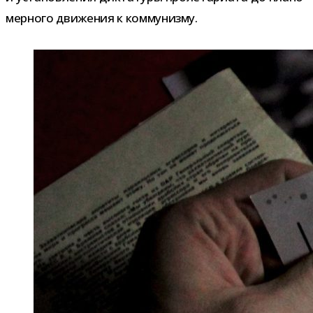
мер­ного дви­же­ния к коммунизму.