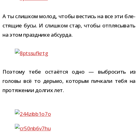
А ты слиш­ком молод, чтобы вестись на все эти бле­
стя­щие бусы. И слиш­ком стар, чтобы отпля­сы­вать
на этом празд­нике абсурда.
Поэтому тебе оста­ётся одно — выбро­сить из
головы всё то дерьмо, кото­рым пич­кали тебя на
про­тя­же­нии дол­гих лет.