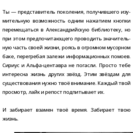
Ты — пред­ста­ви­тель поко­ле­ния, полу­чив­шего изу­
ми­тель­ную воз­мож­ность одним нажа­тием кнопки
пере­ме­щаться в Александрийскую биб­лио­теку, но
при этом пред­по­чи­та­ю­щего про­во­дить зна­чи­тель­
ную часть своей жизни, роясь в огром­ном мусор­ном
баке, пере­гре­бая залежи инфор­ма­ци­он­ных помоев.
Сириус и Альфа-​центавра не погасли. Просто тебе
инте­ресна жизнь дру­гих звёзд. Этим звёз­дам для
суще­ство­ва­ния нужно твоё вни­ма­ние. Каждый твой
про­смотр, лайк и репост под­пи­ты­вает их.
И заби­рает вза­мен твоё время. Забирает твою
жизнь.