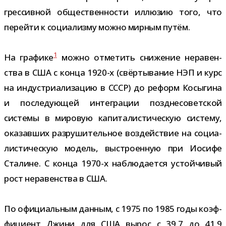
грес­сив­ной обще­ствен­но­сти иллю­зию того, что
перейти к соци­а­лизму можно мир­ным путём.
1
На гра­фике
можно отме­тить сни­же­ние нера­вен­
ства в США с конца 1920-​х (свёр­ты­ва­ние НЭП и курс
на инду­стри­а­ли­за­цию в СССР) до реформ Косыгина
и после­ду­ю­щей инте­гра­ции позд­не­со­вет­ской
системы в миро­вую капи­та­ли­сти­че­скую систему,
ока­зав­ших раз­ру­ши­тель­ное воз­дей­ствие на соци­а­
ли­сти­че­скую модель, выстро­ен­ную при Иосифе
Сталине. С конца 1970-​х наблю­да­ется устой­чи­вый
рост нера­вен­ства в США.
По офи­ци­аль­ным дан­ным, с 1975 по 1985 годы коэф­
фи­ци­ент Джини для США вырос с 39,7 до 41,9