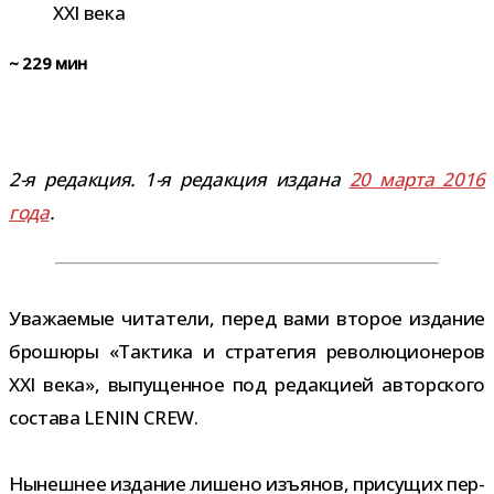
~
229
мин
2-​я редак­ция. 1-​я редак­ция издана
20 марта 2016
года
.
Уважаемые чита­тели, перед вами вто­рое изда­ние
бро­шюры «Тактика и стра­те­гия рево­лю­ци­о­не­ров
XXI века», выпу­щен­ное под редак­цией автор­ского
состава LENIN CREW.
Нынешнее изда­ние лишено изъ­я­нов, при­су­щих пер­