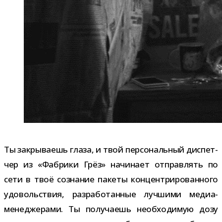
Ты закры­ва­ешь глаза, и твой пер­со­наль­ный дис­пет­
чер из «Фабрики Грёз» начи­нает отправ­лять по
сети в твоё созна­ние пакеты кон­цен­три­ро­ван­ного
удо­воль­ствия, раз­ра­бо­тан­ные луч­шими медиа-​
менеджерами. Ты полу­ча­ешь необ­хо­ди­мую дозу