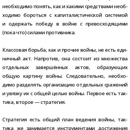
необ­хо­димо понять, как и какими сред­ствами необ­
хо­димо бороться с капи­та­ли­сти­че­ской систе­мой
и одер­жать победу в войне с пре­вос­хо­дя­щими
(пока что) силами противника.
Классовая борьба, как и про­чие войны, не есть еди­
нич­ный акт. Напротив, она состоит из мно­же­ства
отдель­ных завер­шён­ных актов, обра­зу­ю­щих
общую кар­тину войны. Следовательно, необ­хо­
димо раз­де­лять орга­ни­за­цию отдель­ных сра­же­ний
и увязку их с общей целью войны. Первое есть так­
тика, вто­рое — стратегия.
Стратегия есть общий план веде­ния войны, так­
тика же зани­ма­ется инстру­мен­тами дости­же­ния