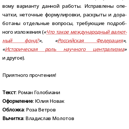
вому вари­анту дан­ной работы. Исправлены опе­
чатки, неточ­ные фор­му­ли­ровки, рас­крыты и дора­
бо­таны отдель­ные вопросы, тре­бу­ю­щие подроб­
ного изло­же­ния (
«
Что такое меж­ду­на­род­ный валют­
ный фонд?
»
,
«
Российская Федерация
»
,
«
Историческая роль науч­ного цен­тра­лизма
»
и другое).
Приятного про­чте­ния!
Текст
: Роман Голобиани
Оформление
: Юлия Новак
Обложка
: Роза Ветров
Вычитка
: Владислав Молотов