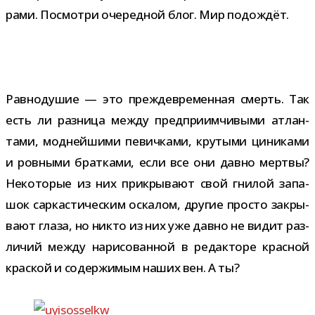
рами. Посмотри оче­ред­ной блог. Мир подождёт.
Равнодушие — это преж­де­вре­мен­ная смерть. Так
есть ли раз­ница между пред­при­им­чи­выми атлан­
тами, мод­ней­шими певич­ками, кру­тыми цини­ками
и ров­ными брат­ками, если все они давно мертвы?
Некоторые из них при­кры­вают свой гни­лой запа­
шок сар­ка­сти­че­ским оска­лом, дру­гие про­сто закры­
вают глаза, но никто из них уже давно не видит раз­
ли­чий между нари­со­ван­ной в редак­торе крас­ной
крас­кой и содер­жи­мым наших вен. А ты?