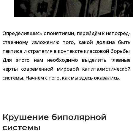
Определившись с поня­ти­ями, перей­дём к непо­сред­
ствен­ному изло­же­нию того, какой должна быть
так­тика и стра­те­гия в кон­тек­сте клас­со­вой борьбы.
Для этого нам необ­хо­димо выде­лить глав­ные
черты совре­мен­ной миро­вой капи­та­ли­сти­че­ской
системы. Начнём с того, как мы здесь оказались.
Крушение биполярной
системы