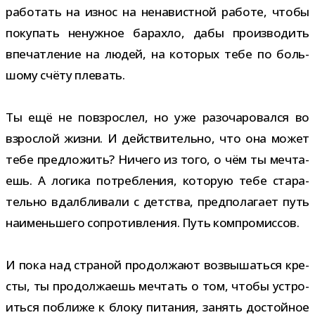
рабо­тать на износ на нена­вист­ной работе, чтобы
поку­пать ненуж­ное барахло, дабы про­из­во­дить
впе­чат­ле­ние на людей, на кото­рых тебе по боль­
шому счёту плевать.
Ты ещё не повзрос­лел, но уже разо­ча­ро­вался во
взрос­лой жизни. И дей­стви­тельно, что она может
тебе пред­ло­жить? Ничего из того, о чём ты меч­та­
ешь. А логика потреб­ле­ния, кото­рую тебе ста­ра­
тельно вдалб­ли­вали с дет­ства, пред­по­ла­гает путь
наи­мень­шего сопро­тив­ле­ния. Путь компромиссов.
И пока над стра­ной про­дол­жают воз­вы­шаться кре­
сты, ты про­дол­жа­ешь меч­тать о том, чтобы устро­
иться поближе к блоку пита­ния, занять достой­ное