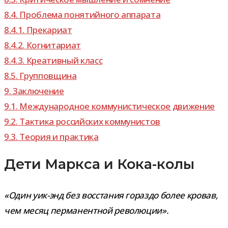
8.4.
Проблема поня­тий­ного аппарата
8.4.1.
Прекариат
8.4.2.
Когнитариат
8.4.3.
Креативный класс
8.5.
Групповщина
9.
Заключение
9.1.
Международное ком­му­ни­сти­че­ское движение
9.2.
Тактика рос­сий­ских коммунистов
9.3.
Теория и практика
Дети Маркса и Кока-колы
«Один уик-​энд без вос­ста­ния гораздо более кро­вав,
чем месяц пер­ма­нент­ной революции».