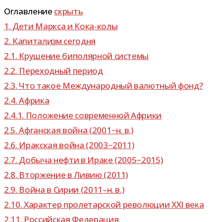
Оглавление
скрыть
1.
Дети Маркса и Кока-колы
2.
Капитализм сего­дня
2.1.
Крушение бипо­ляр­ной системы
2.2.
Переходный период
2.3.
Что такое Международный валют­ный фонд?
2.4.
Африка
2.4.1.
Положение совре­мен­ной Африки
2.5.
Афганская война (2001−н. в.)
2.6.
Иракская война (2003−2011)
2.7.
Добыча нефти в Ираке (2005−2015)
2.8.
Вторжение в Ливию (2011)
2.9.
Война в Сирии (2011–н. в.)
2.10.
Характер про­ле­тар­ской рево­лю­ции XXI века
2.11.
Российская Федерация