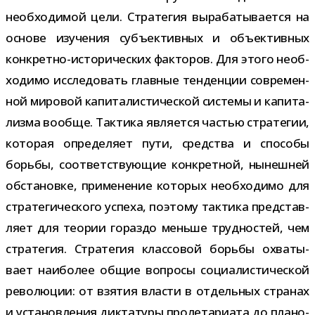
необ­хо­ди­мой цели. Стратегия выра­ба­ты­ва­ется на
основе изу­че­ния субъ­ек­тив­ных и объ­ек­тив­ных
конкретно-​исторических фак­то­ров. Для этого необ­
хо­димо иссле­до­вать глав­ные тен­ден­ции совре­мен­
ной миро­вой капи­та­ли­сти­че­ской системы и капи­та­
лизма вообще. Тактика явля­ется частью стра­те­гии,
кото­рая опре­де­ляет пути, сред­ства и спо­собы
борьбы, соот­вет­ству­ю­щие кон­крет­ной, нынеш­ней
обста­новке, при­ме­не­ние кото­рых необ­хо­димо для
стра­те­ги­че­ского успеха, поэтому так­тика пред­став­
ляет для тео­рии гораздо меньше труд­но­стей, чем
стра­те­гия. Стратегия клас­со­вой борьбы охва­ты­
вает наи­бо­лее общие вопросы соци­а­ли­сти­че­ской
рево­лю­ции: от взя­тия вла­сти в отдель­ных стра­нах
и уста­нов­ле­ния дик­та­туры про­ле­та­ри­ата до пла­но­