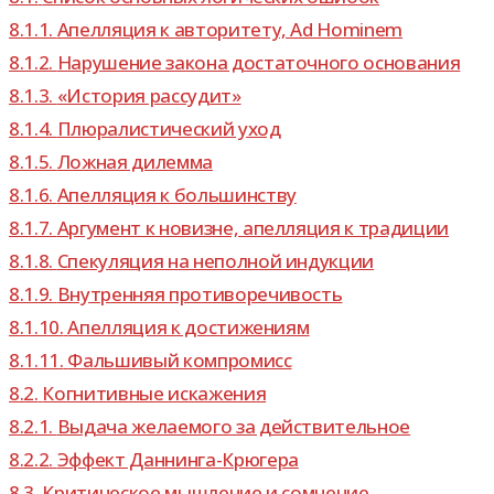
8.1.1.
Апелляция к авто­ри­тету, Ad Hominem
8.1.2.
Нарушение закона доста­точ­ного основания
8.1.3.
«История рас­су­дит»
8.1.4.
Плюралистический уход
8.1.5.
Ложная дилемма
8.1.6.
Апелляция к большинству
8.1.7.
Аргумент к новизне, апел­ля­ция к традиции
8.1.8.
Спекуляция на непол­ной индукции
8.1.9.
Внутренняя про­ти­во­ре­чи­вость
8.1.10.
Апелляция к достижениям
8.1.11.
Фальшивый ком­про­мисс
8.2.
Когнитивные иска­же­ния
8.2.1.
Выдача жела­е­мого за действительное
8.2.2.
Эффект Даннинга-​Крюгера
8.3.
Критическое мыш­ле­ние и сомнение