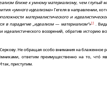
а­лизм ближе к умному мате­ри­а­лизму, чем глу­пый ма
ви­тия
«умного иде­а­лизма»
Гегеля в направ­ле­нии, кот
­по­лож­но­сти мате­ри­а­ли­сти­че­ского и иде­а­ли­сти­че­ск
11
тся в пара­дигме „иде­а­лизм
—
мате­ри­а­лизм“»
. Види
го и иде­а­ли­сти­че­ского воз­зре­ний, обра­тив исто­рию
Серкову. Не обра­щая особо вни­ма­ния на бла­жен­ное ра
­ём­ни­ками, отве­тим пре­иму­ще­ственно на то, что́ 
 Итак, приступим.