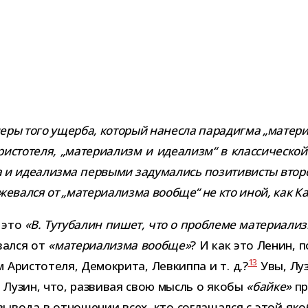
меры того ущерба, кото­рый нанесла пара­дигма „мате­ри
истотеля, „мате­ри­а­лизм и иде­а­лизм“ в клас­си­че­ско
и иде­а­лизма пер­выми заду­ма­лись пози­ти­ви­сты вто­р
же­вался от „мате­ри­а­лизма вообще“ не кто иной, как К
е это
«В. Тутубалин пишет, что о про­блеме мате­ри­а­лиз
­вался от
«мате­ри­а­лизма вообще»
? И как это Ленин, п
13
зм Аристотеля, Демокрита, Левкиппа и т. д.?
Увы, Луз
 Лузин, что, раз­ви­вая свою мысль о якобы
«байке»
про
 вывода в отно­ше­нии всех, кто согла­шался с этой як