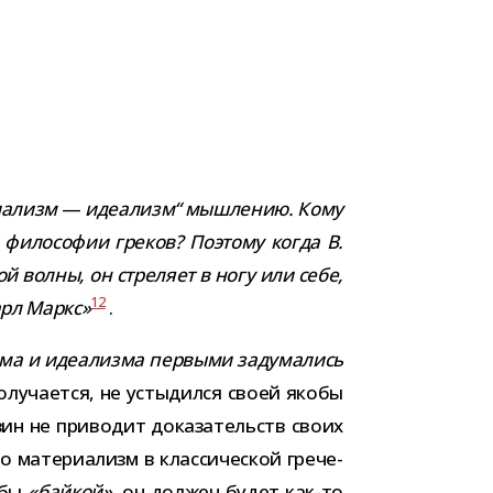
­а­лизм
—
иде­а­лизм“ мыш­ле­нию. Кому
й фило­со­фии гре­ков? Поэтому когда В.
ой волны, он стре­ляет в ногу или себе,
12
арл Маркс»
.
ма и иде­а­лизма пер­выми заду­ма­лись
олу­ча­ется, не усты­дился своей якобы
ин не при­во­дит дока­за­тельств своих
 мате­ри­а­лизм в клас­си­че­ской гре­че­
обы
«бай­кой»
, он дол­жен будет как-​то