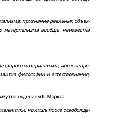
и­а­лизма: при­зна­ние реаль­ных объ­ек­
го мате­ри­а­лизма вообще, неиз­вестна
е ста­рого мате­ри­а­лизма, ибо к непре­
­ви­тия фило­со­фии и есте­ство­зна­ния,
ым
утвер­жде­нием К. Маркса:
диа­лек­тики, но лишь после осво­бож­де­