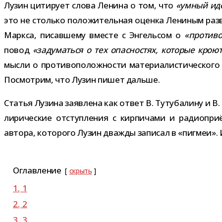
Лузин цити­рует слова Ленина о том, что
«умный иде­
это не столько поло­жи­тель­ная оценка Лениным раз­
Маркса, писав­шему вме­сте с Энгельсом о
«про­ти­во
повод
«заду­маться о тех опас­но­стях, кото­рые кро­ю
мысли о про­ти­во­по­лож­но­сти мате­ри­а­ли­сти­че­ско
Посмотрим, что Лузин пишет дальше.
Статья Лузина заяв­лена как ответ В. Тутубалину и В. 
лири­че­ские отступ­ле­ния с кир­пи­чами и радио­при
автора, кото­рого Лузин два­жды запи­сал в «пиг­меи».
Оглавление
скрыть
1.
1
2.
2
3.
3