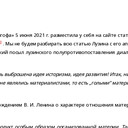
офа» 5 июня 2021 г. раз­ме­стила у себя на сайте ста­
3
. Мы не будем раз­би­рать всю ста­тью Лузина с его апо­
й посыл лузин­ского полу­про­ти­во­по­став­ле­ния диа­лек
очь выбро­шена идея исто­ризма, идея раз­ви­тия! Итак,
— не явля­лись мате­ри­а­ли­стами, то есть „голыми“ мате
жде­нием В. И. Ленина о харак­тере отно­ше­ния мате­р
дукт осо­бым обра­зом орга­ни­зо­ван­ной мате­рии. Т