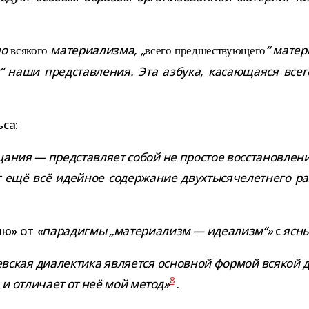
но
мате­ри­а­лизма, „
“ мате­р
вся­кого
всего пред­ше­ству­ю­щего
т“ наши пред­став­ле­ния. Эта азбука, каса­ю­ща­яся все
ьса:
ния — пред­став­ляет собой не про­стое вос­ста­нов­ле­ни
ещё всё идей­ное содер­жа­ние двух­ты­ся­че­лет­него раз
ию» от
«пара­дигмы „мате­ри­а­лизм — иде­а­лизм“»
с
ясн
евская диа­лек­тика явля­ется основ­ной фор­мой вся­кой 
8
з и отли­чает от неё мой метод»
.