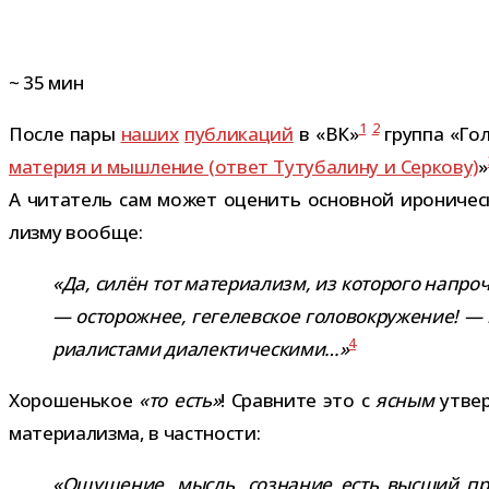
~
35
мин
1
2
После пары
наших
пуб­ли­ка­ций
в «ВК»
группа «Голг
мате­рия и мыш­ле­ние (ответ Тутубалину и Серкову)
»
А чита­тель сам может оце­нить основ­ной иро­ни­че­ски
лизму вообще:
«Да, силён тот мате­ри­а­лизм, из кото­рого напр
— осто­рож­нее, геге­лев­ское голо­во­кру­же­ние! 
4
ри­а­ли­стами диа­лек­ти­че­скими…»
Хорошенькое
«то есть»
! Сравните это с
ясным
утвер­
мате­ри­а­лизма, в частности:
«Ощущение, мысль, созна­ние есть выс­ший про­