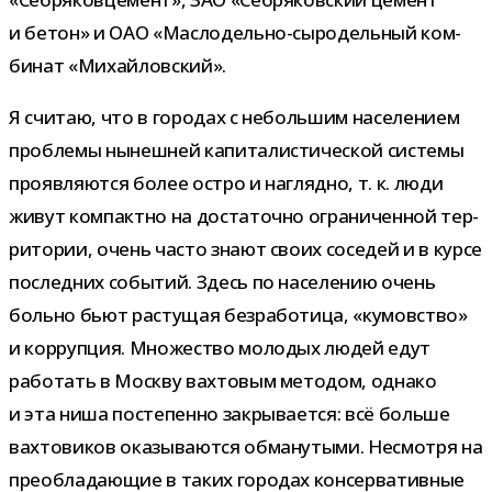
и бетон» и ОАО «Маслодельно-​сыродельный ком­
би­нат «Михайловский».
Я счи­таю, что в горо­дах с неболь­шим насе­ле­нием
про­блемы нынеш­ней капи­та­ли­сти­че­ской системы
про­яв­ля­ются более остро и наглядно, т. к. люди
живут ком­пактно на доста­точно огра­ни­чен­ной тер­
ри­то­рии, очень часто знают своих сосе­дей и в курсе
послед­них собы­тий. Здесь по насе­ле­нию очень
больно бьют рас­ту­щая без­ра­бо­тица, «кумов­ство»
и кор­руп­ция. Множество моло­дых людей едут
рабо­тать в Москву вах­то­вым мето­дом, однако
и эта ниша посте­пенно закры­ва­ется: всё больше
вах­то­ви­ков ока­зы­ва­ются обма­ну­тыми. Несмотря на
пре­об­ла­да­ю­щие в таких горо­дах кон­сер­ва­тив­ные