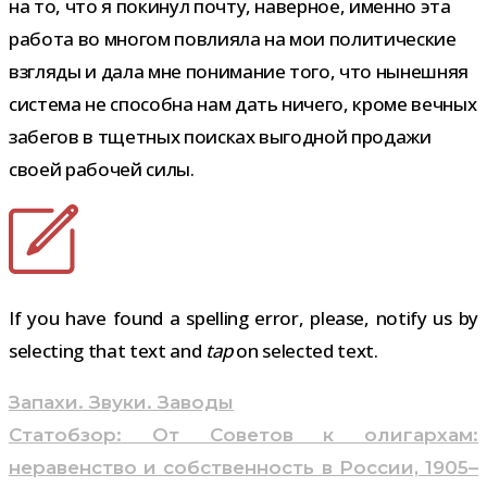
на то, что я поки­нул почту, навер­ное, именно эта
работа во мно­гом повли­яла на мои поли­ти­че­ские
взгляды и дала мне пони­ма­ние того, что нынеш­няя
система не спо­собна нам дать ничего, кроме веч­ных
забе­гов в тщет­ных поис­ках выгод­ной про­дажи
своей рабо­чей силы.
If you have found a spelling error, please, notify us by
selecting that text and
tap
on selected text.
Навигация
Запахи. Звуки. Заводы
по
Статобзор: От Советов к олигархам:
записям
неравенство и собственность в России, 1905–