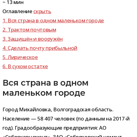
~
13
мин
Оглавление
скрыть
1.
Вся страна в одном малень­ком городе
2.
Трактом поч­то­вым
3.
Защищён и вооружён
4.
Сделать почту прибыльной
5.
Лирическое
6.
В сухом остатке
Вся страна в одном
маленьком городе
Город Михайловка, Волгоградская область.
Население — 58 407 чело­век (по дан­ным на 2017-​й
год). Градообразующие пред­при­я­тия: АО
«Себряковцемент», ЗАО «Себряковский цемент