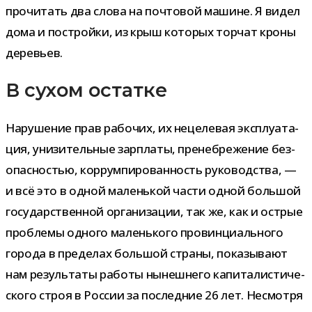
про­чи­тать два слова на поч­то­вой машине. Я видел
дома и постройки, из крыш кото­рых тор­чат кроны
деревьев.
В сухом остатке
Нарушение прав рабо­чих, их неце­ле­вая экс­плу­а­та­
ция, уни­зи­тель­ные зар­платы, пре­не­бре­же­ние без­
опас­но­стью, кор­рум­пи­ро­ван­ность руко­вод­ства, —
и всё это в одной малень­кой части одной боль­шой
госу­дар­ствен­ной орга­ни­за­ции, так же, как и ост­рые
про­блемы одного малень­кого про­вин­ци­аль­ного
города в пре­де­лах боль­шой страны, пока­зы­вают
нам резуль­таты работы нынеш­него капи­та­ли­сти­че­
ского строя в России за послед­ние 26 лет. Несмотря