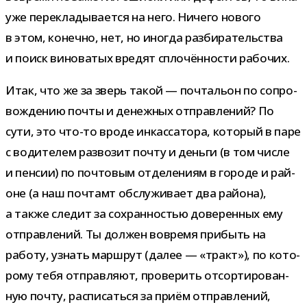
уже пере­кла­ды­ва­ется на него. Ничего нового
в этом, конечно, нет, но ино­гда раз­би­ра­тель­ства
и поиск вино­ва­тых вре­дят спло­чён­но­сти рабочих.
Итак, что же за зверь такой — поч­та­льон по сопро­
вож­де­нию почты и денеж­ных отправ­ле­ний? По
сути, это что-​то вроде инкас­са­тора, кото­рый в паре
с води­те­лем раз­во­зит почту и деньги (в том числе
и пен­сии) по поч­то­вым отде­ле­ниям в городе и рай­
оне (а наш поч­тамт обслу­жи­вает два рай­она),
а также сле­дит за сохран­но­стью дове­рен­ных ему
отправ­ле­ний. Ты дол­жен вовремя при­быть на
работу, узнать марш­рут (далее — «тракт»), по кото­
рому тебя отправ­ляют, про­ве­рить отсор­ти­ро­ван­
ную почту, рас­пи­саться за приём отправ­ле­ний,