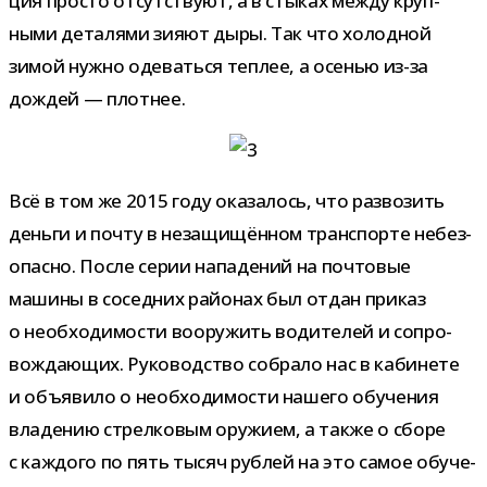
ция про­сто отсут­ствуют, а в сты­ках между круп­
ными дета­лями зияют дыры. Так что холод­ной
зимой нужно оде­ваться теп­лее, а осе­нью из-​за
дождей — плотнее.
Всё в том же 2015 году ока­за­лось, что раз­во­зить
деньги и почту в неза­щи­щён­ном транс­порте небез­
опасно. После серии напа­де­ний на поч­то­вые
машины в сосед­них рай­о­нах был отдан при­каз
о необ­хо­ди­мо­сти воору­жить води­те­лей и сопро­
вож­да­ю­щих. Руководство собрало нас в каби­нете
и объ­явило о необ­хо­ди­мо­сти нашего обу­че­ния
вла­де­нию стрел­ко­вым ору­жием, а также о сборе
с каж­дого по пять тысяч руб­лей на это самое обу­че­