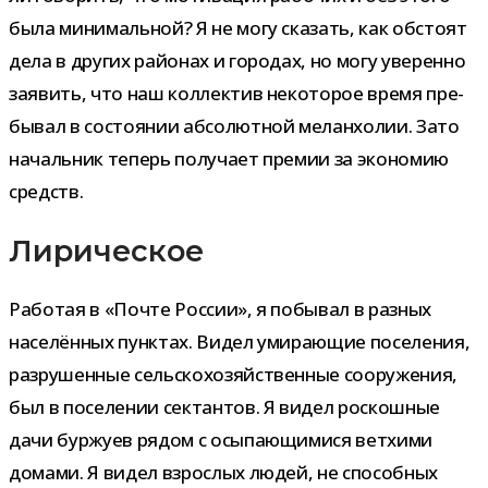
была мини­маль­ной? Я не могу ска­зать, как обстоят
дела в дру­гих рай­о­нах и горо­дах, но могу уве­ренно
заявить, что наш кол­лек­тив неко­то­рое время пре­
бы­вал в состо­я­нии абсо­лют­ной мелан­хо­лии. Зато
началь­ник теперь полу­чает пре­мии за эко­но­мию
средств.
Лирическое
Работая в «Почте России», я побы­вал в раз­ных
насе­лён­ных пунк­тах. Видел уми­ра­ю­щие посе­ле­ния,
раз­ру­шен­ные сель­ско­хо­зяй­ствен­ные соору­же­ния,
был в посе­ле­нии сек­тан­тов. Я видел рос­кош­ные
дачи бур­жуев рядом с осы­па­ю­щи­мися вет­хими
домами. Я видел взрос­лых людей, не спо­соб­ных