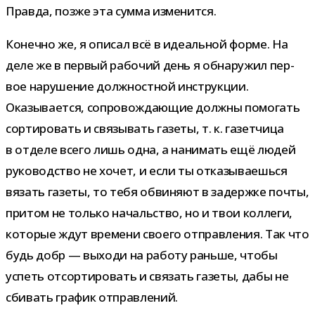
Правда, позже эта сумма изменится.
Конечно же, я опи­сал всё в иде­аль­ной форме. На
деле же в пер­вый рабо­чий день я обна­ру­жил пер­
вое нару­ше­ние долж­ност­ной инструк­ции.
Оказывается, сопро­вож­да­ю­щие должны помо­гать
сор­ти­ро­вать и свя­зы­вать газеты, т. к. газет­чица
в отделе всего лишь одна, а нани­мать ещё людей
руко­вод­ство не хочет, и если ты отка­зы­ва­ешься
вязать газеты, то тебя обви­няют в задержке почты,
при­том не только началь­ство, но и твои кол­леги,
кото­рые ждут вре­мени сво­его отправ­ле­ния. Так что
будь добр — выходи на работу раньше, чтобы
успеть отсор­ти­ро­вать и свя­зать газеты, дабы не
сби­вать гра­фик отправлений.