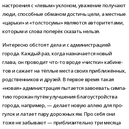
настро­е­ния с «левым» укло­ном, ува­же­ние полу­чают
люди, спо­соб­ные обма­ном достичь цели, а мест­ные
«царьки» и «тол­сто­сумы» явля­ются авто­ри­те­тами,
кото­рым и слова попе­рёк ска­зать нельзя.
Интересно обстоят дела и с адми­ни­стра­цией
города. Каждый раз, когда назна­ча­ется новый
глава, он про­во­дит что-​то вроде «чистки» каби­не­
тов и сажает на тёп­лые места своих при­бли­жён­ных,
род­ствен­ни­ков и дру­зей. В пер­вое время такая
«новая» адми­ни­стра­ция пыта­ется заво­е­вать сим­па­
тию горо­жан путём улуч­ше­ния бла­го­устрой­ства
города, напри­мер, — делает новую аллею для про­
гу­лок и латает пару дорож­ных ям. Про себя они
тоже не забы­вают — при­бли­зи­тельно три месяца