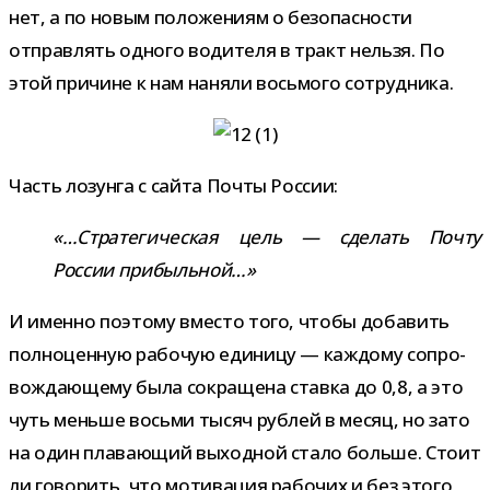
нет, а по новым поло­же­ниям о без­опас­но­сти
отправ­лять одного води­теля в тракт нельзя. По
этой при­чине к нам наняли вось­мого сотрудника.
Часть лозунга с сайта Почты России:
«…Стратегическая цель — сде­лать Почту
России прибыльной…»
И именно поэтому вме­сто того, чтобы доба­вить
пол­но­цен­ную рабо­чую еди­ницу — каж­дому сопро­
вож­да­ю­щему была сокра­щена ставка до 0,8, а это
чуть меньше восьми тысяч руб­лей в месяц, но зато
на один пла­ва­ю­щий выход­ной стало больше. Стоит
ли гово­рить, что моти­ва­ция рабо­чих и без этого