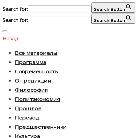
Search for:
Search Button
Search for:
Search Button
Перейти
к
Назад
содержимому
Все материалы
Программа
Современность
От редакции
Философия
Политэкономия
Прошлое
Перевод
Предшественники
Культура