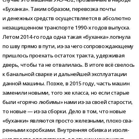
«Буханка». Таким обра­зом, пере­возка почты
и денеж­ных средств осу­ществ­ля­ется в абсо­лютно
неза­щи­щен­ном транс­порте 1990-​х годов выпуска.
Летом 2014-​го года одна такая «буханка» лоп­нула
по шву прямо в пути, из-​за чего сопро­вож­да­ю­щему
при­шлось про­ехать оста­ток тракта, удер­жи­вая
дверь, чтобы та не отва­ли­лась. В итоге всё све­лось
к баналь­ной сварке и даль­ней­шей экс­плу­а­та­ции
дан­ной машины. Позже, в 2015 году, часть машин
заме­нили новыми, того же класса, но если ста­рые
были «горячо любимы» нами из-​за своей ста­ро­сти,
то новые — из-​за сборки. Дело в том, что новые
«буханки» явля­ются про­сто желез­ными, плохо сва­
рен­ными короб­ками. Внутренняя обивка и изо­ля­