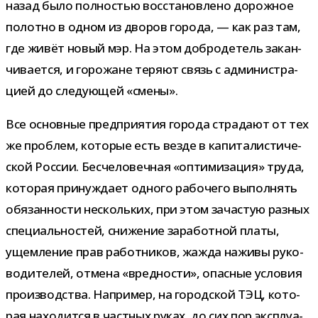
назад было пол­но­стью вос­ста­нов­лено дорож­ное
полотно в одном из дво­ров города, — как раз там,
где живёт новый мэр. На этом доб­ро­де­тель закан­
чи­ва­ется, и горо­жане теряют связь с адми­ни­стра­
цией до сле­ду­ю­щей «смены».
Все основ­ные пред­при­я­тия города стра­дают от тех
же про­блем, кото­рые есть везде в капи­та­ли­сти­че­
ской России. Бесчеловечная «опти­ми­за­ция» труда,
кото­рая при­нуж­дает одного рабо­чего выпол­нять
обя­зан­но­сти несколь­ких, при этом зача­стую раз­ных
спе­ци­аль­но­стей, сни­же­ние зара­бот­ной платы,
ущем­ле­ние прав работ­ни­ков, жажда наживы руко­
во­ди­те­лей, отмена «вред­но­сти», опас­ные усло­вия
про­из­вод­ства. Например, на город­ской ТЭЦ, кото­
рая нахо­дится в част­ных руках, до сих пор экс­плу­а­