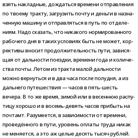
взять наклад­ные, дождаться вре­мени отправ­ле­ния
по тво­ему тракту, загру­зить почту и деньги в назна­
чен­ную машину и отправ­ляться в путь по отде­ле­
ниям. Надо ска­зать, что ника­кого нор­ми­ро­ван­ного
рабо­чего дня в таких усло­виях быть не может, кор­
рек­тивы вно­сит про­дол­жи­тель­ность пути, зави­ся­
щая от даль­но­сти поездки, вре­мени года и коли­че­
ства почты. Летом из тракта малой даль­но­сти
можно вер­нуться и в два часа после полу­дня, а из
даль­него путе­ше­ствия — часов в пять-​шесть
вечера. В то же время, зимой или в весен­нюю рас­пу­
тицу хорошо и в восемь-​девять часов при­быть на
поч­тамт. Разумеется, в зави­си­мо­сти от вре­мени,
про­ве­дён­ного в пути, уро­вень оплаты труда никак
не меня­ется, а это аж целые десять тысяч руб­лей.