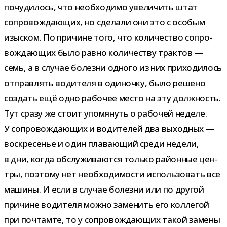
почу­ди­лось, что необ­хо­димо уве­ли­чить штат
сопро­вож­да­ю­щих, но сде­лали они это с осо­бым
изыс­ком. По при­чине того, что коли­че­ство сопро­
вож­да­ю­щих было равно коли­че­ству трак­тов —
семь, а в слу­чае болезни одного из них при­хо­ди­лось
отправ­лять води­теля в оди­ночку, было решено
создать ещё одно рабо­чее место на эту долж­ность.
Тут сразу же стоит упо­мя­нуть о рабо­чей неделе.
У сопро­вож­да­ю­щих и води­те­лей два выход­ных —
вос­кре­се­нье и один пла­ва­ю­щий среди недели,
в дни, когда обслу­жи­ва­ются только рай­он­ные цен­
тры, поэтому нет необ­хо­ди­мо­сти исполь­зо­вать все
машины. И если в слу­чае болезни или по дру­гой
при­чине води­теля можно заме­нить его кол­ле­гой
при поч­тамте, то у сопро­вож­да­ю­щих такой замены