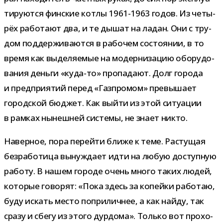
ти­ру­ются фин­ские котлы 1961-1963 годов. Из четы­
рёх рабо­тают два, и те дышат на ладан. Они с тру­
дом под­дер­жи­ва­ются в рабо­чем состо­я­нии, в то
время как выде­ля­е­мые на модер­ни­за­цию обо­ру­до­
ва­ния деньги «куда-​то» про­па­дают. Долг города
и пред­при­я­тий перед «Газпромом» пре­вы­шает
город­ской бюд­жет. Как выйти из этой ситу­а­ции
в рам­ках нынеш­ней системы, не знает никто.
Наверное, пора перейти ближе к теме. Растущая
без­ра­бо­тица вынуж­дает идти на любую доступ­ную
работу. В нашем городе очень много таких людей,
кото­рые гово­рят: «Пока здесь за копейки рабо­таю,
буду искать место попри­лич­нее, а как найду, так
сразу и сбегу из этого дур­дома». Только вот про­хо­