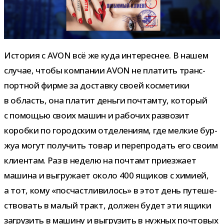
История с AVON всё же куда инте­рес­нее. В нашем
слу­чае, чтобы ком­па­нии AVON не пла­тить транс­
порт­ной фирме за доставку своей кос­ме­тики
в область, она пла­тит деньги поч­тамту, кото­рый
с помо­щью своих машин и рабо­чих раз­во­зит
коробки по город­ским отде­ле­ниям, где мел­кие бур­
жуа могут полу­чить товар и пере­про­дать его своим
кли­ен­там. Раз в неделю на поч­тамт при­ез­жает
машина и выгру­жает около 400 ящи­ков с химией,
а тот, кому «посчаст­ли­ви­лось» в этот день путе­ше­
ство­вать в малый тракт, дол­жен будет эти ящики
загру­зить в машину и выгру­зить в нуж­ных поч­то­вых