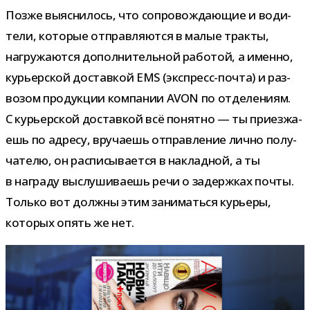
Позже выяс­ни­лось, что сопро­вож­да­ю­щие и води­
тели, кото­рые отправ­ля­ются в малые тракты,
нагру­жа­ются допол­ни­тель­ной рабо­той, а именно,
курьер­ской достав­кой EMS (экспресс-​почта) и раз­
во­зом про­дук­ции ком­па­нии AVON по отде­ле­ниям.
С курьер­ской достав­кой всё понятно — ты при­ез­жа­
ешь по адресу, вру­ча­ешь отправ­ле­ние лично полу­
ча­телю, он рас­пи­сы­ва­ется в наклад­ной, а ты
в награду выслу­ши­ва­ешь речи о задерж­ках почты.
Только вот должны этим зани­маться курьеры,
кото­рых опять же нет.