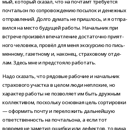
мый, кото­рый ска­зал, что на поч­тамт тре­бу­ется
поч­та­льон по сопро­вож­де­нию посы­лок и денеж­ных
отправ­ле­ний. Долго думать не при­шлось, и я отпра­
вился на место буду­щей работы. Начальник при
встрече про­из­вёл впе­чат­ле­ние доста­точно при­ят­
ного чело­века, про­вёл для меня экс­кур­сию по пись­
мен­ному, газет­ному и, нако­нец, стра­хо­вому отде­
лам. Здесь мне и пред­сто­яло работать.
Надо ска­зать, что рядо­вые рабо­чие и началь­ник
стра­хо­вого участка в целом люди непло­хие, но
харак­тер работы не поз­во­ляет им быть друж­ным
кол­лек­ти­вом, поскольку основ­ная цель сор­ти­ровки
— офор­мить почту и пере­ло­жить даль­ней­шую
ответ­ствен­ность на поч­та­льона, а если тот
вовремя не заме­тил ошибки или дефек­тов, то вина