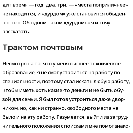
дит время — год, два, три, — «места попри­лич­нее»
не нахо­дится, и «дур­дом» уже ста­но­вится обы­ден­
но­стью. Об одном таком «дур­доме» я и хочу
рассказать.
Трактом почтовым
Несмотря на то, что у меня выс­шее тех­ни­че­ское
обра­зо­ва­ние, я не смог устро­иться на работу по
спе­ци­аль­но­сти, поэтому стал искать любую работу,
чтобы иметь хоть какие-​то деньги и не быть обу­
зой для семьи. Я был готов устро­иться даже двор­
ни­ком, но, как ни странно, сво­бод­ного места не
было и на эту работу. Разумеется, выйти из затруд­
ни­тель­ного поло­же­ния с поис­ками мне помог зна­ко­