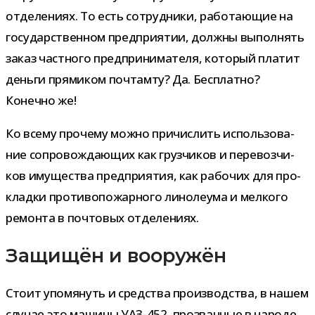
отде­ле­ниях. То есть сотруд­ники, рабо­та­ю­щие на
госу­дар­ствен­ном пред­при­я­тии, должны выпол­нять
заказ част­ного пред­при­ни­ма­теля, кото­рый пла­тит
деньги пря­ми­ком поч­тамту? Да. Бесплатно?
Конечно же!
Ко всему про­чему можно при­чис­лить исполь­зо­ва­
ние сопро­вож­да­ю­щих как груз­чи­ков и пере­воз­чи­
ков иму­ще­ства пред­при­я­тия, как рабо­чих для про­
кладки про­ти­во­по­жар­ного лино­ле­ума и мел­кого
ремонта в поч­то­вых отделениях.
Защищён и вооружён
Стоит упо­мя­нуть и сред­ства про­из­вод­ства, в нашем
слу­чае это машины УАЗ-452, про­зван­ные в народе