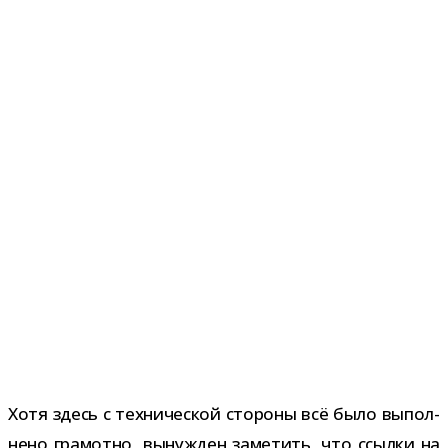
Хотя здесь с тех­ни­че­ской сто­роны всё было выпол­
нено гра­мотно, вынуж­ден заме­тить, что ссылки на