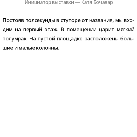
Инициатор выставки — Катя Бочавар
Постояв пол­се­кунды в сту­поре от назва­ния, мы вхо­
дим на пер­вый этаж. В поме­ще­нии царит мяг­кий
полу­мрак. На пустой пло­щадке рас­по­ло­жены боль­
шие и малые колонны.