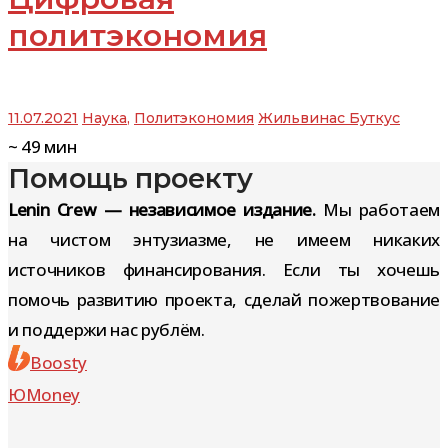
политэкономия
11.07.2021
Наука
,
Политэкономия
Жильвинас Буткус
~
49
мин
Помощь проекту
Lenin Crew — независимое издание.
Мы работаем
на чистом энтузиазме, не имеем никаких
источников финансирования. Если ты хочешь
помочь развитию проекта, сделай пожертвование
и поддержи нас рублём.
Boosty
ЮMoney