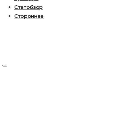
Статобзор
Стороннее
Метка:
Макс
Эльбаум