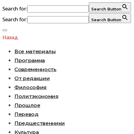
Search for:
Search Button
Search for:
Search Button
Перейти
к
Назад
содержимому
Все материалы
Программа
Современность
От редакции
Философия
Политэкономия
Прошлое
Перевод
Предшественники
Культура