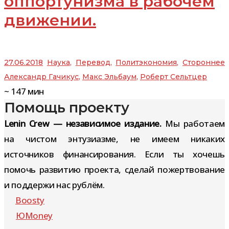
оппортунизма в рабочем
движении.
27.06.2018
Наука
,
Перевод
,
Политэкономия
,
Стороннее
Александр Гачикус
,
Макс Эльбаум
,
Роберт Сельтцер
~
147
мин
Помощь проекту
Lenin Crew — независимое издание.
Мы работаем
на чистом энтузиазме, не имеем никаких
источников финансирования. Если ты хочешь
помочь развитию проекта, сделай пожертвование
и поддержи нас рублём.
Boosty
ЮMoney