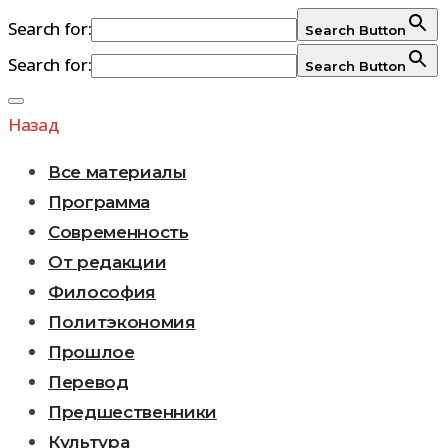
Search for:
Search Button
Search for:
Search Button
Перейти
к
Назад
содержимому
Все материалы
Программа
Современность
От редакции
Философия
Политэкономия
Прошлое
Перевод
Предшественники
Культура