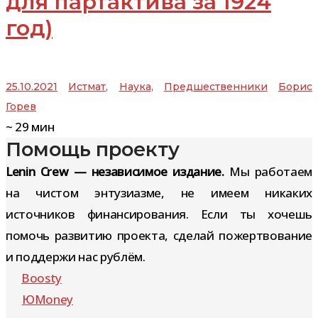
для партактива за 1924
год)
25.10.2021
Истмат
,
Наука
,
Предшественники
Борис
Горев
~
29
мин
Помощь проекту
Lenin Crew — независимое издание.
Мы работаем
на чистом энтузиазме, не имеем никаких
источников финансирования. Если ты хочешь
помочь развитию проекта, сделай пожертвование
и поддержи нас рублём.
Boosty
ЮMoney