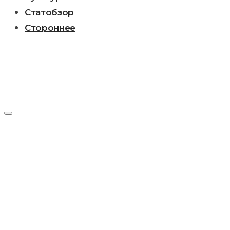
Статобзор
Стороннее
Метка:
Борис
Горев