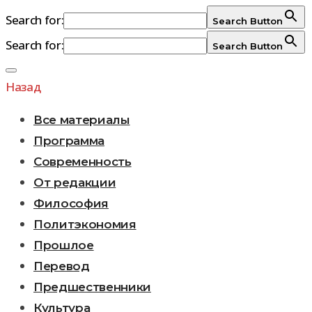
Search for:
Search Button
Search for:
Search Button
Перейти
к
Назад
содержимому
Все материалы
Программа
Современность
От редакции
Философия
Политэкономия
Прошлое
Перевод
Предшественники
Культура