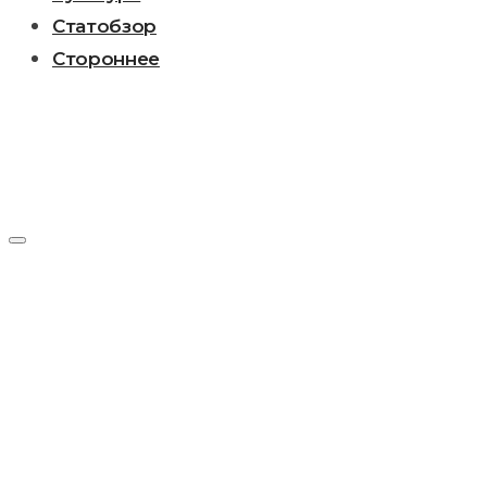
Статобзор
Стороннее
Метка:
Денис
Ишимбаев