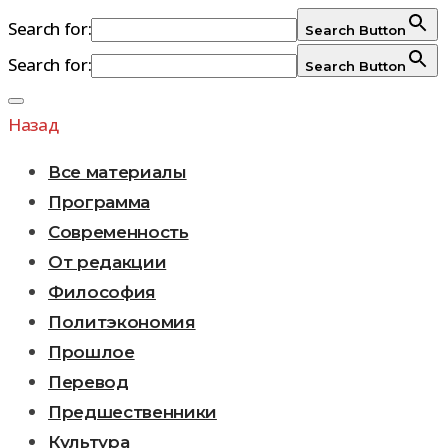
Search for:
Search Button
Search for:
Search Button
Перейти
к
Назад
содержимому
Все материалы
Программа
Современность
От редакции
Философия
Политэкономия
Прошлое
Перевод
Предшественники
Культура