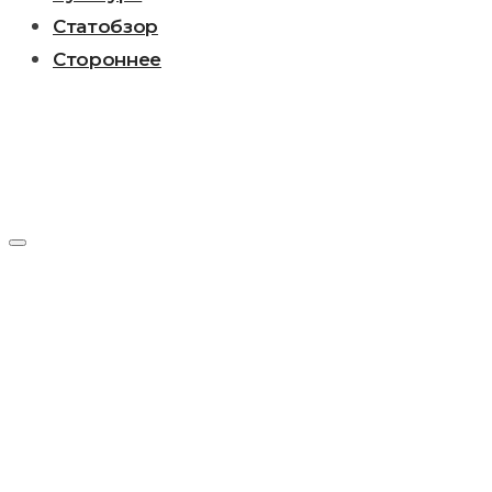
Статобзор
Стороннее
Метка:
Ульрика
Иванова