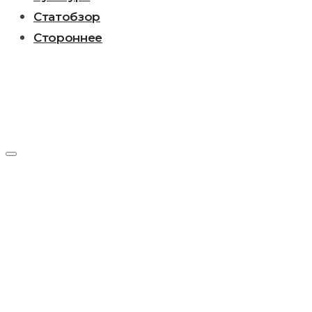
Статобзор
Стороннее
Метка:
Николай
Лесков