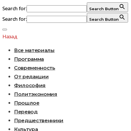
Search for:
Search Button
Search for:
Search Button
Перейти
к
Назад
содержимому
Все материалы
Программа
Современность
От редакции
Философия
Политэкономия
Прошлое
Перевод
Предшественники
Культура