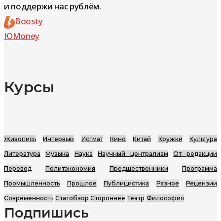
и поддержи нас рублём.
Boosty
ЮMoney
Курсы
Живопись
Интервью
Истмат
Кино
Китай
Кружки
Культура
Литература
Музыка
Наука
Научный централизм
От редакции
Перевод
Политэкономия
Предшественники
Программа
Промышленность
Прошлое
Публицистика
Разное
Рецензии
Современность
Статобзор
Стороннее
Театр
Философия
Подпишись