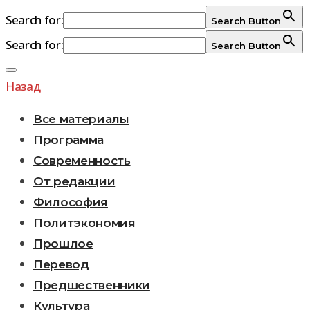
Search for:
Search Button
Search for:
Search Button
Перейти
к
Назад
содержимому
Все материалы
Программа
Современность
От редакции
Философия
Политэкономия
Прошлое
Перевод
Предшественники
Культура