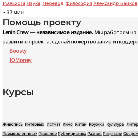
14.06.2018
Наука
,
Перевод
,
Философия
Александр Байков
~
37
мин
Помощь проекту
Lenin Crew — независимое издание.
Мы работаем на 
развитию проекта, сделай пожертвование и поддерж
Boosty
ЮMoney
Курсы
Живопись
Интервью
Истмат
Кино
Китай
Кружки
Культура
Литер
Промышленность
Прошлое
Публицистика
Разное
Рецензии
Соврем