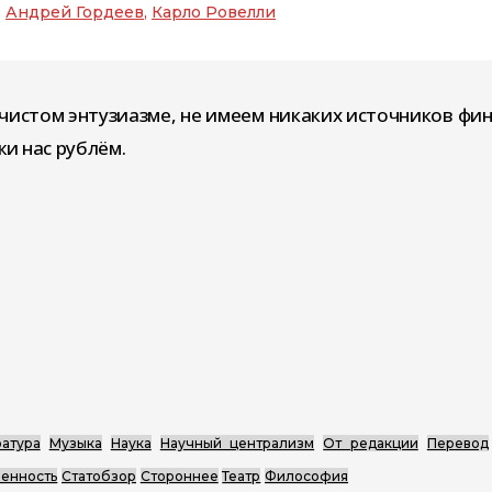
,
Андрей Гордеев
,
Карло Ровелли
чистом энтузиазме, не имеем никаких источников фи
и нас рублём.
атура
Музыка
Наука
Научный централизм
От редакции
Перевод
енность
Статобзор
Стороннее
Театр
Философия