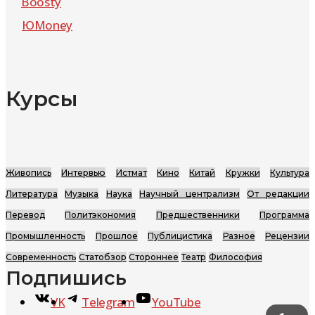
Boosty
ЮMoney
Курсы
Живопись
Интервью
Истмат
Кино
Китай
Кружки
Культура
Литература
Музыка
Наука
Научный централизм
От редакции
Перевод
Политэкономия
Предшественники
Программа
Промышленность
Прошлое
Публицистика
Разное
Рецензии
Современность
Статобзор
Стороннее
Театр
Философия
Подпишись
VK
Telegram
YouTube