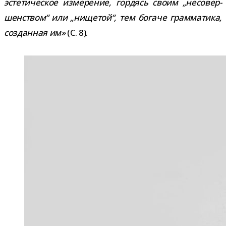
эсте­ти­че­ское изме­ре­ние, гор­дясь своим „несо­вер­
шен­ством“ или „нище­той“, тем богаче грам­ма­тика,
создан­ная им»
(С. 8).