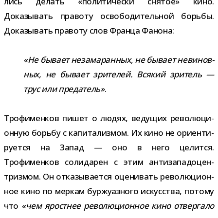
лись делать «поли­ти­че­ски сня­тое» кино.
Доказывать правоту осво­бо­ди­тель­ной борьбы.
Доказывать правоту слов Франца Фанона:
«Не бывает неза­ма­ран­ных, не бывает неви­нов­
ных, не бывает зри­те­лей. Всякий зри­тель —
трус или пре­да­тель»
.
Трофименков пишет о людях, веду­щих рево­лю­ци­
он­ную борьбу с капи­та­лиз­мом. Их кино не ори­ен­ти­
ру­ется на Запад — оно в него целится.
Трофименков соли­да­рен с этим анти­за­па­до­цен­
триз­мом. Он отка­зы­ва­ется оце­ни­вать рево­лю­ци­он­
ное кино по мер­кам бур­жу­аз­ного искус­ства, потому
что
«чем ярост­нее рево­лю­ци­он­ное кино отвер­гало