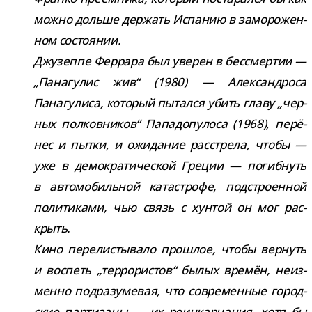
можно дольше дер­жать Испанию в замо­ро­жен­
ном состо­я­нии.
Джузеппе Феррара был уве­рен в бес­смер­тии —
„Панагулис жив“ (1980) — Александроса
Панагулиса, кото­рый пытался убить главу „чер­
ных пол­ков­ни­ков“ Пападопулоса (1968), перё­
нес и пытки, и ожи­да­ние рас­стрела, чтобы —
уже в демо­кра­ти­че­ской Греции — погиб­нуть
в авто­мо­биль­ной ката­строфе, под­стро­ен­ной
поли­ти­ками, чью связь с хун­той он мог рас­
крыть.
Кино пере­ли­сты­вало про­шлое, чтобы вер­нуть
и вос­петь „тер­ро­ри­стов“ былых вре­мён, неиз­
менно под­ра­зу­ме­вая, что совре­мен­ные город­
ские пар­ти­заны — их реин­кар­на­ция, хотя бы