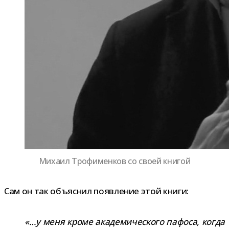
Михаил Трофименков со своей книгой
Сам он так объ­яс­нил появ­ле­ние этой книги:
«…у меня кроме ака­де­ми­че­ского пафоса, когда