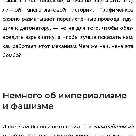
ры­вают повест­во­ва­ние, чтобы не раз­ры­вать под­
лин­ной мно­го­пла­но­вой исто­рии. Трофименков
словно раз­ма­ты­вает пере­пле­тён­ные про­вода, иду­
щие к дето­на­тору, — но не для того, чтобы обез­
вре­дить взрыв­чатку, а чтобы лучше пока­зать нам,
как рабо­тает этот меха­низм. Чем же начи­нена эта
бомба?
Немного об империализме
и фашизме
Даже если Ленин и не гово­рил, что
«важ­ней­шим из
искусств для нас явля­ется кино»
, эта мысль всё