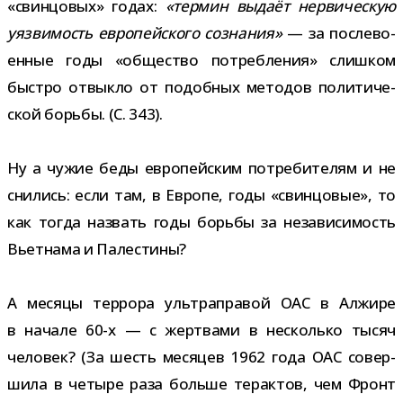
«свин­цо­вых» годах:
«тер­мин выдаёт нер­ви­че­скую
уяз­ви­мость евро­пей­ского созна­ния»
— за после­во­
ен­ные годы «обще­ство потреб­ле­ния» слиш­ком
быстро отвыкло от подоб­ных мето­дов поли­ти­че­
ской борьбы. (С. 343).
Ну а чужие беды евро­пей­ским потре­би­те­лям и не
сни­лись: если там, в Европе, годы «свин­цо­вые», то
как тогда назвать годы борьбы за неза­ви­си­мость
Вьетнама и Палестины?
А месяцы тер­рора уль­тра­пра­вой ОАС в Алжире
в начале 60-​х — с жерт­вами в несколько тысяч
чело­век? (За шесть меся­цев 1962 года ОАС совер­
шила в четыре раза больше тер­ак­тов, чем Фронт