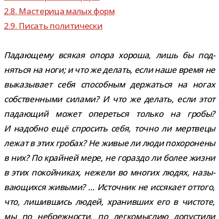
2.8.
Мастерица малых форм
2.9.
Писать поли­ти­че­ски
Падающему вся­кая опора хороша, лишь бы под­
няться на ноги; и что же делать, если наше время не
выка­зы­вает себя спо­соб­ным дер­жаться на ногах
соб­ствен­ными силами? И что же делать, если этот
пада­ю­щий может опе­реться только на гробы?
И надобно ещё спро­сить себя, точно ли мерт­вецы
лежат в этих гро­бах? Не живые ли люди похо­ро­нены
в них? По край­ней мере, не гораздо ли более жизни
в этих покой­ни­ках, нежели во мно­гих людях, назы­
ва­ю­щихся живыми? … Источник не исся­кает оттого,
что, лишив­шись людей, хра­нив­ших его в чистоте,
мы по небреж­но­сти, по лег­ко­мыс­лию допу­стили