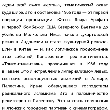
герои этой книги мертвы»
, тема­ти­че­ский охват
куда шире. Это и обста­новка 1965 года — от пер­вой
опе­ра­ции орга­ни­за­ции «Фатх» Ясира Арафата
и пер­вой бом­бёжки США Северного Вьетнама до
убий­ства Малкольма Икса, начала сухар­тов­ской
резни в Индонезии и старт «куль­тур­ной рево­лю­
ции» в Китае — и, как логи­че­ское про­дол­же­ние
этих собы­тий, Конференция трёх кон­ти­нен­тов,
«Триконтиненталь», про­хо­див­шая в 1966 году
в Гаване. Это и истреб­ле­ние импе­ри­а­лиз­мом левых,
свет­ских рево­лю­ци­он­ных дви­же­ний в Алжире,
Палестине, Иране, обер­нув­ше­еся гос­под­ством
ради­каль­ного исла­мизма. Это и палом­ни­че­ство
режис­сё­ров в Палестину. Это и связь гер­ман­ских
и япон­ских город­ских пар­ти­зан с кине­ма­то­гра­фом.