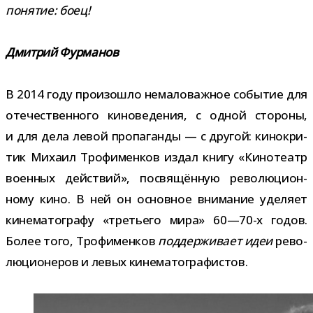
поня­тие: боец!
Дмитрий Фурманов
В 2014 году про­изо­шло нема­ло­важ­ное собы­тие для
оте­че­ствен­ного кино­ве­де­ния, с одной сто­роны,
и для дела левой про­па­ганды — с дру­гой: кино­кри­
тик Михаил Трофименков издал книгу «Кинотеатр
воен­ных дей­ствий», посвя­щён­ную рево­лю­ци­он­
ному кино. В ней он основ­ное вни­ма­ние уде­ляет
кине­ма­то­графу «тре­тьего мира» 60—70-х годов.
Более того, Трофименков
под­дер­жи­вает идеи
рево­
лю­ци­о­не­ров и левых кинематографистов.