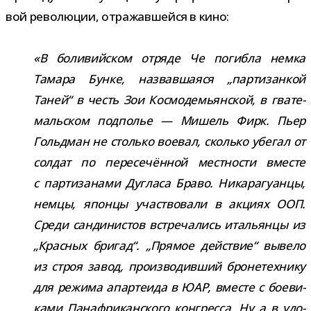
вой рево­лю­ции, отра­жав­шейся в кино:
«В боли­вий­ском отряде Че погибла немка
Тамара Бунке, назвав­ша­яся „пар­ти­зан­кой
Таней“ в честь Зои Космодемьянской, в гва­те­
маль­ском под­по­лье — Мишель Фирк. Пьер
Гольдман не столько вое­вал, сколько убе­гал от
сол­дат по пере­се­чён­ной мест­но­сти вме­сте
с пар­ти­за­нами Дугласа Браво. Никарагуанцы,
немцы, японцы участ­во­вали в акциях ООП.
Среди сан­ди­ни­стов встре­ча­лись ита­льянцы из
„Красных бри­гад“. „Прямое дей­ствие“ вывело
из строя завод, про­из­во­див­ший бро­не­тех­нику
для режима апар­те­ида в ЮАР, вме­сте с бое­ви­
ками Панафриканского кон­гресса. Ну а в удо­