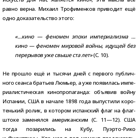
равно верна. Михаил Трофименков при­во­дит ещё
одно дока­за­тель­ство этого:
«…кино — фено­мен эпохи импе­ри­а­лизма …
кино — фено­мен миро­вой войны, иду­щей без
пере­ры­вов уже свыше ста лет»
(С. 10).
Не про­шло ещё и тысячи дней с пер­вого пуб­лич­
ного сеанса бра­тьев Люмьер, а уже появи­лась импе­
ри­а­ли­сти­че­ская кино­про­па­ганда: объ­явив войну
Испании, США в начале 1898 года выпу­стили коро­
тень­кий ролик, в кото­ром испан­ский флаг на флаг­
штоке заме­нялся аме­ри­кан­ским (С. 11—12). США
тогда поза­ри­лись на Кубу, Пуэрто-​Рико