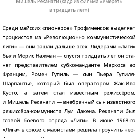
Мишель Реканати (кадр из фильма «Умереть
в трид­цать лет»)
Среди май­ских «пио­не­ров» Трофименков выде­ляет
троц­ки­стов из «Революционно ком­му­ни­сти­че­ской
лиги» — они зашли дальше всех. Лидерами «Лиги»
были Морис Нажман — спу­стя трид­цать лет он ста­
нет пред­ста­ви­те­лем суб­ко­ман­данте Маркоса во
Франции, Ромен Гупиль — сын Пьера Гупиля-​
Шарпантье, кото­рый был опе­ра­то­ром Жак-​Ива
Кусто, а затем стал извест­ным режис­сё­ром,
и Мишель Реканати — вне­брач­ный сын извест­ного
режиссёра-​коммуниста Луи Дакена. Реканати был
гла­вой бое­вого отряда «Лиги». В июне 1968-​го
«Лига» в союзе с мао­и­стами решила про­учить нео­