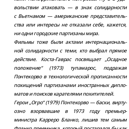
воль­ствии ата­ко­вать — в знак соли­дар­но­сти
с Вьетнамом — аме­ри­кан­ские пред­ста­ви­тель­
ства или инте­ресы не отка­зали себе, кажется,
ни одни город­ские пар­ти­заны мира.
Фильмы тоже были актами интер­на­ци­о­наль­
ной соли­дар­но­сти с теми, кто выбрал пря­мое
дей­ствие. Коста-​Гаврас посвя­щает „Осадное
поло­же­ние“ (1973) тупа­ма­рос, под­ра­жая
Понтекорво в тех­но­ло­ги­че­ской про­пи­сан­но­сти
похи­ще­ний пар­ти­за­нами ино­стран­ных дипло­
ма­тов и поис­ков кара­те­лями похи­ти­те­лей.
Герои „Огро“ (1979) Понтекорво — баски, вир­ту­
озно взо­рвав­шие в 1973 году премьер-​
министра Карреро Бланко, лишив тем самым
Франко пре­ем­ника, кото­рый поста­рался бы как