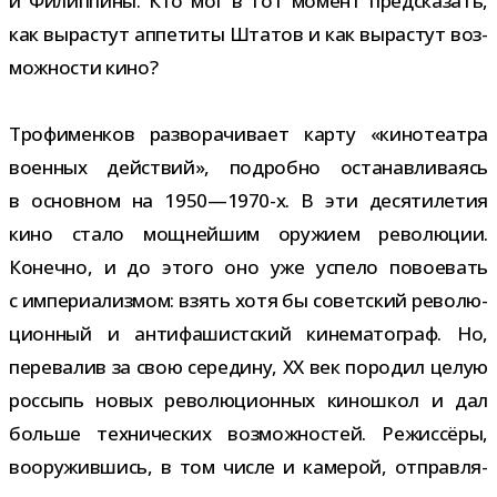
и Филиппины. Кто мог в тот момент пред­ска­зать,
как вырас­тут аппе­титы Штатов и как вырас­тут воз­
мож­но­сти кино?
Трофименков раз­во­ра­чи­вает карту «кино­те­атра
воен­ных дей­ствий», подробно оста­нав­ли­ва­ясь
в основ­ном на 1950—1970-х. В эти деся­ти­ле­тия
кино стало мощ­ней­шим ору­жием рево­лю­ции.
Конечно, и до этого оно уже успело пово­е­вать
с импе­ри­а­лиз­мом: взять хотя бы совет­ский рево­лю­
ци­он­ный и анти­фа­шист­ский кине­ма­то­граф. Но,
пере­ва­лив за свою сере­дину, ХХ век поро­дил целую
рос­сыпь новых рево­лю­ци­он­ных кино­школ и дал
больше тех­ни­че­ских воз­мож­но­стей. Режиссёры,
воору­жив­шись, в том числе и каме­рой, отправ­ля­