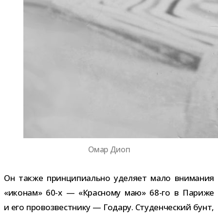
Омар Диоп
Он также прин­ци­пи­ально уде­ляет мало вни­ма­ния
«ико­нам» 60-​х — «Красному маю» 68-​го в Париже
и его про­воз­вест­нику — Годару. Студенческий бунт,