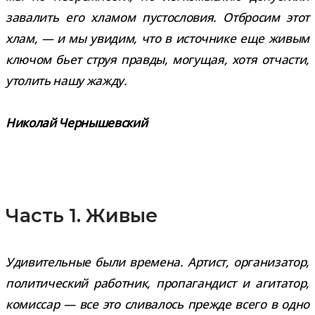
зава­лить его хла­мом пусто­сло­вия. Отбросим этот
хлам, — и мы уви­дим, что в источ­нике еще живым
клю­чом бьет струя правды, могу­щая, хотя отча­сти,
уто­лить нашу жажду.
Николай Чернышевский
Часть 1. Живые
Удивительные были вре­мена. Артист, орга­ни­за­тор,
поли­ти­че­ский работ­ник, про­па­ган­дист и аги­та­тор,
комис­сар — все это сли­ва­лось прежде всего в одно