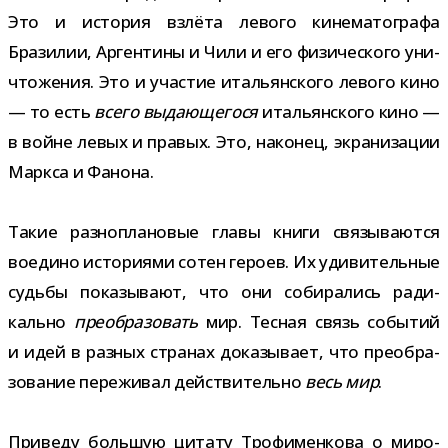
Это и исто­рия взлёта левого кине­ма­то­графа
Бразилии, Аргентины и Чили и его физи­че­ского уни­
что­же­ния. Это и уча­стие ита­льян­ского левого кино
— то есть
всего выда­ю­ще­гося
ита­льян­ского кино —
в войне левых и пра­вых. Это, нако­нец, экра­ни­за­ции
Маркса и Фанона.
Такие раз­но­пла­но­вые главы книги свя­зы­ва­ются
воедино исто­ри­ями сотен героев. Их уди­ви­тель­ные
судьбы пока­зы­вают, что они соби­ра­лись ради­
кально
пре­об­ра­зо­вать
мир. Тесная связь собы­тий
и идей в раз­ных стра­нах дока­зы­вает, что пре­об­ра­
зо­ва­ние пере­жи­вал дей­стви­тельно
весь мир
.
Приведу боль­шую цитату Трофименкова о миро­