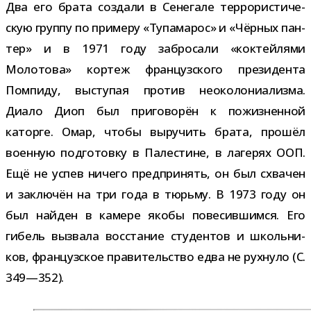
Два его брата создали в Сенегале тер­ро­ри­сти­че­
скую группу по при­меру «Тупамарос» и «Чёрных пан­
тер» и в 1971 году забро­сали «кок­тей­лями
Молотова» кор­теж фран­цуз­ского пре­зи­дента
Помпиду, высту­пая про­тив нео­ко­ло­ни­а­лизма.
Диало Диоп был при­го­во­рён к пожиз­нен­ной
каторге. Омар, чтобы выру­чить брата, про­шёл
воен­ную под­го­товку в Палестине, в лаге­рях ООП.
Ещё не успев ничего пред­при­нять, он был схва­чен
и заклю­чён на три года в тюрьму. В 1973 году он
был най­ден в камере якобы пове­сив­шимся. Его
гибель вызвала вос­ста­ние сту­ден­тов и школь­ни­
ков, фран­цуз­ское пра­ви­тель­ство едва не рух­нуло (С.
349—352).