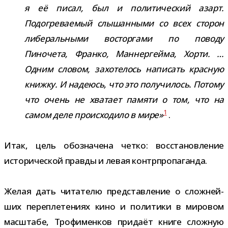
я её писал, был и поли­ти­че­ский азарт.
Подогреваемый слы­шан­ными со всех сто­рон
либе­раль­ными вос­тор­гами по поводу
Пиночета, Франко, Маннергейма, Хорти. …
Одним сло­вом, захо­те­лось напи­сать крас­ную
книжку. И наде­юсь, что это полу­чи­лось. Потому
что очень не хва­тает памяти о том, что на
1
самом деле про­ис­хо­дило в мире»
.
Итак, цель обо­зна­чена четко: вос­ста­нов­ле­ние
исто­ри­че­ской правды и левая контрпропаганда.
Желая дать чита­телю пред­став­ле­ние о слож­ней­
ших пере­пле­те­ниях кино и поли­тики в миро­вом
мас­штабе, Трофименков при­даёт книге слож­ную