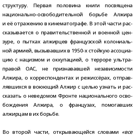
струк­туру. Первая поло­вина книги посвя­щена
национально-​освободительной борьбе Алжира
и её отра­же­нию в кине­ма­то­графе. В этой части рас­
ска­зы­ва­ется о пра­ви­тель­ствен­ной и воен­ной цен­
зуре, о пыт­ках алжир­цев фран­цуз­ской коло­ни­аль­
ной армией, вызы­вав­ших в 1950-​х стой­кую ассо­ци­а­
цию с нациз­мом и окку­па­цией, о тер­роре уль­тра­
пра­вой ОАС, не при­зна­вав­шей неза­ви­си­мо­сти
Алжира, о кор­ре­спон­ден­тах и режис­сё­рах, отправ­
ляв­шихся в вою­ю­щий Алжир с целью узнать и рас­
ска­зать о неве­до­мом Фронте наци­о­наль­ного осво­
бож­де­ния Алжира, о фран­цу­зах, помо­гав­ших
алжир­цам в их борьбе.
Во вто­рой части, откры­ва­ю­щейся сло­вами
«все