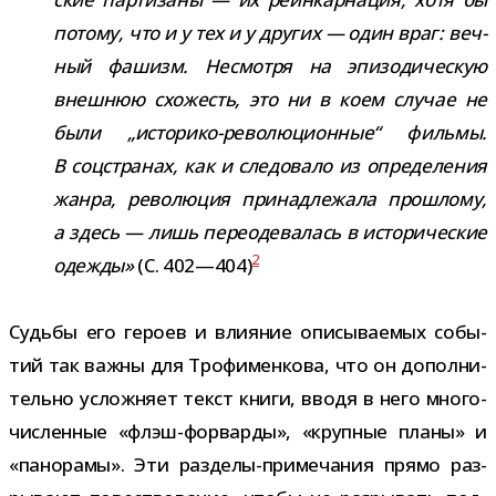
потому, что и у тех и у дру­гих — один враг: веч­
ный фашизм. Несмотря на эпи­зо­ди­че­скую
внеш­нюю схо­жесть, это ни в коем слу­чае не
были „историко-​революционные“ фильмы.
В соц­стра­нах, как и сле­до­вало из опре­де­ле­ния
жанра, рево­лю­ция при­над­ле­жала про­шлому,
а здесь — лишь пере­оде­ва­лась в исто­ри­че­ские
2
одежды»
(С. 402—404)
Судьбы его героев и вли­я­ние опи­сы­ва­е­мых собы­
тий так важны для Трофименкова, что он допол­ни­
тельно услож­няет текст книги, вводя в него мно­го­
чис­лен­ные «флэш-​форварды», «круп­ные планы» и
«пано­рамы». Эти разделы-​примечания прямо раз­