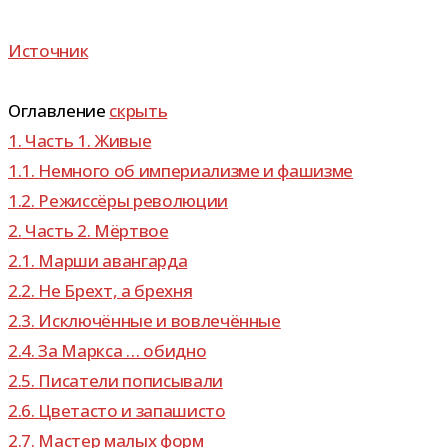
Источник
Оглавление
скрыть
1.
Часть 1. Живые
1.1.
Немного об импе­ри­а­лизме и фашизме
1.2.
Режиссёры рево­лю­ции
2.
Часть 2. Мёртвое
2.1.
Марши аван­гарда
2.2.
Не Брехт, а брехня
2.3.
Исключённые и вовлечённые
2.4.
За Маркса … обидно
2.5.
Писатели попи­сы­вали
2.6.
Цветасто и запашисто
2.7.
Мастер малых форм