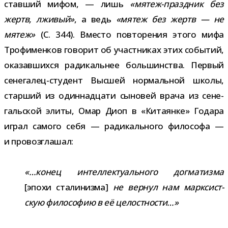
став­ший мифом, — лишь
«мятеж-​праздник без
жертв, лжи­вый»
, а ведь
«мятеж без жертв — не
мятеж»
(С. 344). Вместо повто­ре­ния этого мифа
Трофименков гово­рит об участ­ни­ках этих собы­тий,
ока­зав­шихся ради­каль­нее боль­шин­ства. Первый
сенегалец-​студент Высшей нор­маль­ной школы,
стар­ший из один­на­дцати сыно­вей врача из сене­
галь­ской элиты, Омар Диоп в «Китаянке» Годара
играл самого себя — ради­каль­ного фило­софа —
и провозглашал:
«…конец интел­лек­ту­аль­ного дог­ма­тизма
[эпохи ста­ли­низма]
не вер­нул нам марк­сист­
скую фило­со­фию в её целостности…»