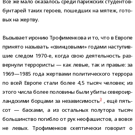
Всё же мало ока­за­лось среди париж­ских студентов-​
бунтарей таких героев, пошед­ших на мятеж, гото­
вых на жертву.
Вызывает иро­нию Трофименкова и то, что в Европе
при­нято назы­вать «свин­цо­выми» годами насту­пив­
шие сле­дом 1970-​е, когда свою дея­тель­ность раз­
вер­нули тер­ро­ри­сты — как левые, так и пра­вые: за
1969—1985 года жерт­вами поли­ти­че­ского тер­рора
по всей Европе стали более 4,5 тысяч чело­век; из
этого числа более поло­вины были убиты севе­ро­ир­
3
ланд­скими бор­цами за неза­ви­си­мость
, ещё пять­
сот — бас­ками, а из осталь­ных полу­тора тысяч
боль­шин­ство погибло от рук нео­фа­ши­стов, а вовсе
не левых. Трофименков скеп­ти­че­ски гово­рит о