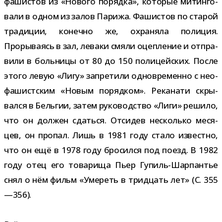
фа­ши­стов из «Нового порядка», кото­рые митин­го­
вали в одном из залов Парижа. Фашистов по ста­рой
тра­ди­ции, конечно же, охра­няла поли­ция.
Прорываясь в зал, леваки смяли оцеп­ле­ние и отпра­
вили в боль­ницы от 80 до 150 поли­цей­ских. После
этого левую «Лигу» запре­тили одно­вре­менно с нео­
фа­шист­ским «Новым поряд­ком». Реканати скры­
вался в Бельгии, затем руко­вод­ство «Лиги» решило,
что он дол­жен сдаться. Отсидев несколько меся­
цев, он про­пал. Лишь в 1981 году стало известно,
что он ещё в 1978 году бро­сился под поезд. В 1982
году отец его това­рища Пьер Гупиль-​Шарпантье
снял о нём фильм «Умереть в трид­цать лет» (С. 355
—356).