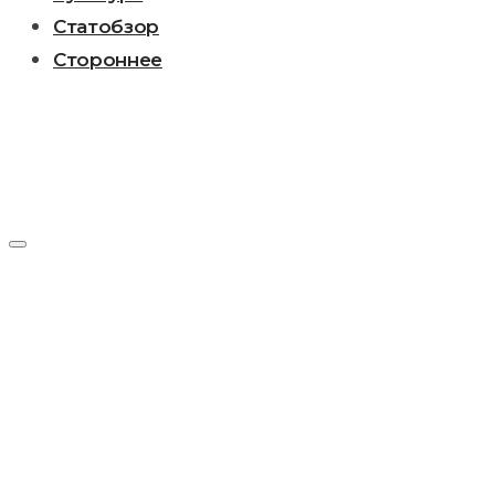
Статобзор
Стороннее
Метка:
Богдан
Зернистов