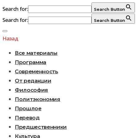
Search for:
Search Button
Search for:
Search Button
Перейти
к
Назад
содержимому
Все материалы
Программа
Современность
От редакции
Философия
Политэкономия
Прошлое
Перевод
Предшественники
Культура