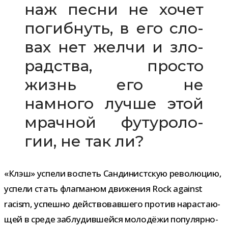
наж песни не хочет
погиб­нуть, в его сло­
вах нет желчи и зло­
рад­ства, про­сто
жизнь его не
намного лучше этой
мрач­ной футу­ро­ло­
гии, не так ли?
«Клэш» успели вос­петь Сандинистскую рево­лю­цию,
успели стать флаг­ма­ном дви­же­ния Rock against
racism, успешно дей­ство­вав­шего про­тив нарас­та­ю­
щей в среде заблу­див­шейся моло­дёжи попу­ляр­но­