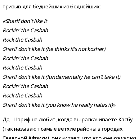
при­зыв для бед­ней­ших из беднейших:
«Sharif don't like it
Rockin' the Casbah
Rock the Casbah
Sharif don't like it (he thinks it's not kosher)
Rockin' the Casbah
Rock the Casbah
Sharif don't like it (fundamentally he can't take it)
Rockin' the Casbah
Rock the Casbah
Sharif don't like it (you know he really hates it)»
Да, Шариф не любит, когда вы рас­ка­чи­ва­ете Касбу
(так назы­вают самые вет­хие рай­оны в горо­дах
Северной Африки), он счи­тает, что это
«не кошерно