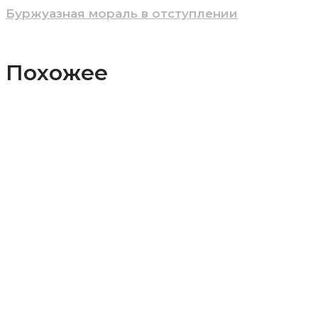
по
Буржуазная мораль в отступлении
записям
Похожее