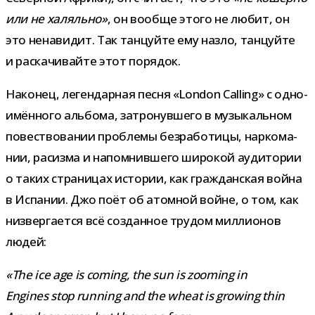
или не халяльно»
, он вообще этого не любит, он
это нена­ви­дит. Так тан­цуйте ему назло, тан­цуйте
и рас­ка­чи­вайте этот порядок.
Наконец, леген­дар­ная песня «London Calling» с одно­
имён­ного аль­бома, затро­нув­шего в музы­каль­ном
повест­во­ва­нии про­блемы без­ра­бо­тицы, нар­ко­ма­
нии, расизма и напом­нив­шего широ­кой ауди­то­рии
о таких стра­ни­цах исто­рии, как граж­дан­ская война
в Испании. Джо поёт об атом­ной войне, о том, как
низ­вер­га­ется всё создан­ное тру­дом мил­ли­о­нов
людей:
«The ice age is coming, the sun is zooming in
Engines stop running and the wheat is growing thin