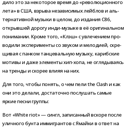
дило это за неко­то­рое время до «рево­лю­ци­он­ного
лета» в США, взрыва неза­ви­си­мых лей­б­лов и аль­
тер­на­тив­ной музыки в целом, до изда­ния C86,
открыв­шей дорогу инди-​музыке в её ори­ги­наль­ном
пони­ма­нии. Кроме того, «Клэш» с увле­че­нием про­
во­дили экс­пе­ри­менты со зву­ком и мело­дией, скре­
щи­вая с пан­ком тан­це­валь­ную музыку, кариб­ские
мотивы и даже эле­менты хип-​хопа, не огля­ды­ва­ясь
на тренды и ско­рее влияя на них.
Для того, чтобы понять, о чем пели the Clash и как
они это делали, доста­точно послу­шать самые
яркие песни группы:
Вот «White riot» — сингл, запи­сан­ный вскоре после
улич­ного бунта имми­гран­тов с Ямайки в ответ на