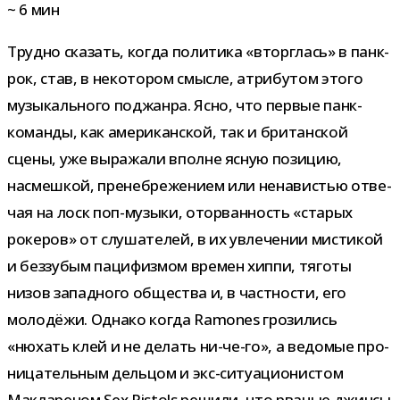
~
6
мин
Трудно ска­зать, когда поли­тика «вторг­лась» в панк-​
рок, став, в неко­то­ром смысле, атри­бу­том этого
музы­каль­ного под­жанра. Ясно, что пер­вые панк-​
команды, как аме­ри­кан­ской, так и бри­тан­ской
сцены, уже выра­жали вполне ясную пози­цию,
насмеш­кой, пре­не­бре­же­нием или нена­ви­стью отве­
чая на лоск поп-​музыки, ото­рван­ность «ста­рых
роке­ров» от слу­ша­те­лей, в их увле­че­нии мисти­кой
и без­зу­бым паци­физ­мом вре­мен хиппи, тяготы
низов запад­ного обще­ства и, в част­но­сти, его
моло­дёжи. Однако когда Ramones гро­зи­лись
«нюхать клей и не делать ни-​че-​го», а ведо­мые про­
ни­ца­тель­ным дель­цом и экс-​ситуационистом
Маклареном Sex Pistols решили, что рва­ные джинсы