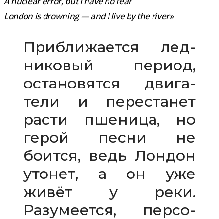
A nuclear error, but I have no fear
London is drowning — and I live by the river»
Приближается лед­
ни­ко­вый период,
оста­но­вятся дви­га­
тели и пере­ста­нет
расти пше­ница, но
герой песни не
боится, ведь Лондон
уто­нет, а он уже
живёт у реки.
Разумеется, пер­со­