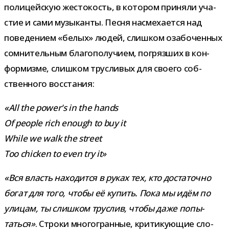
поли­цей­скую жесто­кость, в кото­ром при­няли уча­
стие и сами музы­канты. Песня насме­ха­ется над
пове­де­нием «белых» людей, слиш­ком оза­бо­чен­ных
сомни­тель­ным бла­го­по­лу­чием, погряз­ших в кон­
фор­мизме, слиш­ком трус­ли­вых для сво­его соб­
ствен­ного восстания:
«All the power's in the hands
Of people rich enough to buy it
While we walk the street
Too chicken to even try it»
«Вся власть нахо­дится в руках тех, кто доста­точно
богат для того, чтобы её купить. Пока мы идём по
ули­цам, ты слиш­ком трус­лив, чтобы даже попы­
таться»
. Строки мно­го­гран­ные, кри­ти­ку­ю­щие сло­