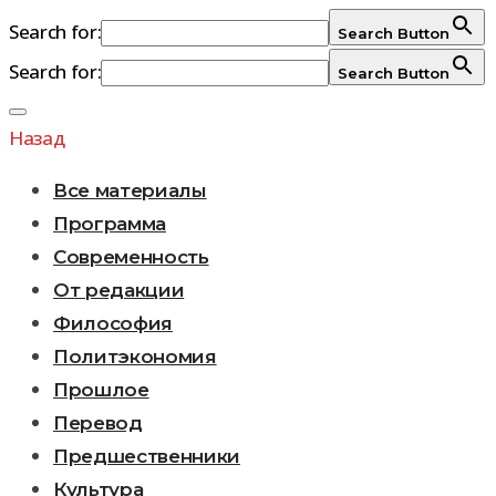
Search for:
Search Button
Search for:
Search Button
Перейти
к
Назад
содержимому
Все материалы
Программа
Современность
От редакции
Философия
Политэкономия
Прошлое
Перевод
Предшественники
Культура