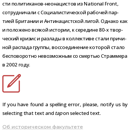
сти политиканов-​неонацистов из National Front,
сотруд­ни­чали с Социалистической рабо­чей пар­
тией Британии и Антинацистской лигой. Однако как
и поло­жено вся­кой исто­рии, к сере­дине 80-​х твор­
че­ский кри­зис и раз­лады в кол­лек­тиве стали при­чи­
ной рас­пада группы, вос­со­еди­не­ние кото­рой стало
бес­по­во­ротно невоз­мож­ным со смер­тью Страммера
в 2002 году.
If you have found a spelling error, please, notify us by
selecting that text and
tap
on selected text.
Навигация
Об историческом факультете