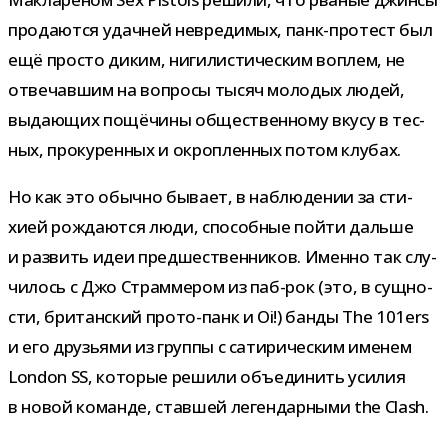
про­да­ются удач­ней невре­ди­мых, панк-​протест был
ещё про­сто диким, ниги­ли­сти­че­ским воп­лем, не
отве­чав­шим на вопросы тысяч моло­дых людей,
выда­ю­щих пощё­чины обще­ствен­ному вкусу в тес­
ных, про­ку­рен­ных и окроп­лен­ных потом клубах.
Но как это обычно бывает, в наблю­де­нии за сти­
хией рож­да­ются люди, спо­соб­ные пойти дальше
и раз­вить идеи пред­ше­ствен­ни­ков. Именно так слу­
чи­лось с Джо Страммером из паб-​рок (это, в сущ­но­
сти, бри­тан­ский прото-​панк и Oi!) банды The 101ers
и его дру­зьями из группы с сати­ри­че­ским име­нем
London SS, кото­рые решили объ­еди­нить уси­лия
в новой команде, став­шей леген­дар­ными the Clash.