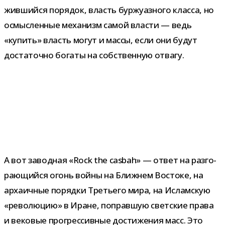
жив­шийся поря­док, власть бур­жу­аз­ного класса, но
осмыс­лен­ные меха­низм самой вла­сти — ведь
«купить» власть могут и массы, если они будут
доста­точно богаты на соб­ствен­ную отвагу.
А вот завод­ная «Rock the casbah» — ответ на раз­го­
ра­ю­щийся огонь войны на Ближнем Востоке, на
арха­ич­ные порядки Третьего мира, на Исламскую
«рево­лю­цию» в Иране, поправ­шую свет­ские права
и веко­вые про­грес­сив­ные дости­же­ния масс. Это