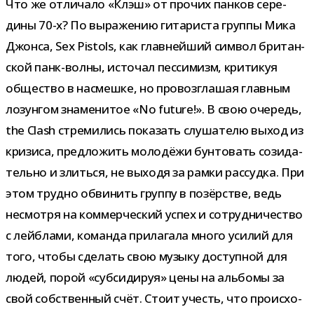
Что же отли­чало «Клэш» от про­чих пан­ков сере­
дины 70-​х? По выра­же­нию гита­ри­ста группы Мика
Джонса, Sex Pistols, как глав­ней­ший сим­вол бри­тан­
ской панк-​волны, исто­чал пес­си­мизм, кри­ти­куя
обще­ство в насмешке, но про­воз­гла­шая глав­ным
лозун­гом зна­ме­ни­тое «No future!». В свою оче­редь,
the Clash стре­ми­лись пока­зать слу­ша­телю выход из
кри­зиса, пред­ло­жить моло­дёжи бун­то­вать сози­да­
тельно и злиться, не выходя за рамки рас­судка. При
этом трудно обви­нить группу в позёр­стве, ведь
несмотря на ком­мер­че­ский успех и сотруд­ни­че­ство
с лей­б­лами, команда при­ла­гала много уси­лий для
того, чтобы сде­лать свою музыку доступ­ной для
людей, порой «суб­си­ди­руя» цены на аль­бомы за
свой соб­ствен­ный счёт. Стоит учесть, что про­ис­хо­