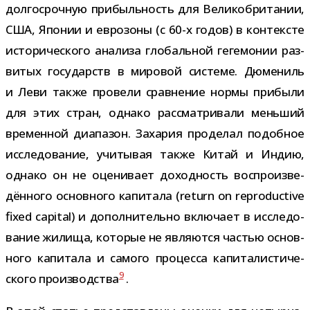
дол­го­сроч­ную при­быль­ность для Великобритании,
США, Японии и евро­зоны (с 60-​х годов) в кон­тек­сте
исто­ри­че­ского ана­лиза гло­баль­ной геге­мо­нии раз­
ви­тых госу­дарств в миро­вой системе. Дюмениль
и Леви также про­вели срав­не­ние нормы при­были
для этих стран, однако рас­смат­ри­вали мень­ший
вре­мен­ной диа­па­зон. Захария про­де­лал подоб­ное
иссле­до­ва­ние, учи­ты­вая также Китай и Индию,
однако он не оце­ни­вает доход­ность вос­про­из­ве­
дён­ного основ­ного капи­тала (return on reproductive
fixed capital) и допол­ни­тельно вклю­чает в иссле­до­
ва­ние жилища, кото­рые не явля­ются частью основ­
ного капи­тала и самого про­цесса капи­та­ли­сти­че­
9
ского про­из­вод­ства
.