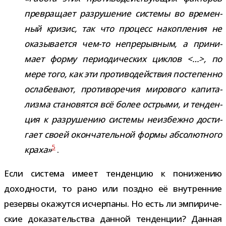
пре­вра­щает раз­ру­ше­ние системы во вре­мен­
ный кри­зис, так что про­цесс накоп­ле­ния не
ока­зы­ва­ется чем-​то непре­рыв­ным, а при­ни­
мает форму пери­о­ди­че­ских цик­лов <…>, по
мере того, как эти про­ти­во­дей­ствия посте­пенно
осла­бе­вают, про­ти­во­ре­чия миро­вого капи­та­
лизма ста­но­вятся всё более ост­рыми, и тен­ден­
ция к раз­ру­ше­нию системы неиз­бежно дости­
гает своей окон­ча­тель­ной формы абсо­лют­ного
5
краха»
.
Если система имеет тен­ден­цию к пони­же­нию
доход­но­сти, то рано или поздно её внут­рен­ние
резервы ока­жутся исчер­паны. Но есть ли эмпи­ри­че­
ские дока­за­тель­ства дан­ной тен­ден­ции? Данная