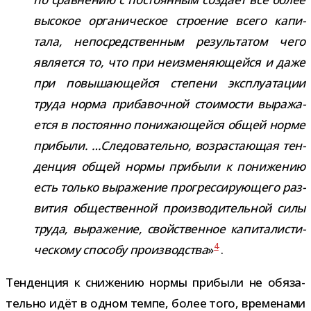
высо­кое орга­ни­че­ское стро­е­ние всего капи­
тала, непо­сред­ствен­ным резуль­та­том чего
явля­ется то, что при неиз­ме­ня­ю­щейся и даже
при повы­ша­ю­щейся сте­пени экс­плу­а­та­ции
труда норма при­ба­воч­ной сто­и­мо­сти выра­жа­
ется в посто­янно пони­жа­ю­щейся общей норме
при­были. …Следовательно, воз­рас­та­ю­щая тен­
ден­ция общей нормы при­были к пони­же­нию
есть только выра­же­ние про­грес­си­ру­ю­щего раз­
ви­тия обще­ствен­ной про­из­во­ди­тель­ной силы
труда,
выра­же­ние, свой­ствен­ное капи­та­ли­сти­
4
че­скому спо­собу про­из­вод­ства
»
.
Тенденция к сни­же­нию нормы при­были не обя­за­
тельно идёт в одном темпе, более того, вре­ме­нами