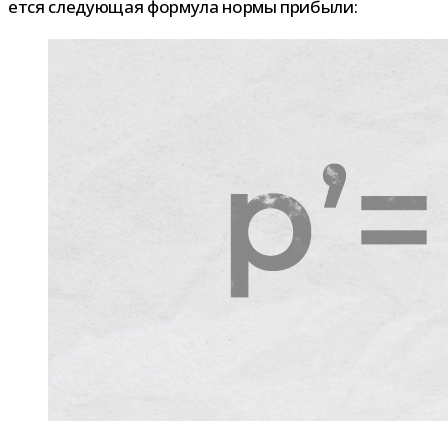
ется сле­ду­ю­щая фор­мула нормы прибыли: