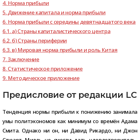
4.
Норма при­были
5.
Движение капи­тала и норма прибыли
6.
Норма при­были с сере­дины девят­на­дца­того века
6.1.
а) Страны капи­та­ли­сти­че­ского центра
6.2.
б) Страны периферии
6.3.
в) Мировая норма при­были и роль Китая
7.
Заключение
8.
Статистическое при­ло­же­ние
9.
Методическое при­ло­же­ние
Предисловие от редакции LC
Тенденция нормы при­были к пони­же­нию зани­мала
умы полит­эко­но­мов как мини­мум со вре­мён Адама
Смита. Однако ни он, ни Давид Рикардо, ни Джон
Стюарт Милль не смогли дать удо­вле­тво­ри­тель­