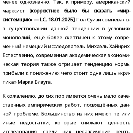
менее одно­значно. Так, к при­меру, аме­ри­кан­ский
марк­сист
[кор­рект­нее было бы ска­зать
«мир-​
системщик»
— LC, 18.01.2025]
Пол Суизи сомне­вался
в суще­ство­ва­нии дан­ной тен­ден­ции в усло­виях
моно­по­лий, ещё более скеп­ти­чен к этому совре­
мен­ный немец­кий иссле­до­ва­тель Михаэль Хайнрих.
Естественно, совре­мен­ная ака­де­ми­че­ская эко­но­ми­
че­ская тео­рия также отри­цает тен­ден­цию нормы
при­были к пони­же­нию: чего стоит одна лишь «кри­
тика» Марка Блауга.
К сожа­ле­нию, до сих пор име­ется очень мало каче­
ствен­ных эмпи­ри­че­ских работ, посвя­щён­ных дан­
ной про­блеме. Большинство из них имеют те или
иные недо­статки, кото­рые сни­жают цен­ность
иссле­до­ва­ния, среди них нераз­ли­че­ние ренты