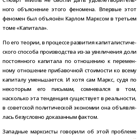
ного объ­яс­не­ние этого фено­мена. Впервые этот
фено­мен был объ­яс­нён Карлом Марксом в тре­тьем
томе «Капитала».
По его тео­рии, в про­цессе раз­ви­тия капи­та­ли­сти­че­
ского спо­соба про­из­вод­ства из-​за уве­ли­че­ния доли
посто­ян­ного капи­тала по отно­ше­нию к пере­мен­
ному отно­ше­ние при­ба­воч­ной сто­и­мо­сти ко всему
капи­талу умень­ша­ется. И хотя сам Маркс, судя по
неко­то­рым его пись­мам, сомне­вался в том,
насколько эта тен­ден­ция суще­ствует в реаль­но­сти,
в совет­ской поли­ти­че­ской эко­но­мии она объ­яв­ля­
лась без­условно дока­зан­ным фактом.
Западные марк­си­сты гово­рили об этой про­блеме