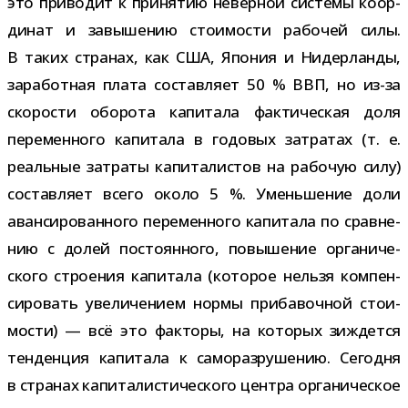
это при­во­дит к при­ня­тию невер­ной системы коор­
ди­нат и завы­ше­нию сто­и­мо­сти рабо­чей силы.
В таких стра­нах, как США, Япония и Нидерланды,
зара­бот­ная плата состав­ляет 50 % ВВП, но из-​за
ско­ро­сти обо­рота капи­тала фак­ти­че­ская доля
пере­мен­ного капи­тала в годо­вых затра­тах (т. е.
реаль­ные затраты капи­та­ли­стов на рабо­чую силу)
состав­ляет всего около 5 %. Уменьшение доли
аван­си­ро­ван­ного пере­мен­ного капи­тала по срав­не­
нию с долей посто­ян­ного, повы­ше­ние орга­ни­че­
ского стро­е­ния капи­тала (кото­рое нельзя ком­пен­
си­ро­вать уве­ли­че­нием нормы при­ба­воч­ной сто­и­
мо­сти) — всё это фак­торы, на кото­рых зиждется
тен­ден­ция капи­тала к само­раз­ру­ше­нию. Сегодня
в стра­нах капи­та­ли­сти­че­ского цен­тра орга­ни­че­ское