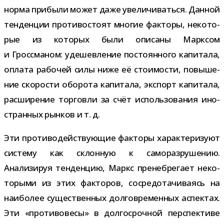
норма при­были может даже уве­ли­чи­ваться. Данной
тен­ден­ции про­ти­во­стоят мно­гие фак­торы, неко­то­
рые из кото­рых были опи­саны Марксом
и Гроссманом: уде­шев­ле­ние посто­ян­ного капи­тала,
оплата рабо­чей силы ниже её сто­и­мо­сти, повы­ше­
ние ско­ро­сти обо­рота капи­тала, экс­порт капи­тала,
рас­ши­ре­ние тор­говли за счёт исполь­зо­ва­ния ино­
стран­ных рын­ков и т. д.
Эти про­ти­во­дей­ству­ю­щие фак­торы харак­те­ри­зуют
систему как склон­ную к само­раз­ру­ше­нию.
Анализируя тен­ден­цию, Маркс пре­не­бре­гает неко­
то­рыми из этих фак­то­ров, сосре­до­та­чи­ва­ясь на
наи­бо­лее суще­ствен­ных дол­го­вре­мен­ных аспек­тах.
Эти «про­ти­во­весы» в дол­го­сроч­ной пер­спек­тиве