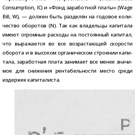
Consumption, IC) и «Фонд зара­бот­ной платы» (Wage
Bill, W), — дол­жен быть раз­де­лён на годо­вое коли­
че­ство обо­ро­тов (N). Так как вла­дельцы капи­тала
имеют огром­ные рас­ходы на посто­ян­ный капи­тал,
что выра­жа­ется во все воз­рас­та­ю­щей ско­ро­сти
обо­рота и в высо­ком орга­ни­че­ском стро­е­нии капи­
тала, зара­бот­ная плата зани­мает все менее зна­чи­
мое для сни­же­ния рен­та­бель­но­сти место среди
издер­жек капиталиста.