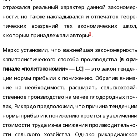
отра­жался реаль­ный харак­тер дан­ной зако­но­мер­
но­сти, но также накла­ды­вался и отпе­ча­ток тео­ре­
ти­че­ских воз­зре­ний тех эко­но­ми­че­ских школ,
3
к кото­рым при­над­ле­жали авторы
.
Маркс уста­но­вил, что важ­ней­шая зако­но­мер­ность
капи­та­ли­сти­че­ского спо­соба про­из­вод­ства
[в ори­
ги­нале «полит­эко­но­мии» — LC]
— это закон тен­ден­
ции нормы при­были к пони­же­нию. Обратив вни­ма­
ние на необ­хо­ди­мость рас­ши­рять сель­ско­хо­зяй­
ствен­ное про­из­вод­ство на менее пло­до­род­ных поч­
вах, Рикардо пред­по­ло­жил, что при­чина тен­ден­ции
нормы при­были к пони­же­нию кро­ется в уве­ли­че­нии
сто­и­мо­сти труда из-​за сни­же­ния про­из­во­ди­тель­но­
сти сель­ского хозяй­ства. Однако рикар­диан­ское