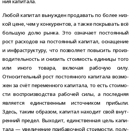
ния капитала.
Любой капи­тал вынуж­ден про­да­вать по более низ­
кой цене, чем у кон­ку­рен­тов, а также покры­вать всё
боль­шую долю рынка. Это озна­чает посто­ян­ный
рост рас­хо­дов на посто­ян­ный капи­тал, осна­ще­ние
и инфра­струк­туру, что поз­во­ляет повы­сить про­из­
во­ди­тель­ность и сни­зить сто­и­мость еди­ницы того
или иного товара, вклю­чая рабо­чую силу.
Относительный рост посто­ян­ного капи­тала воз­мо­
жен за счёт пере­мен­ного капи­тала, то есть сто­и­мо­
сти вос­про­из­вод­ства рабо­чей силы, а послед­няя
явля­ется един­ствен­ным источ­ни­ком при­были.
Здесь, таким обра­зом, капи­тал нахо­дит свой внут­
рен­ний пре­дел. Выходит, един­ствен­ная цель капи­
тала — уве­ли­че­ние при­ба­воч­ной сто­и­мо­сти, полу­