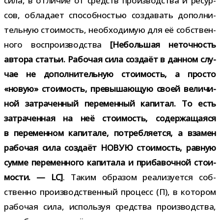
сила, в отли­чие от средств про­из­вод­ства и ресур­
сов, обла­дает спо­соб­но­стью созда­вать допол­ни­
тель­ную сто­и­мость, необ­хо­ди­мую для её соб­ствен­
ного вос­про­из­вод­ства
[Небольшая неточ­ность
автора ста­тьи. Рабочая сила
создаёт в дан­ном слу­
чае не допол­ни­тель­ную сто­и­мость, а про­сто
«новую»
сто­и­мость, пре­вы­ша­ю­щую своей вели­чи­
ной затра­чен­ный пере­мен­ный капи­тал. То есть
затра­чен­ная на неё сто­и­мость, содер­жа­ща­яся
в пере­мен­ном капи­тале, потреб­ля­ется, а вза­мен
рабо­чая сила создаёт НОВУЮ сто­и­мость, рав­ную
сумме пере­мен­ного капи­тала и при­ба­воч­ной сто­и­
мо­сти. — LC]
. Таким обра­зом реа­ли­зу­ется соб­
ственно про­из­вод­ствен­ный про­цесс (П), в кото­ром
рабо­чая сила, исполь­зуя сред­ства про­из­вод­ства,