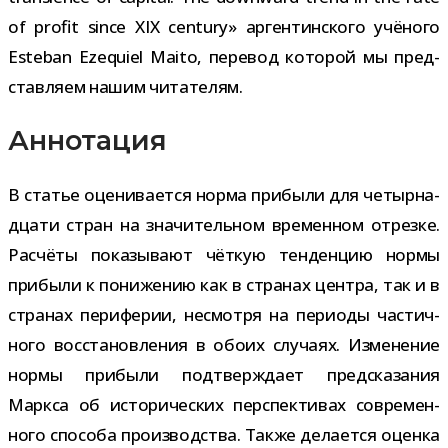
of profit since XIX century» арген­тин­ского учё­ного
Esteban Ezequiel Maito, пере­вод кото­рой мы пред­
став­ляем нашим читателям.
Аннотация
В ста­тье оце­ни­ва­ется норма при­были для четыр­на­
дцати стран на зна­чи­тель­ном вре­мен­ном отрезке.
Расчёты пока­зы­вают чёт­кую тен­ден­цию нормы
при­были к пони­же­нию как в стра­нах цен­тра, так и в
стра­нах пери­фе­рии, несмотря на пери­оды частич­
ного вос­ста­нов­ле­ния в обоих слу­чаях. Изменение
нормы при­были под­твер­ждает пред­ска­за­ния
Маркса об исто­ри­че­ских пер­спек­ти­вах совре­мен­
ного спо­соба про­из­вод­ства. Также дела­ется оценка