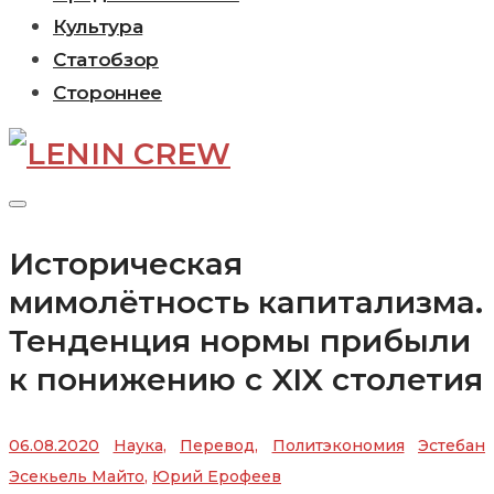
Культура
Статобзор
Стороннее
Историческая
мимолётность капитализма.
Тенденция нормы прибыли
к понижению с XIX столетия
06.08.2020
Наука
,
Перевод
,
Политэкономия
Эстебан
Эсекьель Майто
,
Юрий Ерофеев