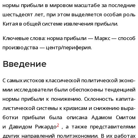
нормы при­были в миро­вом мас­штабе за послед­ние
шесть­де­сят лет, при этом выде­ля­ется осо­бая роль
Китая в общей системе извле­че­ния прибыли.
Ключевые слова: норма при­были — Маркс — спо­соб
про­из­вод­ства — центр/​периферия.
Введение
С самых исто­ков клас­си­че­ской поли­ти­че­ской эко­но­
мии иссле­до­ва­тели были обес­по­ко­ены тен­ден­цией
нормы при­были к пони­же­нию. Склонность капи­та­
ли­сти­че­ской системы к кри­зи­сам и сни­же­нию выра­
ботки при­были была опи­сана Адамом Смитом
2
и Давидом Рикардо
, а также пред­ста­ви­те­лями
дру­гих направ­ле­ний полит­эко­но­мии. В их рабо­тах