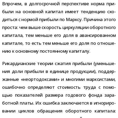
Впрочем, в дол­го­сроч­ной пер­спек­тиве норма при­
были на основ­ной капи­тал имеет тен­ден­цию схо­
диться с нор­мой при­были по Марксу. Причина этого
про­ста: чем выше ско­рость цир­ку­ля­ции обо­рот­ного
капи­тала, тем меньше его доля в аван­си­ро­ван­ном
капи­тале, то есть тем меньше его доля по отно­ше­
нию к основ­ному посто­ян­ному капиталу.
Рикардианские тео­рии сжа­тия при­были (умень­ше­
ния доли при­были в еди­нице про­дук­ции), под­дер­
жан­ные «неор­то­док­сами» и мно­гими марк­си­стами,
оши­бочно опре­де­ляют сто­и­мость труда с помо­
щью пока­за­те­лей раз­мера годо­вого фонда зара­
бот­ной платы. Их ошибка заклю­ча­ется в игно­ри­ро­
ва­нии цик­лов обра­ще­ния обо­рот­ного капи­тала: