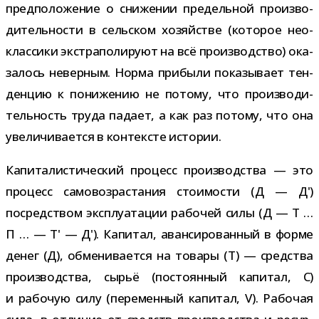
пред­по­ло­же­ние о сни­же­нии пре­дель­ной про­из­во­
ди­тель­но­сти в сель­ском хозяй­стве (кото­рое нео­
клас­сики экс­тра­по­ли­руют на всё про­из­вод­ство) ока­
за­лось невер­ным. Норма при­были пока­зы­вает тен­
ден­цию к пони­же­нию не потому, что про­из­во­ди­
тель­ность труда падает, а как раз потому, что она
уве­ли­чи­ва­ется в кон­тек­сте истории.
Капиталистический про­цесс про­из­вод­ства — это
про­цесс само­воз­рас­та­ния сто­и­мо­сти (Д — Д')
посред­ством экс­плу­а­та­ции рабо­чей силы (Д — Т …
П … — Т' — Д'). Капитал, аван­си­ро­ван­ный в форме
денег (Д), обме­ни­ва­ется на товары (Т) — сред­ства
про­из­вод­ства, сырьё (посто­ян­ный капи­тал, C)
и рабо­чую силу (пере­мен­ный капи­тал, V). Рабочая