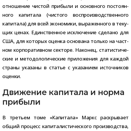
отно­ше­ние чистой при­были и основ­ного посто­ян­
ного капи­тала (чистого вос­про­из­вод­ствен­ного
капи­тала) для всей эко­но­мики, выра­жен­ного в теку­
щих ценах. Единственное исклю­че­ние сде­лано для
США, для кото­рых оценка осно­вана только на част­
ном кор­по­ра­тив­ном сек­торе. Наконец, ста­ти­сти­че­
ские и мето­до­ло­ги­че­ские при­ло­же­ния для каж­дой
страны ука­заны в ста­тье с ука­за­нием источ­ни­ков
оценки.
Движение капитала и норма
прибыли
В тре­тьем томе «Капитала» Маркс рас­кры­вает
общий про­цесс капи­та­ли­сти­че­ского про­из­вод­ства,