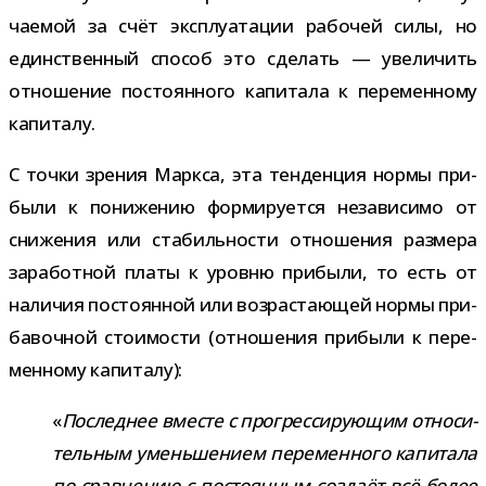
ча­е­мой за счёт экс­плу­а­та­ции рабо­чей силы, но
един­ствен­ный спо­соб это сде­лать — уве­ли­чить
отно­ше­ние посто­ян­ного капи­тала к пере­мен­ному
капиталу.
С точки зре­ния Маркса, эта тен­ден­ция нормы при­
были к пони­же­нию фор­ми­ру­ется неза­ви­симо от
сни­же­ния или ста­биль­но­сти отно­ше­ния раз­мера
зара­бот­ной платы к уровню при­были, то есть от
нали­чия посто­ян­ной или воз­рас­та­ю­щей нормы при­
ба­воч­ной сто­и­мо­сти (отно­ше­ния при­были к пере­
мен­ному капиталу):
«
Последнее вме­сте с про­грес­си­ру­ю­щим отно­си­
тель­ным умень­ше­нием пере­мен­ного капи­тала
по срав­не­нию с посто­ян­ным создаёт всё более