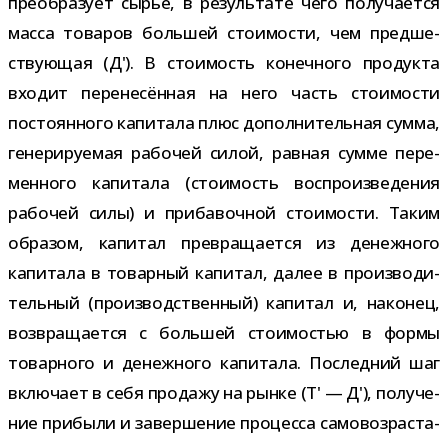
пре­об­ра­зует сырьё, в резуль­тате чего полу­ча­ется
масса това­ров боль­шей сто­и­мо­сти, чем пред­ше­
ству­ю­щая (Д'). В сто­и­мость конеч­ного про­дукта
вхо­дит пере­не­сён­ная на него часть сто­и­мо­сти
посто­ян­ного капи­тала плюс допол­ни­тель­ная сумма,
гене­ри­ру­е­мая рабо­чей силой, рав­ная сумме пере­
мен­ного капи­тала (сто­и­мость вос­про­из­ве­де­ния
рабо­чей силы) и при­ба­воч­ной сто­и­мо­сти. Таким
обра­зом, капи­тал пре­вра­ща­ется из денеж­ного
капи­тала в товар­ный капи­тал, далее в про­из­во­ди­
тель­ный (про­из­вод­ствен­ный) капи­тал и, нако­нец,
воз­вра­ща­ется с боль­шей сто­и­мо­стью в формы
товар­ного и денеж­ного капи­тала. Последний шаг
вклю­чает в себя про­дажу на рынке (Т' — Д'), полу­че­
ние при­были и завер­ше­ние про­цесса само­воз­рас­та­