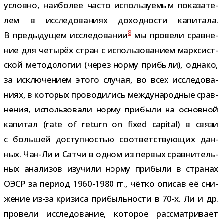
условно, наи­бо­лее часто исполь­зу­е­мым пока­за­те­
лем в иссле­до­ва­ниях доход­но­сти капи­тала.
8
В преды­ду­щем иссле­до­ва­нии
мы про­вели срав­не­
ние для четы­рёх стран с исполь­зо­ва­нием марк­сист­
ской мето­до­ло­гии (через норму при­были), однако,
за исклю­че­нием этого слу­чая, во всех иссле­до­ва­
ниях, в кото­рых про­во­ди­лись меж­ду­на­род­ные срав­
не­ния, исполь­зо­вали норму при­были на основ­ной
капи­тал (rate of return on fixed capital) в связи
с боль­шей доступ­но­стью соот­вет­ству­ю­щих дан­
ных. Чан-​Ли и Сатчи в одном из пер­вых срав­ни­тель­
ных ана­ли­зов изу­чили норму при­были в стра­нах
ОЭСР за период 1960-1980 гг., чётко опи­сав её сни­
же­ние из-​за кри­зиса при­быль­но­сти в 70-​х. Ли и др.
про­вели иссле­до­ва­ние, кото­рое рас­смат­ри­вает