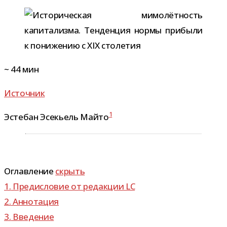
~
44
мин
Источник
1
Эстебан Эсекьель Майто
Оглавление
скрыть
1.
Предисловие от редак­ции LC
2.
Аннотация
3.
Введение