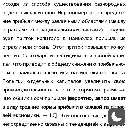
исходя из спо­соба суще­ство­ва­ния раз­но­род­ных
отдель­ных капи­та­лов. Неравномерное рас­пре­де­ле­
ние при­были между раз­лич­ными обла­стями (между
отрас­лями или наци­о­наль­ными рын­ками) сти­му­ли­
рует при­ток капи­тала в наи­бо­лее при­быль­ные
отрасли или страны. Этот при­ток повы­шает кон­ку­
рен­цию бла­го­даря инве­сти­циям в основ­ной капи­
тал, что при­во­дит к общему сни­же­нию при­быль­но­
сти в рам­ках отрасли или наци­о­наль­ного рынка.
Попытки отдель­ных капи­та­лов уве­ли­чить свою
про­из­во­ди­тель­ность в итоге тор­мо­зят раз­мы­ва­
ние общих норм при­были
[веро­ятно, автор имеет
в виду сред­ние нормы при­были в каж­дой из отрас­
лей эко­но­мики. — LC]
. Эти посто­ян­ные дви­же­ния
непо­сред­ственно свя­заны с тен­ден­цией к вырав­ни­