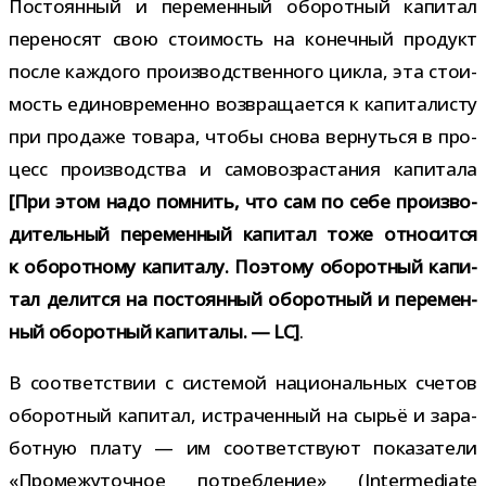
Постоянный и пере­мен­ный обо­рот­ный капи­тал
пере­но­сят свою сто­и­мость на конеч­ный про­дукт
после каж­дого про­из­вод­ствен­ного цикла, эта сто­и­
мость еди­но­вре­менно воз­вра­ща­ется к капи­та­ли­сту
при про­даже товара, чтобы снова вер­нуться в про­
цесс про­из­вод­ства и само­воз­рас­та­ния капи­тала
[При этом надо пом­нить, что сам по себе про­из­во­
ди­тель­ный пере­мен­ный капи­тал тоже отно­сится
к обо­рот­ному капи­талу. Поэтому обо­рот­ный капи­
тал делится на посто­ян­ный обо­рот­ный и пере­мен­
ный обо­рот­ный капи­талы. — LC]
.
В соот­вет­ствии с систе­мой наци­о­наль­ных сче­тов
обо­рот­ный капи­тал, истра­чен­ный на сырьё и зара­
бот­ную плату — им соот­вет­ствуют пока­за­тели
«Промежуточное потреб­ле­ние» (Intermediate