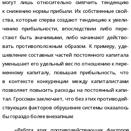
могут лишь отно­си­тельно смяг­чить тен­ден­цию
к сни­же­нию нормы при­были. Их соб­ствен­ные свой­
ства, кото­рые сперва создают тен­ден­цию к уве­ли­
че­нию при­быль­но­сти, впо­след­ствии либо пере­
стают быть зна­чи­мыми, либо начи­нают дей­ство­
вать про­ти­во­по­лож­ным обра­зом. К при­меру, уде­
шев­ле­ние состав­ных частей посто­ян­ного капи­тала
умень­шает его удель­ный вес по отно­ше­нию к пере­
мен­ному капи­талу, повы­шая при­быль­ность, что
в кон­тек­сте кон­ку­рен­ции между капи­та­ли­стами
поз­во­ляет повы­сить рас­ходы на посто­ян­ный капи­
тал. Гроссман заклю­чает, что без этих про­ти­во­дей­
ству­ю­щих фак­то­ров обру­ше­ние системы ока­за­лось
бы гораздо более внезапным:
«Работа этих про­ти­во­дей­ству­ю­щих фак­то­ров