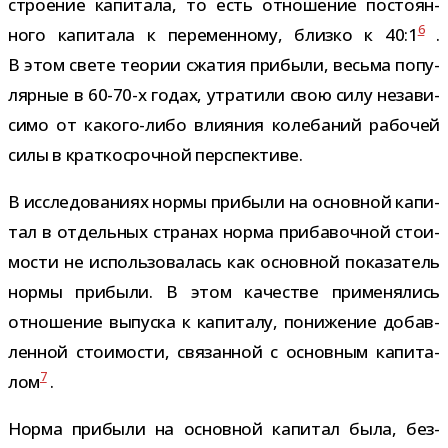
стро­е­ние капи­тала, то есть отно­ше­ние посто­ян­
6
ного капи­тала к пере­мен­ному, близко к 40:1
.
В этом свете тео­рии сжа­тия при­были, весьма попу­
ляр­ные в 60-​70-​х годах, утра­тили свою силу неза­ви­
симо от какого-​либо вли­я­ния коле­ба­ний рабо­чей
силы в крат­ко­сроч­ной перспективе.
В иссле­до­ва­ниях нормы при­были на основ­ной капи­
тал в отдель­ных стра­нах норма при­ба­воч­ной сто­и­
мо­сти не исполь­зо­ва­лась как основ­ной пока­за­тель
нормы при­были. В этом каче­стве при­ме­ня­лись
отно­ше­ние выпуска к капи­талу, пони­же­ние добав­
лен­ной сто­и­мо­сти, свя­зан­ной с основ­ным капи­та­
7
лом
.
Норма при­были на основ­ной капи­тал была, без­