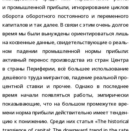
и про­мыш­лен­ной при­были, игно­ри­ро­ва­ние цик­лов
обо­рота обо­рот­ного посто­ян­ного и пере­мен­ного
капи­та­лов и так далее. В связи с этим очень дол­гое
время мы были вынуж­дены ори­ен­ти­ро­ваться лишь
на кос­вен­ные дан­ные, сви­де­тель­ству­ю­щие о реаль­
ном паде­нии про­мыш­лен­ной нормы при­были:
актив­ный пере­нос про­из­вод­ства из стран Центра
в страны Периферии, всё боль­шее исполь­зо­ва­ние
дешё­вого труда мигран­тов, паде­ние реаль­ной про­
цент­ной ставки и про­чее. Однако в послед­нее
время начали появ­ляться работы, эмпи­ри­че­ски
пока­зы­ва­ю­щие, что на боль­шом про­ме­жутке вре­
мени норма при­были дей­стви­тельно имеет тен­ден­
цию к пони­же­нию. Среди них ста­тья «The historical
transience of capital: The downward trend in the rate