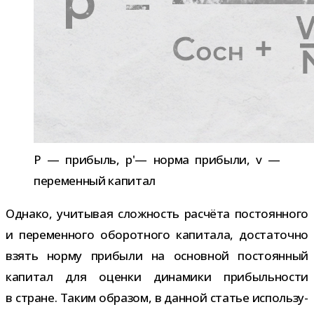
P — при­быль, p'— норма при­были, v —
пере­мен­ный капитал
Однако, учи­ты­вая слож­ность рас­чёта посто­ян­ного
и пере­мен­ного обо­рот­ного капи­тала, доста­точно
взять норму при­были на основ­ной посто­ян­ный
капи­тал для оценки дина­мики при­быль­но­сти
в стране. Таким обра­зом, в дан­ной ста­тье исполь­зу­