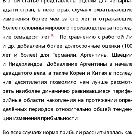
В этой ста­тье пред­став­лены оценки для четыр­на­
дцати стран, в неко­то­рых слу­чаях охва­ты­ва­ю­щие
изме­не­ния более чем за сто лет и отра­жа­ю­щие
более поло­вины миро­вого про­из­вод­ства за послед­
10
ние семь­де­сят лет
. По срав­не­нию с рабо­той Ли
и др. добав­лены более дол­го­сроч­ные оценки (100
лет и более) для Германии, Аргентины, Швеции
и Нидерландов. Добавление Аргентины в начале
два­дца­того века, а также Кореи и Китая в послед­
ние деся­ти­ле­тия поз­во­лило нам лучше рас­смот­
реть наи­бо­лее дина­мично раз­ви­вав­ши­еся пери­фе­
рий­ные обла­сти накоп­ле­ния на про­тя­же­нии опре­
де­лён­ных пери­о­дов отно­си­тельно общей тен­ден­
ции изме­не­ния прибыльности.
Во всех слу­чаях норма при­были рас­счи­ты­ва­лась как