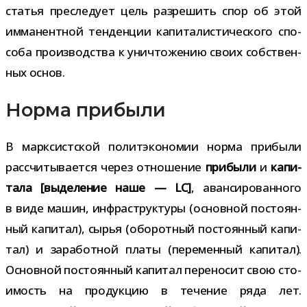
ста­тья пре­сле­дует цель раз­ре­шить спор об этой
имма­нент­ной тен­ден­ции капи­та­ли­сти­че­ского спо­
соба про­из­вод­ства к уни­что­же­нию своих соб­ствен­
ных основ.
Норма прибыли
В марк­сист­ской полит­эко­но­мии норма при­были
рас­счи­ты­ва­ется через отно­ше­ние
при­были
и
капи­
тала [выде­ле­ние наше — LC]
, аван­си­ро­ван­ного
в виде машин, инфра­струк­туры (основ­ной посто­ян­
ный капи­тал), сырья (обо­рот­ный посто­ян­ный капи­
тал) и зара­бот­ной платы (пере­мен­ный капи­тал).
Основной посто­ян­ный капи­тал пере­но­сит свою сто­
и­мость на про­дук­цию в тече­ние ряда лет.