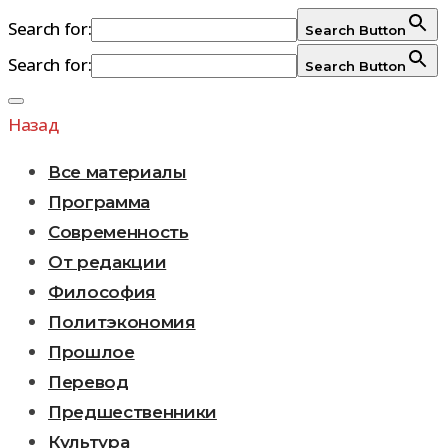
Search for:
Search Button
Search for:
Search Button
Перейти
к
Назад
содержимому
Все материалы
Программа
Современность
От редакции
Философия
Политэкономия
Прошлое
Перевод
Предшественники
Культура