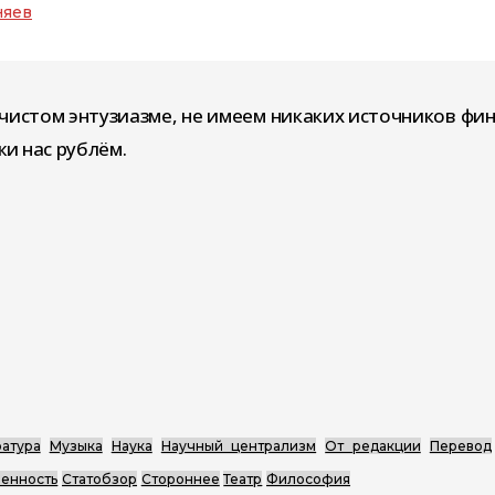
няев
чистом энтузиазме, не имеем никаких источников фи
и нас рублём.
атура
Музыка
Наука
Научный централизм
От редакции
Перевод
енность
Статобзор
Стороннее
Театр
Философия