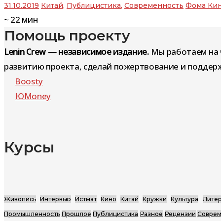
31.10.2019
Китай
,
Публицистика
,
Современность
Фома Ки
~
22
мин
Помощь проекту
Lenin Crew — независимое издание.
Мы работаем на 
развитию проекта, сделай пожертвование и поддерж
Boosty
ЮMoney
Курсы
Живопись
Интервью
Истмат
Кино
Китай
Кружки
Культура
Литер
Промышленность
Прошлое
Публицистика
Разное
Рецензии
Соврем