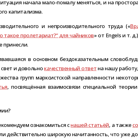
 ситу­а­ция начала мало-​помалу меняться, и на про­сто­
­ного капитализма.
о­ди­тель­ного и непро­из­во­ди­тель­ного труда («
Вра
о такое про­ле­та­риат?“ для чай­ни­ков
» от Engels и т. 
е принесли.
в­ша­яся в основ­ном без­до­ка­за­тель­ным сло­во­блу­
л свет и довольно
каче­ствен­ный ответ
на нашу работу,
­же­ства групп марк­сист­ской направ­лен­но­сти неко­
тья
, посвя­щён­ная вза­и­мо­связи спе­ци­аль­ной тео­рии 
омии?
ко­мен­дуем озна­ко­миться с
нашей ста­тьёй
, а также
со
али дей­стви­тельно широ­кую начи­тан­ность, что уже 