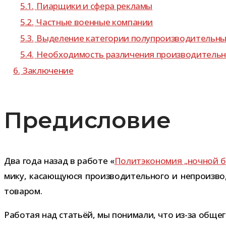
5.1.
Пиарщики и сфера рекламы
5.2.
Частные воен­ные компании
5.3.
Выделение кате­го­рии полу­про­из­во­ди­тель­
5.4.
Необходимость раз­ли­че­ния про­из­во­ди­тель­н
6.
Заключение
Предисловие
Два года назад в работе «
Политэкономия „ноч­ной баб
мику, каса­ю­щу­юся про­из­во­ди­тель­ного и непро­и
товаром.
Работая над ста­тьёй, мы пони­мали, что из-​за общего 