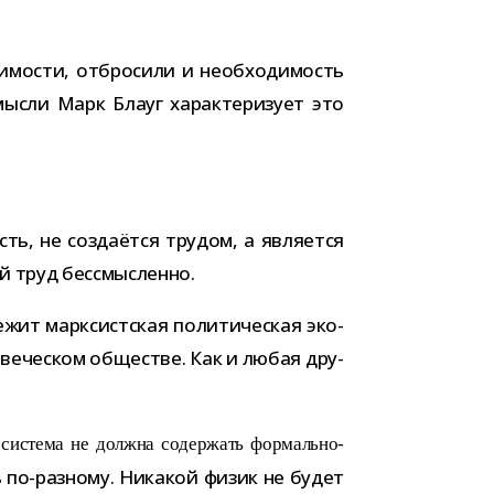
и­мо­сти, отбро­сили и необ­хо­ди­мость
й мысли Марк Блауг харак­те­ри­зует это
ть, не созда­ётся тру­дом, а явля­ется
­ный труд бессмысленно.
­жит марк­сист­ская поли­ти­че­ская эко­
ве­че­ском обще­стве. Как и любая дру­
их система не должна содер­жать формально-​
ть по-​разному. Никакой физик не будет