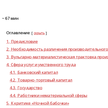
~
67
мин
Оглавление
скрыть
1.
Предисловие
2.
Необходимость раз­ли­че­ния про­из­во­ди­тель­ного
3.
Вульгарно-​материалистическая трак­товка про­из­
4.
Сфера услуг и умствен­ного труда
4.1.
Банковский капи­тал
4.2.
Товарно-​торговый капитал
4.3.
Государство
4.4.
Работники нема­те­ри­аль­ной сферы
5.
К кри­тике «Ночной бабочки»