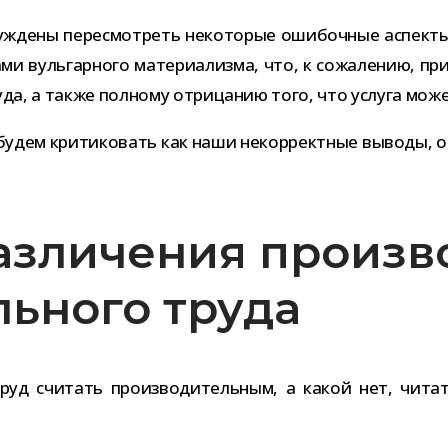
нуж­дены пере­смот­реть неко­то­рые оши­боч­ные аспе
и вуль­гар­ного мате­ри­а­лизма, что, к сожа­ле­нию, пр
 труда, а также пол­ному отри­ца­нию того, что услуга м
будем кри­ти­ко­вать как наши некор­рект­ные выводы, 
азличения произв
ьного труда
уд счи­тать про­из­во­ди­тель­ным, а какой нет, чит