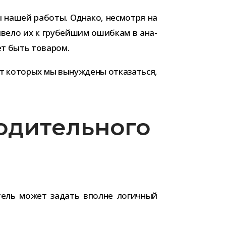
кты нашей работы. Однако, несмотря на
и­вело их к гру­бей­шим ошиб­кам в ана­
ожет быть товаром.
от кото­рых мы вынуж­дены отка­заться,
одительного
а­тель может задать вполне логич­ный