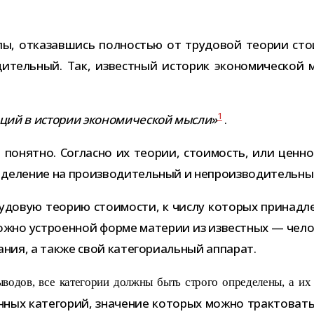
лы, отка­зав­шись пол­но­стью от тру­до­вой тео­рии сто­
­ди­тель­ный. Так, извест­ный исто­рик эко­но­ми­че­ско
1
ций в исто­рии эко­но­ми­че­ской мысли»
.
 понятно. Согласно их тео­рии, сто­и­мость, или цен­нос
 деле­ние на про­из­во­ди­тель­ный и непро­из­во­ди­тель
­до­вую тео­рию сто­и­мо­сти, к числу кото­рых при­над­ле
ложно устро­ен­ной форме мате­рии из извест­ных — чело­
­ния, а также свой кате­го­ри­аль­ный аппарат.
выво­дов, все кате­го­рии должны быть строго опре­де­лены, а 
ных кате­го­рий, зна­че­ние кото­рых можно трак­то­ва