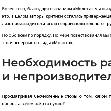
Более того, бла­го­даря ста­ра­ниям «Молота» мы вы
это, в целом авторы кри­тики оста­лись при­вер­жен­цам
лизе про­из­во­ди­тель­ного и непро­из­во­ди­тель­ного
Но обо всём по порядку. По мере повест­во­ва­ния мы 
так и невер­ные взгляды «Молота».
Необходимость р
и непроизводител
Просматривая бес­чис­лен­ные споры о том, какой тр
вопрос: а зачем всё это нужно?