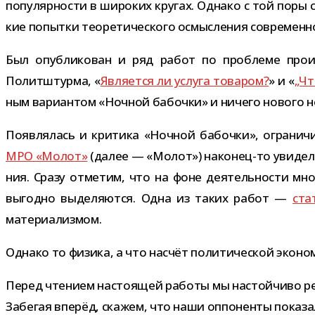
попу­ляр­но­сти в широ­ких кру­гах. Однако с той поры
кие попытки тео­ре­ти­че­ского осмыс­ле­ния совре­мен
Был опуб­ли­ко­ван и ряд работ по про­блеме про­из­в
Политштурма, «
Является ли услуга това­ром?
» и «
„Чт
ным вари­ан­том «Ночной бабочки» и ничего нового н
Появлялась и кри­тика «Ночной бабочки», огра­ни­чи­ва
МРО «Молот»
(далее — «Молот») наконец-​то уви­де
ния. Сразу отме­тим, что на фоне дея­тель­но­сти мно
выгодно выде­ля­ются. Одна из таких работ —
ста­
материализмом.
Однако то физика, а что насчёт поли­ти­че­ской экон
Перед чте­нием насто­я­щей работы мы настой­чиво ре
Забегая впе­рёд, ска­жем, что наши оппо­ненты пока­з