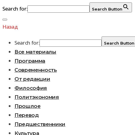
Search for:
Search Button
Перейти
к
Назад
содержимому
Search for:
Search Button
Все материалы
Программа
Современность
От редакции
Философия
Политэкономия
Прошлое
Перевод
Предшественники
Культура