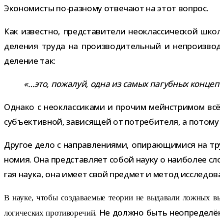
Экономисты по-​разному отве­чают на этот вопрос.
Как известно, пред­ста­ви­тели нео­клас­си­че­ской шко
деле­ния труда на про­из­во­ди­тель­ный и непро­из­во
деле­ние так:
«…это, пожа­луй, одна из самых пагуб­ных кон­цеп­
Однако с нео­клас­си­ками и про­чим мейн­стри­мом всё
субъ­ек­тив­ной, зави­ся­щей от потре­би­теля, а потому
Другое дело с направ­ле­ни­ями, опи­ра­ю­щи­мися на тру
но­мия. Она пред­став­ляет собой науку о наи­бо­лее с
гая наука, она имеет свой пред­мет и метод иссле­до­ва
В науке, чтобы созда­ва­е­мые тео­рии не выда­вали лож­ных 
Не должно быть неопре­де­лён­
логических про­ти­во­ре­чий.