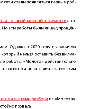
рах сети стали появ­ляться пер­вые роб­
ньё о при­ба­воч­ной сто­и­мо­сти
» от
д.). Но эти работы были лишь упро­щён­
дием. Однако в 2020 году ста­ра­ни­ями
 кото­рый нельзя оста­вить без вни­ма­
то­рые работы «Молота» дей­стви­тельно
отно­си­тель­но­сти с диа­лек­ти­че­ским
 всеми частями раз­бора
от «Молота».
достойно похвалы.