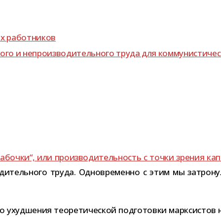
ных работников
ого и непро­из­во­ди­тель­ного труда для ком­му­ни­сти­че
очки“, или про­из­во­ди­тель­ность с точки зре­ния кап
з­во­ди­тель­ного труда. Одновременно с этим мы затро
ухуд­ше­ния тео­ре­ти­че­ской под­го­товки марк­си­стов 