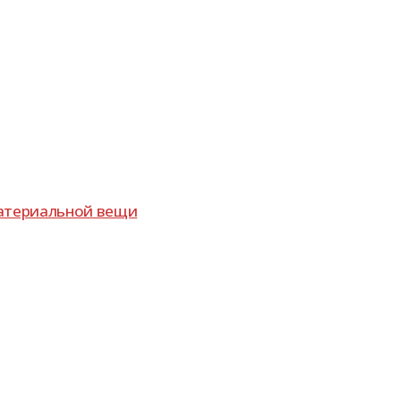
ате­ри­аль­ной вещи