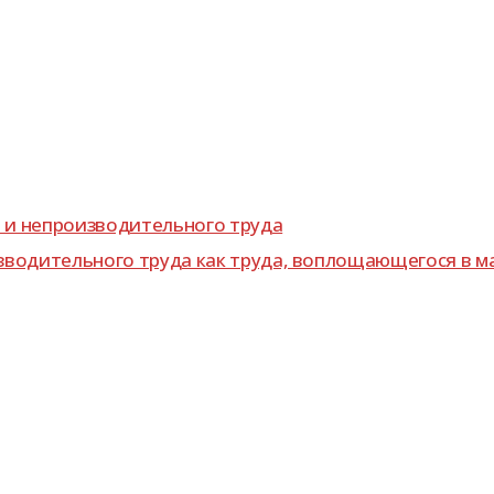
 и непро­из­во­ди­тель­ного труда
во­ди­тель­ного труда как труда, вопло­ща­ю­ще­гося в м