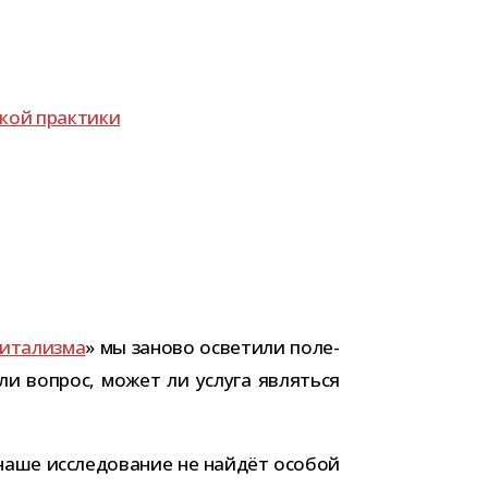
­ской практики
и­та­лизма
» мы заново осве­тили поле­
­нули вопрос, может ли услуга являться
наше иссле­до­ва­ние не най­дёт осо­бой