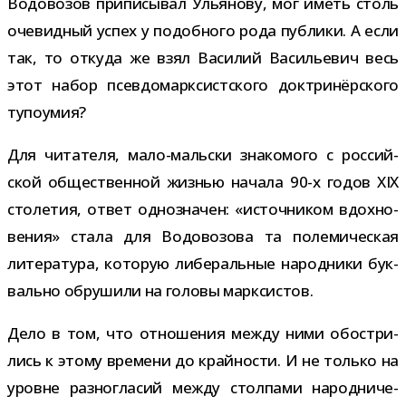
Водовозов при­пи­сы­вал Ульянову, мог иметь столь
оче­вид­ный успех у подоб­ного рода пуб­лики. А если
так, то откуда же взял Василий Васильевич весь
этот набор псев­до­марк­сист­ского док­три­нёр­ского
тупоумия?
Для чита­теля, мало-​мальски зна­ко­мого с рос­сий­
ской обще­ствен­ной жиз­нью начала 90-​х годов XIX
сто­ле­тия, ответ одно­зна­чен: «источ­ни­ком вдох­но­
ве­ния» стала для Водовозова та поле­ми­че­ская
лите­ра­тура, кото­рую либе­раль­ные народ­ники бук­
вально обру­шили на головы марксистов.
Дело в том, что отно­ше­ния между ними обост­ри­
лись к этому вре­мени до край­но­сти. И не только на
уровне раз­но­гла­сий между стол­пами народ­ни­че­