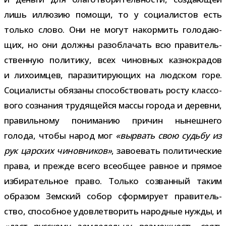
лишь иллю­зию помощи, то у соци­а­ли­стов есть
только слово. Они не могут накор­мить голо­да­ю­
щих, но они должны раз­об­ла­чать всю пра­ви­тель­
ствен­ную поли­тику, всех чинов­ных каз­но­кра­дов
и лихо­им­цев, пара­зи­ти­ру­ю­щих на люд­ском горе.
Социалисты обя­заны спо­соб­ство­вать росту клас­со­
вого созна­ния тру­дя­щейся массы города и деревни,
пра­виль­ному пони­ма­нию при­чин нынеш­него
голода, чтобы народ мог
«вырвать свою судьбу из
рук цар­ских чинов­ни­ков»
, заво­е­вать поли­ти­че­ские
права, и прежде всего все­об­щее рав­ное и пря­мое
изби­ра­тель­ное право. Только созван­ный таким
обра­зом Земский собор сфор­ми­рует пра­ви­тель­
ство, спо­соб­ное удо­вле­тво­рить народ­ные нужды, и