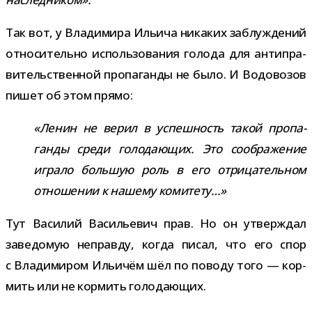
Так вот, у Владимира Ильича ника­ких заблуж­де­ний
отно­си­тельно исполь­зо­ва­ния голода для анти­пра­
ви­тель­ствен­ной про­па­ганды не было. И Водовозов
пишет об этом прямо:
«Ленин не верил в успеш­ность такой про­па­
ганды среди голо­да­ю­щих. Это сооб­ра­же­ние
играло боль­шую роль в его отри­ца­тель­ном
отно­ше­нии к нашему комитету…»
Тут Василий Васильевич прав. Но он утвер­ждал
заве­до­мую неправду, когда писал, что его спор
с Владимиром Ильичём шёл по поводу того — кор­
мить или не кор­мить голодающих.