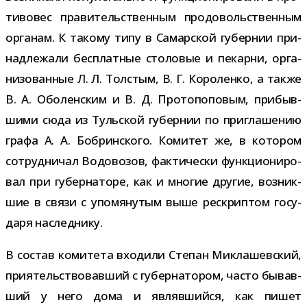
ти­во­вес пра­ви­тель­ствен­ным про­до­воль­ствен­ным
орга­нам. К такому типу в Самарской губер­нии при­
над­ле­жали бес­плат­ные сто­ло­вые и пекарни, орга­
ни­зо­ван­ные Л. Л. Толстым, В. Г. Короленко, а также
В. А. Оболенским и В. Д. Протопоповым, при­быв­
шими сюда из Тульской губер­нии по при­гла­ше­нию
графа А. А. Бобринского. Комитет же, в кото­ром
сотруд­ни­чал Водовозов, фак­ти­че­ски функ­ци­о­ни­ро­
вал при губер­на­торе, как и мно­гие дру­гие, воз­ник­
шие в связи с упо­мя­ну­тым выше рескрип­том госу­
даря наследнику.
В состав коми­тета вхо­дили Степан Миклашевский,
при­я­тель­ство­вав­ший с губер­на­то­ром, часто бывав­
ший у него дома и являв­шийся, как пишет