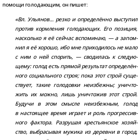
помощи голо­да­ю­щим, он пишет:
«Вл. Ульянов… резко и опре­де­лённо высту­пил
про­тив корм­ле­ния голо­да­ю­щих. Его пози­ция,
насколько я её сей­час вспо­ми­наю, — а запом­
нил я её хорошо, ибо мне при­хо­ди­лось не мало
с ним о ней спо­рить, — сво­ди­лась к сле­ду­ю­
щему: голод есть пря­мой резуль­тат опре­де­лён­
ного соци­аль­ного строя; пока этот строй суще­
ствует, такие голо­довки неиз­бежны; уни­что­
жить их можно, лишь уни­что­жив этот строй.
Будучи в этом смысле неиз­беж­ным, голод
в насто­я­щее время играет и роль про­грес­сив­
ного фак­тора. Разрушая кре­стьян­ское хозяй­
ство, выбра­сы­вая мужика из деревни в город,