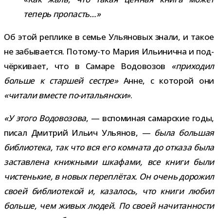
теперь пропасть…»
Об этой реплике в семье Ульяновых знали, и такое
не забы­ва­ется. Потому-​то Мария Ильинична и под­
чёр­ки­вает, что в Самаре Водовозов
«при­хо­дил
больше к стар­шей сестре»
Анне, с кото­рой они
«читали вме­сте по-​итальянски»
.
«У этого Водовозова
, — вспо­ми­ная самар­ские годы,
писал Дмитрий Ильич Ульянов, —
была боль­шая
биб­лио­тека, так что вся его ком­ната до отказа была
застав­лена книж­ными шка­фами, все книги были
чистень­кие, в новых пере­плё­тах. Он очень доро­жил
своей биб­лио­те­кой и, каза­лось, что книги любил
больше, чем живых людей. По своей начи­тан­но­сти