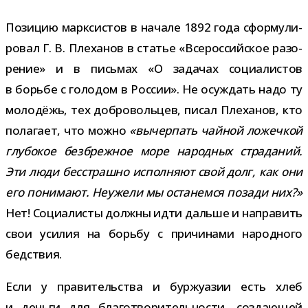
Позицию марк­си­стов в начале 1892 года сфор­му­ли­
ро­вал Г. В. Плеханов в ста­тье «Всероссийское разо­
ре­ние» и в пись­мах «О зада­чах соци­а­ли­стов
в борьбе с голо­дом в России». Не осуж­дать надо ту
моло­дёжь, тех доб­ро­воль­цев, писал Плеханов, кто
пола­гает, что можно
«вычер­пать чай­ной ложеч­кой
глу­бо­кое без­бреж­ное море народ­ных стра­да­ний.
Эти люди бес­страшно испол­няют свой долг, как они
его пони­мают. Неужели мы оста­немся позади них?»
Нет! Социалисты должны идти дальше и напра­вить
свои уси­лия на борьбу с при­чи­нами народ­ного
бедствия.
Если у пра­ви­тель­ства и бур­жу­а­зии есть хлеб
и деньги для бла­го­тво­ри­тель­но­сти, созда­ю­щей