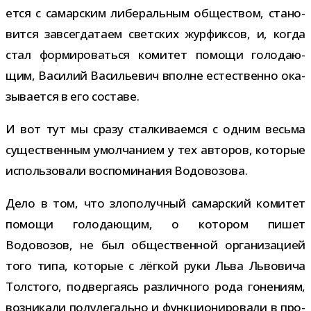
ется с самар­ским либе­раль­ным обще­ством, ста­но­
вится завсе­гда­таем свет­ских жур­фик­сов, и, когда
стал фор­ми­ро­ваться коми­тет помощи голо­да­ю­
щим, Василий Васильевич вполне есте­ственно ока­
зы­ва­ется в его составе.
И вот тут мы сразу стал­ки­ва­емся с одним весьма
суще­ствен­ным умол­ча­нием у тех авто­ров, кото­рые
исполь­зо­вали вос­по­ми­на­ния Водовозова.
Дело в том, что зло­по­луч­ный самар­ский коми­тет
помощи голо­да­ю­щим, о кото­ром пишет
Водовозов, не был обще­ствен­ной орга­ни­за­цией
того типа, кото­рые с лёг­кой руки Льва Львовича
Толстого, под­вер­га­ясь раз­лич­ного рода гоне­ниям,
воз­ни­кали полу­ле­гально и функ­ци­о­ни­ро­вали в про­