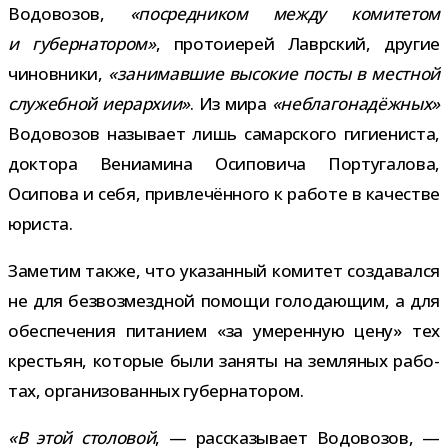
Водовозов,
«посред­ни­ком между коми­те­том
и губер­на­то­ром»
, про­то­и­е­рей Лаврский, дру­гие
чинов­ники,
«зани­мав­шие высо­кие посты в мест­ной
слу­жеб­ной иерар­хии»
. Из мира
«небла­го­на­дёж­ных»
Водовозов назы­вает лишь самар­ского гиги­е­ни­ста,
док­тора Вениамина Осиповича Португалова,
Осипова и себя, при­вле­чён­ного к работе в каче­стве
юриста.
Заметим также, что ука­зан­ный коми­тет созда­вался
не для без­воз­мезд­ной помощи голо­да­ю­щим, а для
обес­пе­че­ния пита­нием «за уме­рен­ную цену» тех
кре­стьян, кото­рые были заняты на зем­ля­ных рабо­
тах, орга­ни­зо­ван­ных губернатором.
«В этой сто­ло­вой
, — рас­ска­зы­вает Водовозов, —