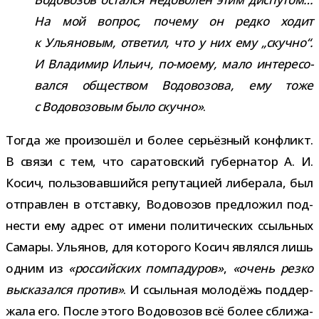
На мой вопрос, почему он редко ходит
к Ульяновым, отве­тил, что у них ему „скучно“.
И Владимир Ильич, по-​моему, мало инте­ре­со­
вался обще­ством Водовозова, ему тоже
с Водовозовым было скучно»
.
Тогда же про­изо­шёл и более серьёз­ный кон­фликт.
В связи с тем, что сара­тов­ский губер­на­тор А. И.
Косич, поль­зо­вав­шийся репу­та­цией либе­рала, был
отправ­лен в отставку, Водовозов пред­ло­жил под­
не­сти ему адрес от имени поли­ти­че­ских ссыль­ных
Самары. Ульянов, для кото­рого Косич являлся лишь
одним из
«рос­сий­ских пом­па­ду­ров»
,
«очень резко
выска­зался про­тив»
. И ссыль­ная моло­дёжь под­дер­
жала его. После этого Водовозов всё более сбли­жа­