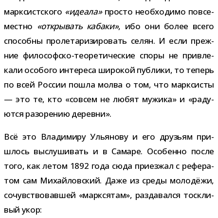
марк­сист­ского
«иде­ала»
про­сто необ­хо­димо повсе­
местно
«откры­вать кабаки»
, ибо они более всего
спо­собны про­ле­та­ри­зи­ро­вать селян. И если преж­
ние философско-​теоретические споры не при­вле­
кали осо­бого инте­реса широ­кой пуб­лики, то теперь
по всей России пошла молва о том, что марк­си­сты
— это те, кто «совсем не любят мужика» и «раду­
ются разо­ре­нию деревни».
Всё это Владимиру Ульянову и его дру­зьям при­
шлось выслу­ши­вать и в Самаре. Особенно после
того, как летом 1892 года сюда при­ез­жал с рефе­ра­
том сам Михайловский. Даже из среды моло­дёжи,
сочув­ство­вав­шей «марк­ся­там», раз­да­вался тоск­ли­
вый укор: