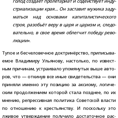
голод создаёт про­ле­та­риат и содей­ствует инду­
стри­а­ли­за­ции края… Он заста­вит мужика заду­
маться над осно­вами капи­та­ли­сти­че­ского
строя, разо­бьёт веру в царя и царизм и, сле­до­
ва­тельно, в свое время облег­чит победу рево­
лю­ции»
.
Тупое и бес­че­ло­веч­ное док­три­нёр­ство, при­пи­сы­ва­
е­мое Владимиру Ульянову, настолько, по извест­
ным при­чи­нам, устра­и­вало упо­мя­ну­тых выше авто­
ров, что — отки­нув все иные сви­де­тель­ства — они
при­няли именно эту пози­цию за акси­ому, логи­че­
ским про­дол­же­нием кото­рой стала позд­нее, по их
мне­нию, репрес­сив­ная поли­тика Советской вла­сти
по отно­ше­нию к кре­стьян­ству. И поскольку это
лжи­вое утвер­жде­ние полу­чило доста­точ­ное рас­