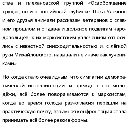
ства и пле­ха­нов­ской груп­пой «Освобождение
труда», но и в рос­сий­ской глу­бинке. Пока Ульянов
и его дру­зья вни­мали рас­ска­зам вете­ра­нов о слав­
ном про­шлом и отда­вали долж­ное подви­гам наро­
до­воль­цев, к их марк­сист­ским увле­че­ниям отно­си­
лись с извест­ной снис­хо­ди­тель­но­стью и, с лёг­кой
руки Михайловского, назы­вали не иначе как «уче­ни­
ками».
Но когда стало оче­вид­ным, что сим­па­тии демо­кра­
ти­че­ской интел­ли­ген­ции, и прежде всего моло­
дёжи, всё более пово­ра­чи­ва­ются к марк­си­стам,
когда во время голода раз­но­гла­сия пере­шли на
прак­ти­че­скую почву, вза­им­ная кон­фрон­та­ция стала
при­ни­мать всё более рез­кие формы.