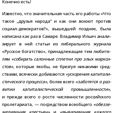
Конечно есть!
Известно, что зна­чи­тель­ная часть его работы «Что
такое „дру­зья народа“ и как они воюют про­тив
социал-​демократов?», вышед­шей позд­нее, была
напи­сана как раз в Самаре. Владимир Ильич ана­ли­
зи­рует в ней ста­тьи из либе­раль­ного жур­нала
«Русское богат­ство», при­над­ле­жа­щие тем люби­те­
лям
«соби­рать салон­ные сплетни про злых марк­си­
стов»
, кото­рые якобы, не брез­гуя ника­кими сред­
ствами, вся­че­ски доби­ва­ются
«уско­ре­ния капи­та­ли­
сти­че­ского про­цесса»
, более всего
«забо­тятся о раз­
ви­тии капи­та­ли­сти­че­ской про­мыш­лен­но­сти»
,
и прежде всего о росте чис­лен­но­сти рос­сий­ского
про­ле­та­ри­ата, — посред­ством все­об­щего
«обез­зе­
ме­ли­ва­ния кре­стьян»
и
«выва­ри­ва­ния каж­дого