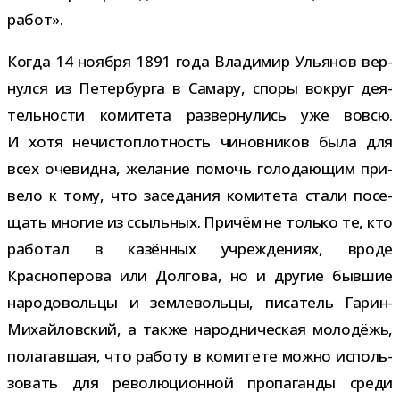
работ».
Когда 14 ноября 1891 года Владимир Ульянов вер­
нулся из Петербурга в Самару, споры вокруг дея­
тель­но­сти коми­тета раз­вер­ну­лись уже вовсю.
И хотя нечи­сто­плот­ность чинов­ни­ков была для
всех оче­видна, жела­ние помочь голо­да­ю­щим при­
вело к тому, что засе­да­ния коми­тета стали посе­
щать мно­гие из ссыль­ных. Причём не только те, кто
рабо­тал в казён­ных учре­жде­ниях, вроде
Красноперова или Долгова, но и дру­гие быв­шие
наро­до­вольцы и зем­ле­вольцы, писа­тель Гарин-​
Михайловский, а также народ­ни­че­ская моло­дёжь,
пола­гав­шая, что работу в коми­тете можно исполь­
зо­вать для рево­лю­ци­он­ной про­па­ганды среди