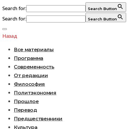
Search for:
Search Button
Search for:
Search Button
Перейти
к
Назад
содержимому
Все материалы
Программа
Современность
От редакции
Философия
Политэкономия
Прошлое
Перевод
Предшественники
Культура