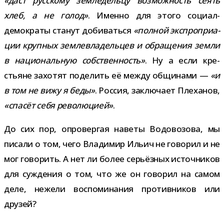
«даст рус­скому зем­ле­дельцу воз­мож­ность сеять
хлеб, а не голод»
. Именно для этого социал-​
демократы ста­нут доби­ваться
«пол­ной экс­про­при­а­
ции круп­ных зем­ле­вла­дель­цев и обра­ще­ния земли
в наци­о­наль­ную соб­ствен­ность»
. Ну а если кре­
стьяне захо­тят поде­лить её между общи­нами —
«и
в том не вижу я беды»
. Россия, заклю­чает Плеханов,
«спа­сёт себя рево­лю­цией»
.
До сих пор, опро­вер­гая наветы Водовозова, мы
писали о том, чего Владимир Ильич не гово­рил и не
мог гово­рить. А нет ли более серьёз­ных источ­ни­ков
для суж­де­ния о том, что же он гово­рил на самом
деле, нежели вос­по­ми­на­ния про­тив­ни­ков или
друзей?