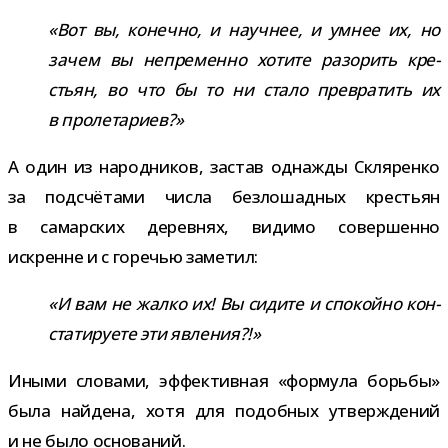
«Вот вы, конечно, и науч­нее, и умнее их, но
зачем вы непре­менно хотите разо­рить кре­
стьян, во что бы то ни стало пре­вра­тить их
в пролетариев?»
А один из народ­ни­ков, застав одна­жды Скляренко
за под­счё­тами числа без­ло­шад­ных кре­стьян
в самар­ских дерев­нях, видимо совер­шенно
искренне и с горе­чью заметил:
«И вам не жалко их! Вы сидите и спо­койно кон­
ста­ти­ру­ете эти явления?!»
Иными сло­вами, эффек­тив­ная «фор­мула борьбы»
была най­дена, хотя для подоб­ных утвер­жде­ний
и не было оснований.