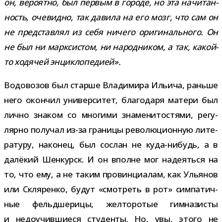
он, веро­ятно, был пер­вым в городе, но эта начи­тан­
ность, оче­видно, так давила на его мозг, что сам он
не пред­став­лял из себя ничего ори­ги­наль­ного. Он
не был ни марк­си­стом, ни народ­ни­ком, а так, какой-​
то ходя­чей энциклопедией».
Водовозов был старше Владимира Ильича, раньше
него окон­чил уни­вер­си­тет, бла­го­даря матери был
лично зна­ком со мно­гими зна­ме­ни­то­стями, регу­
лярно полу­чал из-​за гра­ницы рево­лю­ци­он­ную лите­
ра­туру, нако­нец, был сослан не куда-​нибудь, а в
далё­кий Шенкурск. И он вполне мог наде­яться на
то, что ему, а не таким про­вин­ци­а­лам, как Ульянов
или Скляренко, будут «смот­реть в рот» сим­па­тич­
ные фельд­ше­рицы, жел­то­ро­тые гим­на­зи­сты
и недо­учив­ши­еся сту­денты. Но, увы, этого не