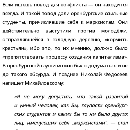
Если ищешь повод для кон­фликта — он нахо­дится
все­гда. И такой повод дали орен­бург­ские ссыль­ные
сту­денты, при­чис­ляв­шие себя к марк­си­стам. Они
дей­стви­тельно высту­пили про­тив моло­дёжи,
отправ­ляв­шейся в голод­ную деревню, «кор­мить
кре­стьян», ибо это, по их мне­нию, должно было
«пре­пят­ство­вать про­цессу созда­ния капи­та­лизма».
В орен­бург­ской глуши можно было доду­маться и не
до такого абсурда. И позд­нее Николай Федосеев
напи­шет Михайловскому:
«Я не могу допу­стить, что такой раз­ви­той
и умный чело­век, как Вы, глу­по­сти орен­бург­
ских сту­ден­тов и каких бы то ни было дру­гих
лиц, име­ну­ю­щих себя „марк­си­стами“, — стал