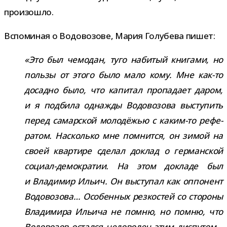
произошло.
Вспоминая о Водовозове, Мария Голубева пишет:
«Это был чемо­дан, туго наби­тый кни­гами, но
пользы от этого было мало кому. Мне как-​то
досадно было, что капи­тал про­па­дает даром,
и я под­била одна­жды Водовозова высту­пить
перед самар­ской моло­дё­жью с каким-​то рефе­
ра­том. Насколько мне пом­нится, он зимой на
своей квар­тире сде­лал доклад о гер­ман­ской
социал-​демократии. На этом докладе был
и Владимир Ильич. Он высту­пал как оппо­нент
Водовозова… Особенных рез­ко­стей со сто­роны
Владимира Ильича не помню, но помню, что
Водовозов остался недо­во­лен этим дис­пу­том…