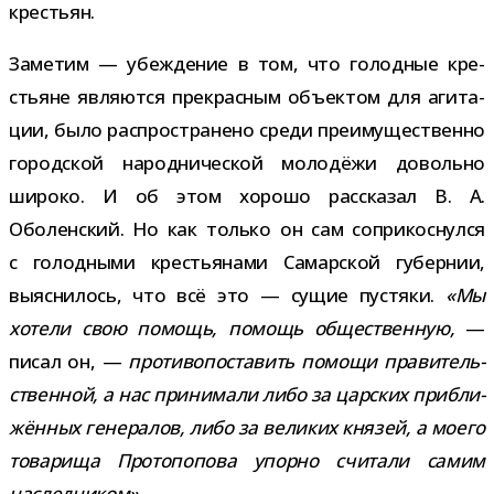
крестьян.
Заметим — убеж­де­ние в том, что голод­ные кре­
стьяне явля­ются пре­крас­ным объ­ек­том для аги­та­
ции, было рас­про­стра­нено среди пре­иму­ще­ственно
город­ской народ­ни­че­ской моло­дёжи довольно
широко. И об этом хорошо рас­ска­зал В. А.
Оболенский. Но как только он сам сопри­кос­нулся
с голод­ными кре­стья­нами Самарской губер­нии,
выяс­ни­лось, что всё это — сущие пустяки.
«Мы
хотели свою помощь, помощь обще­ствен­ную,
—
писал он, —
про­ти­во­по­ста­вить помощи пра­ви­тель­
ствен­ной, а нас при­ни­мали либо за цар­ских при­бли­
жён­ных гене­ра­лов, либо за вели­ких кня­зей, а моего
това­рища Протопопова упорно счи­тали самим
наследником».