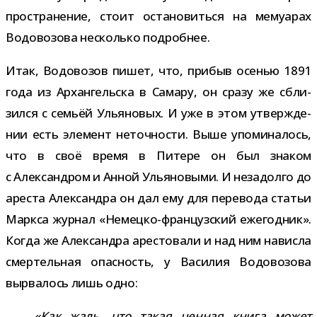
про­стра­не­ние, стоит оста­но­виться на мему­а­рах
Водовозова несколько подробнее.
Итак, Водовозов пишет, что, при­быв осе­нью 1891
года из Архангельска в Самару, он сразу же сбли­
зился с семьёй Ульяновых. И уже в этом утвер­жде­
нии есть эле­мент неточ­но­сти. Выше упо­ми­на­лось,
что в своё время в Питере он был зна­ком
с Александром и Анной Ульяновыми. И неза­долго до
аре­ста Александра он дал ему для пере­вода ста­тьи
Маркса жур­нал «Немецко-​французский еже­год­ник».
Когда же Александра аре­сто­вали и над ним нависла
смер­тель­ная опас­ность, у Василия Водовозова
вырва­лось лишь одно:
«Как жаль, что такая цен­ная книга может