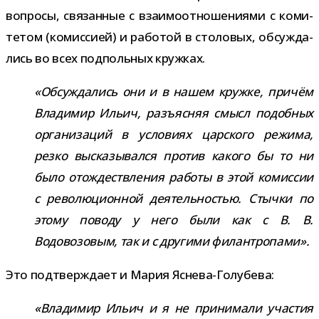
вопросы, свя­зан­ные с вза­и­мо­от­но­ше­ни­ями с коми­
те­том (комис­сией) и рабо­той в сто­ло­вых, обсуж­да­
лись во всех под­поль­ных кружках.
«Обсуждались они и в нашем кружке, при­чём
Владимир Ильич, разъ­яс­няя смысл подоб­ных
орга­ни­за­ций в усло­виях цар­ского режима,
резко выска­зы­вался про­тив какого бы то ни
было отож­деств­ле­ния работы в этой комис­сии
с рево­лю­ци­он­ной дея­тель­но­стью. Стычки по
этому поводу у него были как с В. В.
Водовозовым, так и с дру­гими филантропами».
Это под­твер­ждает и Мария Яснева-Голубева:
«Владимир Ильич и я не при­ни­мали уча­стия