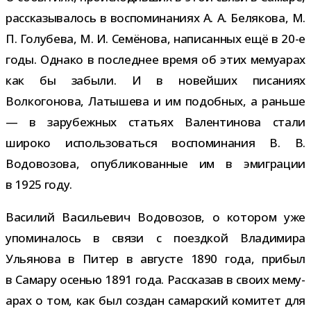
рас­ска­зы­ва­лось в вос­по­ми­на­ниях А. А. Белякова, М.
П. Голубева, М. И. Семёнова, напи­сан­ных ещё в 20-​е
годы. Однако в послед­нее время об этих мему­а­рах
как бы забыли. И в новей­ших писа­ниях
Волкогонова, Латышева и им подоб­ных, а раньше
— в зару­беж­ных ста­тьях Валентинова стали
широко исполь­зо­ваться вос­по­ми­на­ния В. В.
Водовозова, опуб­ли­ко­ван­ные им в эми­гра­ции
в 1925 году.
Василий Васильевич Водовозов, о кото­ром уже
упо­ми­на­лось в связи с поезд­кой Владимира
Ульянова в Питер в авгу­сте 1890 года, при­был
в Самару осе­нью 1891 года. Рассказав в своих мему­
а­рах о том, как был создан самар­ский коми­тет для