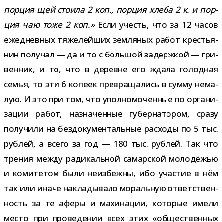
пор­ция щей сто­ила 2 коп., пор­ция хлеба 2 к. и пор­
ция чаю тоже 2 коп.»
Если учесть, что за 12 часов
еже­днев­ных тяже­лей­ших зем­ля­ных работ кре­стья­
нин полу­чал — да и то с боль­шой задерж­кой — гри­
вен­ник, и то, что в деревне его ждала голод­ная
семья, то эти 6 копеек пре­вра­ща­лись в сумму нема­
лую. И это при том, что упол­но­мо­чен­ные по орга­ни­
за­ции работ, назна­чен­ные губер­на­то­ром, сразу
полу­чили на без­до­ку­мен­таль­ные рас­ходы по 5 тыс.
руб­лей, а всего за год — 180 тыс. руб­лей. Так что
тре­ния между ради­каль­ной самар­ской моло­дё­жью
и коми­те­том были неиз­бежны, ибо уча­стие в нём
так или иначе накла­ды­вало мораль­ную ответ­ствен­
ность за те аферы и махи­на­ции, кото­рые имели
место при про­ве­де­нии всех этих «обще­ствен­ных