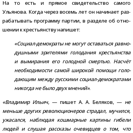
На то есть и пря­мое сви­де­тель­ство самого
Ульянова. Когда через восемь лет он начи­нает раз­
ра­ба­ты­вать про­грамму пар­тии, в раз­деле об отно­
ше­нии к кре­стьян­ству напишет:
«Социал-​демократы не могут оста­ваться рав­но­
душ­ными зри­те­лями голо­да­ния кре­стьян­ства
и выми­ра­ния его голод­ной смер­тью. Насчёт
необ­хо­ди­мо­сти самой широ­кой помощи голо­
да­ю­щим между рус­скими социал-​демократами
нико­гда не было двух мне­ний»
.
«Владимир Ильич
, — пишет А. А. Беляков, —
не
меньше дру­гих рево­лю­ци­о­не­ров стра­дал, мучился,
ужа­сался, наблю­дая кош­мар­ные кар­тины гибели
людей и слу­шая рас­сказы оче­вид­цев о том, что