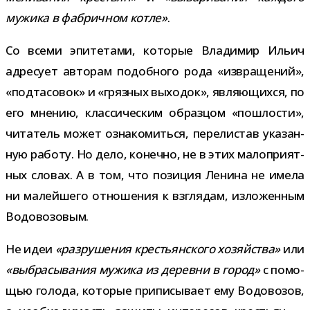
мужика в фаб­рич­ном котле»
.
Со всеми эпи­те­тами, кото­рые Владимир Ильич
адре­сует авто­рам подоб­ного рода «извра­ще­ний»,
«под­та­со­вок» и «гряз­ных выхо­док», явля­ю­щихся, по
его мне­нию, клас­си­че­ским образ­цом «пош­ло­сти»,
чита­тель может озна­ко­миться, пере­ли­став ука­зан­
ную работу. Но дело, конечно, не в этих мало­при­ят­
ных сло­вах. А в том, что пози­ция Ленина не имела
ни малей­шего отно­ше­ния к взгля­дам, изло­жен­ным
Водовозовым.
Не идеи
«раз­ру­ше­ния кре­стьян­ского хозяй­ства»
или
«выбра­сы­ва­ния мужика из деревни в город»
с помо­
щью голода, кото­рые при­пи­сы­вает ему Водовозов,