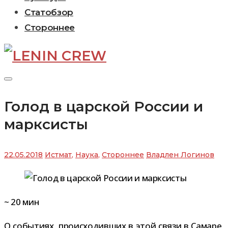
Статобзор
Стороннее
Голод в царской России и
марксисты
22.05.2018
Истмат
,
Наука
,
Стороннее
Владлен Логинов
~
20
мин
О собы­тиях, про­ис­хо­див­ших в этой связи в Самаре,