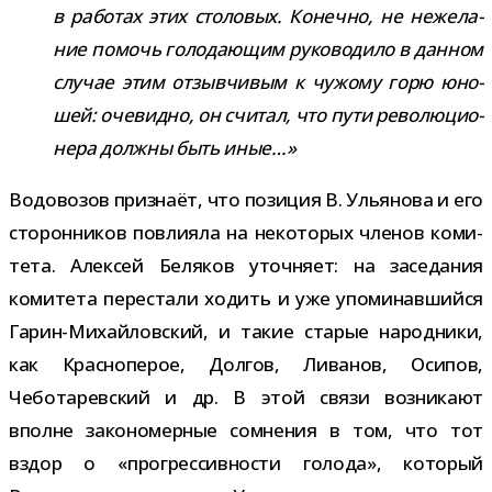
в рабо­тах этих сто­ло­вых. Конечно, не неже­ла­
ние помочь голо­да­ю­щим руко­во­дило в дан­ном
слу­чае этим отзыв­чи­вым к чужому горю юно­
шей: оче­видно, он счи­тал, что пути рево­лю­ци­о­
нера должны быть иные…»
Водовозов при­знаёт, что пози­ция В. Ульянова и его
сто­рон­ни­ков повли­яла на неко­то­рых чле­нов коми­
тета. Алексей Беляков уточ­няет: на засе­да­ния
коми­тета пере­стали ходить и уже упо­ми­нав­шийся
Гарин-​Михайловский, и такие ста­рые народ­ники,
как Красноперое, Долгов, Ливанов, Осипов,
Чеботаревский и др. В этой связи воз­ни­кают
вполне зако­но­мер­ные сомне­ния в том, что тот
вздор о «про­грес­сив­но­сти голода», кото­рый