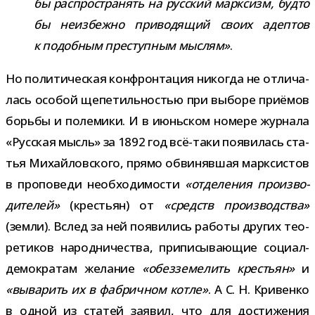
бы рас­про­стра­нять на рус­ский марк­сизм, будто
бы неиз­бежно при­во­дя­щий своих адеп­тов
к подоб­ным пре­ступ­ным мыс­лям»
.
Но поли­ти­че­ская кон­фрон­та­ция нико­гда не отли­ча­
лась осо­бой щепе­тиль­но­стью при выборе при­ё­мов
борьбы и поле­мики. И в июнь­ском номере жур­нала
«Русская мысль» за 1892 год всё-​таки появи­лась ста­
тья Михайловского, прямо обви­няв­шая марк­си­стов
в про­по­веди необ­хо­ди­мо­сти
«отде­ле­ния про­из­во­
ди­те­лей»
(кре­стьян) от
«средств про­из­вод­ства»
(земли). Вслед за ней появи­лись работы дру­гих тео­
ре­ти­ков народ­ни­че­ства, при­пи­сы­ва­ю­щие социал-​
демократам жела­ние
«обез­зе­ме­лить кре­стьян»
и
«выва­рить их в фаб­рич­ном котле»
. А С. Н. Кривенко
в одной из ста­тей заявил, что для дости­же­ния