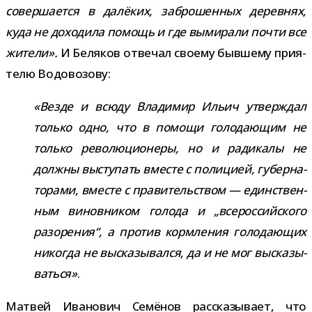
совер­ша­ется в далё­ких, забро­шен­ных дерев­нях,
куда не дохо­дила помощь и где выми­рали почти все
жители».
И Беляков отве­чал сво­ему быв­шему при­я­
телю Водовозову:
«Везде и всюду Владимир Ильич утвер­ждал
только одно, что в помощи голо­да­ю­щим не
только рево­лю­ци­о­неры, но и ради­калы не
должны высту­пать вме­сте с поли­цией, губер­на­
то­рами, вме­сте с пра­ви­тель­ством — един­ствен­
ным винов­ни­ком голода и „все­рос­сий­ского
разо­ре­ния“, а про­тив корм­ле­ния голо­да­ю­щих
нико­гда не выска­зы­вался, да и не мог выска­зы­
ваться»
.
Матвей Иванович Семёнов рас­ска­зы­вает, что