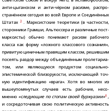
анти-​цыганском и анти-​чёрном расизме, рас­про­
стра­нён­ном сего­дня во всей Европе и Соединённых
3
Штатах
. Марксистские тео­ре­тики (в част­но­сти,
сто­рон­ники Грамши, Альтюссера и раз­лич­ные пост­
марк­си­сты) обычно пони­мают расизм рабо­чего
класса как форму «лож­ного клас­со­вого созна­ния»,
при­ви­тую цинич­ным пра­вя­щим клас­сом, решив­шим
посе­ять раз­дор между объ­еди­нён­ным про­ле­та­ри­а­
том, или явля­ю­щу­юся про­дук­том социально-​
эпистемической бли­зо­ру­ко­сти, исклю­ча­ю­щей точ­
ную иден­ти­фи­ка­цию «врага». Хотя во мно­гих из
выше­упо­мя­ну­тых слу­чаев есть рабо­чие, несо­
4
мненно
«сле­ду­ю­щие по сто­пам своей бур­жу­а­зии»
,
и сосре­до­то­чи­вая свою поли­ти­че­скую актив­ность