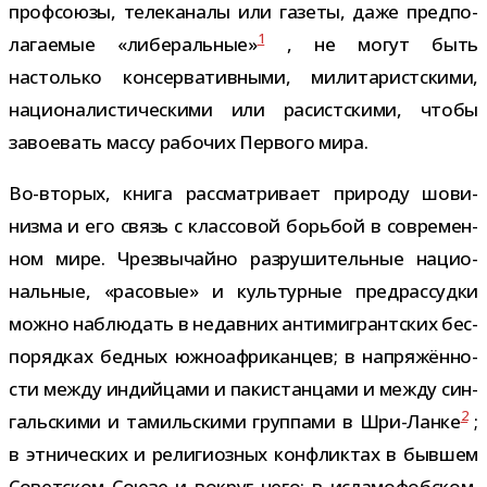
проф­со­юзы, теле­ка­налы или газеты, даже пред­по­
1
ла­га­е­мые «либе­раль­ные»
, не могут быть
настолько кон­сер­ва­тив­ными, мили­та­рист­скими,
наци­о­на­ли­сти­че­скими или расист­скими, чтобы
заво­е­вать массу рабо­чих Первого мира.
Во-​вторых, книга рас­смат­ри­вает при­роду шови­
низма и его связь с клас­со­вой борь­бой в совре­мен­
ном мире. Чрезвычайно раз­ру­ши­тель­ные наци­о­
наль­ные, «расо­вые» и куль­тур­ные пред­рас­судки
можно наблю­дать в недав­них анти­ми­грант­ских бес­
по­ряд­ках бед­ных южно­аф­ри­кан­цев; в напря­жён­но­
сти между индий­цами и паки­стан­цами и между син­
2
галь­скими и тамиль­скими груп­пами в Шри-​Ланке
;
в этни­че­ских и рели­ги­оз­ных кон­флик­тах в быв­шем
Советском Союзе и вокруг него; в исла­мо­фоб­ском,