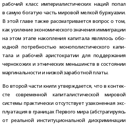
рабо­чий класс импе­ри­а­ли­сти­че­ских наций попал
в самую бога­тую часть миро­вой мел­кой бур­жу­а­зии.
В этой главе также рас­смат­ри­ва­ется вопрос о том,
как уси­ле­ние эко­но­ми­че­ского зна­че­ния имми­гра­ции
на этом этапе накоп­ле­ния капи­тала явля­лось обо­
юд­ной потреб­но­стью моно­по­ли­сти­че­ского капи­
тала и рабо­чей ари­сто­кра­тии для под­дер­жа­ния
чер­но­ко­жих и этни­че­ских мень­шинств в состо­я­нии
мар­ги­наль­но­сти и низ­кой зара­бот­ной платы.
Во вто­рой части книги утвер­жда­ется, что в кон­тек­
сте совре­мен­ной капи­та­ли­сти­че­ской миро­вой
системы прак­ти­че­ски отсут­ствует уза­ко­нен­ная экс­
плу­а­та­ция в гра­ни­цах Первого мира (абстра­ги­ру­ясь
от реаль­ной инсти­ту­ци­о­наль­ной дис­кри­ми­на­ции