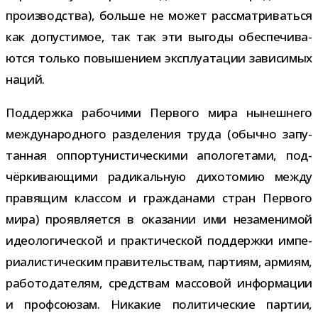
про­из­вод­ства), больше не может рас­смат­ри­ваться
как допу­сти­мое, так так эти выгоды обес­пе­чи­ва­
ются только повы­ше­нием экс­плу­а­та­ции зави­си­мых
наций.
Поддержка рабо­чими Первого мира нынеш­него
меж­ду­на­род­ного раз­де­ле­ния труда (обычно запу­
тан­ная оппор­ту­ни­сти­че­скими апо­ло­ге­тами, под­
чёр­ки­ва­ю­щими ради­каль­ную дихо­то­мию между
пра­вя­щим клас­сом и граж­да­нами стран Первого
мира) про­яв­ля­ется в ока­за­нии ими неза­ме­ни­мой
идео­ло­ги­че­ской и прак­ти­че­ской под­держки импе­
ри­а­ли­сти­че­ским пра­ви­тель­ствам, пар­тиям, армиям,
рабо­то­да­те­лям, сред­ствам мас­со­вой инфор­ма­ции
и проф­со­ю­зам. Никакие поли­ти­че­ские пар­тии,