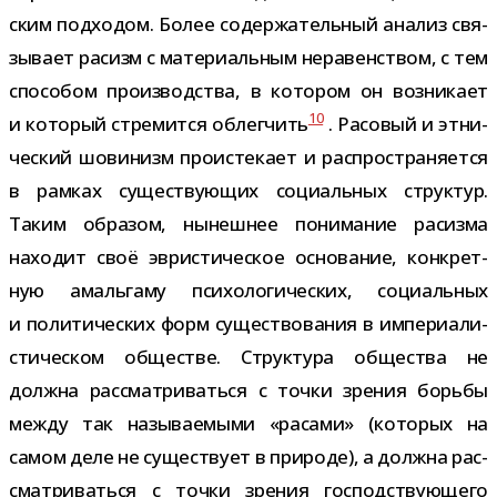
ским под­хо­дом. Более содер­жа­тель­ный ана­лиз свя­
зы­вает расизм с мате­ри­аль­ным нера­вен­ством, с тем
спо­со­бом про­из­вод­ства, в кото­ром он воз­ни­кает
10
и кото­рый стре­мится облег­чить
. Расовый и этни­
че­ский шови­низм про­ис­те­кает и рас­про­стра­ня­ется
в рам­ках суще­ству­ю­щих соци­аль­ных струк­тур.
Таким обра­зом, нынеш­нее пони­ма­ние расизма
нахо­дит своё эври­сти­че­ское осно­ва­ние, кон­крет­
ную амаль­гаму пси­хо­ло­ги­че­ских, соци­аль­ных
и поли­ти­че­ских форм суще­ство­ва­ния в импе­ри­а­ли­
сти­че­ском обще­стве. Структура обще­ства не
должна рас­смат­ри­ваться с точки зре­ния борьбы
между так назы­ва­е­мыми «расами» (кото­рых на
самом деле не суще­ствует в при­роде), а должна рас­
смат­ри­ваться с точки зре­ния гос­под­ству­ю­щего