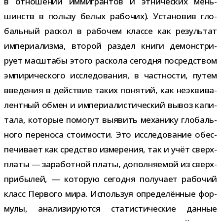
в отно­ше­нии имми­гран­тов и этни­че­ских мень­
шинств в пользу белых рабо­чих). Установив гло­
баль­ный рас­кол в рабо­чем классе как резуль­тат
импе­ри­а­лизма, вто­рой раз­дел книги демон­стри­
рует мас­штабы этого рас­кола сего­дня посред­ством
эмпи­ри­че­ского иссле­до­ва­ния, в част­но­сти, путем
вве­де­ния в дей­ствие таких поня­тий, как неэк­ви­ва­
лент­ный обмен и импе­ри­а­ли­сти­че­ский вывоз капи­
тала, кото­рые помо­гут выявить меха­нику гло­баль­
ного пере­носа сто­и­мо­сти. Это иссле­до­ва­ние обес­
пе­чи­вает как сред­ство изме­ре­ния, так и учёт сверх­
платы — зара­бот­ной платы, допол­ня­е­мой из сверх­
при­бы­лей, — кото­рую сего­дня полу­чает рабо­чий
класс Первого мира. Используя опре­де­лён­ные фор­
мулы, ана­ли­зи­ру­ются ста­ти­сти­че­ские дан­ные