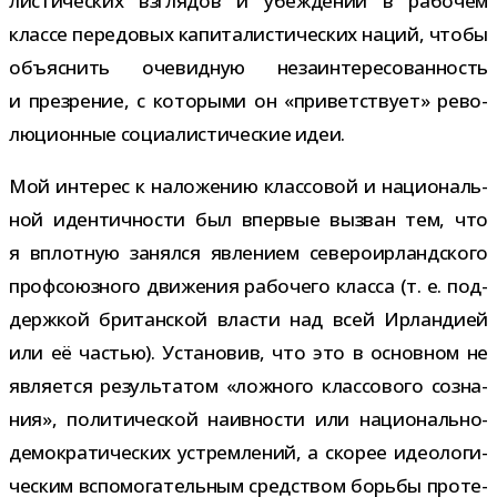
ли­сти­че­ских взгля­дов и убеж­де­ний в рабо­чем
классе пере­до­вых капи­та­ли­сти­че­ских наций, чтобы
объ­яс­нить оче­вид­ную неза­ин­те­ре­со­ван­ность
и пре­зре­ние, с кото­рыми он «при­вет­ствует» рево­
лю­ци­он­ные соци­а­ли­сти­че­ские идеи.
Мой инте­рес к нало­же­нию клас­со­вой и наци­о­наль­
ной иден­тич­но­сти был впер­вые вызван тем, что
я вплот­ную занялся явле­нием севе­ро­ир­ланд­ского
проф­со­юз­ного дви­же­ния рабо­чего класса (т. е. под­
держ­кой бри­тан­ской вла­сти над всей Ирландией
или её частью). Установив, что это в основ­ном не
явля­ется резуль­та­том «лож­ного клас­со­вого созна­
ния», поли­ти­че­ской наив­но­сти или национально-​
демократических устрем­ле­ний, а ско­рее идео­ло­ги­
че­ским вспо­мо­га­тель­ным сред­ством борьбы про­те­