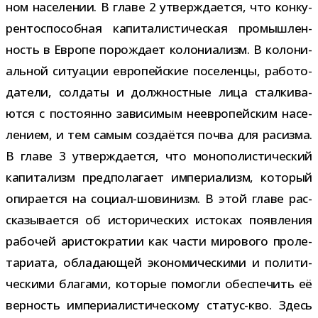
ном насе­ле­нии. В главе 2 утвер­жда­ется, что кон­ку­
рен­то­спо­соб­ная капи­та­ли­сти­че­ская про­мыш­лен­
ность в Европе порож­дает коло­ни­а­лизм. В коло­ни­
аль­ной ситу­а­ции евро­пей­ские посе­ленцы, рабо­то­
да­тели, сол­даты и долж­ност­ные лица стал­ки­ва­
ются с посто­янно зави­си­мым неев­ро­пей­ским насе­
ле­нием, и тем самым созда­ётся почва для расизма.
В главе 3 утвер­жда­ется, что моно­по­ли­сти­че­ский
капи­та­лизм пред­по­ла­гает импе­ри­а­лизм, кото­рый
опи­ра­ется на социал-​шовинизм. В этой главе рас­
ска­зы­ва­ется об исто­ри­че­ских исто­ках появ­ле­ния
рабо­чей ари­сто­кра­тии как части миро­вого про­ле­
та­ри­ата, обла­да­ю­щей эко­но­ми­че­скими и поли­ти­
че­скими бла­гами, кото­рые помогли обес­пе­чить её
вер­ность импе­ри­а­ли­сти­че­скому статус-​кво. Здесь