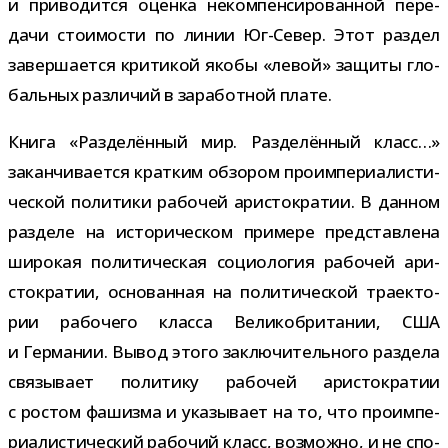
и при­во­дится оценка неком­пен­си­ро­ван­ной пере­
дачи сто­и­мо­сти по линии Юг-​Север. Этот раз­дел
завер­ша­ется кри­ти­кой якобы «левой» защиты гло­
баль­ных раз­ли­чий в зара­бот­ной плате.
Книга «Разделённый мир. Разделённый класс…»
закан­чи­ва­ется крат­ким обзо­ром про­им­пе­ри­а­ли­сти­
че­ской поли­тики рабо­чей ари­сто­кра­тии. В дан­ном
раз­деле на исто­ри­че­ском при­мере пред­став­лена
широ­кая поли­ти­че­ская социо­ло­гия рабо­чей ари­
сто­кра­тии, осно­ван­ная на поли­ти­че­ской тра­ек­то­
рии рабо­чего класса Великобритании, США
и Германии. Вывод этого заклю­чи­тель­ного раз­дела
свя­зы­вает поли­тику рабо­чей ари­сто­кра­тии
с ростом фашизма и ука­зы­вает на то, что про­им­пе­
ри­а­ли­сти­че­ский рабо­чий класс, воз­можно, и не спо­