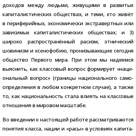
дохо­дов между людьми, живу­щими в раз­ви­тых
капи­та­ли­сти­че­ских обще­ствах, и теми, кто живёт
в пери­фе­рий­ных, эко­но­ми­че­ски экс­тра­верт­ных или
зави­си­мых капи­та­ли­сти­че­ских обще­ствах; и 3)
широко рас­про­стра­нён­ный расизм, этни­че­ский
шови­низм и ксе­но­фо­бию, про­ни­зы­ва­ю­щие сего­дня
обще­ство Первого мира. При этом мы наде­емся
выяс­нить, как клас­со­вый вопрос фор­ми­рует «наци­
о­наль­ный вопрос» (гра­ницы наци­о­наль­ного само­
опре­де­ле­ния в любом кон­крет­ном слу­чае), а также
то, как наци­о­наль­ность стала вли­ять на клас­со­вые
отно­ше­ния в миро­вом масштабе.
Во вве­де­нии к насто­я­щей работе рас­смат­ри­ва­ются
поня­тия класса, нации и «расы» в усло­виях капи­та­