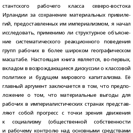
стант­ского рабо­чего класса северо-​востока
Ирландии за сохра­не­ние мате­ри­аль­ных при­ви­ле­
гий, предо­став­лен­ных им импе­ри­а­лиз­мом, я начал
иссле­до­вать, при­ме­нимо ли струк­тур­ное объ­яс­не­
ние систе­ма­ти­че­ского реак­ци­он­ного пове­де­ния
групп рабо­чих в более широ­ком гео­гра­фи­че­ском
мас­штабе. Настоящая книга явля­ется, во-​первых,
вкла­дом в воз­рож­да­ю­щи­еся дис­кус­сии о клас­со­вой
поли­тике и буду­щем миро­вого капи­та­лизма. Её
глав­ный аргу­мент заклю­ча­ется в том, что пред­по­
ло­же­ние о том, что мате­ри­аль­ные выгоды для
рабо­чих в импе­ри­а­ли­сти­че­ских стра­нах пред­став­
ляют собой про­гресс с точки зре­ния дви­же­ния
к соци­а­лизму (обще­ствен­ной соб­ствен­но­сти
и рабо­чему кон­тролю над основ­ными сред­ствами