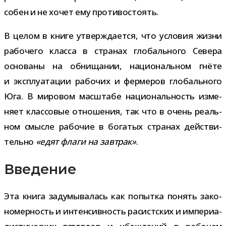
со­бен и не хочет ему противостоять.
В целом в книге утвер­жда­ется, что усло­вия жизни
рабо­чего класса в стра­нах гло­баль­ного Севера
осно­ваны на обни­ща­нии, наци­о­наль­ном гнёте
и экс­плу­а­та­ции рабо­чих и фер­ме­ров гло­баль­ного
Юга. В миро­вом мас­штабе наци­о­наль­ность изме­
няет клас­со­вые отно­ше­ния, так что в очень реаль­
ном смысле рабо­чие в бога­тых стра­нах дей­стви­
тельно
«едят флаги на зав­трак»
.
Введение
Эта книга заду­мы­ва­лась как попытка понять зако­
но­мер­ность и интен­сив­ность расист­ских и импе­ри­а­