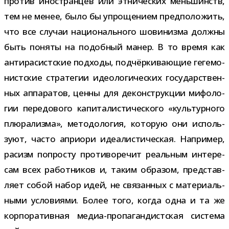
про­тив ино­стран­цев или этни­че­ских мень­шинств,
тем не менее, было бы упро­ще­нием пред­по­ло­жить,
что все слу­чаи наци­о­наль­ного шови­низма должны
быть поняты на подоб­ный манер. В то время как
анти­ра­сист­ские под­ходы, под­чёр­ки­ва­ю­щие геге­мо­
нист­ские стра­те­гии идео­ло­ги­че­ских госу­дар­ствен­
ных аппа­ра­тов, ценны для декон­струк­ции мифо­ло­
гии пере­до­вого капи­та­ли­сти­че­ского «куль­тур­ного
плю­ра­лизма», мето­до­ло­гия, кото­рую они исполь­
зуют, часто апри­ори иде­а­ли­сти­че­ская. Например,
расизм попро­сту про­ти­во­ре­чит реаль­ным инте­ре­
сам всех работ­ни­ков и, таким обра­зом, пред­став­
ляет собой набор идей, не свя­зан­ных с мате­ри­аль­
ными усло­ви­ями. Более того, когда одна и та же
кор­по­ра­тив­ная медиа-​пропагандистская система