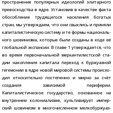
про­стра­не­ние попу­ляр­ных идео­ло­гий эли­тар­ного
пре­вос­ход­ства в ядре. Установив в каче­стве факта
обособ­ле­ние тру­дя­ще­гося насе­ле­ния бога­тых
стран, мы утвер­ждаем, что они свык­лись и при­няли
капи­та­ли­сти­че­скую систему и те формы наци­о­наль­
ного шови­низма, кото­рые были созданы в ходе её
гло­баль­ной экс­пан­сии. В главе 1 утвер­жда­ется, что
во время пер­во­на­чаль­ной мер­кан­ти­лист­ской ста­
дии накоп­ле­ния капи­тала пере­ход к бур­жу­аз­ной
геге­мо­нии в ядре новой миро­вой системы про­ис­хо­
дил отно­си­тельно посте­пенно и мирно за счёт
созда­ния зави­си­мой пери­фе­рии.
Капиталистическое госу­дар­ство, осно­ван­ное на
внут­рен­нем коло­ни­а­лизме, куль­ти­ви­рует импер­
ский шови­низм в мно­го­чис­лен­ном мел­ко­бур­жу­аз­