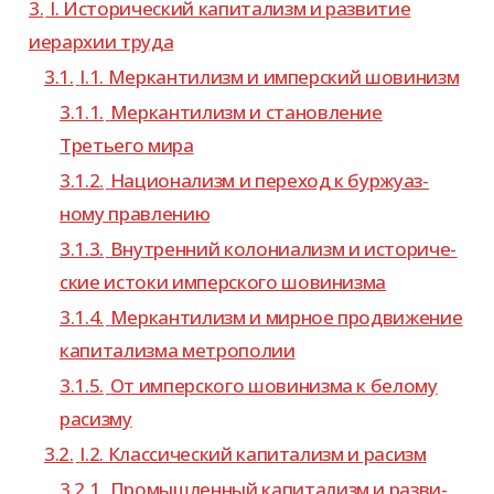
3.
I. Исторический капи­та­лизм и раз­ви­тие
иерар­хии труда
3.1.
I.1. Меркантилизм и импер­ский шовинизм
3.1.1.
Меркантилизм и ста­нов­ле­ние
Третьего мира
3.1.2.
Национализм и пере­ход к бур­жу­аз­
ному правлению
3.1.3.
Внутренний коло­ни­а­лизм и исто­ри­че­
ские истоки импер­ского шовинизма
3.1.4.
Меркантилизм и мир­ное про­дви­же­ние
капи­та­лизма метрополии
3.1.5.
От импер­ского шови­низма к белому
расизму
3.2.
I.2. Классический капи­та­лизм и расизм
3.2.1.
Промышленный капи­та­лизм и раз­ви­