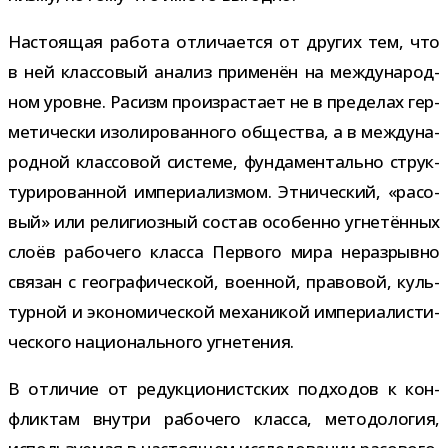
Настоящая работа отли­ча­ется от дру­гих тем, что
в ней клас­со­вый ана­лиз при­ме­нён на меж­ду­на­род­
ном уровне. Расизм про­из­рас­тает не в пре­де­лах гер­
ме­ти­че­ски изо­ли­ро­ван­ного обще­ства, а в меж­ду­на­
род­ной клас­со­вой системе, фун­да­мен­тально струк­
ту­ри­ро­ван­ной импе­ри­а­лиз­мом. Этнический, «расо­
вый» или рели­ги­оз­ный состав осо­бенно угне­тён­ных
слоёв рабо­чего класса Первого мира нераз­рывно
свя­зан с гео­гра­фи­че­ской, воен­ной, пра­во­вой, куль­
тур­ной и эко­но­ми­че­ской меха­ни­кой импе­ри­а­ли­сти­
че­ского наци­о­наль­ного угнетения.
В отли­чие от редук­ци­о­нист­ских под­хо­дов к кон­
флик­там внутри рабо­чего класса, мето­до­ло­гия,