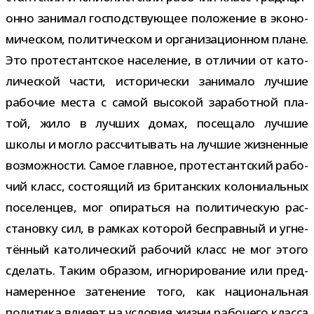
онно зани­мал гос­под­ству­ю­щее поло­же­ние в эко­но­
ми­че­ском, поли­ти­че­ском и орга­ни­за­ци­он­ном плане.
Это про­те­стант­ское насе­ле­ние, в отли­чии от като­
ли­че­ской части, исто­ри­че­ски зани­мало луч­шие
рабо­чие места с самой высо­кой зара­бот­ной пла­
той, жило в луч­ших домах, посе­щало луч­шие
школы и могло рас­счи­ты­вать на луч­шие жиз­нен­ные
воз­мож­но­сти. Самое глав­ное, про­те­стант­ский рабо­
чий класс, состо­я­щий из бри­тан­ских коло­ни­аль­ных
посе­лен­цев, мог опи­раться на поли­ти­че­скую рас­
ста­новку сил, в рам­ках кото­рой бес­прав­ный и угне­
тён­ный като­ли­че­ский рабо­чий класс не мог этого
сде­лать. Таким обра­зом, игно­ри­ро­ва­ние или пред­
на­ме­рен­ное зате­не­ние того, как наци­о­наль­ная
поли­тика вли­яет на усло­вия жизни рабо­чего класса