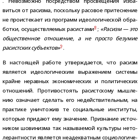
. Невозможно посред­ством про­све­ще­ния изба­
виться от расизма, поскольку расо­вое при­тес­не­ние
не про­ис­те­кает из про­грамм идео­ло­ги­че­ской обра­
8
ботки, осу­ществ­ля­е­мых раси­стами
;
«Расизм — это
обще­ствен­ное отно­ше­ние, а не про­сто безу­мие
9
расист­ских субъ­ек­тов»
.
В насто­я­щей работе утвер­жда­ется, что расизм
явля­ется идео­ло­ги­че­ским выра­же­нием системы
крайне нерав­ных эко­но­ми­че­ских и поли­ти­че­ских
отно­ше­ний. Противостоять расист­скому мыш­ле­
нию озна­чает сде­лать его недей­стви­тель­ным, на
прак­тике уни­что­жив те соци­аль­ные инсти­туты,
кото­рые при­дают ему зна­че­ние. Признание источ­
ни­ком шови­низма так назы­ва­е­мой куль­туры нето­
ле­рант­но­сти явля­ется неадек­ват­ным социо­ло­ги­че­