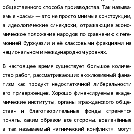
обще­ствен­ного спо­соба про­из­вод­ства. Так назы­ва­
е­мые «расы» — это не про­сто мни­мые кон­струк­ции,
а идео­ло­ги­че­ские синек­дохи, отра­жа­ю­щие эко­но­
ми­че­ское поло­же­ние наро­дов по срав­не­нию с геге­
мо­нией бур­жу­а­зии и её клас­со­выми фрак­ци­ями на
наци­о­наль­ном и меж­ду­на­род­ном уровнях.
В насто­я­щее время суще­ствует боль­шое коли­че­
ство работ, рас­смат­ри­ва­ю­щих экс­клю­зив­ный фана­
тизм как про­дукт недо­ста­точ­ной либе­раль­но­сти
его при­вер­жен­цев. Хорошо финан­си­ру­е­мые ака­де­
ми­че­ские инсти­туты, органы «граж­дан­ского обще­
ства» и бла­го­тво­ри­тель­ные фонды стре­мятся
понять, каким обра­зом все сто­роны, вовле­чён­ные
в так назы­ва­е­мый «этни­че­ский кон­фликт», могут