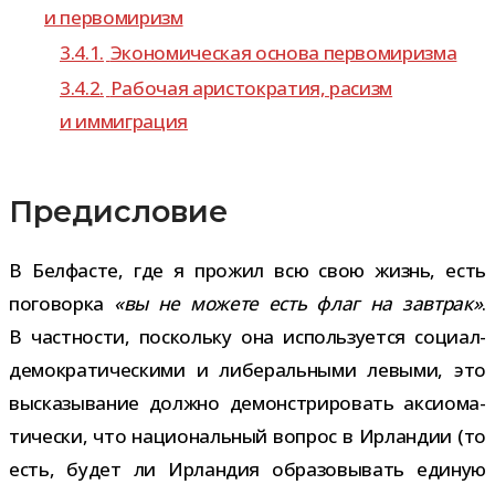
и первомиризм
3.4.1.
Экономическая основа первомиризма
3.4.2.
Рабочая ари­сто­кра­тия, расизм
и иммиграция
Предисловие
В Белфасте, где я про­жил всю свою жизнь, есть
пого­ворка
«вы не можете есть флаг на зав­трак»
.
В част­но­сти, поскольку она исполь­зу­ется социал-​
демократическими и либе­раль­ными левыми, это
выска­зы­ва­ние должно демон­стри­ро­вать акси­о­ма­
ти­че­ски, что наци­о­наль­ный вопрос в Ирландии (то
есть, будет ли Ирландия обра­зо­вы­вать еди­ную