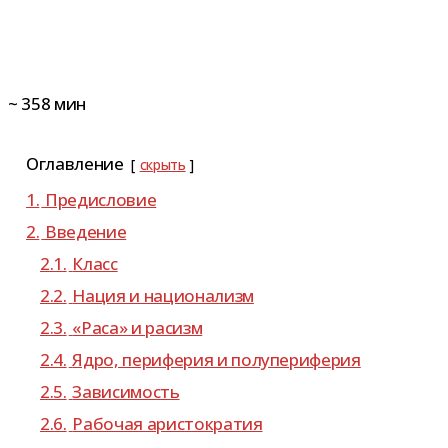
~
358
мин
Оглавление
скрыть
1.
Предисловие
2.
Введение
2.1.
Класс
2.2.
Нация и национализм
2.3.
«Раса» и расизм
2.4.
Ядро, пери­фе­рия и полупериферия
2.5.
Зависимость
2.6.
Рабочая ари­сто­кра­тия