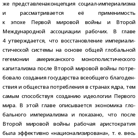
же пред­став­лена​кон­цеп­ция социал-​империализма
и рас­смат­ри­ва­ется её при­ме­ни­мость
к эпохе Первой миро­вой войны и Второй
Международной ассо­ци­а­ции рабо­чих. В главе
4 утвер­жда­ется, что вос­ста­нов­ле­ние импе­ри­а­ли­
сти­че­ской системы на основе общей гло­баль­ной
геге­мо­нии аме­ри­кан­ского моно­по­ли­сти­че­ского
капи­та­лизма после Второй миро­вой войны потре­
бо­вало созда­ния госу­дар­ства все­об­щего бла­го­ден­
ствия и обще­ства потреб­ле­ния в стра­нах ядра, тем
самым спо­соб­ствуя созда­нию идео­ло­гии Первого
мира. В этой главе опи­сы­ва­ется эко­но­мика гло­
баль­ного импе­ри­а­лизма и пока­зано, что после
Второй миро­вой войны рабо­чая ари­сто­кра­тия
была эффек­тивно «наци­о­на­ли­зи­ро­вана», т. е. весь