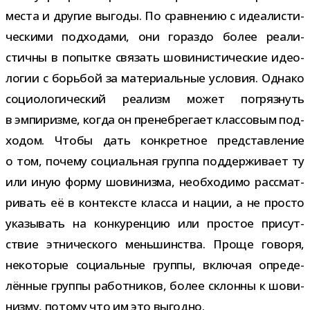
места и дру­гие выгоды. По срав­не­нию с иде­а­ли­сти­
че­скими под­хо­дами, они гораздо более реа­ли­
стичны в попытке свя­зать шови­ни­сти­че­ские идео­
ло­гии с борь­бой за мате­ри­аль­ные усло­вия. Однако
социо­ло­ги­че­ский реа­лизм может погряз­нуть
в эмпи­ризме, когда он пре­не­бре­гает клас­со­вым под­
хо­дом. Чтобы дать кон­крет­ное пред­став­ле­ние
о том, почему соци­аль­ная группа под­дер­жи­вает ту
или иную форму шови­низма, необ­хо­димо рас­смат­
ри­вать её в кон­тек­сте класса и нации, а не про­сто
ука­зы­вать на кон­ку­рен­цию или про­стое при­сут­
ствие этни­че­ского мень­шин­ства. Проще говоря,
неко­то­рые соци­аль­ные группы, вклю­чая опре­де­
лён­ные группы работ­ни­ков, более склонны к шови­
низму, потому что им это выгодно.