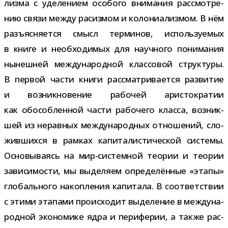
лизма с уде­ле­нием осо­бого вни­ма­ния рас­смот­ре­
нию связи между расиз­мом и коло­ни­а­лиз­мом. В нём
разъ­яс­ня­ется смысл тер­ми­нов, исполь­зу­е­мых
в книге и необ­хо­ди­мых для науч­ного пони­ма­ния
нынеш­ней меж­ду­на­род­ной клас­со­вой струк­туры.
В пер­вой части книги рас­смат­ри­ва­ется раз­ви­тие
и воз­ник­но­ве­ние рабо­чей ари­сто­кра­тии
как обособ­лен­ной части рабо­чего класса, воз­ник­
шей из нерав­ных меж­ду­на­род­ных отно­ше­ний, сло­
жив­шихся в рам­ках капи­та­ли­сти­че­ской системы.
Основываясь на мир-​системной тео­рии и тео­рии
зави­си­мо­сти, мы выде­ляем опре­де­лён­ные «этапы»
гло­баль­ного накоп­ле­ния капи­тала. В соот­вет­ствии
с этими эта­пами про­ис­хо­дит выде­ле­ние в меж­ду­на­
род­ной эко­но­мике ядра и пери­фе­рии, а также рас­