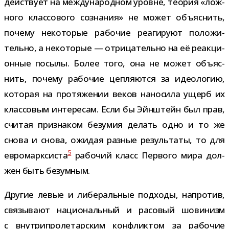
дей­ствует на меж­ду­на­род­ном уровне, тео­рия «лож­
ного клас­со­вого созна­ния» не может объ­яс­нить,
почему неко­то­рые рабо­чие реа­ги­руют поло­жи­
тельно, а неко­то­рые — отри­ца­тельно на её реак­ци­
он­ные посылы. Более того, она не может объ­яс­
нить, почему рабо­чие цеп­ля­ются за идео­ло­гию,
кото­рая на про­тя­же­нии веков нано­сила ущерб их
клас­со­вым инте­ре­сам. Если бы Эйнштейн был прав,
счи­тая при­зна­ком безу­мия делать одно и то же
снова и снова, ожи­дая раз­ные резуль­таты, то для
5
евро­марк­си­ста
рабо­чий класс Первого мира дол­
жен быть безумным.
Другие левые и либе­раль­ные под­ходы, напро­тив,
свя­зы­вают наци­о­наль­ный и расо­вый шови­низм
с внут­ри­про­ле­тар­ским кон­флик­том за рабо­чие