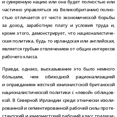
и суве­рен­ную нацию или она будет пол­но­стью или
частично управ­ляться из Великобритании) пол­но­
стью отли­ча­ется от чисто эко­но­ми­че­ской борьбы
за доход, зара­бот­ную плату и усло­вия труда и,
кроме этого, демон­стри­рует, что наци­о­на­ли­сти­че­
ская поли­тика, будь то ирланд­ская или англий­ская,
явля­ется гру­бым отвле­че­нием от общих инте­ре­сов
рабо­чего класса.
Правда, однако, выска­зы­ва­ние это было немного
бо́льшим, чем оби­ход­ной раци­о­на­ли­за­цией
и оправ­да­нием жёст­кой юни­о­нист­ской бри­тан­ской
наци­о­на­ли­сти­че­ской поли­тики с «левой» обли­цов­
кой. В Северной Ирландии среди этни­че­ски изо­ли­
ро­ван­ной и сег­мен­ти­ро­ван­ной рабо­чей силы про­те­
стант­ский и юни­о­нист­ский рабо­чий класс тра­ди­ци­