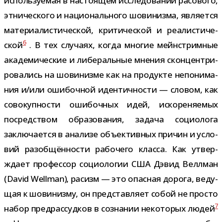
исполь­зу­е­мая в насто­я­щем иссле­до­ва­нии расо­вого,
этни­че­ского и наци­о­наль­ного шови­низма, явля­ется
мате­ри­а­ли­сти­че­ской, кри­ти­че­ской и реа­ли­сти­че­
6
ской
. В тех слу­чаях, когда мно­гие мейн­стрим­ные
ака­де­ми­че­ские и либе­раль­ные мне­ния скон­цен­три­
ро­ва­лись на шови­низме как на про­дукте непо­ни­ма­
ния и/​или оши­боч­ной иден­тич­но­сти — сло­вом, как
сово­куп­но­сти оши­боч­ных идей, иско­ре­ня­е­мых
посред­ством обра­зо­ва­ния, задача социо­лога
заклю­ча­ется в ана­лизе объ­ек­тив­ных при­чин и усло­
вий раз­об­щён­но­сти рабо­чего класса. Как утвер­
ждает про­фес­сор социо­ло­гии США Дэвид Веллман
(David Wellman), расизм — это опас­ная дорога, веду­
щая к шови­низму, он пред­став­ляет собой не про­сто
7
набор пред­рас­суд­ков в созна­нии неко­то­рых людей