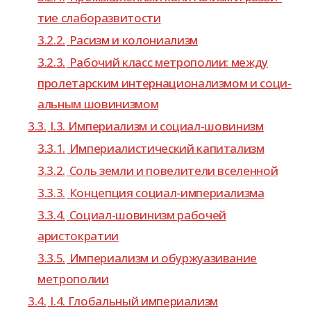
тие слаборазвитости
3.2.2.
Расизм и колониализм
3.2.3.
Рабочий класс мет­ро­по­лии: между
про­ле­тар­ским интер­на­ци­о­на­лиз­мом и соци­
аль­ным шовинизмом
3.3.
I.3. Империализм и социал-шовинизм
3.3.1.
Империалистический капи­та­лизм
3.3.2.
Соль земли и пове­ли­тели вселенной
3.3.3.
Концепция социал-​империализма
3.3.4.
Социал-​шовинизм рабо­чей
аристократии
3.3.5.
Империализм и обур­жу­а­зи­ва­ние
метрополии
3.4.
I.4. Глобальный импе­ри­а­лизм