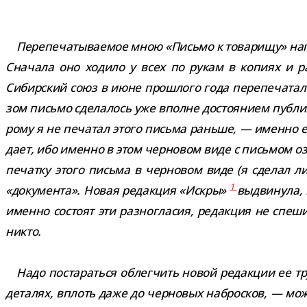
Перепечатываемое мною «Письмо к това­рищу» напи­
Сначала оно ходило у всех по рукам в копиях и рас­пр
Сибирский союз в июне про­шлого года пере­пе­ча­тал э
зом письмо сде­ла­лось уже вполне досто­я­нием пуб­лики
рому я не печа­тал этого письма раньше, — именно его 
дает, ибо именно в этом чер­но­вом виде с пись­мом оз
пе­чатку этого письма в чер­но­вом виде (я сде­лал ли
1
«доку­мента». Новая редак­ция «Искры»
выдви­нула, 
именно состоят эти раз­но­гла­сия, редак­ция не спе­ш
никто.
Надо поста­раться облег­чить новой редак­ции ее тр
дета­лях, вплоть даже до чер­но­вых наброс­ков, — мож