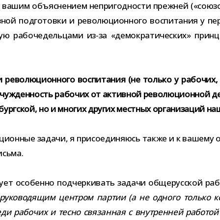
ашим объ­яс­не­нием непри­год­но­сти преж­ней («сою­зов
ной под­го­товки и рево­лю­ци­он­ного вос­пи­та­ния у пе
рабо­че­дель­цами из-​за «демо­кра­ти­че­ских» прин­ц
рево­лю­ци­он­ного вос­пи­та­ния (не только у рабо­чих, 
чуж­ден­ность рабо­чих от актив­ной рево­лю­ци­он­ной дея
бургской, но и мно­гих дру­гих мест­ных орга­ни­за­ций н
ци­он­ные задачи, я при­со­еди­ня­юсь также и к вашему о
исьма.
дует осо­бенно под­чер­ки­вать задачи обще­рус­ской р
руко­во­дя­щим цен­тром пар­тии (а не одного только к
ди рабо­чих и тесно свя­зан­ная с внут­рен­ней рабо­той 