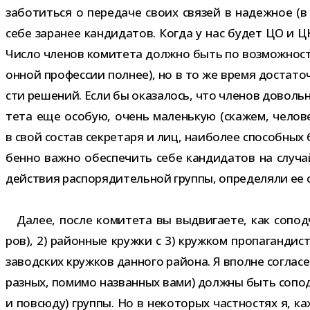
забо­титься о пере­даче своих свя­зей в надеж­ное (в 
себе зара­нее кан­ди­да­тов. Когда у нас будет ЦО и Ц
Число чле­нов коми­тета должно быть по воз­мож­но­сти
он­ной про­фес­сии пол­нее), но в то же время доста­то
сти реше­ний. Если бы ока­за­лось, что чле­нов довол
тета еще осо­бую, очень малень­кую (ска­жем, чело­ве
в свой состав сек­ре­таря и лиц, наи­бо­лее спо­соб­ны
бенно важно обес­пе­чить себе кан­ди­да­тов на слу­ч
дей­ствия рас­по­ря­ди­тель­ной группы, опре­де­ляли ее с
Далее, после коми­тета вы выдви­га­ете, как сопод­чи
ров), 2) рай­он­ные кружки с 3) круж­ком про­па­ган­ди
завод­ских круж­ков дан­ного рай­она. Я вполне согла­
раз­ных, помимо назван­ных вами) должны быть сопод­ч
и повсюду) группы. Но в неко­то­рых част­но­стях я, к