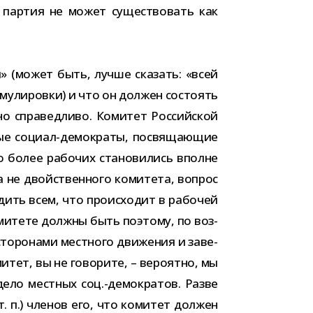
а пар­тия не может суще­ство­вать как
й» (может быть, лучше ска­зать: «всей
­му­ли­ровки) и что он дол­жен состо­ять
овно спра­вед­ливо. Комитет Российской
ые социал-​демократы, посвя­ща­ю­щие
 более рабо­чих ста­но­ви­лись вполне
 а не двой­ствен­ного коми­тета, вопрос
дить всем, что про­ис­хо­дит в рабо­чей
коми­тете должны быть поэтому, по воз­
то­ро­нами мест­ного дви­же­ния и заве­
и­тет, вы не гово­рите, – веро­ятно, мы
 дело мест­ных соц.-демократов. Разве
 п.) чле­нов его, что коми­тет дол­жен