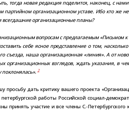
ть, тогда новая редак­ция поде­лится, нако­нец, с нами 
шем пар­тий­ном орга­ни­за­ци­он­ном уставе. Ибо кто же
и все­гдаш­ние орга­ни­за­ци­он­ные планы?
и­за­ци­он­ным вопро­сам с пред­ла­га­е­мым «Письмом к т
оста­вить себе ясное пред­став­ле­ние о том, насколько 
ого съезда, наша орга­ни­за­ци­он­ная «линия». А от н
ых орга­ни­за­ци­он­ных взгля­дов, ждать ука­за­ния, 
2
у покло­ня­лась».
шу просьбу дать кри­тику вашего про­екта «Организаци
цию петер­бург­ской работы Российской социал-​демокр
ны при­нять уча­стие и все члены С.-Петербургского к