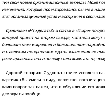
тии свои новые орга­ни­за­ци­он­ные взгляды. Может бы
изме­не­ний, кото­рые про­ек­ти­ро­ва­лись бы ею в на
этот орга­ни­за­ци­он­ный устав и вос­при­нял в себя наш
Сравнивая «Что делать?» и ста­тьи в «Искре» по орга­н
кото­рый при­нят на вто­ром съезде, чита­тели могут с
боль­шин­ством искров­цев и боль­шин­ством пар­тий­н
и с вели­ким нетер­пе­нием ждать, изло­же­ния ее нов
разо­ча­ро­ва­лась она и почему стала «сжи­гать то, чем
Дорогой това­рищ! С удо­воль­ствием испол­няю ва
пар­тии». (Вы имели в виду, веро­ятно, орга­ни­за­
вами вопрос так важен, что в обсуж­де­нии его долж
демократы вообще.