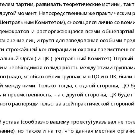
лем пар­тии, раз­ви­вать тео­ре­ти­че­ские истины, так­ти
дру­гой момент. Непосредственным же прак­ти­че­ским р
 Центральным Комитетом), сно­ся­ща­яся лично со всеми 
демократов и рас­по­ря­жа­ю­ща­яся всеми обще­пар­тий­н
назна­че­ние лиц и групп для заве­до­ва­ния осо­быми пред
­сти стро­жай­шей кон­спи­ра­ции и охраны пре­ем­ствен­но
ральный Орган) и ЦК (Центральный Комитет). Первый до
вии и необ­хо­ди­мая соли­дар­ность между этими груп­п
рупп (надо, чтобы в обеих груп­пах, и в ЦО и в ЦК, был
ний между ними. Только тогда, с одной сто­роны, ЦО бу
 и пре­ем­ствен­ность, - а с дру­гой сто­роны, ЦК будет
ного рас­по­ря­ди­тель­ства всей прак­ти­че­ской сто­ро­н
става (сооб­разно вашему про­екту) ука­зы­вал не толь
­за­ние), но также и на то, что дан­ная мест­ная орга­н