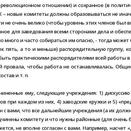
рево­лю­ци­он­ном отно­ше­нии) и сохран­ное (в поли­ти­
К – новые коми­теты должны обра­зо­вы­ваться не иначе,
 не очень велико (чтобы уро­вень этих чле­нов был выше
ч­ное для заве­до­ва­ния всеми сто­ро­нами дела и обес­пе
ьно много и часто соби­раться им опасно, - тогда може
к пять, а то и меньше) рас­по­ря­ди­тель­ную группу, 
х быть прак­ти­че­скими рас­по­ря­ди­те­лями всей работ
ай про­вала, чтобы работа не оста­нав­ли­ва­лась. Общ
остав и т. п.
­нен­ные ему, сле­ду­ю­щие учре­жде­ния: 1) дис­кус­сию 
­стов при каж­дом из них, 4) завод­ские кружки и 5) «пред
сен с вами, что все даль­ней­шие учре­жде­ния (а их дол
и­нены коми­тету и что нужны рай­он­ные (для очень бо
ажется, не вполне согла­сен с вами. Например, насчет «