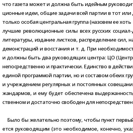
что газета может и должна быть идей­ным руко­во­ди­те­
ци­он­ные идеи, общие задачи всей пар­тии в тот или 
только осо­бая цен­траль­ная группа (назо­вем ее хоть
луч­шие рево­лю­ци­он­ные силы всех рус­ских социал-​
лите­ра­туры, изда­ние лист­ков, рас­пре­де­ле­ние сил, 
демон­стра­ций и вос­ста­ния и т. д. При необ­хо­ди­мо
и должны быть два руко­во­дя­щих цен­тра: ЦО (Цент
непо­сред­ственно и прак­ти­че­ски. Единство в дей­ст
еди­ной про­грам­мой пар­тии, но и соста­вом обеих г
и учре­жде­нием регу­ляр­ных и посто­ян­ных сове­ща­
жан­дар­мов, и ему будет обес­пе­чена выдер­жан­ность
ствен­ном и доста­точно сво­бо­ден для непо­сред­ствен­
Было бы жела­тельно поэтому, чтобы пункт пер­вый у
ется руко­во­дя­щим (это необ­хо­ди­мое, конечно, ука