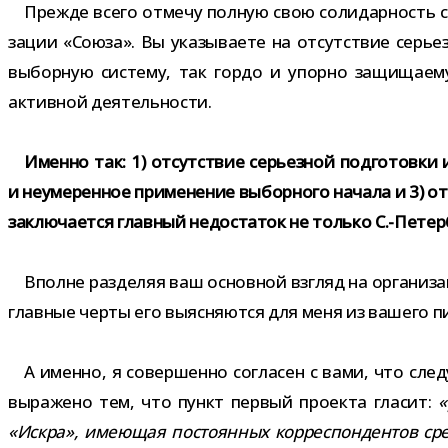
Прежде всего отмечу пол­ную свою соли­дар­ность с в
за­ции «Союза». Вы ука­зы­ва­ете на отсут­ствие серьез­
выбор­ную систему, так гордо и упорно защи­ща­е­мую 
актив­ной деятельности.
Именно так: 1) отсут­ствие серьез­ной под­го­товки и 
и неуме­рен­ное при­ме­не­ние выбор­ного начала и 3) от
заклю­ча­ется глав­ный недо­ста­ток не только С.-Петер
Вполне раз­де­ляя ваш основ­ной взгляд на орга­ни­за­
глав­ные черты его выяс­ня­ются для меня из вашего п
А именно, я совер­шенно согла­сен с вами, что сле­
выра­жено тем, что пункт пер­вый про­екта гла­сит:
«
«Искра», име­ю­щая посто­ян­ных кор­ре­спон­ден­тов сре