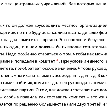
ием тех цен­траль­ных учре­жде­ний, без кото­рых наш
 что он дол­жен «руко­во­дить мест­ной орга­ни­за­цие
ар­тии», но я не буду оста­нав­ли­ваться на дета­лях фор
же их на два коми­тета – вредно. Это вполне и без­усл
быть один, и в нем должны быть вполне созна­тель­н
ти. Надо осо­бенно ста­раться о том, чтобы как можно
3
не­рами и попа­дали в коми­тет
. При усло­вии еди­ного,
тета, при­об­ре­тает осо­бое зна­че­ние. Чтобы руко­во­
очень мно­гих знать, иметь все ходы и т. д. и т. д. В 
з самих рабо­чих, коми­тет дол­жен руко­во­дить всеми с
ед­ствами пар­тии. О том, как дол­жен состав­ляться ком
ы осо­бые пра­вила; как соста­вить коми­тет – это уж
­ется по реше­нию боль­шин­ства (или двух тре­тей и т.