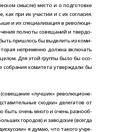
че­ском смысле) место и о под­го­товке
 как при их уча­стии и с их согла­сия.
 и их спе­ци­а­ли­за­ция в рево­лю­ци­
­че­ния пол­ноты сове­ща­ний и твер­до­
т быть при­шлось бы выде­лить из коми­
кото­рая непре­менно должна вклю­чать
ы в целом. Для этой группы было бы осо­
ие собра­ния коми­тета утвер­ждали бы
(сове­ща­ние «луч­ших» рево­лю­ци­о­не­
­ста­ви­тель­ные сходки» деле­га­тов от
жно быть очень много и очень раз­но­об­
ль­ших горо­дов) и завод­ские (все­гда
дис­кус­сии» я думаю, что такого учре­