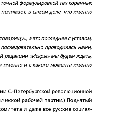
точ­ной фор­му­ли­ров­кой тех корен­ных
 не пони­мает, в самом деле, что именно
ова­рищу», а это послед­нее с уста­вом,
после­до­ва­тельно про­во­ди­лась нами,
овой редак­ции «Искры» мы будем ждать,
в чем именно и с какого момента именно
и С.-Петербургской рево­лю­ци­он­ной
атической рабо­чей пар­тии.) Поднятый
оми­тета и даже все рус­ские социал-​