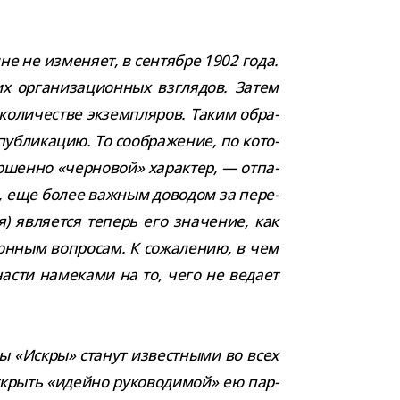
не изме­няет, в сен­тябре 1902 года.
орга­ни­за­ци­он­ных взгля­дов. Затем
оли­че­стве экзем­пля­ров. Таким обра­
б­ли­ка­цию. То сооб­ра­же­ние, по кото­
р­шенно «чер­но­вой» харак­тер, — отпа­
о, еще более важ­ным дово­дом за пере­
я) явля­ется теперь его зна­че­ние, как
­он­ным вопро­сам. К сожа­ле­нию, в чем
й части наме­ками на то, чего не ведает
яды «Искры»
ста­нут извест­ными во всех
ткрыть «идейно руко­во­ди­мой» ею пар­