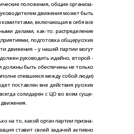
­че­ские поло­же­ния, общие орга­ни­за­
уко­во­ди­те­лем дви­же­ния может быть
коми­те­тами, вклю­ча­ю­щая в себя все
ыми делами, как-​то: рас­пре­де­ле­ние
­при­я­ти­ями, под­го­товка обще­рус­ских
­сти дви­же­ния – у нашей пар­тии могут
л­жен руко­во­дить идейно, вто­рой -
ами должны быть обес­пе­чены не только
и вполне спев­ши­еся между собой люди)
дет постав­лен вне дей­ствия рус­ских
 все­гда соли­да­рен с ЦО во всем суще­
ой движения.
ко на то, какой орган пар­тии при­зна­
и­за­ция ста­вит своей зада­чей активно