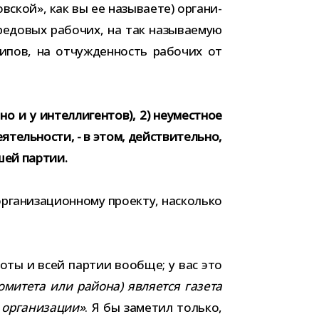
­ской», как вы ее назы­ва­ете) орга­ни­
ре­до­вых рабо­чих, на так назы­ва­е­мую
и­пов, на отчуж­ден­ность рабо­чих от
но и у интел­ли­ген­тов), 2) неумест­ное
­тель­но­сти, - в этом, дей­стви­тельно,
ашей партии.
рга­ни­за­ци­он­ному про­екту, насколько
аботы и всей пар­тии вообще; у вас это
оми­тета или рай­она) явля­ется газета
орга­ни­за­ции»
. Я бы заме­тил только,