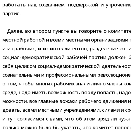
рабо­тать над созда­нием, под­держ­кой и упро­че­н
партия.
Далее, во вто­ром пункте вы гово­рите о коми­тете,
мест­ной рабо­той и всеми мест­ными орга­ни­за­ци­ями п
и из рабо­чих, и из интел­ли­ген­тов, раз­де­ле­ние 
социал-​демократической рабо­чей пар­тии дол­жен 
себя цели­ком социал-​демократической дея­тель­но­с
созна­тель­ными и про­фес­си­о­наль­ными рево­лю­ци­о­
о том, чтобы мно­гих рабо­чих знали лично члены коми­
среде, надо иметь воз­мож­ность всюду попасть, надо 
мож­но­сти, все глав­ные вожаки рабо­чего дви­же­ния и
до­вать, всеми мест­ными учре­жде­ни­ями, силами и ср
и тут согла­симся с вами, что об этом вряд ли нужн
только можно было бы ука­зать, что коми­тет попол­ня