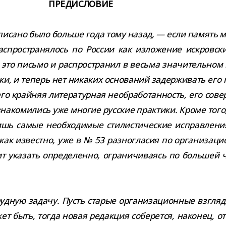
ПРЕДИСЛОВИЕ
сано было больше года тому назад, — если память мне 
о­стра­ня­лось по России как изло­же­ние искров­ских 
то письмо и рас­про­стра­нил в весьма зна­чи­тель­ном к
, и теперь нет ника­ких осно­ва­ний задер­жи­вать его пу
край­няя лите­ра­тур­ная необ­ра­бо­тан­ность, его сове
на­ко­ми­лись уже мно­гие рус­ские прак­тики. Кроме тог
шь самые необ­хо­ди­мые сти­ли­сти­че­ские исправ­ле­ни
как известно, уже в № 53 раз­но­гла­сия по орга­ни­за­ци
ит ука­зать опре­де­ленно, огра­ни­чи­ва­ясь по боль­ше
уд­ную задачу. Пусть ста­рые орга­ни­за­ци­он­ные взгл
ет быть, тогда новая редак­ция собе­рется, нако­нец, о