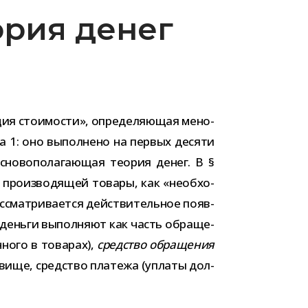
ория денег
я сто­и­мо­сти», опре­де­ля­ю­щая мено­
ла 1: оно выпол­нено на пер­вых десяти
о­во­по­ла­га­ю­щая тео­рия денег. В §
, про­из­во­дя­щей товары, как «необ­хо­
­смат­ри­ва­ется дей­стви­тель­ное появ­
ые деньги выпол­няют как часть обра­ще­
­ного в това­рах),
сред­ство обра­ще­ния
­вище, сред­ство пла­тежа (уплаты дол­