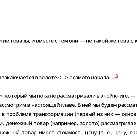
у­гие товары, и вме­сте с тем они — не такой же товар, 
3
ти заклю­ча­ется в золоте <…> с самого начала…»
 кото­рый мы пока не рас­смат­ри­вали в этой книге, — р
ас­смот­рим в насто­я­щей главе. В ней мы будем рас­сма
г в про­блеме транс­фор­ма­ции (пер­вый из них — осно­во
 денеж­ный товар (напри­мер, золото) рас­смат­ри­ва­е
енеж­ный товар имеет стоимость-​цену (т. е., цену, про­