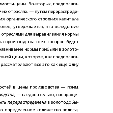
мости-​цены. Во-​вторых, пред­по­ла­га­
чих отрас­лях, — путем пере­рас­пре­де­
ия орга­ни­че­ского стро­е­ния капи­тала
аконец, утвер­жда­ется, что вслед­ствие
ми отрас­лями для вырав­ни­ва­ния нормы
на про­из­вод­ства всех това­ров будет
ав­ни­ва­ние нормы при­были в золо­то­
­ной цены, кото­рое, как пред­по­ла­га­
 рас­смат­ри­вают все это как еще одну
о­стей в цены про­из­вод­ства — прим.
од­ства,
— сле­до­ва­тельно, пре­вра­ще­
ыть пере­рас­пре­де­лена
в золо­то­до­бы­
 опре­де­лен­ное коли­че­ство золота,