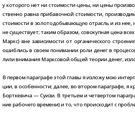
у кото­рого нет ни стоимости-​цены, ни цены про­из­вод
ственно равна при­ба­воч­ной сто­и­мо­сти, про­из­во­д
сто­и­мо­сти в золо­то­до­бы­ва­ю­щую отрасль и из нее,
не суще­ствует; таким обра­зом, сово­куп­ная цена всех
Маркс) вне зави­си­мо­сти от орга­ни­че­ского стро­е­
ошиб­лись в своем пони­ма­нии роли денег в про­цессе 
лили вни­ма­ния Марксовой общей тео­рии денег, изло
В пер­вом пара­графе этой главы я изложу мою интер­п
ции, в осо­бен­но­сти; далее, во вто­ром пара­графе, я
Борткевича — Суизи. В тре­тьем и чет­вер­том пара­гр
ние рабо­чего вре­мени) и то, что про­ис­хо­дит с про­бл