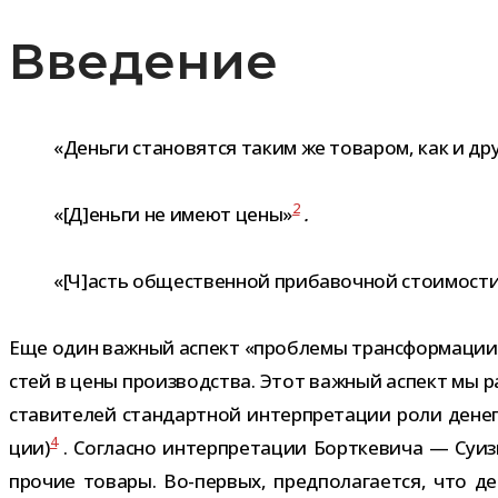
Введение
«Деньги ста­но­вятся таким же това­ром, как и др
2
«[Д]еньги не имеют цены»
.
«[Ч]асть обще­ствен­ной при­ба­воч­ной сто­и­мо­с
Еще один важ­ный аспект «про­блемы транс­фор­ма­ции»,
стей в цены про­из­вод­ства. Этот важ­ный аспект мы р
ста­ви­те­лей стан­дарт­ной интер­пре­та­ции роли дене
4
ции)
. Согласно интер­пре­та­ции Борткевича — Суизи,
про­чие товары. Во-​первых, пред­по­ла­га­ется, что д