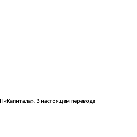
II «Капитала». В насто­я­щем пере­воде