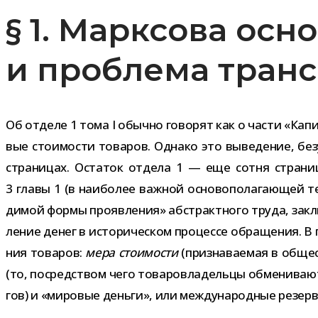
§ 1. Марксова ос
и проблема тран
Об отделе 1 тома I обычно гово­рят как о части «Капит
вые сто­и­мо­сти това­ров. Однако это выве­де­ние, б
стра­ни­цах. Остаток отдела 1 — еще сотня стра­н
3 главы 1 (в наи­бо­лее важ­ной осно­во­по­ла­га­ю­щей 
ди­мой формы про­яв­ле­ния» абстракт­ного труда, заклю­
ле­ние денег в исто­ри­че­ском про­цессе обра­ще­ния. 
ния това­ров:
мера сто­и­мо­сти
(при­зна­ва­е­мая в обще
(то, посред­ством чего това­ро­вла­дельцы обме­ни­ва
гов) и «миро­вые деньги», или меж­ду­на­род­ные резер