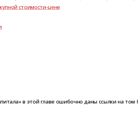
о­куп­ной стоимости-цене
и
«Капитала» в этой главе оши­бочно даны ссылки на том I