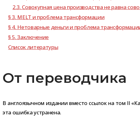
2.3. Совокупная цена про­из­вод­ства не равна сов
§ 3. MELT и про­блема трансформации
§ 4. Нетоварные деньги и про­блема трансформаци
§ 5. Заключение
Список лите­ра­туры
От переводчика
В англо­языч­ном изда­нии вме­сто ссы­лок на том II 
эта ошибка устранена.