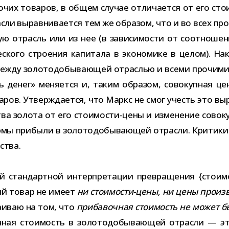
ро­чих това­ров, в общем слу­чае отли­ча­ется от его стои
сли вырав­ни­ва­ется тем же обра­зом, что и во всех про­
­щую отрасль или из нее (в зави­си­мо­сти от соот­но­ше­н
че­ского стро­е­ния капи­тала в эко­но­мике в целом). Н
ти между золо­то­до­бы­ва­ю­щей отрас­лью и всеми про­чи
ть денег» меня­ется и, таким обра­зом, сово­куп­ная це
а­ров. Утверждается, что Маркс не смог учесть это выр
тва золота от его стоимости-​цены и изме­не­ние сово­куп
ормы при­были в золо­то­до­бы­ва­ю­щей отрасли. Критики
ства.
тан­дарт­ной интер­пре­та­ции пре­вра­ще­ния {сто­и­м
ный товар не имеет
ни стоимости-​цены, ни цены про­из­в
­и­ваю на том, что
при­ба­воч­ная сто­и­мость не может б
ая сто­и­мость в золо­то­до­бы­ва­ю­щей отрасли — это