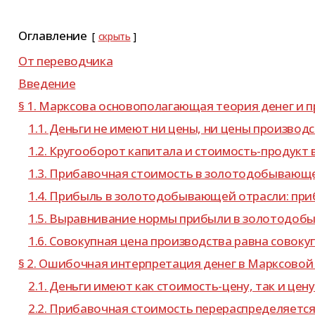
Оглавление
скрыть
От пере­вод­чика
Введение
§ 1. Марксова осно­во­по­ла­га­ю­щая тео­рия денег 
1.1. Деньги не имеют ни цены, ни цены производ
1.2. Кругооборот капи­тала и стоимость-​продукт в
1.3. Прибавочная сто­и­мость в золо­то­до­бы­ва­ю­
1.4. Прибыль в золо­то­до­бы­ва­ю­щей отрасли: при
1.5. Выравнивание нормы при­были в золо­то­до­бы
1.6. Совокупная цена про­из­вод­ства равна сово­к
§ 2. Ошибочная интер­пре­та­ция денег в Марксовой 
2.1. Деньги имеют как стоимость-​цену, так и це
2.2. Прибавочная сто­и­мость пере­рас­пре­де­ля­ет