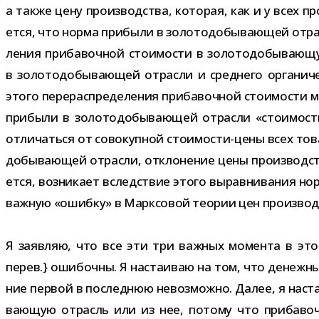
а также цену про­из­вод­ства, кото­рая, как и у всех п
ется, что норма при­были в золо­то­до­бы­ва­ю­щей отра
ле­ния при­ба­воч­ной сто­и­мо­сти в золо­то­до­бы­ва­ю
в золо­то­до­бы­ва­ю­щей отрасли и сред­него орга­ни­
этого пере­рас­пре­де­ле­ния при­ба­воч­ной сто­и­мо­с
при­были в золо­то­до­бы­ва­ю­щей отрасли «сто­и­мос
отли­чаться от сово­куп­ной стоимости-​цены всех тов
до­бы­ва­ю­щей отрасли, откло­не­ние цены про­из­вод­с
ется, воз­ни­кает вслед­ствие этого вырав­ни­ва­ния н
важ­ную «ошибку» в Марксовой тео­рии цен производ
Я заяв­ляю, что все эти три важ­ных момента в этой с
перев.} оши­бочны. Я наста­и­ваю на том, что денеж­
ние пер­вой в послед­нюю невоз­можно. Далее, я наста
ва­ю­щую отрасль или из нее, потому что при­ба­воч­н