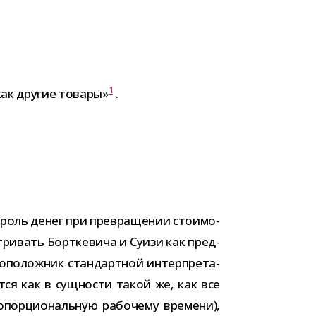
1
как дру­гие товары»
.
оль денег при пре­вра­ще­нии сто­и­мо­
т­ри­вать Борткевича и Суизи как пред­
­по­лож­ник стан­дарт­ной интер­пре­та­
тся как в сущ­но­сти такой же, как все
пор­ци­о­наль­ную рабо­чему вре­мени),