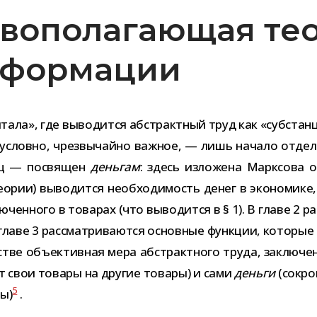
новополагающая те
сформации
ала», где выво­дится абстракт­ный труд как «суб­стан­ци
ез­условно, чрез­вы­чайно важ­ное, — лишь начало отде
иц — посвя­щен
день­гам
: здесь изло­жена Марксова осн
тео­рии) выво­дится необ­хо­ди­мость денег в эко­но­мике
чен­ного в това­рах (что выво­дится в § 1). В главе 2 рас
В главе 3 рас­смат­ри­ва­ются основ­ные функ­ции, кото­р
­стве объ­ек­тив­ная мера абстракт­ного труда, заклю­чен
ют свои товары на дру­гие товары) и сами
деньги
(сокро
5
вы)
.