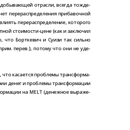
до­бы­ва­ю­щей отрасли, все­гда тож­де­
т пере­рас­пре­де­ле­ния при­ба­воч­ной
ли­ять пере­рас­пре­де­ле­ние, кото­рого
п­ной стоимости-​цене (как и заклю­чил
­ляю, что Борткевич и Суизи так сильно
 прим. перев.}, потому что они не уде­
 что каса­ется про­блемы транс­фор­ма­
­рии денег и про­блемы транс­фор­ма­ции
фор­ма­ции на MELT (денеж­ное выра­же­