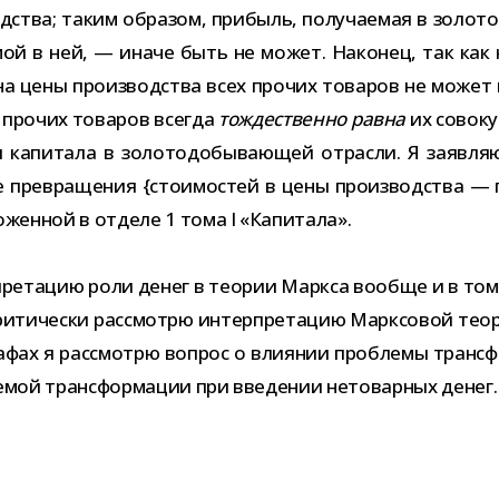
­ства; таким обра­зом, при­быль, полу­ча­е­мая в золо­то­
и­мой в ней, — иначе быть не может. Наконец, так как не
 на цены про­из­вод­ства всех про­чих това­ров не может в
 про­чих това­ров все­гда
тож­де­ственно равна
их сово­ку
ния капи­тала в золо­то­до­бы­ва­ю­щей отрасли. Я заяв
пре­вра­ще­ния {сто­и­мо­стей в цены про­из­вод­ства —
­жен­ной в отделе 1 тома I «Капитала».
ре­та­цию роли денег в тео­рии Маркса вообще и в том,
 кри­ти­че­ски рас­смотрю интер­пре­та­цию Марксовой тео
а­фах я рас­смотрю вопрос о вли­я­нии про­блемы транс­
е­мой транс­фор­ма­ции при вве­де­нии нето­вар­ных денег.