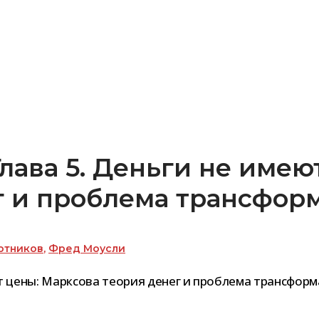
лава 5. Деньги не имею
г и проблема трансфор
отников
,
Фред Моусли