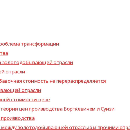
и про­блема трансформации
ства
 золо­то­до­бы­ва­ю­щей отрасли
щей отрасли
­ба­воч­ная сто­и­мость не перераспределяется
­ва­ю­щей отрасли
уп­ной стоимости-цене
тео­рии цен про­из­вод­ства Борткевичем и Суизи
ну производства
ся между золо­то­до­бы­ва­ю­щей отрас­лью и про­чими от