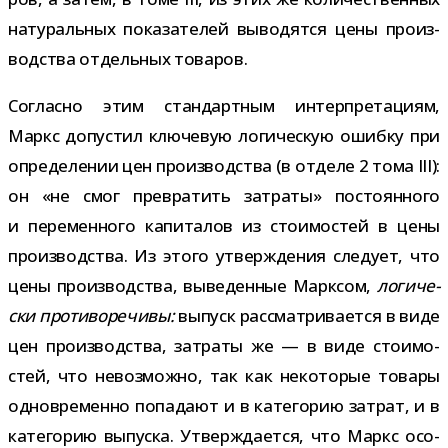
нату­раль­ных пока­за­те­лей выво­дятся цены про­из­
вод­ства отдель­ных товаров.
Согласно этим стан­дарт­ным интер­пре­та­циям,
Маркс допу­стил клю­че­вую логи­че­скую ошибку при
опре­де­ле­нии цен про­из­вод­ства (в отделе 2 тома III):
он «не смог пре­вра­тить затраты» посто­ян­ного
и пере­мен­ного капи­та­лов из сто­и­мо­стей в цены
про­из­вод­ства. Из этого утвер­жде­ния сле­дует, что
цены про­из­вод­ства, выве­ден­ные Марксом,
логи­че­
ски про­ти­во­ре­чивы:
выпуск рас­смат­ри­ва­ется в виде
цен про­из­вод­ства, затраты же — в виде сто­и­мо­
стей, что невоз­можно, так как неко­то­рые товары
одно­вре­менно попа­дают и в кате­го­рию затрат, и в
кате­го­рию выпуска. Утверждается, что Маркс осо­