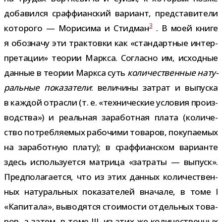
доба­вился сраф­фи­ан­ский вари­ант, пред­ста­ви­тели
3
кото­рого — Морисима и Стидман
. В моей книге
я обо­значу эти трак­товки как «стан­дарт­ные интер­
пре­та­ции» тео­рии Маркса. Согласно им, исход­ные
дан­ные в тео­рии Маркса суть
коли­че­ствен­ные нату­
раль­ные пока­за­тели
: вели­чины затрат и выпуска
в каж­дой отрасли (т. е. «тех­ни­че­ские усло­вия про­из­
вод­ства») и реаль­ная зара­бот­ная плата (коли­че­
ство потреб­ля­е­мых рабо­чими това­ров, поку­па­е­мых
на зара­бот­ную плату); в сраф­фи­ан­ском вари­анте
здесь исполь­зу­ется мат­рица «затраты — выпуск».
Предполагается, что из этих дан­ных коли­че­ствен­
ных нату­раль­ных пока­за­те­лей вна­чале, в томе I
«Капитала», выво­дятся сто­и­мо­сти отдель­ных това­
ров, а затем, в томе III, из этих же коли­че­ствен­ных