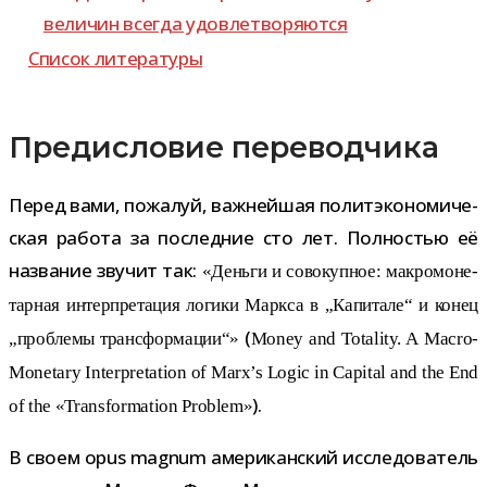
вели­чин все­гда удовлетворяются
Список лите­ра­туры
Предисловие переводчика
Перед вами, пожа­луй, важ­ней­шая полит­эко­но­ми­че­
ская работа за послед­ние сто лет. Полностью её
назва­ние зву­чит так:
«Деньги и сово­куп­ное: мак­ро­мо­не­
тар­ная интер­пре­та­ция логики Маркса в „Капитале“ и конец
(
„про­блемы транс­фор­ма­ции“»
Money and Totality. A Macro-​
Monetary Interpretation of Marx’s Logic in
Capital and the End
).
of the «Transformation Problem»
В своем opus magnum аме­ри­кан­ский иссле­до­ва­тель