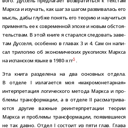
вого. Дуссель пред­ла­гает воз­вра­титься к тек­стам
Маркса и изу­чать, как шаг за шагом раз­ви­ва­лась его
мысль, дабы глубже понять его тео­рию и научиться
при­ме­нять ее к совре­мен­ной эпохе и новым обсто­я­
тель­ствам. В этой книге я ста­рался сле­до­вать заве­
там Дусселя, осо­бенно в гла­вах 3 и 4. Сам он напи­
сал три­ло­гию об эко­но­ми­че­ских руко­пи­сях Маркса
5
на испан­ском языке в 1980-​х гг
.
Эта книга раз­де­лена на два основ­ных отдела.
В отделе I изла­га­ется моя «мак­ро­мо­не­тар­ная»
интер­пре­та­ция логи­че­ского метода Маркса и про­
блемы транс­фор­ма­ции, а в отделе II рас­смат­ри­ва­
ются дру­гие важ­ные реин­тер­пре­та­ции тео­рии
Маркса и про­блемы транс­фор­ма­ции, появив­ши­еся
не так давно. Отдел I состоит из пяти глав. Глава