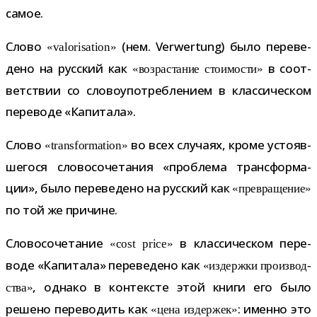
самое.
Слово
(нем. Verwertung) было пере­ве­
«valorisation»
дено на рус­ский как
в соот­
«воз­рас­та­ние сто­и­мо­сти»
вет­ствии со сло­во­упо­треб­ле­нием в клас­си­че­ском
пере­воде «Капитала».
Слово
во всех слу­чаях, кроме усто­яв­
«transformation»
ше­гося сло­во­со­че­та­ния «про­блема транс­фор­ма­
ции», было пере­ве­дено на рус­ский как
«пре­вра­ще­ние»
по той же причине.
Словосочетание
в клас­си­че­ском пере­
«cost price»
воде «Капитала» пере­ве­дено как
«издержки про­из­вод­
, однако в кон­тек­сте этой книги его было
ства»
решено пере­во­дить как
: именно это
«цена издер­жек»