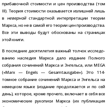
при­ба­воч­ной сто­и­мо­сти и цен про­из­вод­ства (том
III). Теория сто­и­мо­сти ока­зы­ва­ется излиш­ней лишь
в
невер­ной
стан­дарт­ной интер­пре­та­ции тео­рии
Маркса, но не в самой его тео­рии цен про­из­вод­ства.
Все эти выводы будут обос­но­ваны на стра­ни­цах
этой книги.
В послед­ние деся­ти­ле­тия важ­ный тол­чок иссле­до­
ва­нию насле­дия Маркса дало изда­ние Полного
собра­ния сочи­не­ний Маркса и Энгельса, или MEGA
(«Marx — Engels — Gesamtausgabe»). Это 114-​
томное собра­ние сочи­не­ний Маркса и Энгельса на
немец­ком языке (изда­ние про­дол­жа­ется и по сей
день), кото­рое, кроме про­чего, вклю­чает в себя все
эко­но­ми­че­ские руко­писи Маркса (их пуб­ли­ка­ция