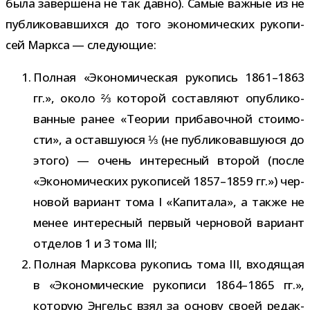
была завер­шена не так давно). Самые важ­ные из не
пуб­ли­ко­вав­шихся до того эко­но­ми­че­ских руко­пи­
сей Маркса — следующие:
Полная «Экономическая руко­пись 1861–1863
гг.», около ⅔ кото­рой состав­ляют опуб­ли­ко­
ван­ные ранее «Теории при­ба­воч­ной сто­и­мо­
сти», а остав­шу­юся ⅓ (не пуб­ли­ко­вав­шу­юся до
этого) — очень инте­рес­ный вто­рой (после
«Экономических руко­пи­сей 1857–1859 гг.») чер­
но­вой вари­ант тома I «Капитала», а также не
менее инте­рес­ный пер­вый чер­но­вой вари­ант
отде­лов 1 и 3 тома III;
Полная Марксова руко­пись тома III, вхо­дя­щая
в «Экономические руко­писи 1864–1865 гг.»,
кото­рую Энгельс взял за основу своей редак­