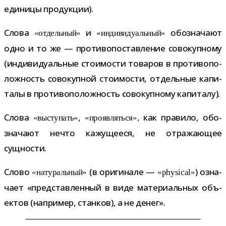
еди­ницы продукции).
Слова
и
обо­зна­чают
«отдель­ный»
«инди­ви­ду­аль­ный»
одно и то же — про­ти­во­по­став­ле­ние сово­куп­ному
(инди­ви­ду­аль­ные сто­и­мо­сти това­ров в про­ти­во­по­
лож­ность сово­куп­ной сто­и­мо­сти, отдель­ные капи­
талы в про­ти­во­по­лож­ность сово­куп­ному капиталу).
Слова
,
как пра­вило, обо­
«высту­пать»
«про­яв­ляться»,
зна­чают нечто кажу­ще­еся, не отра­жа­ю­щее
сущности.
Слово
(в ори­ги­нале —
) озна­
«нату­раль­ный»
«physical»
чает «пред­став­лен­ный в виде мате­ри­аль­ных объ­
ек­тов (напри­мер, стан­ков), а не денег».