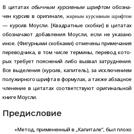
В цита­тах
обыч­ным кур­сив­ным шриф­том
обо­зна­
чен кур­сив в ори­ги­нале,
жир­ным кур­сив­ным шриф­том
— кур­сив Моусли. [Квадратные скобки] в цита­тах
обо­зна­чают добав­ле­ния Моусли, если не ука­зано
иное. {Фигурными скоб­ками} отме­чены при­ме­ча­ния
пере­вод­чика, в том числе тер­мины, пере­вод кото­
рых тре­бует пояс­не­ний либо вызвал затруд­не­ния.
Все выде­ле­ния (кур­сив, капи­тель), за исклю­че­нием
полу­жир­ного шрифта в фор­му­лах, а также абзац­ное
чле­не­ние в цита­тах соот­вет­ствуют ори­ги­наль­ной
книге Моусли.
Предисловие
«Метод, при­ме­нен­ный в „Капитале“, был плохо