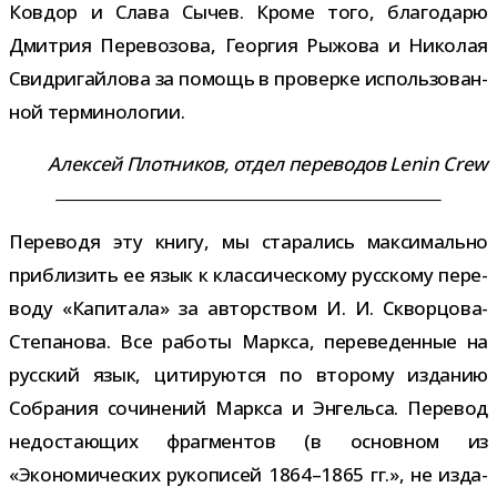
Ковдор и Слава Сычев. Кроме того, бла­го­дарю
Дмитрия Перевозова, Георгия Рыжова и Николая
Свидригайлова за помощь в про­верке исполь­зо­ван­
ной терминологии.
Алексей Плотников, отдел пере­во­дов Lenin Crew
Переводя эту книгу, мы ста­ра­лись мак­си­мально
при­бли­зить ее язык к клас­си­че­скому рус­скому пере­
воду «Капитала» за автор­ством И. И. Скворцова-​
Степанова. Все работы Маркса, пере­ве­ден­ные на
рус­ский язык, цити­ру­ются по вто­рому изда­нию
Собрания сочи­не­ний Маркса и Энгельса. Перевод
недо­ста­ю­щих фраг­мен­тов (в основ­ном из
«Экономических руко­пи­сей 1864–1865 гг.», не изда­