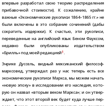
впер­вые раз­ра­бо­тал свою тео­рию рас­пре­де­ле­ния
при­ба­воч­ной сто­и­мо­сти). К сожа­ле­нию, крайне
важ­ные «Экономические руко­писи 1864–1865 гг.» не
были вклю­чены в это собра­ние сочи­не­ний (дабы
сокра­тить издержки). К сча­стью, эти руко­писи,
пере­ве­ден­ные на англий­ский язык Беном Фауксом,
недавно были опуб­ли­ко­ваны изда­тель­ством
4
«Брилль» под моей редак­цией
.
Энрике Дуссель, вид­ный мек­си­кан­ский философ-​
марксовед, утвер­ждал: раз у нас теперь есть все
эко­но­ми­че­ские руко­писи Маркса, мы можем начать
«новую эпоху» в иссле­до­ва­нии его насле­дия, кото­
рую он назвал «вто­рым веком Маркса»; и он утвер­
ждает, что этот вто­рой век будет куда лучше пер­