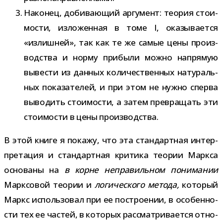
Наконец, доби­ва­ю­щий аргу­мент: тео­рия сто­и­
мо­сти, изло­жен­ная в томе I, ока­зы­ва­ется
«излиш­ней», так как те же самые цены про­из­
вод­ства и норму при­были можно напря­мую
выве­сти из дан­ных коли­че­ствен­ных нату­раль­
ных пока­за­те­лей, и при этом не нужно сперва
выво­дить сто­и­мо­сти, а затем пре­вра­щать эти
сто­и­мо­сти в цены производства.
В этой книге я покажу, что эта стан­дарт­ная интер­
пре­та­ция и стан­дарт­ная кри­тика тео­рии Маркса
осно­ваны на
в корне непра­виль­ном пони­ма­нии
Марксовой тео­рии и
логи­че­ского метода,
кото­рый
Маркс исполь­зо­вал при ее постро­е­нии, в осо­бен­но­
сти тех ее частей, в кото­рых рас­смат­ри­ва­ется отно­