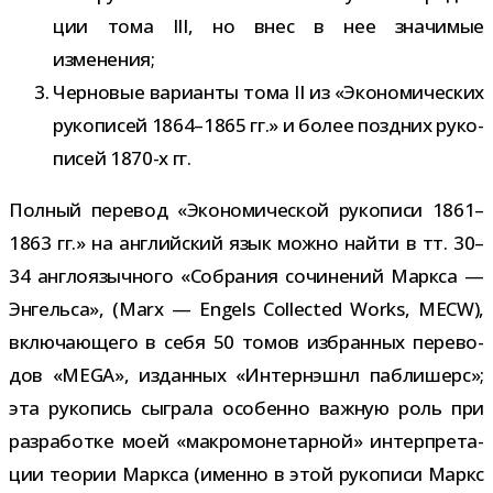
ции тома III, но внес в нее зна­чи­мые
изменения;
Черновые вари­анты тома II из «Экономических
руко­пи­сей 1864–1865 гг.» и более позд­них руко­
пи­сей 1870-​х гг.
Полный пере­вод «Экономической руко­писи 1861–
1863 гг.» на англий­ский язык можно найти в тт. 30–
34 англо­языч­ного «Собрания сочи­не­ний Маркса —
Энгельса», (Marx — Engels Collected Works, MECW),
вклю­ча­ю­щего в себя 50 томов избран­ных пере­во­
дов «MEGA», издан­ных «Интернэшнл паб­ли­шерс»;
эта руко­пись сыг­рала осо­бенно важ­ную роль при
раз­ра­ботке моей «мак­ро­мо­не­тар­ной» интер­пре­та­
ции тео­рии Маркса (именно в этой руко­писи Маркс