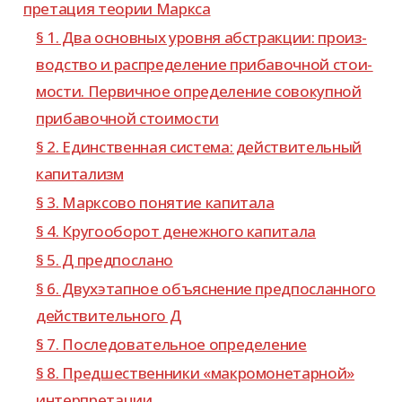
пре­та­ция тео­рии Маркса
§ 1. Два основ­ных уровня абстрак­ции: про­из­
вод­ство и рас­пре­де­ле­ние при­ба­воч­ной сто­и­
мо­сти. Первичное опре­де­ле­ние сово­куп­ной
при­ба­воч­ной стоимости
§ 2. Единственная система: дей­стви­тель­ный
капитализм
§ 3. Марксово поня­тие капитала
§ 4. Кругооборот денеж­ного капитала
§ 5. Д предпослано
§ 6. Двухэтапное объ­яс­не­ние пред­по­слан­ного
дей­стви­тель­ного Д
§ 7. Последовательное определение
§ 8. Предшественники «мак­ро­мо­не­тар­ной»
интерпретации