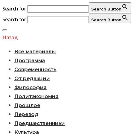
Search for:
Search Button
Search for:
Search Button
Перейти
к
Назад
содержимому
Все материалы
Программа
Современность
От редакции
Философия
Политэкономия
Прошлое
Перевод
Предшественники
Культура