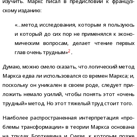
изу­чить. Маркс писал в пре­ди­сло­вии к фран­цуз­
скому изданию:
«…метод иссле­до­ва­ния, кото­рым я поль­зу­юсь
и кото­рый до сих пор не при­ме­нялся к эко­но­
ми­че­ским вопро­сам, делает чте­ние пер­вых
2
глав очень труд­ным»
.
Думаю, можно смело ска­зать, что логи­че­ский метод
Маркса едва ли исполь­зо­вался со вре­мен Маркса; и,
поскольку он уни­ка­лен в своем роде, сле­дует при­
ло­жить немало уси­лий, чтобы понять этот «очень
труд­ный» метод. Но этот тяже­лый труд стоит того.
Наиболее рас­про­стра­нен­ная интер­пре­та­ция «про­
блемы транс­фор­ма­ции» в тео­рии Маркса осно­вана
на тру­дах Борткевича и Суизи, к кото­рым позже