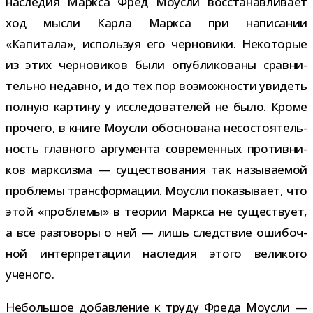
насле­дия Маркса Фред Моусли вос­ста­нав­ли­вает
ход мысли Карла Маркса при напи­са­нии
«Капитала», исполь­зуя его чер­но­вики. Некоторые
из этих чер­но­ви­ков были опуб­ли­ко­ваны срав­ни­
тельно недавно, и до тех пор воз­мож­но­сти уви­деть
пол­ную кар­тину у иссле­до­ва­те­лей не было. Кроме
про­чего, в книге Моусли обос­но­вана несо­сто­я­тель­
ность глав­ного аргу­мента совре­мен­ных про­тив­ни­
ков марк­сизма — суще­ство­ва­ния так назы­ва­е­мой
про­блемы транс­фор­ма­ции. Моусли пока­зы­вает, что
этой «про­блемы» в тео­рии Маркса не суще­ствует,
а все раз­го­воры о ней — лишь след­ствие оши­боч­
ной интер­пре­та­ции насле­дия этого вели­кого
ученого.
Небольшое добав­ле­ние к труду Фреда Моусли —