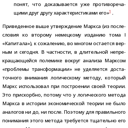
понят, что дока­зы­ва­ется уже про­ти­во­ре­ча­
1
щими друг другу харак­те­ри­сти­ками его»
.
Приведенное выше утвер­жде­ние Маркса (из после­
сло­вия ко вто­рому немец­кому изда­нию тома I
«Капитала»), к сожа­ле­нию, во мно­гом оста­ется вер­
ным и сего­дня. В част­но­сти, в дли­тель­ной непре­
кра­ща­ю­щейся поле­мике вокруг ана­лиза Марксом
«про­блемы транс­фор­ма­ции» не уде­ля­ется доста­
точ­ного вни­ма­ния логи­че­скому методу, кото­рый
Маркс исполь­зо­вал при постро­е­нии своей тео­рии.
Это при­скорбно, потому что у логи­че­ского метода
Маркса в исто­рии эко­но­ми­че­ской тео­рии не было
ана­ло­гов ни до, ни после. Поэтому для пра­виль­ного
пони­ма­ния этого метода тре­бу­ется тща­тельно его