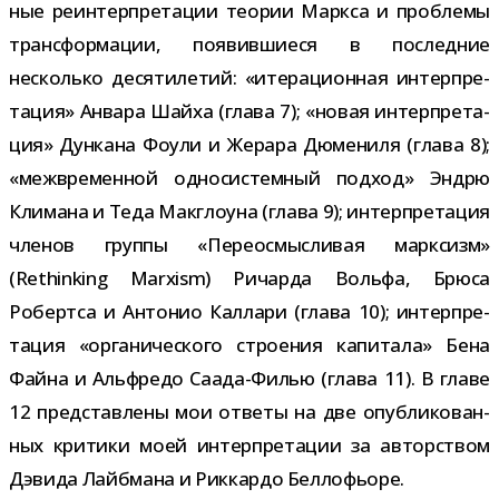
ные реин­тер­пре­та­ции тео­рии Маркса и про­блемы
транс­фор­ма­ции, появив­ши­еся в послед­ние
несколько деся­ти­ле­тий: «ите­ра­ци­он­ная интер­пре­
та­ция» Анвара Шайха (глава 7); «новая интер­пре­та­
ция» Дункана Фоули и Жерара Дюмениля (глава 8);
«меж­вре­мен­ной одно­си­стем­ный под­ход» Эндрю
Климана и Теда Макглоуна (глава 9); интер­пре­та­ция
чле­нов группы «Переосмысливая марк­сизм»
(Rethinking Marxism) Ричарда Вольфа, Брюса
Робертса и Антонио Каллари (глава 10); интер­пре­
та­ция «орга­ни­че­ского стро­е­ния капи­тала» Бена
Файна и Альфредо Саада-​Филью (глава 11). В главе
12 пред­став­лены мои ответы на две опуб­ли­ко­ван­
ных кри­тики моей интер­пре­та­ции за автор­ством
Дэвида Лайбмана и Риккардо Беллофьоре.