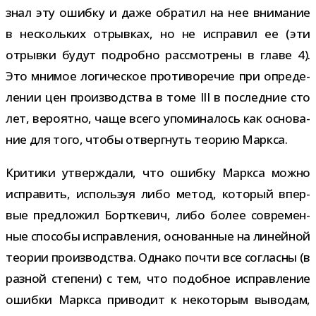
знал эту ошибку и даже обра­тил на нее вни­ма­ние
в несколь­ких отрыв­ках, но не испра­вил ее (эти
отрывки будут подробно рас­смот­рены в главе 4).
Это мни­мое логи­че­ское про­ти­во­ре­чие при опре­де­
ле­нии цен про­из­вод­ства в томе III в послед­ние сто
лет, веро­ятно, чаще всего упо­ми­на­лось как осно­ва­
ние для того, чтобы отверг­нуть тео­рию Маркса.
Критики утвер­ждали, что ошибку Маркса можно
испра­вить, исполь­зуя либо метод, кото­рый впер­
вые пред­ло­жил Борткевич, либо более совре­мен­
ные спо­собы исправ­ле­ния, осно­ван­ные на линей­ной
тео­рии про­из­вод­ства. Однако почти все согласны (в
раз­ной сте­пени) с тем, что подоб­ное исправ­ле­ние
ошибки Маркса при­во­дит к неко­то­рым выво­дам,