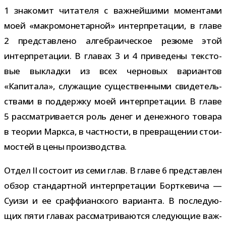
1 зна­ко­мит чита­теля с важ­ней­шими момен­тами
моей «мак­ро­мо­не­тар­ной» интер­пре­та­ции, в главе
2 пред­став­лено алгеб­ра­и­че­ское резюме этой
интер­пре­та­ции. В гла­вах 3 и 4 при­ве­дены тек­сто­
вые выкладки из всех чер­но­вых вари­ан­тов
«Капитала», слу­жа­щие суще­ствен­ными сви­де­тель­
ствами в под­держку моей интер­пре­та­ции. В главе
5 рас­смат­ри­ва­ется роль денег и денеж­ного товара
в тео­рии Маркса, в част­но­сти, в пре­вра­ще­нии сто­и­
мо­стей в цены производства.
Отдел II состоит из семи глав. В главе 6 пред­став­лен
обзор стан­дарт­ной интер­пре­та­ции Борткевича —
Суизи и ее сраф­фи­ан­ского вари­анта. В после­ду­ю­
щих пяти гла­вах рас­смат­ри­ва­ются сле­ду­ю­щие важ­