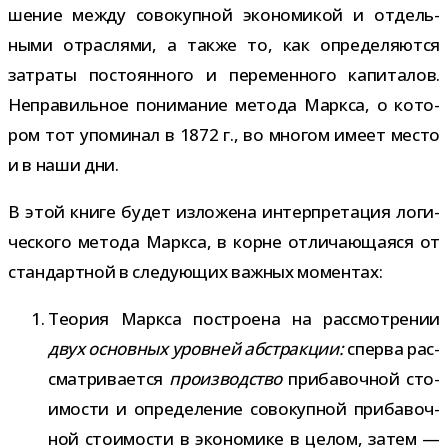
ше­ние между сово­куп­ной эко­но­ми­кой и отдель­
ными отрас­лями, а также то, как опре­де­ля­ются
затраты посто­ян­ного и пере­мен­ного капи­та­лов.
Неправильное пони­ма­ние метода Маркса, о кото­
ром тот упо­ми­нал в 1872 г., во мно­гом имеет место
и в наши дни.
В этой книге будет изло­жена интер­пре­та­ция логи­
че­ского метода Маркса, в корне отли­ча­ю­ща­яся от
стан­дарт­ной в сле­ду­ю­щих важ­ных моментах:
Теория Маркса постро­ена на рас­смот­ре­нии
двух основ­ных уров­ней абстрак­ции:
сперва рас­
смат­ри­ва­ется
про­из­вод­ство
при­ба­воч­ной сто­
и­мо­сти и опре­де­ле­ние сово­куп­ной при­ба­воч­
ной сто­и­мо­сти в эко­но­мике в целом, затем —