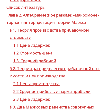
Список лите­ра­туры
Глава 2. Алгебраическое резюме: «мак­ро­мо­не­
тар­ная» интер­пре­та­ция тео­рии Маркса
§ 1. Теория про­из­вод­ства при­ба­воч­ной
стоимости
1.1 Цена издержек
1.2 Стоимость-​цена
1.3. Средний рабочий
§ 2. Теория рас­пре­де­ле­ния при­ба­воч­ной сто­
и­мо­сти и цен производства
2.1 Цены производства
2.2 Средняя при­быль и норма прибыли
2.3 Цена издержек
§ 3. Два Марксовых равен­ства сово­куп­ных