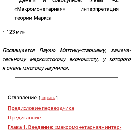
~
123
мин
Посвящается Паулю Маттику-​старшему, заме­ча­
тель­ному марк­сист­скому эко­но­ми­сту, у кото­рого
я очень мно­гому научился.
Оглавление
скрыть
Предисловие пере­вод­чика
Предисловие
Глава 1. Введение: «мак­ро­мо­не­тар­ная» интер­