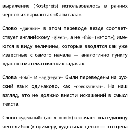
выра­же­ние (Kostpreis) исполь­зо­ва­лось в ран­них
чер­но­вых вари­ан­тах «Капитала».
Слово
в этом пере­воде везде соот­вет­
«дан­ный»
ствует англий­скому
, а не
(«этот»); име­
«given»
«this»
ются в виду вели­чины, кото­рые вво­дятся как уже
извест­ные с самого начала — ана­ло­гично пункту
«дано» в мате­ма­ти­че­ских задачах.
Слова
и
были пере­ве­дены на рус­
«total»
«aggregate»
ский язык оди­на­ково, как
. На наш
«сово­куп­ный»
взгляд, это не должно вне­сти иска­же­ний в смысл
текста.
Слово
(англ.
) озна­чает «на еди­ницу
«удель­ный»
«unit»
чего-​либо» (к при­меру, «удель­ная цена» — это цена