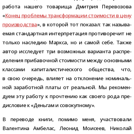
работа нашего това­рища Дмитрия Перевозова
«
Конец про­блемы транс­фор­ма­ции сто­и­мо­сти в цену
про­из­вод­ства
», в кото­рой тот пока­зал: так назы­ва­
е­мая стан­дарт­ная интер­пре­та­ция про­ти­во­ре­чит не
только насле­дию Маркса, но и самой себе. Также
автор иссле­дует три воз­мож­ных вари­анта рас­пре­
де­ле­ния при­ба­воч­ной сто­и­мо­сти между основ­ными
клас­сами капи­та­ли­сти­че­ского обще­ства, что,
в свою оче­редь, вли­яет на откло­не­ние номи­наль­
ной зара­бот­ной платы от реаль­ной. Мы реко­мен­
дуем эту работу к про­чте­нию как сво­его рода пре­
ди­сло­вие к «Деньгам и совокупному».
В пере­воде книги, помимо меня, участ­во­вали
Валентина Амбелас, Леонид Моисеев, Николай