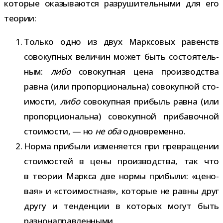
кото­рые ока­зы­ва­ются раз­ру­ши­тель­ными для его
теории:
Только одно из двух Марксовых равенств
сово­куп­ных вели­чин может быть состо­я­тель­
ным:
либо
сово­куп­ная цена про­из­вод­ства
равна (или про­пор­ци­о­нальна) сово­куп­ной сто­
и­мо­сти,
либо
сово­куп­ная при­быль равна (или
про­пор­ци­о­нальна) сово­куп­ной при­ба­воч­ной
сто­и­мо­сти, — но
не оба
одновременно.
Норма при­были изме­ня­ется при пре­вра­ще­нии
сто­и­мо­стей в цены про­из­вод­ства, так что
в тео­рии Маркса две нормы при­были: «цено­
вая» и «сто­и­мост­ная», кото­рые не равны друг
другу и тен­ден­ции в кото­рых могут быть
разнонаправленными.