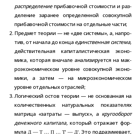
рас­пре­де­ле­ние
при­ба­воч­ной сто­и­мо­сти и раз­
де­ле­ние зара­нее опре­де­лен­ной сово­куп­ной
при­ба­воч­ной сто­и­мо­сти на отдель­ные части;
Предмет тео­рии — не «две системы», а, напро­
тив, от начала до конца
един­ствен­ная система,
дей­стви­тель­ная капи­та­ли­сти­че­ская эко­но­
мика, кото­рая вна­чале ана­ли­зи­ру­ется на мак­
ро­эко­но­ми­че­ском уровне сово­куп­ной эко­но­
мики, а затем — на мик­ро­эко­но­ми­че­ском
уровне отдель­ных отраслей;
Логический остов тео­рии — не осно­ван­ная на
коли­че­ствен­ных нату­раль­ных пока­за­те­лях
мат­рица «затраты — выпуск», а
кру­го­обо­рот
денеж­ного капи­тала,
кото­рый отра­жает фор­
мула
. Это под­ра­зу­ме­вает,
Д — Т … П … Т′ — Д′