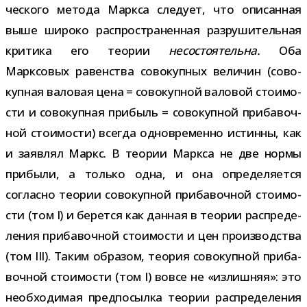
че­ского метода Маркса сле­дует, что опи­сан­ная
выше широко рас­про­стра­нен­ная раз­ру­ши­тель­ная
кри­тика его тео­рии
несо­сто­я­тельна.
Оба
Марксовых равен­ства сово­куп­ных вели­чин (сово­
куп­ная вало­вая цена = сово­куп­ной вало­вой сто­и­мо­
сти и сово­куп­ная при­быль = сово­куп­ной при­ба­воч­
ной сто­и­мо­сти) все­гда одно­вре­менно истинны, как
и заяв­лял Маркс. В тео­рии Маркса не две нормы
при­были, а только одна, и она опре­де­ля­ется
согласно тео­рии сово­куп­ной при­ба­воч­ной сто­и­мо­
сти (том I) и берется как дан­ная в тео­рии рас­пре­де­
ле­ния при­ба­воч­ной сто­и­мо­сти и цен про­из­вод­ства
(том III). Таким обра­зом, тео­рия сово­куп­ной при­ба­
воч­ной сто­и­мо­сти (том I) вовсе не «излиш­няя»: это
необ­хо­ди­мая пред­по­сылка тео­рии рас­пре­де­ле­ния