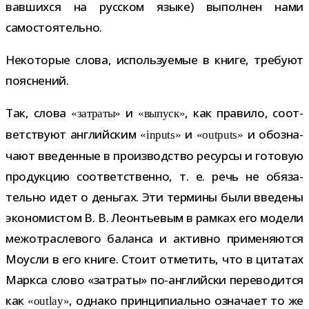
вав­шихся на рус­ском языке) выпол­нен нами
самостоятельно.
Некоторые слова, исполь­зу­е­мые в книге, тре­буют
пояснений.
Так, слова
и
, как пра­вило, соот­
«затраты»
«выпуск»
вет­ствуют англий­ским
и
и обо­зна­
«inputs»
«outputs»
чают вве­ден­ные в про­из­вод­ство ресурсы и гото­вую
про­дук­цию соот­вет­ственно, т. е. речь не обя­за­
тельно идет о день­гах. Эти тер­мины были вве­дены
эко­но­ми­стом В. В. Леонтьевым в рам­ках его модели
меж­от­рас­ле­вого баланса и активно при­ме­ня­ются
Моусли в его книге. Стоит отме­тить, что в цита­тах
Маркса слово «затраты» по-​английски пере­во­дится
как
, однако прин­ци­пи­ально озна­чает то же
«outlay»