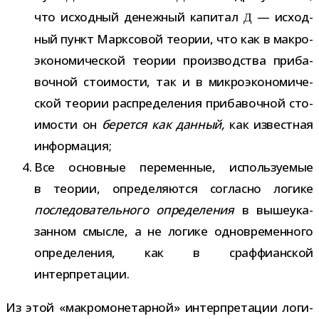
что исход­ный денеж­ный капи­тал
— исход­
Д
ный пункт Марксовой тео­рии, что как в мак­ро­
эко­но­ми­че­ской тео­рии про­из­вод­ства при­ба­
воч­ной сто­и­мо­сти, так и в мик­ро­эко­но­ми­че­
ской тео­рии рас­пре­де­ле­ния при­ба­воч­ной сто­
и­мо­сти он
берется как дан­ный,
как извест­ная
информация;
Все основ­ные пере­мен­ные, исполь­зу­е­мые
в тео­рии, опре­де­ля­ются согласно логике
после­до­ва­тель­ного опре­де­ле­ния
в выше­ука­
зан­ном смысле, а не логике одно­вре­мен­ного
опре­де­ле­ния, как в сраф­фи­ан­ской
интерпретации.
Из этой «мак­ро­мо­не­тар­ной» интер­пре­та­ции логи­