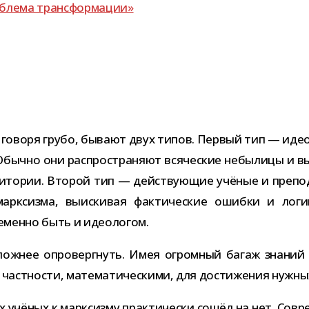
про­блема трансформации»
ии, говоря грубо, бывают двух типов. Первый тип — идео
бычно они рас­про­стра­няют вся­че­ские небы­лицы и в
ауди­то­рии. Второй тип — дей­ству­ю­щие учё­ные и пре­по
арк­сизма, выис­ки­вая фак­ти­че­ские ошибки и логик
е­менно быть и идеологом.
лож­нее опро­верг­нуть. Имея огром­ный багаж зна­ний з
 част­но­сти, мате­ма­ти­че­скими, для дости­же­ния нуж­н
х учё­ных к марк­сизму прак­ти­че­ски сошёл на нет. Совр