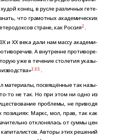
 худой конец, в русле раз­лич­ных гете­
знать, что гра­мот­ных ака­де­ми­че­ских
2
ете­ро­док­сов стране, как Россия
.
IX и XX века дали нам массу ака­де­ми­
и­во­ре­чив. А внут­ренне про­ти­во­ре­
о­рую уже в тече­ние сто­ле­тия ука­зы­
3
4
5
­из­вод­ства»
.
ал мате­ри­алы, посвя­щён­ные так назы­
что-​то не так. Но при этом ни одно из
суще­ство­ва­ние про­блемы, не при­водя
их пози­циях: Маркс, мол, прав, так как
на­чи­тельно откло­ня­лась от суммы цен
й капи­та­ли­стов. Авторы этих реше­ний