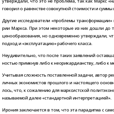
утвер­ждали, что это не про­блема, так как Маркс «н
гово­рил о равен­стве сово­куп­ной сто­и­мо­сти и суммы
Другие иссле­до­ва­тели «про­блемы транс­фор­ма­ции» 
рии Маркса. При этом неко­то­рые из них дошли до того
цено­об­ра­зо­ва­ния, но одно­вре­менно утвер­ждали, 
под­ход и «экс­плу­а­та­цию» рабо­чего класса.
Неудивительно, что после таких заяв­ле­ний остав­ша­яс
но­стью при­мкнув либо к неори­кар­диан­ству, либо к 
Учитывая слож­ность постав­лен­ной задачи, автор реш
лич­ных эко­но­ми­стов про­шлого и насто­я­щего основ
лось, что, к сожа­ле­нию для марк­сист­ской полит­эко
назы­ва­е­мой далее «стан­дарт­ной интерпретацией».
Ирония заклю­ча­ется в том, что эта пара­дигма с сам