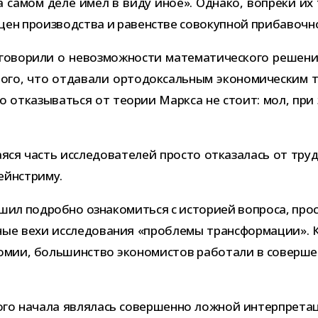
а самом деле имел в виду иное». Однако, вопреки их т
 цен про­из­вод­ства и равен­стве сово­куп­ной при­ба­воч
гово­рили о невоз­мож­но­сти мате­ма­ти­че­ского реше­н
, что отда­вали орто­док­саль­ным эко­но­ми­че­ским те
что отка­зы­ваться от тео­рии Маркса не стоит: мол, при
я часть иссле­до­ва­те­лей про­сто отка­за­лась от тру­д
мейнстриму.
ил подробно озна­ко­миться с исто­рией вопроса, про­сл
­ные вехи иссле­до­ва­ния «про­блемы транс­фор­ма­ции».
­но­мии, боль­шин­ство эко­но­ми­стов рабо­тали в совер
ого начала явля­лась совер­шенно лож­ной интер­пре­та