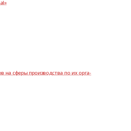
al»
ов на сферы про­из­вод­ства по их орга­