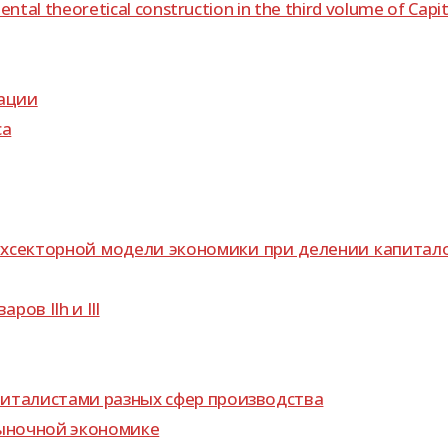
tal theoretical construction in the third volume of Capit
ации
са
х­сек­тор­ной модели эко­но­мики при деле­нии капи­та­л
ров IIh и IIl
и­та­ли­стами раз­ных сфер производства
ыноч­ной экономике