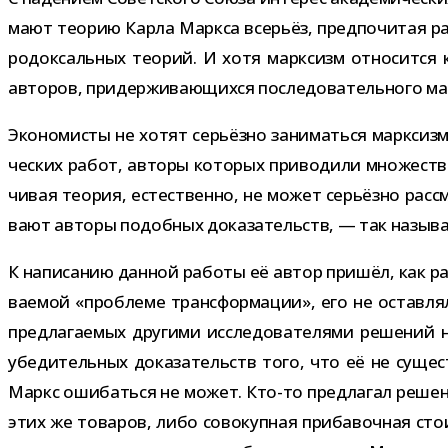
мают тео­рию Карла Маркса все­рьёз, пред­по­чи­тая раб
ро­док­саль­ных тео­рий. И хотя марк­сизм отно­сится к
авто­ров, при­дер­жи­ва­ю­щихся после­до­ва­тель­ного м
Экономисты не хотят серьёзно зани­маться марк­сиз­мом
че­ских работ, авторы кото­рых при­во­дили мно­же­ство
чи­вая тео­рия, есте­ственно, не может серьёзно рас­см
вают авторы подоб­ных дока­за­тельств, — так назы­ва­е
К напи­са­нию дан­ной работы её автор при­шёл, как раз
ва­е­мой «про­блеме транс­фор­ма­ции», его не остав­
пред­ла­га­е­мых дру­гими иссле­до­ва­те­лями реше­ний
убе­ди­тель­ных дока­за­тельств того, что её не суще­с
Маркс оши­баться не может. Кто-​то пред­ла­гал реше­н
этих же това­ров, либо сово­куп­ная при­ба­воч­ная сто