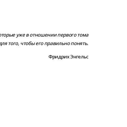
то­рые уже в отно­ше­нии пер­вого тома
 для того, чтобы его пра­вильно понять.
Фридрих Энгельс