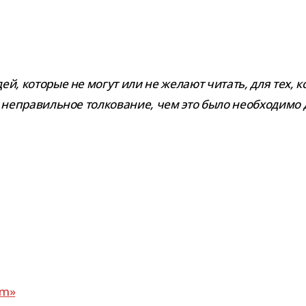
ей, кото­рые не могут или не желают читать, для тех, ко
непра­виль­ное тол­ко­ва­ние, чем это было необ­хо­димо
em»