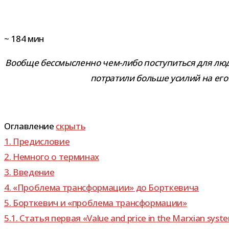
~
184
мин
Вообще бес­смыс­ленно чем-​либо посту­питься для люд
потра­тили больше уси­лий на его 
Оглавление
скрыть
1.
Предисловие
2.
Немного о терминах
3.
Введение
4.
«Проблема транс­фор­ма­ции» до Борткевича
5.
Борткевич и «про­блема трансформации»
5.1.
Статья пер­вая «Value and price in the Marxian syst