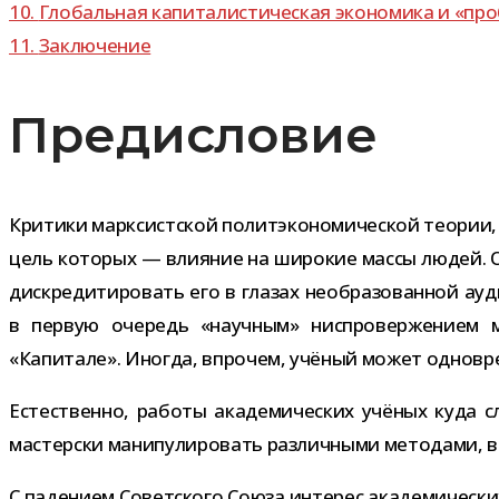
10.
Глобальная капи­та­ли­сти­че­ская эко­но­мика и «
11.
Заключение
Предисловие
Критики марк­сист­ской полит­эко­но­ми­че­ской тео­р
цель кото­рых — вли­я­ние на широ­кие массы людей. О
дис­кре­ди­ти­ро­вать его в гла­зах необ­ра­зо­ван­ной 
в первую оче­редь «науч­ным» нис­про­вер­же­нием м
«Капитале». Иногда, впро­чем, учё­ный может одно­вр
Естественно, работы ака­де­ми­че­ских учё­ных куда с
мастер­ски мани­пу­ли­ро­вать раз­лич­ными мето­дами, в
С паде­нием Советского Союза инте­рес ака­де­ми­че­ски