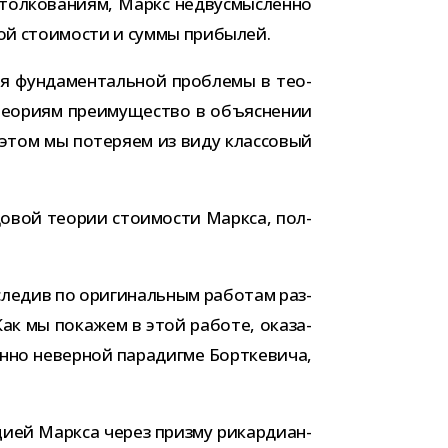
ол­ко­ва­ниям, Маркс недву­смыс­ленно
­ной сто­и­мо­сти и суммы прибылей.
ия фун­да­мен­таль­ной про­блемы в тео­
о­риям пре­иму­ще­ство в объ­яс­не­нии
 этом мы поте­ряем из виду клас­со­вый
о­вой тео­рии сто­и­мо­сти Маркса, пол­
е­див по ори­ги­наль­ным рабо­там раз­
 Как мы пока­жем в этой работе, ока­за­
­шенно невер­ной пара­дигме Борткевича,
­цией Маркса через призму рикар­диан­