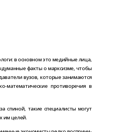
­логи: в основ­ном это медий­ные лица,
ыду­ман­ные факты о марк­сизме, чтобы
­да­ва­тели вузов, кото­рые зани­ма­ются
о-​математические про­ти­во­ре­чия в
а спи­ной, такие спе­ци­а­ли­сты могут
ых им целей.
еменные эко­но­ми­сты редко вос­при­ни­