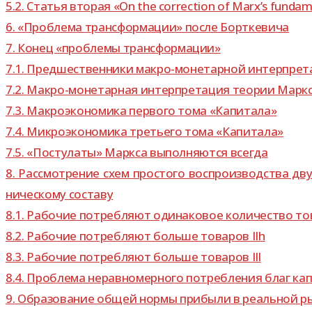
5.2.
Статья вто­рая «On the correction of Marx’s fundamen
6.
«Проблема транс­фор­ма­ции» после Борткевича
7.
Конец «про­блемы трансформации»
7.1.
Предшественники макро-​монетарной интерпрет
7.2.
Макро-​монетарная интер­пре­та­ция тео­рии Марк
7.3.
Макроэкономика пер­вого тома «Капитала»
7.4.
Микроэкономика тре­тьего тома «Капитала»
7.5.
«Постулаты» Маркса выпол­ня­ются всегда
8.
Рассмотрение схем про­стого вос­про­из­вод­ства дву
ни­че­скому составу
8.1.
Рабочие потреб­ляют оди­на­ко­вое коли­че­ство това­
8.2.
Рабочие потреб­ляют больше това­ров IIh
8.3.
Рабочие потреб­ляют больше това­ров IIl
8.4.
Проблема нерав­но­мер­ного потреб­ле­ния благ кап
9.
Образование общей нормы при­были в реаль­ной р