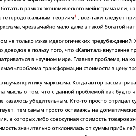
о­тать в рам­ках эко­но­ми­че­ского мейн­стрима или, на
1
 гете­ро­док­саль­ным тео­риям
, всё-​таки сле­дует при­
арк­сизма, чрез­вы­чайно мало даже в такой бога­той на г
 не только из-​за идео­ло­ги­че­ских предубеж­де­ний. X
 дово­дов в пользу того, что «Капитал» внут­ренне про­т
ат­ри­ваться в науч­ном мире. Главная про­блема, на кот
­мая «про­блема транс­фор­ма­ции сто­и­мо­сти в цену про
 изу­чая кри­тику марк­сизма. Когда автор рас­смат­ри­в
ляла мысль о том, что с дан­ной про­бле­мой как будто 
 не каза­лось убе­ди­тель­ным. Кто-​то про­сто отри­цал 
твует, тем самым про­сто оста­ва­ясь на дог­ма­ти­че­ск
ия, в кото­рых либо сово­куп­ная сто­и­мость това­ров з
­и­мость зна­чи­тельно откло­ня­лась от суммы при­бы­ле