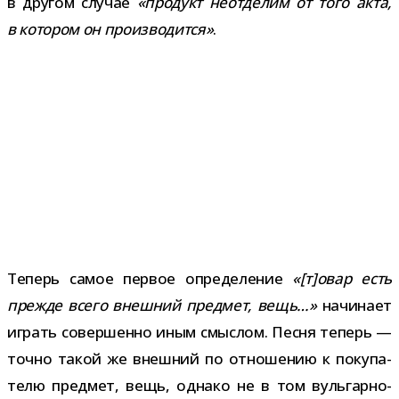
в дру­гом слу­чае
«про­дукт неот­де­лим от того акта,
в кото­ром он про­из­во­дится»
.
Теперь самое пер­вое опре­де­ле­ние
«[т]овар есть
прежде всего внеш­ний пред­мет, вещь…»
начи­нает
играть совер­шенно иным смыс­лом. Песня теперь —
точно такой же внеш­ний по отно­ше­нию к поку­па­
телю пред­мет, вещь, однако не в том вульгарно-​