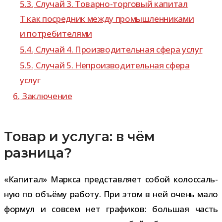
5.3.
Случай 3. Товарно-​торговый капи­тал
Т как посред­ник между про­мыш­лен­ни­ками
и потребителями
5.4.
Случай 4. Производительная сфера услуг
5.5.
Случай 5. Непроизводительная сфера
услуг
6.
Заключение
Товар и услуга: в чём
разница?
«Капитал» Маркса пред­став­ляет собой колос­саль­
ную по объ­ёму работу. При этом в ней очень мало
фор­мул и совсем нет гра­фи­ков: боль­шая часть