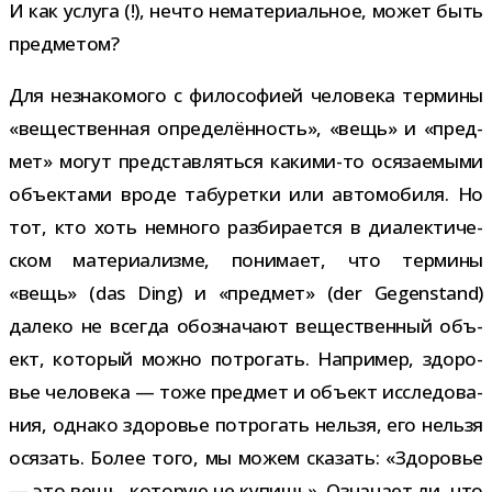
И как услуга (!), нечто нема­те­ри­аль­ное, может быть
предметом?
Для незна­ко­мого с фило­со­фией чело­века тер­мины
«веще­ствен­ная опре­де­лён­ность», «вещь» и «пред­
мет» могут пред­став­ляться какими-​то ося­за­е­мыми
объ­ек­тами вроде табу­ретки или авто­мо­биля. Но
тот, кто хоть немного раз­би­ра­ется в диа­лек­ти­че­
ском мате­ри­а­лизме, пони­мает, что тер­мины
«вещь» (das Ding) и «пред­мет» (der Gegenstand)
далеко не все­гда обо­зна­чают веще­ствен­ный объ­
ект, кото­рый можно потро­гать. Например, здо­ро­
вье чело­века — тоже пред­мет и объ­ект иссле­до­ва­
ния, однако здо­ро­вье потро­гать нельзя, его нельзя
ося­зать. Более того, мы можем ска­зать: «Здоровье
— это вещь, кото­рую не купишь». Означает ли, что