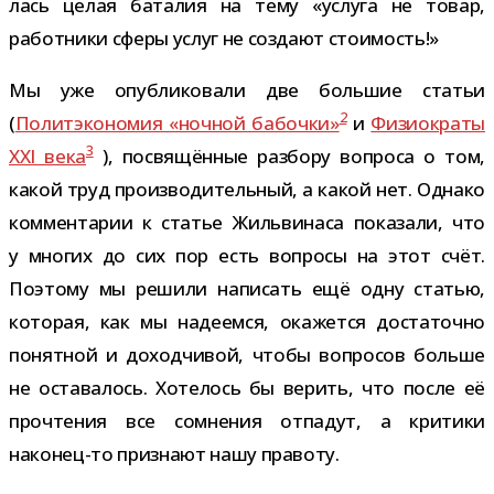
лась целая бата­лия на тему «услуга не товар,
работ­ники сферы услуг не создают стоимость!»
Мы уже опуб­ли­ко­вали две боль­шие ста­тьи
2
(
Политэкономия «ноч­ной бабочки»
и
Физиократы
3
XXI века
), посвя­щён­ные раз­бору вопроса о том,
какой труд про­из­во­ди­тель­ный, а какой нет. Однако
ком­мен­та­рии к ста­тье Жильвинаса пока­зали, что
у мно­гих до сих пор есть вопросы на этот счёт.
Поэтому мы решили напи­сать ещё одну ста­тью,
кото­рая, как мы наде­емся, ока­жется доста­точно
понят­ной и доход­чи­вой, чтобы вопро­сов больше
не оста­ва­лось. Хотелось бы верить, что после её
про­чте­ния все сомне­ния отпа­дут, а кри­тики
наконец-​то при­знают нашу правоту.