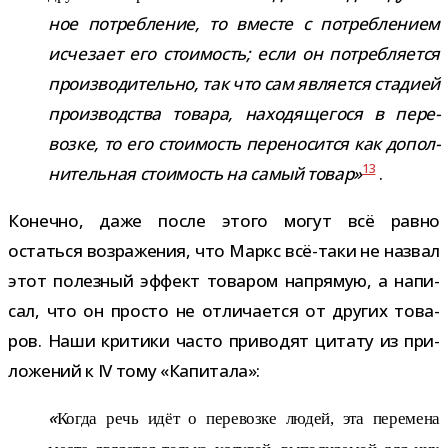
ное потреб­ле­ние, то вме­сте с потреб­ле­нием
исче­зает его сто­и­мость; если он потреб­ля­ется
про­из­во­ди­тельно, так что сам явля­ется ста­дией
про­из­вод­ства товара, нахо­дя­ще­гося в пере­
возке, то его сто­и­мость пере­но­сится как допол­
13
ни­тель­ная сто­и­мость на самый товар»
.
Конечно, даже после этого могут всё равно
остаться воз­ра­же­ния, что Маркс всё-​таки не назвал
этот полез­ный эффект това­ром напря­мую, а напи­
сал, что он про­сто не отли­ча­ется от дру­гих това­
ров. Наши кри­тики часто при­во­дят цитату из при­
ло­же­ний к IV тому «Капитала»:
«
Когда речь идёт о пере­возке людей, эта пере­мена