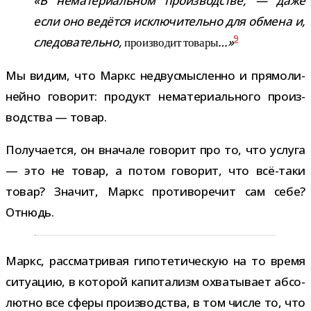
«В нема­те­ри­аль­ном про­из­вод­стве, — даже
если оно ведётся исклю­чи­тельно для обмена и,
9
сле­до­ва­тельно,
…»
про­из­во­дит товары
Мы видим, что Маркс недву­смыс­ленно и пря­мо­ли­
нейно гово­рит: про­дукт нема­те­ри­аль­ного про­из­
вод­ства — товар.
Получается, он вна­чале гово­рит про то, что услуга
— это не товар, а потом гово­рит, что всё-​таки
товар? Значит, Маркс про­ти­во­ре­чит сам себе?
Отнюдь.
Маркс, рас­смат­ри­вая гипо­те­ти­че­скую на то время
ситу­а­цию, в кото­рой капи­та­лизм охва­ты­вает абсо­
лютно все сферы про­из­вод­ства, в том числе то, что