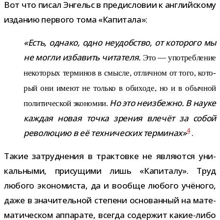
Вот что писал Энгельс в пре­ди­сло­вии к англий­скому
изда­нию пер­вого тома «Капитала»:
«Есть, однако, одно неудоб­ство, от кото­рого мы
не могли изба­вить чита­теля.
Это — упо­треб­ле­ние
неко­то­рых тер­ми­нов в смысле, отлич­ном от того, кото­
рый они имеют не только в оби­ходе, но и в обыч­ной
Но это неиз­бежно. В науке
поли­ти­че­ской эко­но­мии.
каж­дая новая точка зре­ния вле­чёт за собой
4
рево­лю­цию в её тех­ни­че­ских тер­ми­нах»
.
Такие затруд­не­ния в трак­товке не явля­ются уни­
каль­ными, при­су­щими лишь «Капиталу». Труд
любого эко­но­ми­ста, да и вообще любого учё­ного,
даже в зна­чи­тель­ной сте­пени осно­ван­ный на мате­
ма­ти­че­ском аппа­рате, все­гда содер­жит какие-​либо