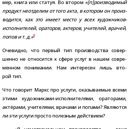
мер, книга или ста­туя. Во вто­ром
«[п]роизводимый
про­дукт неот­де­лим от того акта, в кото­ром он про­из­
во­дится, как это имеет место у всех художников-​
исполнителей, ора­то­ров, акте­ров, учи­те­лей, вра­чей,
8
попов и т. д.»
Очевидно, что пер­вый тип про­из­вод­ства совер­
шенно не отно­сится к сфере услуг в нашем совре­
мен­ном пони­ма­нии. Нам инте­ре­сен лишь вто­
рой тип.
Что гово­рит Маркс про услуги, ока­зы­ва­е­мые всеми
этими художниками-​исполнителями, ора­то­рами,
актё­рами, учи­те­лями, вра­чами и попами? Являются
ли эти услуги про­сто полез­ным действием?