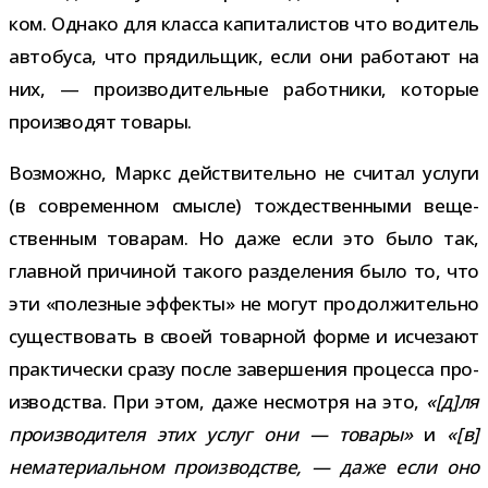
ком. Однако для класса капи­та­ли­стов что води­тель
авто­буса, что пря­диль­щик, если они рабо­тают на
них, — про­из­во­ди­тель­ные работ­ники, кото­рые
про­из­во­дят товары.
Возможно, Маркс дей­стви­тельно не счи­тал услуги
(в совре­мен­ном смысле) тож­де­ствен­ными веще­
ствен­ным това­рам. Но даже если это было так,
глав­ной при­чи­ной такого раз­де­ле­ния было то, что
эти «полез­ные эффекты» не могут про­дол­жи­тельно
суще­ство­вать в своей товар­ной форме и исче­зают
прак­ти­че­ски сразу после завер­ше­ния про­цесса про­
из­вод­ства. При этом, даже несмотря на это,
«[д]ля
про­из­во­ди­теля этих услуг они — товары»
и
«[в]
нема­те­ри­аль­ном про­из­вод­стве, — даже если оно