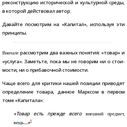
рекон­струк­цию исто­ри­че­ской и куль­тур­ной среды,
в кото­рой дей­ство­вал автор.
Давайте посмот­рим на «Капитал», исполь­зуя эти
принципы.
рас­смот­рим два важ­ных поня­тия: «товар» и
Вначале
«услуга». Заметьте, пока мы не гово­рим ни о сто­и­
мо­сти, ни о при­ба­воч­ной стоимости.
Чаще всего для кри­тики нашей пози­ции при­во­дят
опре­де­ле­ние товара, дан­ное Марксом в пер­вом
томе «Капитала»:
«Товар есть прежде всего
внеш­ний пред­мет,
5
…»
вещь