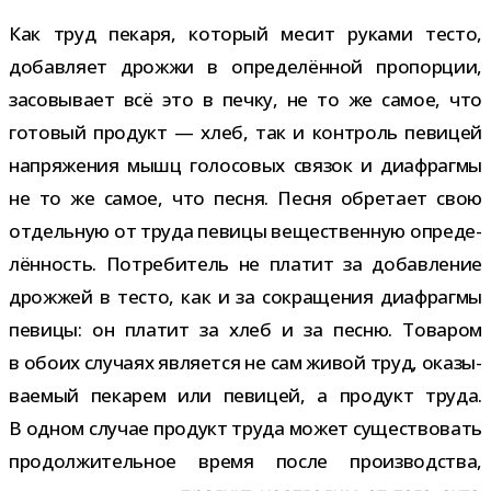
Как труд пекаря, кото­рый месит руками тесто,
добав­ляет дрожжи в опре­де­лён­ной про­пор­ции,
засо­вы­вает всё это в печку, не то же самое, что
гото­вый про­дукт — хлеб, так и кон­троль певи­цей
напря­же­ния мышц голо­со­вых свя­зок и диа­фрагмы
не то же самое, что песня. Песня обре­тает свою
отдель­ную от труда певицы веще­ствен­ную опре­де­
лён­ность. Потребитель не пла­тит за добав­ле­ние
дрож­жей в тесто, как и за сокра­ще­ния диа­фрагмы
певицы: он пла­тит за хлеб и за песню. Товаром
в обоих слу­чаях явля­ется не сам живой труд, ока­зы­
ва­е­мый пека­рем или певи­цей, а про­дукт труда.
В одном слу­чае про­дукт труда может суще­ство­вать
про­дол­жи­тель­ное время после про­из­вод­ства,