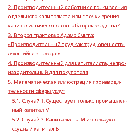
2.
Производительный работ­ник с точки зре­ния
отдель­ного капи­та­ли­ста или с точки зре­ния
капи­та­ли­сти­че­ского спо­соба производства?
3.
Вторая трак­товка Адама Смита:
«Производительный труд как труд, ове­ществ­
ля­ю­щийся в товаре»
4.
Производительный для капи­та­ли­ста, непро­
из­во­ди­тель­ный для покупателя
5.
Математическая иллю­стра­ция про­из­во­ди­
тель­но­сти сферы услуг
5.1.
Случай 1. Существует только про­мыш­лен­
ный капи­тал М
5.2.
Случай 2. Капиталисты М исполь­зуют
ссуд­ный капи­тал Б