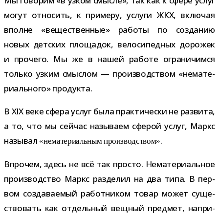
Мы гово­рим «в узком смысле», так как к сфере услуг
могут отно­сить, к при­меру, услуги ЖКХ, вклю­чая
вполне «веще­ствен­ные» работы по созда­нию
новых дет­ских пло­ща­док, вело­си­пед­ных доро­жек
и про­чего. Мы же в нашей работе огра­ни­чимся
только узким смыс­лом — про­из­вод­ством «нема­те­
ри­аль­ного» продукта.
В XIX веке сфера услуг была прак­ти­че­ски не раз­вита,
а то, что мы сей­час назы­ваем сфе­рой услуг, Маркс
назы­вал
.
«нема­те­ри­аль­ным про­из­вод­ством»
Впрочем, здесь не всё так про­сто. Нематериальное
про­из­вод­ство Маркс раз­де­лил на два типа. В пер­
вом созда­ва­е­мый работ­ни­ком товар может суще­
ство­вать как отдель­ный вещ­ный пред­мет, напри­