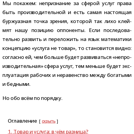
Мы пока­жем: непри­зна­ние за сфе­рой услуг права
быть про­из­во­ди­тель­ной и есть самая насто­я­щая
бур­жу­аз­ная точка зре­ния, кото­рой так лихо клей­
мят нашу пози­цию оппо­ненты. Если после­до­ва­
тельно раз­вить и пере­ло­жить на язык мате­ма­тики
кон­цеп­цию «услуга не товар», то ста­но­вится видно:
согласно ей, чем больше будет раз­ви­ваться «непро­
из­во­ди­тель­ная» сфера услуг, тем меньше будет экс­
плу­а­та­ция рабо­чих и нера­вен­ство между бога­тыми
и бедными.
Но обо всём по порядку.
Оглавление
скрыть
1.
Товар и услуга: в чём разница?