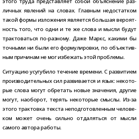
этого труда пред­став­ляет собой объ­яс­не­ние раз­
лич­ных явле­ний на сло­вах. Главным недо­стат­ком
такой формы изло­же­ния явля­ется боль­шая веро­ят­
ность того, что одни и те же слова и мысли будут
трак­то­ваться по-​разному. Даже Маркс, какими бы
точ­ными ни были его фор­му­ли­ровки, по объ­ек­тив­
ным при­чи­нам не мог избе­жать этой проблемы.
Ситуацию усу­гу­било тече­ние вре­мени. С раз­ви­тием
про­из­во­ди­тель­ных сил раз­ви­ва­ется и язык: неко­то­
рые слова могут обре­тать новые зна­че­ния, дру­гие
могут, наобо­рот, терять неко­то­рые смыслы. Из-​за
этого трак­товка тек­ста непод­го­тов­лен­ным чело­ве­
ком может очень сильно отда­ляться от мысли
самого автора работы.