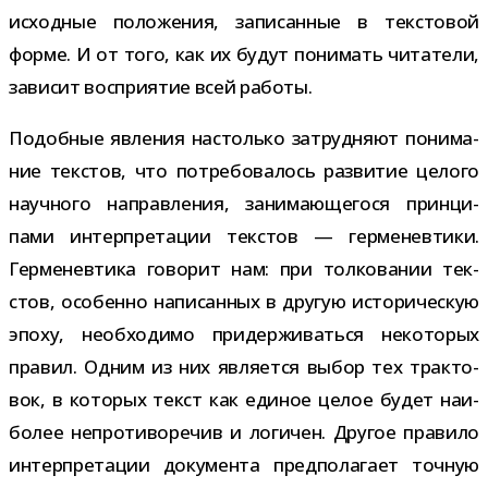
исход­ные поло­же­ния, запи­сан­ные в тек­сто­вой
форме. И от того, как их будут пони­мать чита­тели,
зави­сит вос­при­я­тие всей работы.
Подобные явле­ния настолько затруд­няют пони­ма­
ние тек­стов, что потре­бо­ва­лось раз­ви­тие целого
науч­ного направ­ле­ния, зани­ма­ю­ще­гося прин­ци­
пами интер­пре­та­ции тек­стов — гер­ме­нев­тики.
Герменевтика гово­рит нам: при тол­ко­ва­нии тек­
стов, осо­бенно напи­сан­ных в дру­гую исто­ри­че­скую
эпоху, необ­хо­димо при­дер­жи­ваться неко­то­рых
пра­вил. Одним из них явля­ется выбор тех трак­то­
вок, в кото­рых текст как еди­ное целое будет наи­
бо­лее непро­ти­во­ре­чив и логи­чен. Другое пра­вило
интер­пре­та­ции доку­мента пред­по­ла­гает точ­ную