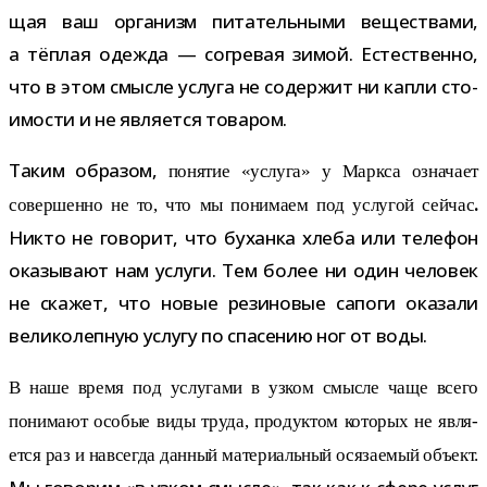
щая ваш орга­низм пита­тель­ными веще­ствами,
а тёп­лая одежда — согре­вая зимой. Естественно,
что в этом смысле услуга не содер­жит ни капли сто­
и­мо­сти и не явля­ется товаром.
Таким обра­зом,
поня­тие «услуга» у Маркса озна­чает
.
совер­шенно не то, что мы пони­маем под услу­гой сей­час
Никто не гово­рит, что буханка хлеба или теле­фон
ока­зы­вают нам услуги. Тем более ни один чело­век
не ска­жет, что новые рези­но­вые сапоги ока­зали
вели­ко­леп­ную услугу по спа­се­нию ног от воды.
В наше время под услу­гами в узком смысле чаще всего
пони­мают осо­бые виды труда, про­дук­том кото­рых не явля­
ется раз и навсе­гда дан­ный мате­ри­аль­ный ося­за­е­мый объ­ект.