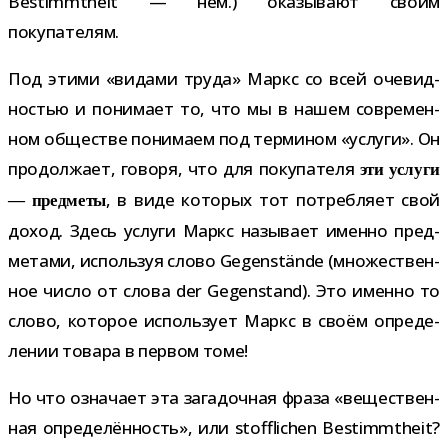
Bestimmtheit — нем.) ока­зы­вают своим
покупателям.
Под этими «видами труда» Маркс со всей оче­вид­
но­стью и пони­мает то, что мы в нашем совре­мен­
ном обще­стве пони­маем под тер­ми­ном «услуги». Он
про­дол­жает, говоря, что для поку­па­теля
эти услуги
, в виде кото­рых тот потреб­ляет свой
— пред­меты
доход. Здесь услуги Маркс назы­вает именно пред­
ме­тами, исполь­зуя слово Gegenstände (мно­же­ствен­
ное число от слова der Gegenstand). Это именно то
слово, кото­рое исполь­зует Маркс в своём опре­де­
ле­нии товара в пер­вом томе!
Но что озна­чает эта зага­доч­ная фраза «веще­ствен­
ная опре­де­лён­ность», или stofflichen Bestimmtheit?