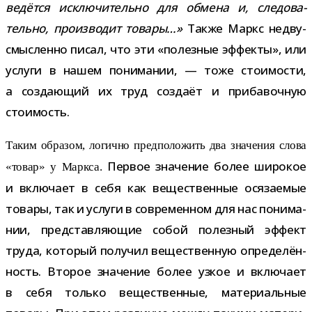
ведётся исклю­чи­тельно для обмена и, сле­до­ва­
тельно, про­из­во­дит товары…»
Также Маркс недву­
смыс­ленно писал, что эти «полез­ные эффекты», или
услуги в нашем пони­ма­нии, — тоже сто­и­мо­сти,
а созда­ю­щий их труд создаёт и при­ба­воч­ную
стоимость.
Таким обра­зом, логично пред­по­ло­жить два зна­че­ния слова
Первое зна­че­ние более широ­кое
«товар» у Маркса.
и вклю­чает в себя как веще­ствен­ные ося­за­е­мые
товары, так и услуги в совре­мен­ном для нас пони­ма­
нии, пред­став­ля­ю­щие собой полез­ный эффект
труда, кото­рый полу­чил веще­ствен­ную опре­де­лён­
ность. Второе зна­че­ние более узкое и вклю­чает
в себя только веще­ствен­ные, мате­ри­аль­ные