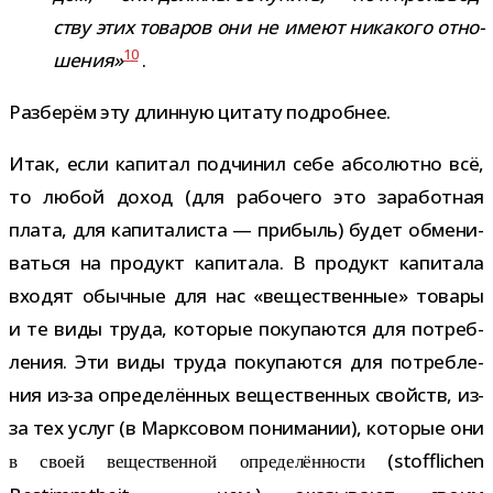
ству этих това­ров они не имеют ника­кого отно­
10
ше­ния»
.
Разберём эту длин­ную цитату подробнее.
Итак, если капи­тал под­чи­нил себе абсо­лютно всё,
то любой доход (для рабо­чего это зара­бот­ная
плата, для капи­та­ли­ста — при­быль) будет обме­ни­
ваться на про­дукт капи­тала. В про­дукт капи­тала
вхо­дят обыч­ные для нас «веще­ствен­ные» товары
и те виды труда, кото­рые поку­па­ются для потреб­
ле­ния. Эти виды труда поку­па­ются для потреб­ле­
ния из-​за опре­де­лён­ных веще­ствен­ных свойств, из-​
за тех услуг (в Марксовом пони­ма­нии), кото­рые они
(stofflichen
в своей веще­ствен­ной опре­де­лён­но­сти