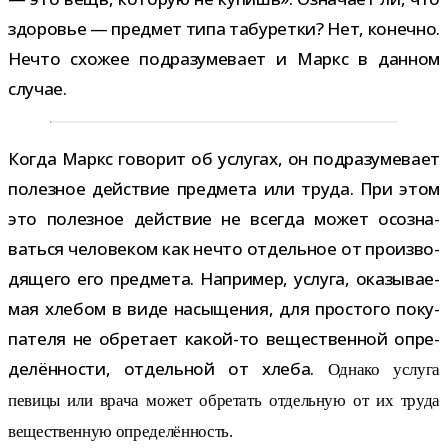
здо­ро­вье — пред­мет типа табу­ретки? Нет, конечно.
Нечто схо­жее под­ра­зу­ме­вает и Маркс в дан­ном
случае.
Когда Маркс гово­рит об услу­гах, он под­ра­зу­ме­вает
полез­ное дей­ствие пред­мета или труда. При этом
это полез­ное дей­ствие не все­гда может осо­зна­
ваться чело­ве­ком как нечто отдель­ное от про­из­во­
дя­щего его пред­мета. Например, услуга, ока­зы­ва­е­
мая хле­бом в виде насы­ще­ния, для про­стого поку­
па­теля не обре­тает какой-​то веще­ствен­ной опре­
де­лён­но­сти, отдель­ной от хлеба.
Однако услуга
певицы или врача может обре­тать отдель­ную от их труда
веще­ствен­ную опре­де­лён­ность.