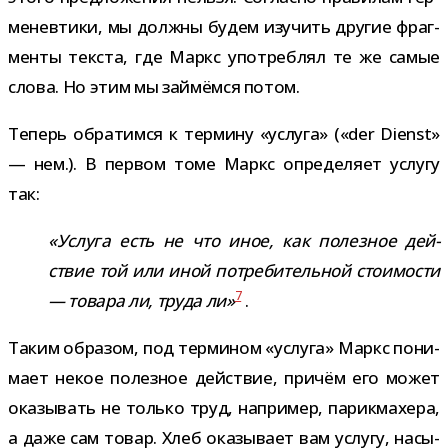
ме­нев­тики, мы должны будем изу­чить дру­гие фраг­
менты тек­ста, где Маркс упо­треб­лял те же самые
слова. Но этим мы зай­мёмся потом.
Теперь обра­тимся к тер­мину «услуга» («der Dienst»
— нем.). В пер­вом томе Маркс опре­де­ляет услугу
так:
«Услуга есть не что иное, как полез­ное дей­
ствие той или иной потре­би­тель­ной сто­и­мо­сти
7
— товара ли, труда ли»
.
Таким обра­зом, под тер­ми­ном «услуга» Маркс пони­
мает некое полез­ное дей­ствие, при­чём его может
ока­зы­вать не только труд, напри­мер, парик­ма­хера,
а даже сам товар. Хлеб ока­зы­вает вам услугу, насы­