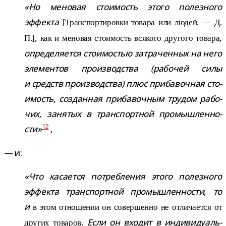
«Но мено­вая сто­и­мость этого полез­ного
эффекта
[Транспортировки товара или людей. — Д.
,
,
П.]
как и мено­вая сто­и­мость вся­кого дру­гого товара
опре­де­ля­ется сто­и­мо­стью затра­чен­ных на него
эле­мен­тов про­из­вод­ства (рабо­чей силы
и средств про­из­вод­ства) плюс при­ба­воч­ная сто­
и­мость, создан­ная при­ба­воч­ным тру­дом рабо­
чих, заня­тых в транс­порт­ной про­мыш­лен­но­
12
сти»
,
— и:
«Что каса­ется потреб­ле­ния этого полез­ного
эффекта транс­порт­ной про­мыш­лен­но­сти, то
и
в этом отно­ше­нии он совер­шенно не отли­ча­ется от
. Если он вхо­дит в инди­ви­ду­аль­
дру­гих това­ров