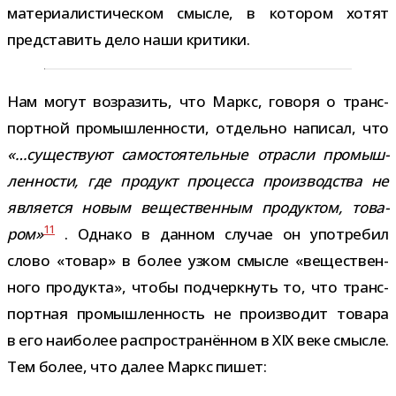
материалистическом смысле, в кото­ром хотят
пред­ста­вить дело наши критики.
Нам могут воз­ра­зить, что Маркс, говоря о транс­
порт­ной про­мыш­лен­но­сти, отдельно напи­сал, что
«…суще­ствуют само­сто­я­тель­ные отрасли про­мыш­
лен­но­сти, где про­дукт про­цесса про­из­вод­ства не
явля­ется новым веще­ствен­ным про­дук­том, това­
11
ром»
. Однако в дан­ном слу­чае он упо­тре­бил
слово «товар» в более узком смысле «веще­ствен­
ного про­дукта», чтобы под­черк­нуть то, что транс­
порт­ная про­мыш­лен­ность не про­из­во­дит товара
в его наи­бо­лее рас­про­стра­нён­ном в XIX веке смысле.
Тем более, что далее Маркс пишет: