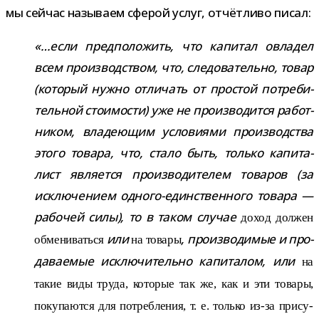
мы сей­час назы­ваем сфе­рой услуг, отчёт­ливо писал:
«…если пред­по­ло­жить, что капи­тал овла­дел
всем про­из­вод­ством, что, сле­до­ва­тельно, товар
(кото­рый нужно отли­чать от про­стой потре­би­
тель­ной сто­и­мо­сти) уже не про­из­во­дится работ­
ни­ком, вла­де­ю­щим усло­ви­ями про­из­вод­ства
этого товара, что, стало быть, только капи­та­
лист явля­ется про­из­во­ди­те­лем това­ров (за
исклю­че­нием одного-​единственного товара —
рабо­чей силы), то в таком слу­чае
доход дол­жен
или
, про­из­во­ди­мые и про­
обме­ни­ваться
на товары
да­ва­е­мые исклю­чи­тельно капи­та­лом, или
на
такие виды труда, кото­рые так же, как и эти товары,
поку­па­ются для потреб­ле­ния, т. е. только из-​за при­су­