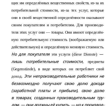
щих им опре­де­лён­ных веще­ствен­ных свойств, из-​за их
потре­би­тель­ной сто­и­мо­сти, из-​за тех услуг, кото­рые
они в своей веще­ствен­ной опре­де­лён­но­сти ока­зы­вают
своим поку­па­те­лям и потре­би­те­лям. Для про­из­во­ди­
теля этих услуг они — товары. Они имеют опре­де­лён­
ную потре­би­тель­ную сто­и­мость (вооб­ра­жа­е­мую или
дей­стви­тель­ную) и опре­де­лён­ную мено­вую сто­и­мость
.
Но для поку­па­теля
—
эти услуги
(diese Dienste)
лишь потре­би­тель­ные сто­и­мо­сти,
пред­меты
(Gegenstände), в виде кото­рых он потреб­ляет свой
. Эти непро­из­во­ди­тель­ные работ­ники не
доход
без­воз­мездно полу­чают свою долю дохода
(зара­бот­ной платы и при­были), свою долю
в това­рах, создан­ных про­из­во­ди­тель­ным тру­
дом, — они должны её купить, — но к про­из­вод­