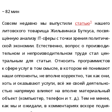
~
82
мин
1
Совсем недавно мы выпу­стили
ста­тью
нашего
литов­ского това­рища Жильвинаса Буткуса, посвя­
щён­ную ана­лизу IT-​сферы с точки зре­ния поли­ти­че­
ской эко­но­мии. Естественно, вопрос о про­из­во­ди­
тель­ном и непро­из­во­ди­тель­ном труде стал цен­
траль­ным для ста­тьи. Относить про­грам­ми­стов
к сфере услуг в том смысле, в кото­ром её пони­мают
наши оппо­ненты, не вполне кор­ректно, так как они,
хоть и ока­зы­вают услуги, всё же своей дея­тель­но­
стью напря­мую вли­яют на вполне мате­ри­аль­ный
объ­ект (ком­пью­тер, теле­фон и т. д.). Тем не менее,
как мы и ожи­дали, в ком­мен­та­риях вскоре под­ня­