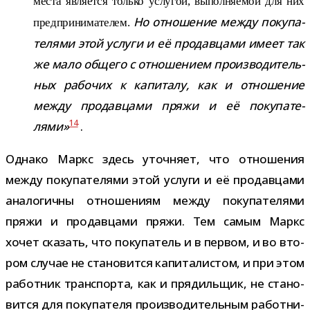
места явля­ется только услу­гой, выпол­ня­е­мой для них
Но отно­ше­ние между поку­па­
пред­при­ни­ма­те­лем.
те­лями этой услуги и её про­дав­цами имеет так
же мало общего с отно­ше­нием про­из­во­ди­тель­
ных рабо­чих к капи­талу,
как и отно­ше­ние
между про­дав­цами пряжи и её поку­па­те­
14
лями»
.
Однако Маркс здесь уточ­няет, что отно­ше­ния
между поку­па­те­лями этой услуги и её про­дав­цами
ана­ло­гичны отно­ше­ниям между поку­па­те­лями
пряжи и про­дав­цами пряжи. Тем самым Маркс
хочет ска­зать, что поку­па­тель и в пер­вом, и во вто­
ром слу­чае не ста­но­вится капи­та­ли­стом, и при этом
работ­ник транс­порта, как и пря­диль­щик, не ста­но­
вится для поку­па­теля про­из­во­ди­тель­ным работ­ни­