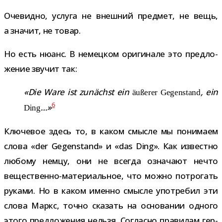
Очевидно, услуга не внеш­ний пред­мет, не вещь,
а зна­чит, не товар.
Но есть нюанс. В немец­ком ори­ги­нале это пред­ло­
же­ние зву­чит так:
«Die Ware ist zunächst ein
, ein
äußerer Gegenstand
6
…»
Ding
Ключевое здесь то, в каком смысле мы пони­маем
слова «der Gegenstand» и «das Ding». Как известно
любому немцу, они не все­гда озна­чают нечто
вещественно-​материальное, что можно потро­гать
руками. Но в каком именно смысле упо­тре­бил эти
слова Маркс, точно ска­зать на осно­ва­нии одного
этого пред­ло­же­ния нельзя. Согласно пра­ви­лам гер­