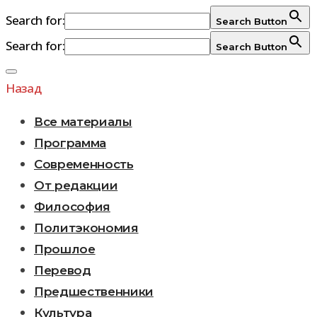
Search for:
Search Button
Search for:
Search Button
Перейти
к
Назад
содержимому
Все материалы
Программа
Современность
От редакции
Философия
Политэкономия
Прошлое
Перевод
Предшественники
Культура