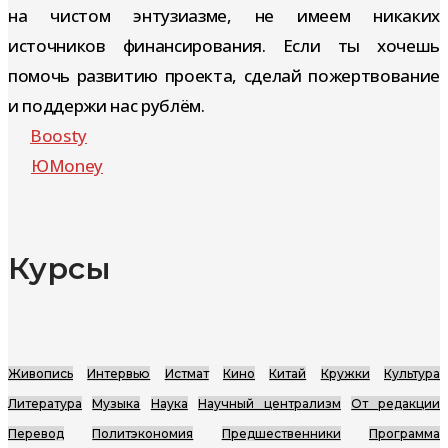
на чистом энтузиазме, не имеем никаких
источников финансирования. Если ты хочешь
помочь развитию проекта, сделай пожертвование
и поддержи нас рублём.
Boosty
ЮMoney
Курсы
Живопись
Интервью
Истмат
Кино
Китай
Кружки
Культура
Литература
Музыка
Наука
Научный централизм
От редакции
Перевод
Политэкономия
Предшественники
Программа