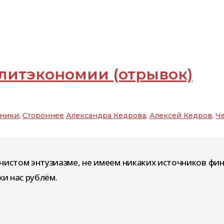
литэкономии (отрывок)
ники
,
Стороннее
Александра Кедрова
,
Алексей Кедров
,
Че
чистом энтузиазме, не имеем никаких источников фи
и нас рублём.