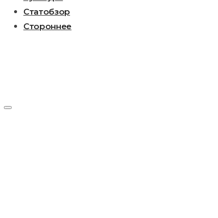
Статобзор
Стороннее
Метка:
Че
Гевара