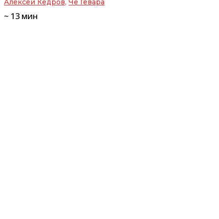
Алексей Кедров
,
Че Гевара
~
13
мин