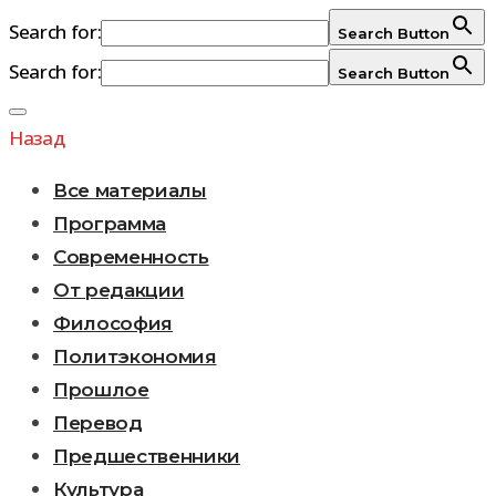
Search for:
Search Button
Search for:
Search Button
Перейти
к
Назад
содержимому
Все материалы
Программа
Современность
От редакции
Философия
Политэкономия
Прошлое
Перевод
Предшественники
Культура