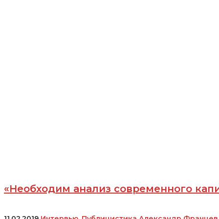
Колганов
«Необходим анализ современного капи
11.02.2019
Интервью
,
Публицистика
Александр Францев