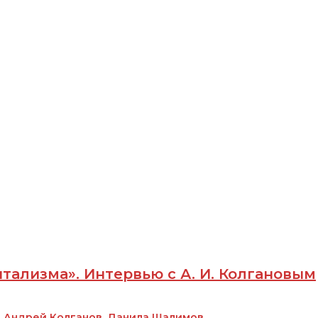
тализма». Интервью с А. И. Колгановым
,
Андрей Колганов
,
Данила Шалимов