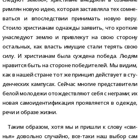
рим­лян новую идею, кото­рая застав­ляла тех сомне­
ваться и впо­след­ствии при­ни­мать новую веру.
Стоило хри­сти­а­нам одна­жды заявить, что крот­кие
уна­сле­дуют землю и при­вле­кут на свою сто­рону
осталь­ных, как власть иму­щие стали терять свою
силу. И хри­сти­а­нам была суж­дена победа. Людям
нра­вится быть на сто­роне побе­ди­те­лей. Мы видим,
как в нашей стране тот же прин­цип дей­ствует в сту­
ден­че­ских кам­пу­сах. Сейчас мно­гие пред­ста­ви­тели
белой моло­дежи отож­деств­ляют себя с неграми; их
новая само­иден­ти­фи­ка­ция про­яв­ля­ется в одежде,
речи и образе жизни.
Таким обра­зом, хотя мы и при­шли к слову «сви­
нья» довольно слу­чайно, все-​таки наш выбор сам