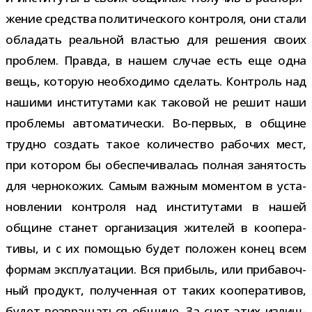
же­ние сред­ства поли­ти­че­ского кон­троля, они стали
обла­дать реаль­ной вла­стью для реше­ния своих
про­блем. Правда, в нашем слу­чае есть еще одна
вещь, кото­рую необ­хо­димо сде­лать. Контроль над
нашими инсти­ту­тами как тако­вой не решит наши
про­блемы авто­ма­ти­че­ски. Во-​первых, в общине
трудно создать такое коли­че­ство рабо­чих мест,
при кото­ром бы обес­пе­чи­ва­лась пол­ная заня­тость
для чер­но­ко­жих. Самым важ­ным момен­том в уста­
нов­ле­нии кон­троля над инсти­ту­тами в нашей
общине ста­нет орга­ни­за­ция жите­лей в коопе­ра­
тивы, и с их помо­щью будет поло­жен конец всем
фор­мам экс­плу­а­та­ции. Вся при­быль, или при­ба­воч­
ный про­дукт, полу­чен­ная от таких коопе­ра­ти­вов,
будет воз­вра­щаться общине. За счет этих излиш­