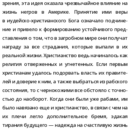
зре­ния, эта идея ока­зала чрез­вы­чай­ное вли­я­ние на
жизнь негров в Америке. Принятие ими веры
в иудейско-​христианского Бога озна­чало под­чи­не­
ние и при­вело к фор­ми­ро­ва­нию устой­чи­вого пред­
став­ле­ния о том, что в загроб­ном мире они полу­чат
награду за все стра­да­ния, кото­рые выпали в их
реаль­ной жизни. Христианство ведь начи­на­лось как
рели­гия отвер­жен­ных и угне­тен­ных. Если пер­вым
хри­сти­а­нам уда­лось подо­рвать власть их пра­ви­те­
лей и дове­рие к ним, а также выбраться из раб­ского
состо­я­ния, то с чер­но­ко­жими все обсто­яло с точ­но­
стью до наобо­рот. Когда они были уже рабами, им
было навя­зано еще и хри­сти­ан­ство, в связи с чем на
их плечи легло допол­ни­тель­ное бремя, эда­кая
тира­ния буду­щего — надежда на счаст­ли­вую жизнь