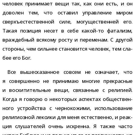
чело­век при­ни­мает вещи так, как они есть, и он
дово­лен тем, что оста­вил управ­ле­ние миром
сверхъ­есте­ствен­ной силе, могу­ще­ствен­ней его.
Такая пози­ция несет в себе какой-​то фата­лизм,
враж­деб­ный вся­кому росту и пере­ме­нам. С дру­гой
сто­роны, чем силь­нее ста­но­вится чело­век, тем сла­
бее его Бог.
Все выше­ска­зан­ное совсем не озна­чает, что
я совер­шенно не при­ни­маю мно­гие пре­крас­ные
и вос­хи­ти­тель­ные вещи, свя­зан­ные с рели­гией.
Когда я говорю о неко­то­рых аспек­тах обще­ствен­
ного устрой­ства с чер­но­ко­жими, исполь­зо­ва­ние
рели­ги­оз­ной лек­сики для меня есте­ственно, и реак­
ция слу­ша­те­лей очень искренна. Я также часто