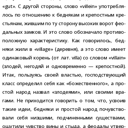
«gut». С дру­гой сто­роны, слово «villein» упо­треб­ля­
лось по отно­ше­нию к бед­ня­кам и кре­пост­ным кре­
стья­нам, жив­шим по ту сто­рону высо­ких ворот фео­
даль­ных зам­ков. И это слово обо­зна­чало про­ти­во­
по­лож­ную харак­те­ри­стику. Как гово­ри­лось, бед­
няки жили в «village» (деревня), а это слово имеет
оди­на­ко­вый корень (от лат. villa) со сло­вом «villain»
(зло­дей, него­дяй и одно­вре­менно — кре­пост­ной).
Итак, поль­зу­ясь своей вла­стью, гос­под­ству­ю­щий
класс опре­де­лил себя как «боже­ствен­ного», а про­
стой народ назвал «зло­де­ями», или сво­ими вра­
гами. Не при­хо­дится гово­рить о том, что, усвоив
такие идеи, бед­няки и про­стой народ почув­ство­
вали себя низ­шими, под­чи­нен­ными суще­ствами,
ощу­тили чув­ство вины и стыда, а фео­далы утвер­