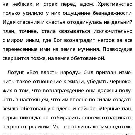
на небе­сах и страх перед адом. Христианство
только уси­лило у них ощу­ще­ние без­на­деж­но­сти.
Идея спа­се­ния и сча­стья ото­дви­ну­лась на даль­ний
план, точ­нее, стала свя­зы­ваться исклю­чи­тельно
с миром иным, где Бог воз­на­гра­дит негров за все
пере­не­сен­ные ими на земле муче­ния. Правосудие
свер­шится позже, на земле обетованной.
Лозунг «Вся власть народу» был при­зван изме­
нить такое отно­ше­ние к жизни, убе­дить чер­но­ко­
жих в том, что воз­на­граж­де­ние они должны полу­
чать в насто­я­щем, что им вполне по силам создать
землю обе­то­ван­ную здесь и сей­час. «Черные пан­
теры» нико­гда не соби­ра­лись совсем отва­жи­вать
негров от рели­гии. Мы всего лишь хотим под­толк­