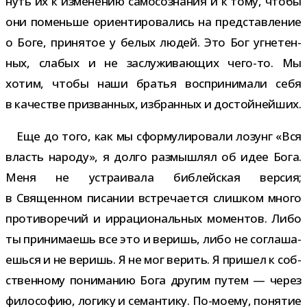
нуть их к изме­не­нию само­со­зна­ния и к тому, чтобы
они поменьше ори­ен­ти­ро­ва­лись на пред­став­ле­ние
о Боге, при­ня­тое у белых людей. Это Бог угне­тен­
ных, сла­бых и не заслу­жи­ва­ю­щих чего-​то. Мы
хотим, чтобы наши бра­тья вос­при­ни­мали себя
в каче­стве при­зван­ных, избран­ных и достойнейших.
Еще до того, как мы сфор­му­ли­ро­вали лозунг «Вся
власть народу», я долго раз­мыш­лял об идее Бога.
Меня не устра­и­вала биб­лей­ская вер­сия;
в Священном писа­нии встре­ча­ется слиш­ком много
про­ти­во­ре­чий и ирра­ци­о­наль­ных момен­тов. Либо
ты при­ни­ма­ешь все это и веришь, либо не согла­ша­
ешься и не веришь. Я не мог верить. Я при­шел к соб­
ствен­ному пони­ма­нию Бога дру­гим путем — через
фило­со­фию, логику и семан­тику. По-​моему, поня­тие