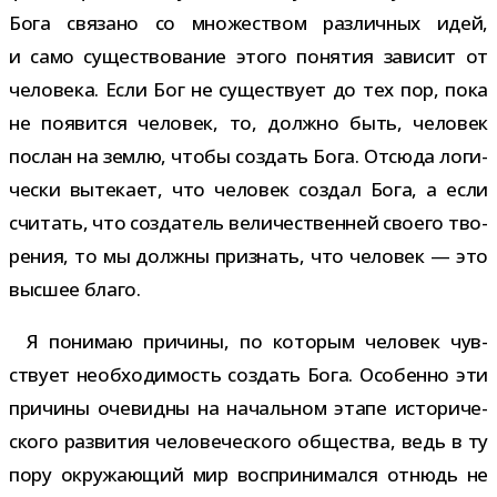
Бога свя­зано со мно­же­ством раз­лич­ных идей,
и само суще­ство­ва­ние этого поня­тия зави­сит от
чело­века. Если Бог не суще­ствует до тех пор, пока
не появится чело­век, то, должно быть, чело­век
послан на землю, чтобы создать Бога. Отсюда логи­
че­ски выте­кает, что чело­век создал Бога, а если
счи­тать, что созда­тель вели­че­ствен­ней сво­его тво­
ре­ния, то мы должны при­знать, что чело­век — это
выс­шее благо.
Я пони­маю при­чины, по кото­рым чело­век чув­
ствует необ­хо­ди­мость создать Бога. Особенно эти
при­чины оче­видны на началь­ном этапе исто­ри­че­
ского раз­ви­тия чело­ве­че­ского обще­ства, ведь в ту
пору окру­жа­ю­щий мир вос­при­ни­мался отнюдь не