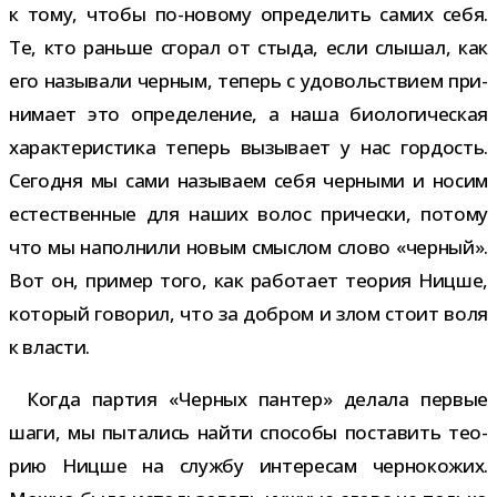
к тому, чтобы по-​новому опре­де­лить самих себя.
Те, кто раньше сго­рал от стыда, если слы­шал, как
его назы­вали чер­ным, теперь с удо­воль­ствием при­
ни­мает это опре­де­ле­ние, а наша био­ло­ги­че­ская
харак­те­ри­стика теперь вызы­вает у нас гор­дость.
Сегодня мы сами назы­ваем себя чер­ными и носим
есте­ствен­ные для наших волос при­чески, потому
что мы напол­нили новым смыс­лом слово «чер­ный».
Вот он, при­мер того, как рабо­тает тео­рия Ницше,
кото­рый гово­рил, что за доб­ром и злом стоит воля
к власти.
Когда пар­тия «Черных пан­тер» делала пер­вые
шаги, мы пыта­лись найти спо­собы поста­вить тео­
рию Ницше на службу инте­ре­сам чер­но­ко­жих.