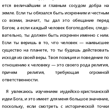
ется вели­чай­шим и глав­ным сосу­дом добра на
земле. Если ты обя­зался быть искрен­ним и чест­ным
со всеми, зна­чит, ты дал это обе­ща­ние перед
Богом, а если каж­дый чело­век бого­по­до­бен, сле­до­
ва­тельно, ты дол­жен быть искре­нен именно с ним.
Если ты веришь в то, что чело­век — наи­выс­шее
суще­ство на пла­нете, то ты будешь дей­ство­вать
исходя из своей веры. Твоя пози­ция и пове­де­ние по
отно­ше­нию к чело­веку — это сво­его рода рели­гия,
при­чем рели­гия, тре­бу­ю­щая огром­ной
ответственности.
Я увле­ка­юсь изу­че­нием иудейско-​христианской
идеи Бога, и это имеет для меня боль­шое зна­че­ние,
поскольку, если смот­реть с исто­ри­че­ской точки