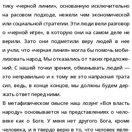
тику «чер­ной линии», осно­ван­ную исклю­чи­тельно
на расо­вом под­ходе, нежели чем эко­но­ми­че­ской
или соци­аль­ной стра­те­гии. Эти люди вели раз­го­вор
о «чер­ной игре», в кото­рую они на самом деле не
верили. Зато они под­ме­тили веру людей в нее
и учли, что «чер­ная линия» могла бы помочь моби­
ли­зо­вать народ. Мы отка­за­лись от таких пред­ло­же­
ний. С нашей точки зре­ния, обма­ны­вать людей —
это непра­вильно и к тому же это напрас­ная трата
сил, ведь, в конце кон­цов, мы должны будем дер­
жать ответ перед ними.
В мета­фи­зи­че­ском смысле наш лозунг «Вся власть
народу» осно­вы­ва­ется на пред­став­ле­ниях о чело­
веке как о Боге. У меня нет дру­гого Бога, кроме
чело­века, и я твердо верю в то, что чело­век явля­