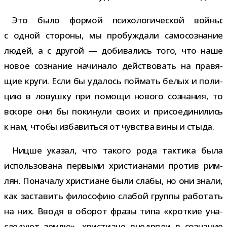
Это было фор­мой пси­хо­ло­ги­че­ской войны:
с одной сто­роны, мы про­буж­дали само­со­зна­ние
людей, а с дру­гой — доби­ва­лись того, что наше
новое созна­ние начи­нало дей­ство­вать на пра­вя­
щие круги. Если бы уда­лось пой­мать белых и поли­
цию в ловушку при помощи нового созна­ния, то
вскоре они бы поки­нули своих и при­со­еди­ни­лись
к нам, чтобы изба­виться от чув­ства вины и стыда.
Ницше ука­зал, что такого рода так­тика была
исполь­зо­вана пер­выми хри­сти­а­нами про­тив рим­
лян. Поначалу хри­сти­ане были слабы, но они знали,
как заста­вить фило­со­фию сла­бой группы рабо­тать
на них. Вводя в обо­рот фразы типа «крот­кие уна­
сле­дуют землю», хри­сти­ане внед­ряли в созна­ние