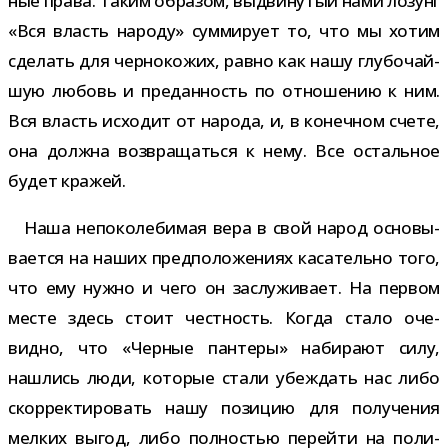
ные права. Таким обра­зом, выдви­ну­тый нами лозунг
«Вся власть народу» сум­ми­рует то, что мы хотим
сде­лать для чер­но­ко­жих, равно как нашу глу­бо­чай­
шую любовь и пре­дан­ность по отно­ше­нию к ним.
Вся власть исхо­дит от народа, и, в конеч­ном счете,
она должна воз­вра­щаться к нему. Все осталь­ное
будет кражей.
Наша непо­ко­ле­би­мая вера в свой народ осно­вы­
ва­ется на наших пред­по­ло­же­ниях каса­тельно того,
что ему нужно и чего он заслу­жи­вает. На пер­вом
месте здесь стоит чест­ность. Когда стало оче­
видно, что «Черные пан­теры» наби­рают силу,
нашлись люди, кото­рые стали убеж­дать нас либо
скор­рек­ти­ро­вать нашу пози­цию для полу­че­ния
мел­ких выгод, либо пол­но­стью перейти на поли­