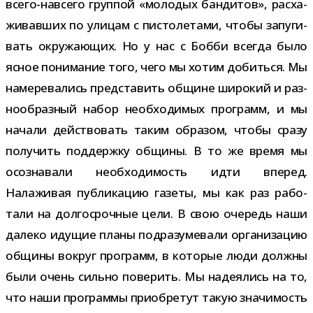
всего-​навсего груп­пой «моло­дых бан­ди­тов», рас­ха­
жи­вав­ших по ули­цам с писто­ле­тами, чтобы запу­ги­
вать окру­жа­ю­щих. Но у нас с Бобби все­гда было
ясное пони­ма­ние того, чего мы хотим добиться. Мы
наме­ре­ва­лись пред­ста­вить общине широ­кий и раз­
но­об­раз­ный набор необ­хо­ди­мых про­грамм, и мы
начали дей­ство­вать таким обра­зом, чтобы сразу
полу­чить под­держку общины. В то же время мы
осо­зна­вали необ­хо­ди­мость идти впе­ред.
Налаживая пуб­ли­ка­цию газеты, мы как раз рабо­
тали на дол­го­сроч­ные цели. В свою оче­редь наши
далеко иду­щие планы под­ра­зу­ме­вали орга­ни­за­цию
общины вокруг про­грамм, в кото­рые люди должны
были очень сильно пове­рить. Мы наде­я­лись на то,
что наши про­граммы при­об­ре­тут такую зна­чи­мость