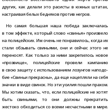
дру­гих, как делали это раси­сты в южных шта­тах,
настра­и­вая белых бед­ня­ков про­тив негров.
Но самая боль­шая наша победа заклю­ча­лась
в том эффекте, кото­рый слово «сви­нья» про­из­вело
на поли­цей­ских. Им очень не понра­ви­лось, когда их
стали обзы­вать сви­ньями, они и сей­час этого не
пере­но­сят. Как только за ними закре­пи­лось новое
«про­звище», поли­цей­ские про­вели кам­па­нию
в свою защиту с исполь­зо­ва­нием лозун­гов напо­до­
бие «Свиньи пре­красны», да еще нацеп­ляли на себя
значки в виде сви­нок. Но эти уси­лия пошли пра­хом.
Мы хотим ска­зать, что, если поли­цей­ские не хотят
быть сви­ньями, то они должны пре­кра­тить
жестоко обхо­диться со всеми несчаст­ными в мире.