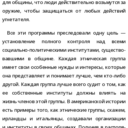
для общины, что люди дей­стви­тельно возь­мутся за
ору­жие, чтобы защи­щаться от любых дей­ствий
угнетателя.
Все эти про­граммы пре­сле­до­вали одну цель —
уста­нов­ле­ние пол­ного кон­троля над всеми
социально-​политическими инсти­ту­тами, суще­ство­
вав­шими в общине. Каждая этни­че­ская группа
имеет свои осо­бен­ные нужды и инте­ресы, кото­рые
она пред­став­ляет и пони­мает лучше, чем кто-​либо
дру­гой. Каждая группа лучше всего судит о том, как
ее соб­ствен­ные инсти­туты должны вли­ять на
жизнь чле­нов этой группы. В аме­ри­кан­ской исто­рии
есть при­меры того, как этни­че­ские группы, ска­жем,
ирландцы и ита­льянцы, созда­вали орга­ни­за­ции
и инсти­туты в своих общи­нах. Получив в рас­по­ря­