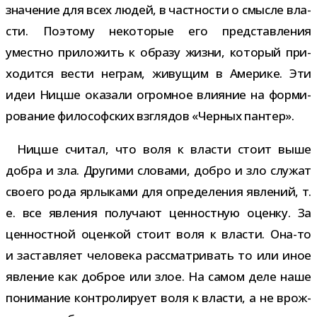
зна­че­ние для всех людей, в част­но­сти о смысле вла­
сти. Поэтому неко­то­рые его пред­став­ле­ния
уместно при­ло­жить к образу жизни, кото­рый при­
хо­дится вести неграм, живу­щим в Америке. Эти
идеи Ницше ока­зали огром­ное вли­я­ние на фор­ми­
ро­ва­ние фило­соф­ских взгля­дов «Черных пантер».
Ницше счи­тал, что воля к вла­сти стоит выше
добра и зла. Другими сло­вами, добро и зло слу­жат
сво­его рода ярлы­ками для опре­де­ле­ния явле­ний, т.
е. все явле­ния полу­чают цен­ност­ную оценку. За
цен­ност­ной оцен­кой стоит воля к вла­сти. Она-​то
и застав­ляет чело­века рас­смат­ри­вать то или иное
явле­ние как доб­рое или злое. На самом деле наше
пони­ма­ние кон­тро­ли­рует воля к вла­сти, а не врож­