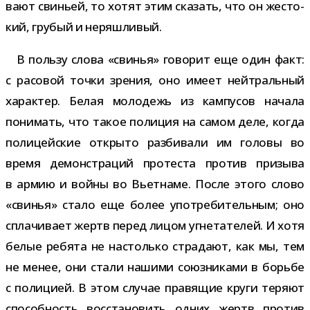
вают сви­ньей, то хотят этим ска­зать, что он жесто­
кий, гру­бый и неряшливый.
В пользу слова «сви­нья» гово­рит еще один факт:
с расо­вой точки зре­ния, оно имеет ней­траль­ный
харак­тер. Белая моло­дежь из кам­пу­сов начала
пони­мать, что такое поли­ция на самом деле, когда
поли­цей­ские открыто раз­би­вали им головы во
время демон­стра­ций про­те­ста про­тив при­зыва
в армию и войны во Вьетнаме. После этого слово
«сви­нья» стало еще более упо­тре­би­тель­ным; оно
спла­чи­вает жертв перед лицом угне­та­те­лей. И хотя
белые ребята не настолько стра­дают, как мы, тем
не менее, они стали нашими союз­ни­ками в борьбе
с поли­цией. В этом слу­чае пра­вя­щие круги теряют
спо­соб­ность вос­ста­но­вить одних жертв про­тив