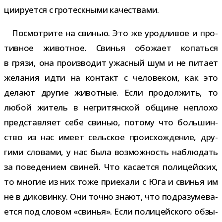
ци­и­ру­ется с гро­теск­ными качествами.
Посмотрите на сви­нью. Это же урод­ли­вое и про­
тив­ное живот­ное. Свинья обо­жает копаться
в грязи, она про­из­во­дит ужас­ный шум и не питает
жела­ния идти на кон­такт с чело­ве­ком, как это
делают дру­гие живот­ные. Если про­дол­жить, то
любой житель в негри­тян­ской общине неплохо
пред­став­ляет себе сви­нью, потому что боль­шин­
ство из нас имеет сель­ское про­ис­хож­де­ние, дру­
гими сло­вами, у нас была воз­мож­ность наблю­дать
за пове­де­нием сви­ней. Что каса­ется поли­цей­ских,
то мно­гие из них тоже при­е­хали с Юга и сви­нья им
не в дико­винку. Они точно знают, что под­ра­зу­ме­ва­
ется под сло­вом «сви­нья». Если поли­цей­ского обзы­