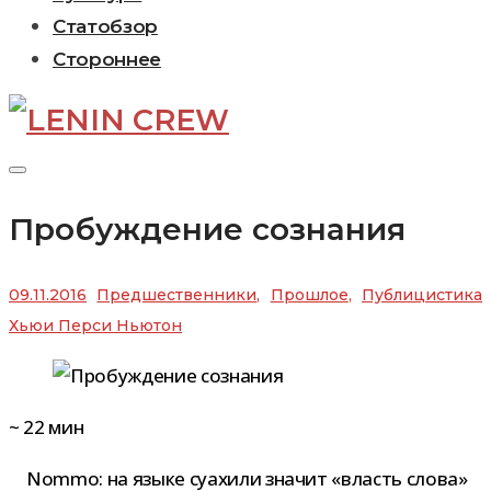
Статобзор
Стороннее
Пробуждение сознания
09.11.2016
Предшественники
,
Прошлое
,
Публицистика
Хьюи Перси Ньютон
~
22
мин
Nommo: на языке суа­хили зна­чит «власть слова»