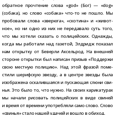
обрат­ное про­чте­ние слова «god» (Бог) — «dog»
(собака), но слово «собака» что-​то не пошло. Мы
про­бо­вали слова «зве­рюга», «ско­тина» и «живот­
ное», но ни одно из них не пере­да­вало суть того,
что мы хотели ска­зать о поли­цей­ских. Однажды,
когда мы рабо­тали над газе­той, Элдридж пока­зал
нам открытку от Беверли Аксельрод. На внеш­ней
сто­роне открытки был напи­сан при­зыв «Поддержи
свою мест­ную поли­цию». Над этой фра­зой поме­
стили шериф­скую звезду, а в цен­тре звезды была
изоб­ра­жена оска­лив­ша­яся и пус­ка­ю­щая слюни сви­
нья. Это было то, что нужно. На своих кари­ка­ту­рах
мы начали рисо­вать поли­цей­ских в виде сви­ней
и время от вре­мени упо­треб­ляли само слово. Слово
«сви­нья» стало нашей уда­чей и вошло в обиход.