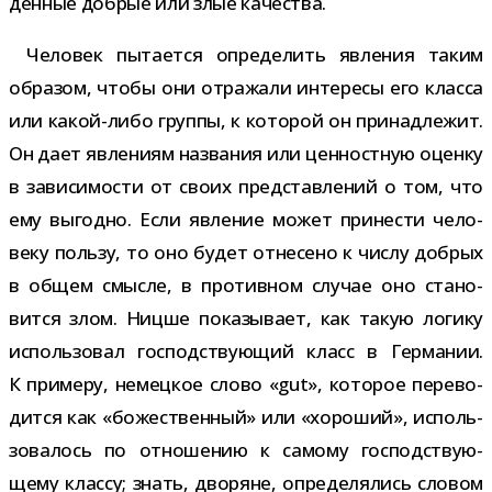
ден­ные доб­рые или злые качества.
Человек пыта­ется опре­де­лить явле­ния таким
обра­зом, чтобы они отра­жали инте­ресы его класса
или какой-​либо группы, к кото­рой он при­над­ле­жит.
Он дает явле­ниям назва­ния или цен­ност­ную оценку
в зави­си­мо­сти от своих пред­став­ле­ний о том, что
ему выгодно. Если явле­ние может при­не­сти чело­
веку пользу, то оно будет отне­сено к числу доб­рых
в общем смысле, в про­тив­ном слу­чае оно ста­но­
вится злом. Ницше пока­зы­вает, как такую логику
исполь­зо­вал гос­под­ству­ю­щий класс в Германии.
К при­меру, немец­кое слово «gut», кото­рое пере­во­
дится как «боже­ствен­ный» или «хоро­ший», исполь­
зо­ва­лось по отно­ше­нию к самому гос­под­ству­ю­
щему классу; знать, дво­ряне, опре­де­ля­лись сло­вом