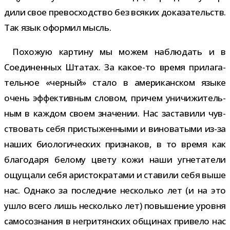
дили свое пре­вос­ход­ство без вся­ких дока­за­тельств.
Так язык офор­мил мысль.
Похожую кар­тину мы можем наблю­дать и в
Соединенных Штатах. За какое-​то время при­ла­га­
тель­ное «чер­ный» стало в аме­ри­кан­ском языке
очень эффек­тив­ным сло­вом, при­чем уни­чи­жи­тель­
ным в каж­дом своем зна­че­нии. Нас заста­вили чув­
ство­вать себя при­сты­жен­ными и вино­ва­тыми из-​за
наших био­ло­ги­че­ских при­зна­ков, в то время как
бла­го­даря белому цвету кожи наши угне­та­тели
ощу­щали себя ари­сто­кра­тами и ста­вили себя выше
нас. Однако за послед­ние несколько лет (и на это
ушло всего лишь несколько лет) повы­ше­ние уровня
само­со­зна­ния в негри­тян­ских общи­нах при­вело нас