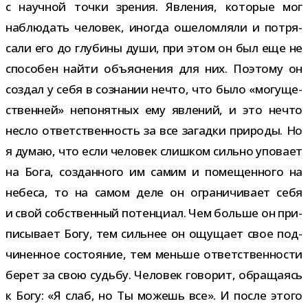
с науч­ной точки зре­ния. Явления, кото­рые мог
наблю­дать чело­век, ино­гда оше­лом­ляли и потря­
сали его до глу­бины души, при этом он был еще не
спо­со­бен найти объ­яс­не­ния для них. Поэтому он
создал у себя в созна­нии нечто, что было «могу­ще­
ствен­ней» непо­нят­ных ему явле­ний, и это нечто
несло ответ­ствен­ность за все загадки при­роды. Но
я думаю, что если чело­век слиш­ком сильно упо­вает
на Бога, создан­ного им самим и поме­щен­ного на
небеса, то на самом деле он огра­ни­чи­вает себя
и свой соб­ствен­ный потен­циал. Чем больше он при­
пи­сы­вает Богу, тем силь­нее он ощу­щает свое под­
чи­нен­ное состо­я­ние, тем меньше ответ­ствен­но­сти
берет за свою судьбу. Человек гово­рит, обра­ща­ясь
к Богу: «Я слаб, но Ты можешь все». И после этого