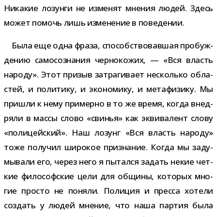
Никакие лозунги не изме­нят мне­ния людей. Здесь
может помочь лишь изме­не­ние в поведении.
Была еще одна фраза, спо­соб­ство­вав­шая про­буж­
де­нию само­со­зна­ния чер­но­ко­жих, — «Вся власть
народу». Этот при­зыв затра­ги­вает несколько обла­
стей, и поли­тику, и эко­но­мику, и мета­фи­зику. Мы
при­шли к нему при­мерно в то же время, когда внед­
ряли в массы слово «сви­нья» как экви­ва­лент слову
«поли­цей­ский». Наш лозунг «Вся власть народу»
тоже полу­чил широ­кое при­зна­ние. Когда мы заду­
мы­вали его, через него я пытался задать некие чет­
кие фило­соф­ские цели для общины, кото­рых мно­
гие про­сто не поняли. Полиция и пресса хотели
создать у людей мне­ние, что наша пар­тия была