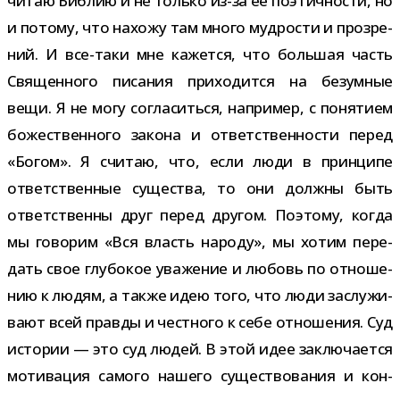
читаю Библию и не только из-​за ее поэ­тич­но­сти, но
и потому, что нахожу там много муд­ро­сти и про­зре­
ний. И все-​таки мне кажется, что боль­шая часть
Священного писа­ния при­хо­дится на безум­ные
вещи. Я не могу согла­ситься, напри­мер, с поня­тием
боже­ствен­ного закона и ответ­ствен­но­сти перед
«Богом». Я счи­таю, что, если люди в прин­ципе
ответ­ствен­ные суще­ства, то они должны быть
ответ­ственны друг перед дру­гом. Поэтому, когда
мы гово­рим «Вся власть народу», мы хотим пере­
дать свое глу­бо­кое ува­же­ние и любовь по отно­ше­
нию к людям, а также идею того, что люди заслу­жи­
вают всей правды и чест­ного к себе отно­ше­ния. Суд
исто­рии — это суд людей. В этой идее заклю­ча­ется
моти­ва­ция самого нашего суще­ство­ва­ния и кон­