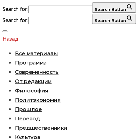
Search for:
Search Button
Search for:
Search Button
Перейти
к
Назад
содержимому
Все материалы
Программа
Современность
От редакции
Философия
Политэкономия
Прошлое
Перевод
Предшественники
Культура