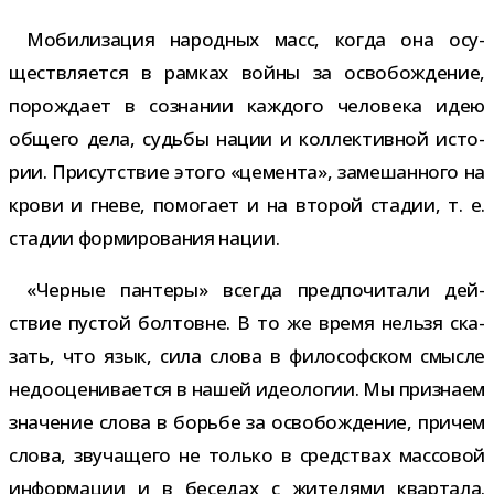
Мобилизация народ­ных масс, когда она осу­
ществ­ля­ется в рам­ках войны за осво­бож­де­ние,
порож­дает в созна­нии каж­дого чело­века идею
общего дела, судьбы нации и кол­лек­тив­ной исто­
рии. Присутствие этого «цемента», заме­шан­ного на
крови и гневе, помо­гает и на вто­рой ста­дии, т. е.
ста­дии фор­ми­ро­ва­ния нации.
«Черные пан­теры» все­гда пред­по­чи­тали дей­
ствие пустой бол­товне. В то же время нельзя ска­
зать, что язык, сила слова в фило­соф­ском смысле
недо­оце­ни­ва­ется в нашей идео­ло­гии. Мы при­знаем
зна­че­ние слова в борьбе за осво­бож­де­ние, при­чем
слова, зву­ча­щего не только в сред­ствах мас­со­вой
инфор­ма­ции и в бесе­дах с жите­лями квар­тала.