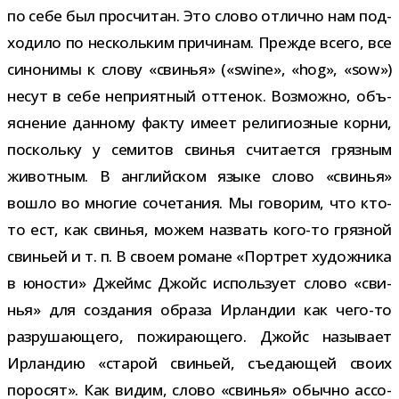
по себе был про­счи­тан. Это слово отлично нам под­
хо­дило по несколь­ким при­чи­нам. Прежде всего, все
сино­нимы к слову «сви­нья» («swine», «hog», «sow»)
несут в себе непри­ят­ный отте­нок. Возможно, объ­
яс­не­ние дан­ному факту имеет рели­ги­оз­ные корни,
поскольку у семи­тов сви­нья счи­та­ется гряз­ным
живот­ным. В англий­ском языке слово «сви­нья»
вошло во мно­гие соче­та­ния. Мы гово­рим, что кто-​
то ест, как сви­нья, можем назвать кого-​то гряз­ной
сви­ньей и т. п. В своем романе «Портрет худож­ника
в юно­сти» Джеймс Джойс исполь­зует слово «сви­
нья» для созда­ния образа Ирландии как чего-​то
раз­ру­ша­ю­щего, пожи­ра­ю­щего. Джойс назы­вает
Ирландию «ста­рой сви­ньей, съе­да­ю­щей своих
поро­сят». Как видим, слово «сви­нья» обычно ассо­