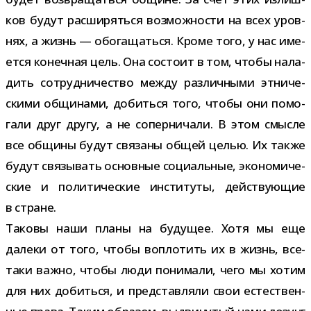
ков будут рас­ши­ряться воз­мож­но­сти на всех уров­
нях, а жизнь — обо­га­щаться. Кроме того, у нас име­
ется конеч­ная цель. Она состоит в том, чтобы нала­
дить сотруд­ни­че­ство между раз­лич­ными этни­че­
скими общи­нами, добиться того, чтобы они помо­
гали друг другу, а не сопер­ни­чали. В этом смысле
все общины будут свя­заны общей целью. Их также
будут свя­зы­вать основ­ные соци­аль­ные, эко­но­ми­че­
ские и поли­ти­че­ские инсти­туты, дей­ству­ю­щие
в стране.
Таковы наши планы на буду­щее. Хотя мы еще
далеки от того, чтобы вопло­тить их в жизнь, все-​
таки важно, чтобы люди пони­мали, чего мы хотим
для них добиться, и пред­став­ляли свои есте­ствен­