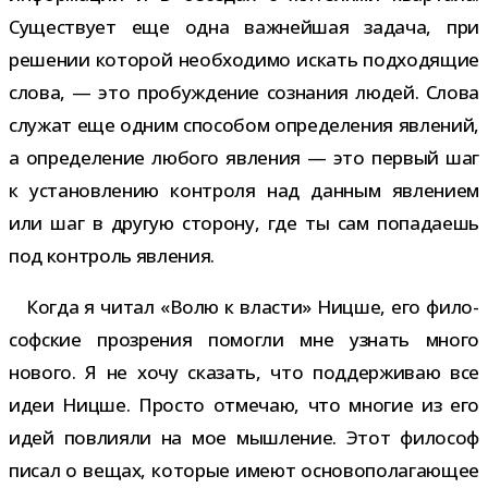
Существует еще одна важ­ней­шая задача, при
реше­нии кото­рой необ­хо­димо искать под­хо­дя­щие
слова, — это про­буж­де­ние созна­ния людей. Слова
слу­жат еще одним спо­со­бом опре­де­ле­ния явле­ний,
а опре­де­ле­ние любого явле­ния — это пер­вый шаг
к уста­нов­ле­нию кон­троля над дан­ным явле­нием
или шаг в дру­гую сто­рону, где ты сам попа­да­ешь
под кон­троль явления.
Когда я читал «Волю к вла­сти» Ницше, его фило­
соф­ские про­зре­ния помогли мне узнать много
нового. Я не хочу ска­зать, что под­дер­жи­ваю все
идеи Ницше. Просто отме­чаю, что мно­гие из его
идей повли­яли на мое мыш­ле­ние. Этот фило­соф
писал о вещах, кото­рые имеют осно­во­по­ла­га­ю­щее