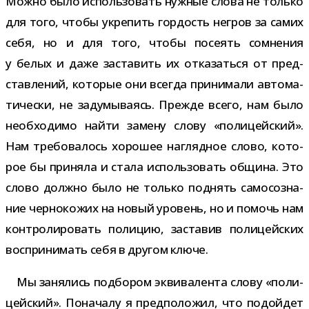
Можно было исполь­зо­вать нуж­ные слова не только
для того, чтобы укре­пить гор­дость негров за самих
себя, но и для того, чтобы посе­ять сомне­ния
у белых и даже заста­вить их отка­заться от пред­
став­ле­ний, кото­рые они все­гда при­ни­мали авто­ма­
ти­че­ски, не заду­мы­ва­ясь. Прежде всего, нам было
необ­хо­димо найти замену слову «поли­цей­ский».
Нам тре­бо­ва­лось хоро­шее нагляд­ное слово, кото­
рое бы при­няла и стала исполь­зо­вать община. Это
слово должно было не только под­нять само­со­зна­
ние чер­но­ко­жих на новый уро­вень, но и помочь нам
кон­тро­ли­ро­вать поли­цию, заста­вив поли­цей­ских
вос­при­ни­мать себя в дру­гом ключе.
Мы заня­лись под­бо­ром экви­ва­лента слову «поли­
цей­ский». Поначалу я пред­по­ло­жил, что подой­дет