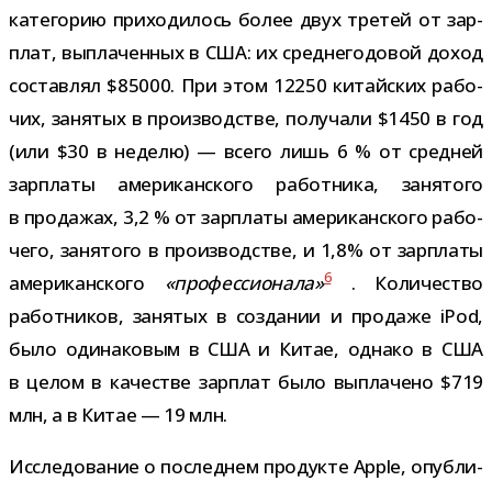
кате­го­рию при­хо­ди­лось более двух тре­тей от зар­
плат, выпла­чен­ных в США: их сред­не­го­до­вой доход
состав­лял $85000. При этом 12250 китай­ских рабо­
чих, заня­тых в про­из­вод­стве, полу­чали $1450 в год
(или $30 в неделю) — всего лишь 6 % от сред­ней
зар­платы аме­ри­кан­ского работ­ника, заня­того
в про­да­жах, 3,2 % от зар­платы аме­ри­кан­ского рабо­
чего, заня­того в про­из­вод­стве, и 1,8% от зар­платы
6
аме­ри­кан­ского
«про­фес­си­о­нала»
. Количество
работ­ни­ков, заня­тых в созда­нии и про­даже iPod,
было оди­на­ко­вым в США и Китае, однако в США
в целом в каче­стве зар­плат было выпла­чено $719
млн, а в Китае — 19 млн.
Исследование о послед­нем про­дукте Apple, опуб­ли­