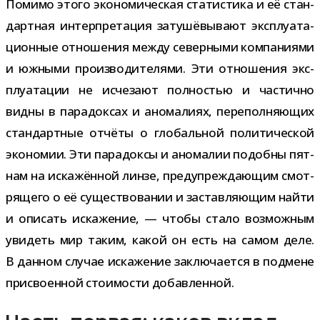
Помимо этого эко­но­ми­че­ская ста­ти­стика и её стан­
дарт­ная интер­пре­та­ция зату­шё­вы­вают экс­плу­а­та­
ци­он­ные отно­ше­ния между север­ными ком­па­ни­ями
и южными про­из­во­ди­те­лями. Эти отно­ше­ния экс­
плу­а­та­ции не исче­зают пол­но­стью и частично
видны в пара­док­сах и ано­ма­лиях, пере­пол­ня­ю­щих
стан­дарт­ные отчёты о гло­баль­ной поли­ти­че­ской
эко­но­мии. Эти пара­доксы и ано­ма­лии подобны пят­
нам на иска­жён­ной линзе, пре­ду­пре­жда­ю­щим смот­
ря­щего о её суще­ство­ва­нии и застав­ля­ю­щим найти
и опи­сать иска­же­ние, — чтобы стало воз­мож­ным
уви­деть мир таким, какой он есть на самом деле.
В дан­ном слу­чае иска­же­ние заклю­ча­ется в под­мене
при­сво­ен­ной сто­и­мо­сти добавленной.