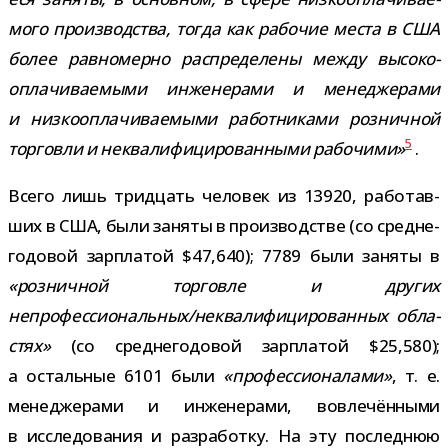
мого про­из­вод­ства, тогда как рабо­чие места в США
более рав­но­мерно рас­пре­де­лены между высо­ко­
опла­чи­ва­е­мыми инже­не­рами и мене­дже­рами
и низ­ко­опла­чи­ва­е­мыми работ­ни­ками роз­нич­ной
5
тор­говли и неква­ли­фи­ци­ро­ван­ными рабо­чими»
.
Всего лишь трид­цать чело­век из 13920, рабо­тав­
ших в США, были заняты в про­из­вод­стве (со сред­не­
го­до­вой зар­пла­той $47,640); 7789 были заняты в
«роз­нич­ной тор­говле и дру­гих
непрофессиональных/​неквалифицированных обла­
стях»
(со сред­не­го­до­вой зар­пла­той $25,580);
а осталь­ные 6101 были
«про­фес­си­о­на­лами»
, т. е.
мене­дже­рами и инже­не­рами, вовле­чён­ными
в иссле­до­ва­ния и раз­ра­ботку. На эту послед­нюю