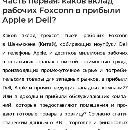
Часть первая: каков вклад
рабочих Foxconn в прибыли
Apple и Dell?
Каков вклад трёх­сот тысяч рабо­чих Foxconn
в Шэньчжэне (Китай), соби­ра­ю­щих ноут­буки Dell
и теле­фоны Apple, и десят­ков мил­ли­о­нов рабо­чих
в осталь­ных стра­нах с низ­кой сто­и­мо­стью труда,
про­из­во­дя­щих про­ме­жу­точ­ное сырьё и потре­би­
тель­ские товары для запад­ных рын­ков, в при­были
Dell, Apple и про­чих веду­щих запад­ных ком­па­ний?
Или в доходы и при­были обслу­жи­ва­ю­щих ком­па­
ний, кото­рые предо­став­ляют поме­ще­ния и про­
дают гото­вые товары в роз­ницу? Согласно ста­ти­
сти­че­ским дан­ным о ВВП, тор­говле и финан­со­вых