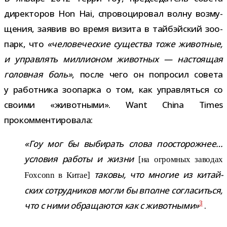
дирек­то­ров Hon Hai, спро­во­ци­ро­вал волну воз­му­
ще­ния, заявив во время визита в тай­б­эй­ский зоо­
парк, что
«чело­ве­че­ские суще­ства тоже живот­ные,
и управ­лять мил­ли­о­ном живот­ных — насто­я­щая
голов­ная боль»
, после чего он попро­сил совета
у работ­ника зоо­парка о том, как управ­ляться со
сво­ими «живот­ными». Want China Times
прокомментировала:
«Гоу мог бы выби­рать слова поосто­рож­нее…
усло­вия работы и жизни
[на огром­ных заво­дах
таковы, что мно­гие из китай­
Foxconn в Китае]
ских сотруд­ни­ков могли бы вполне согла­ситься,
3
что с ними обра­ща­ются как с живот­ными»
.