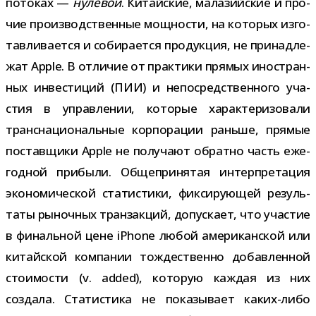
пото­ках —
нуле­вой
. Китайские, мала­зий­ские и про­
чие про­из­вод­ствен­ные мощ­но­сти, на кото­рых изго­
тав­ли­ва­ется и соби­ра­ется про­дук­ция, не при­над­ле­
жат Apple. В отли­чие от прак­тики пря­мых ино­стран­
ных инве­сти­ций (ПИИ) и непо­сред­ствен­ного уча­
стия в управ­ле­нии, кото­рые харак­те­ри­зо­вали
транс­на­ци­о­наль­ные кор­по­ра­ции раньше, пря­мые
постав­щики Apple не полу­чают обратно часть еже­
год­ной при­были. Общепринятая интер­пре­та­ция
эко­но­ми­че­ской ста­ти­стики, фик­си­ру­ю­щей резуль­
таты рыноч­ных тран­зак­ций, допус­кает, что уча­стие
в финаль­ной цене iPhone любой аме­ри­кан­ской или
китай­ской ком­па­нии тож­де­ственно добав­лен­ной
сто­и­мо­сти (v. added), кото­рую каж­дая из них
создала. Статистика не пока­зы­вает каких-​либо