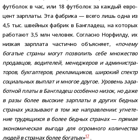
фут­бо­лок в час, или 18 фут­бо­лок за каж­дый евро­
цент зар­платы. Эта фаб­рика — всего лишь одна из
4,5 тыс. швей­ных фаб­рик в Бангладеш, на кото­рых
рабо­тают 3,5 млн чело­век. Согласно Норфилду, их
низ­кая зар­плата частично объ­яс­няет,
«почему
бога­тые страны могут поз­во­лить себе мно­же­ство
про­дав­цов, води­те­лей, мене­дже­ров и адми­ни­стра­
то­ров, бух­гал­те­ров, реклам­щи­ков, широ­кий спектр
соци­аль­ных выплат и мно­гое дру­гое. Уровень зара­
бот­ной платы в Бангладеш осо­бенно низок, но даже
в разы более высо­кие зар­платы в дру­гих бед­ных
стра­нах ука­зы­вают в том же направ­ле­нии: угне­те­
ние тру­дя­щихся в более бед­ных стра­нах — пря­мая
эко­но­ми­че­ская выгода для огром­ного коли­че­ства
17
людей в стра­нах более бога­тых»
.