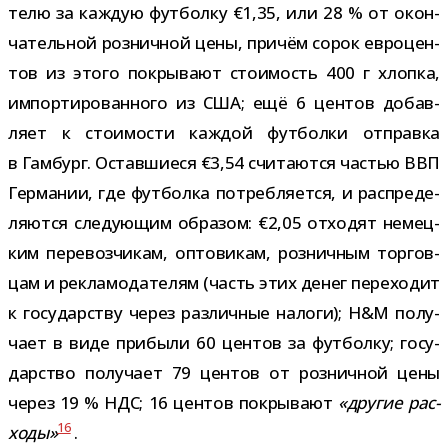
телю за каж­дую фут­болку €1,35, или 28 % от окон­
ча­тель­ной роз­нич­ной цены, при­чём сорок евро­цен­
тов из этого покры­вают сто­и­мость 400 г хлопка,
импор­ти­ро­ван­ного из США; ещё 6 цен­тов добав­
ляет к сто­и­мо­сти каж­дой фут­болки отправка
в Гамбург. Оставшиеся €3,54 счи­та­ются частью ВВП
Германии, где фут­болка потреб­ля­ется, и рас­пре­де­
ля­ются сле­ду­ю­щим обра­зом: €2,05 отхо­дят немец­
ким пере­воз­чи­кам, опто­ви­кам, роз­нич­ным тор­гов­
цам и рекла­мо­да­те­лям (часть этих денег пере­хо­дит
к госу­дар­ству через раз­лич­ные налоги); H&M полу­
чает в виде при­были 60 цен­тов за фут­болку; госу­
дар­ство полу­чает 79 цен­тов от роз­нич­ной цены
через 19 % НДС; 16 цен­тов покры­вают
«дру­гие рас­
16
ходы»
.