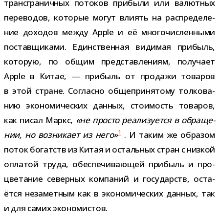
транс­гра­нич­ных пото­ков при­были или валют­ных
пере­во­дов, кото­рые могут вли­ять на рас­пре­де­ле­
ние дохо­дов между Apple и её мно­го­чис­лен­ными
постав­щи­ками. Единственная види­мая при­быль,
кото­рую, по общим пред­став­ле­ниям, полу­чает
Apple в Китае, — при­быль от про­дажи това­ров
в этой стране. Согласно обще­при­ня­тому тол­ко­ва­
нию эко­но­ми­че­ских дан­ных, сто­и­мость това­ров,
как писал Маркс,
«не про­сто реа­ли­зу­ется в обра­ще­
1
нии, но воз­ни­кает из него»
. И таким же обра­зом
поток богатств из Китая и осталь­ных стран с низ­кой
опла­той труда, обес­пе­чи­ва­ю­щей при­быль и про­
цве­та­ние север­ных ком­па­ний и госу­дарств, оста­
ётся неза­мет­ным как в эко­но­ми­че­ских дан­ных, так
и для самих экономистов.