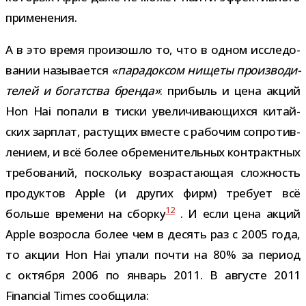
применения.
А в это время про­изо­шло то, что в одном иссле­до­
ва­нии назы­ва­ется
«пара­док­сом нищеты про­из­во­ди­
те­лей и богат­ства бренда»
: при­быль и цена акций
Hon Hai попали в тиски уве­ли­чи­ва­ю­щихся китай­
ских зар­плат, рас­ту­щих вме­сте с рабо­чим сопро­тив­
ле­нием, и всё более обре­ме­ни­тель­ных кон­тракт­ных
тре­бо­ва­ний, поскольку воз­рас­та­ю­щая слож­ность
про­дук­тов Apple (и дру­гих фирм) тре­бует всё
12
больше вре­мени на сборку
. И если цена акций
Apple воз­росла более чем в десять раз с 2005 года,
то акции Hon Hai упали почти на 80% за период
с октября 2006 по январь 2011. В авгу­сте 2011
Financial Times сообщила: