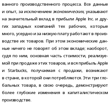
ван­ного про­из­вод­ствен­ного про­цесса. Все дан­ные
и опыт, за исклю­че­нием
эко­но­ми­че­ских
, ука­зы­вают
на зна­чи­тель­ный вклад в при­были Apple Inc. и дру­
гих запад­ных ком­па­ний тех рабо­чих, кото­рые
много, усердно и за низ­кую плату рабо­тают в про­из­
вод­стве их това­ров. При этом эко­но­ми­че­ские дан­
ные ничего не гово­рят об этом вкладе; наобо­рот,
судя по ним, основ­ная часть сто­и­мо­сти, реа­ли­зу­е­
мой при про­даже этих това­ров, и вся при­быль Apple
и Starbucks, полу­ча­е­мая с про­дажи, воз­ни­кают
в стране, в кото­рой они потреб­ля­ются. Эти три гло­
баль­ных товара, в свою оче­редь, демон­стри­руют
более глу­бо­кие изме­не­ния в капи­та­ли­сти­че­ском
производстве.