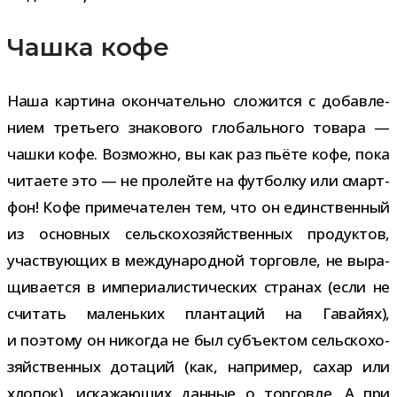
Чашка кофе
Наша кар­тина окон­ча­тельно сло­жится с добав­ле­
нием тре­тьего зна­ко­вого гло­баль­ного товара —
чашки кофе. Возможно, вы как раз пьёте кофе, пока
чита­ете это — не про­лейте на фут­болку или смарт­
фон! Кофе при­ме­ча­те­лен тем, что он един­ствен­ный
из основ­ных сель­ско­хо­зяй­ствен­ных про­дук­тов,
участ­ву­ю­щих в меж­ду­на­род­ной тор­говле, не выра­
щи­ва­ется в импе­ри­а­ли­сти­че­ских стра­нах (если не
счи­тать малень­ких план­та­ций на Гавайях),
и поэтому он нико­гда не был субъ­ек­том сель­ско­хо­
зяй­ствен­ных дота­ций (как, напри­мер, сахар или
хло­пок), иска­жа­ю­щих дан­ные о тор­говле. А при