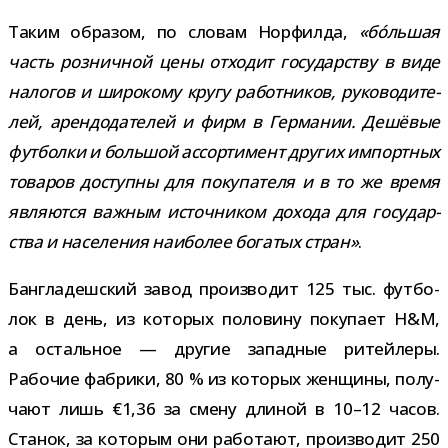
Таким обра­зом, по сло­вам Норфилда,
«бóль­шая
часть роз­нич­ной цены отхо­дит госу­дар­ству в виде
нало­гов и широ­кому кругу работ­ни­ков, руко­во­ди­те­
лей, арен­до­да­те­лей и фирм в Германии. Дешёвые
фут­болки и боль­шой ассор­ти­мент дру­гих импорт­ных
това­ров доступны для поку­па­теля и в то же время
явля­ются важ­ным источ­ни­ком дохода для госу­дар­
ства и насе­ле­ния наи­бо­лее бога­тых стран»
.
Бангладешский завод про­из­во­дит 125 тыс. фут­бо­
лок в день, из кото­рых поло­вину поку­пает H&M,
а осталь­ное — дру­гие запад­ные ритей­леры.
Рабочие фаб­рики, 80 % из кото­рых жен­щины, полу­
чают лишь €1,36 за смену дли­ной в 10–12 часов.
Станок, за кото­рым они рабо­тают, про­из­во­дит 250