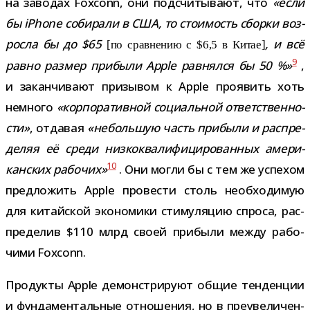
на заво­дах Foxconn, они под­счи­ты­вают, что
«если
бы iPhone соби­рали в США, то сто­и­мость сборки воз­
росла бы до $65
, и всё
[по срав­не­нию с $6,5 в Китае]
9
равно раз­мер при­были Apple рав­нялся бы 50 %»
,
и закан­чи­вают при­зы­вом к Apple про­явить хоть
немного
«кор­по­ра­тив­ной соци­аль­ной ответ­ствен­но­
сти»
, отда­вая
«неболь­шую часть при­были и рас­пре­
де­ляя её среди низ­ко­ква­ли­фи­ци­ро­ван­ных аме­ри­
10
кан­ских рабо­чих»
. Они могли бы с тем же успе­хом
пред­ло­жить Apple про­ве­сти столь необ­хо­ди­мую
для китай­ской эко­но­мики сти­му­ля­цию спроса, рас­
пре­де­лив $110 млрд своей при­были между рабо­
чими Foxconn.
Продукты Apple демон­стри­руют общие тен­ден­ции
и фун­да­мен­таль­ные отно­ше­ния, но в пре­уве­ли­чен­