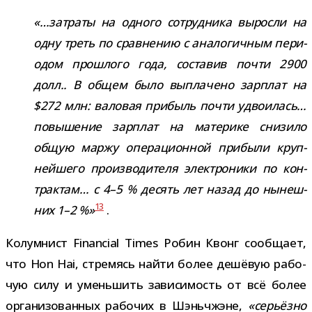
«…затраты на одного сотруд­ника выросли на
одну треть по срав­не­нию с ана­ло­гич­ным пери­
о­дом про­шлого года, соста­вив почти 2900
долл.. В общем было выпла­чено зар­плат на
$272 млн: вало­вая при­быль почти удво­и­лась…
повы­ше­ние зар­плат на мате­рике сни­зило
общую маржу опе­ра­ци­он­ной при­были круп­
ней­шего про­из­во­ди­теля элек­тро­ники по кон­
трак­там… с 4–5 % десять лет назад до нынеш­
13
них 1–2 %»
.
Колумнист Financial Times Робин Квонг сооб­щает,
что Hon Hai, стре­мясь найти более дешё­вую рабо­
чую силу и умень­шить зави­си­мость от всё более
орга­ни­зо­ван­ных рабо­чих в Шэньчжэне,
«серьёзно