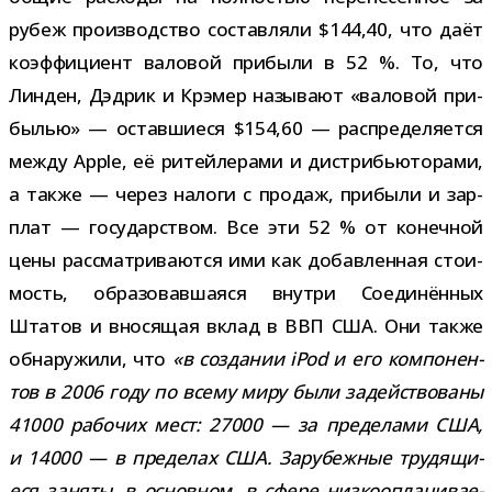
рубеж про­из­вод­ство состав­ляли $144,40, что даёт
коэф­фи­ци­ент вало­вой при­были в 52 %. То, что
Линден, Дэдрик и Крэмер назы­вают «вало­вой при­
бы­лью» — остав­ши­еся $154,60 — рас­пре­де­ля­ется
между Apple, её ритей­ле­рами и дис­три­бью­то­рами,
а также — через налоги с про­даж, при­были и зар­
плат — госу­дар­ством. Все эти 52 % от конеч­ной
цены рас­смат­ри­ва­ются ими как добав­лен­ная сто­и­
мость, обра­зо­вав­ша­яся внутри Соединённых
Штатов и вно­ся­щая вклад в ВВП США. Они также
обна­ру­жили, что
«в созда­нии iPod и его ком­по­нен­
тов в 2006 году по всему миру были задей­ство­ваны
41000 рабо­чих мест: 27000 — за пре­де­лами США,
и 14000 — в пре­де­лах США. Зарубежные тру­дя­щи­
еся заняты, в основ­ном, в сфере низ­ко­опла­чи­ва­е­