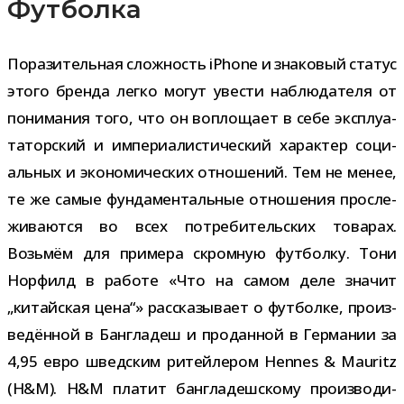
Футболка
Поразительная слож­ность iPhone и зна­ко­вый ста­тус
этого бренда легко могут уве­сти наблю­да­теля от
пони­ма­ния того, что он вопло­щает в себе экс­плу­а­
та­тор­ский и импе­ри­а­ли­сти­че­ский харак­тер соци­
аль­ных и эко­но­ми­че­ских отно­ше­ний. Тем не менее,
те же самые фун­да­мен­таль­ные отно­ше­ния про­сле­
жи­ва­ются во всех потре­би­тель­ских това­рах.
Возьмём для при­мера скром­ную фут­болку. Тони
Норфилд в работе «Что на самом деле зна­чит
„китай­ская цена“» рас­ска­зы­вает о фут­болке, про­из­
ве­дён­ной в Бангладеш и про­дан­ной в Германии за
4,95 евро швед­ским ритей­ле­ром Hennes & Mauritz
(H&M). H&M пла­тит бан­гла­деш­скому про­из­во­ди­