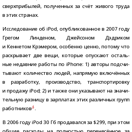
сверх­при­бы­лей, полу­чен­ных за счёт живого труда
в этих странах.
Исследование об iPod, опуб­ли­ко­ван­ное в 2007 году
Грегом Линденом, Джейсоном Дэдриком
и Кеннетом Крэмером, осо­бенно ценно, потому что
рас­кры­вает две вещи, кото­рые опус­кают осталь­
ные недав­ние работы по iPhone: 1) авторы под­счи­
ты­вают коли­че­ство людей, напря­мую вклю­чён­ных
в раз­ра­ботку, про­из­вод­ство, транс­пор­ти­ровку
и про­дажу iPod; 2) и также они ука­зы­вают на зна­чи­
тель­ную раз­ницу в зар­пла­тах этих раз­лич­ных групп
4
работ­ни­ков
.
В 2006 году iPod 30 Гб про­да­вался за $299, при этом
общие рас­ходы на пол­но­стью пере­не­сён­ное за