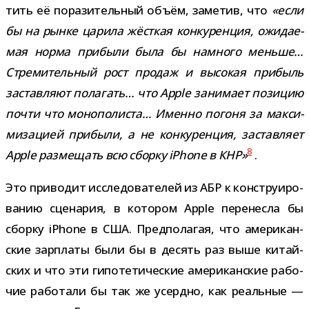
тить её пора­зи­тель­ный объём, заме­тив, что
«если
бы на рынке царила жёст­кая кон­ку­рен­ция, ожи­да­е­
мая норма при­были была бы намного меньше…
Стремительный рост про­даж и высо­кая при­быль
застав­ляют пола­гать… что Apple зани­мает пози­цию
почти что моно­по­ли­ста… Именно погоня за мак­си­
ми­за­цией при­были, а не кон­ку­рен­ция, застав­ляет
8
Apple раз­ме­щать всю сборку iPhone в КНР»
.
Это при­во­дит иссле­до­ва­те­лей из АБР к кон­стру­и­ро­
ва­нию сце­на­рия, в кото­ром Apple пере­несла бы
сборку iPhone в США. Предполагая, что аме­ри­кан­
ские зар­платы были бы в десять раз выше китай­
ских и что эти гипо­те­ти­че­ские аме­ри­кан­ские рабо­
чие рабо­тали бы так же усердно, как реаль­ные —