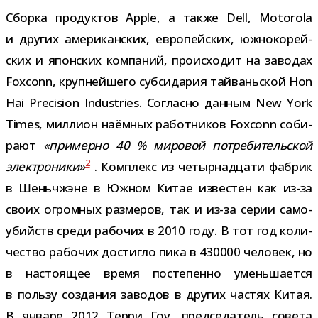
Сборка про­дук­тов Apple, а также Dell, Motorola
и дру­гих аме­ри­кан­ских, евро­пей­ских, южно­ко­рей­
ских и япон­ских ком­па­ний, про­ис­хо­дит на заво­дах
Foxconn, круп­ней­шего суб­си­да­рия тай­вань­ской Hon
Hai Precision Industries. Согласно дан­ным New York
Times, мил­лион наём­ных работ­ни­ков Foxconn соби­
рают
«при­мерно 40 % миро­вой потре­би­тель­ской
2
элек­тро­ники»
. Комплекс из четыр­на­дцати фаб­рик
в Шеньчжэне в Южном Китае изве­стен как из-​за
своих огром­ных раз­ме­ров, так и из-​за серии само­
убийств среди рабо­чих в 2010 году. В тот год коли­
че­ство рабо­чих достигло пика в 430000 чело­век, но
в насто­я­щее время посте­пенно умень­ша­ется
в пользу созда­ния заво­дов в дру­гих частях Китая.
В январе 2012 Терри Гоу, пред­се­да­тель совета