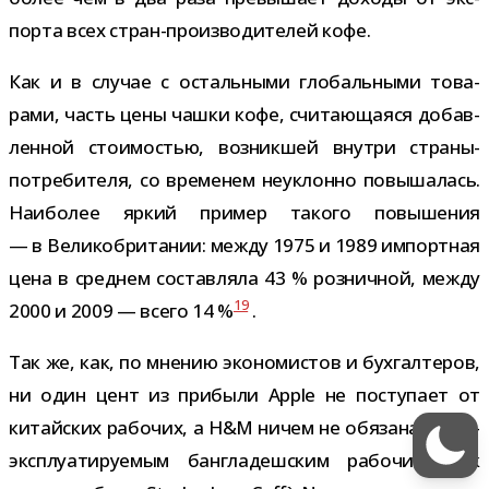
порта всех стран-​производителей кофе.
Как и в слу­чае с осталь­ными гло­баль­ными това­
рами, часть цены чашки кофе, счи­та­ю­ща­яся добав­
лен­ной сто­и­мо­стью, воз­ник­шей внутри страны-​
потребителя, со вре­ме­нем неуклонно повы­ша­лась.
Наиболее яркий при­мер такого повы­ше­ния
— в Великобритании: между 1975 и 1989 импорт­ная
цена в сред­нем состав­ляла 43 % роз­нич­ной, между
19
2000 и 2009 — всего 14 %
.
Так же, как, по мне­нию эко­но­ми­стов и бух­гал­те­ров,
ни один цент из при­были Apple не посту­пает от
китай­ских рабо­чих, а H&M ничем не обя­зана сверх­
экс­плу­а­ти­ру­е­мым бан­гла­деш­ским рабо­чим, так