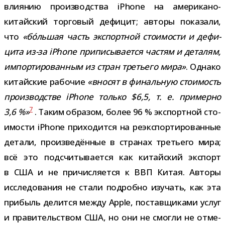
вли­я­нию про­из­вод­ства iPhone на американо-​
китайский тор­го­вый дефи­цит; авторы пока­зали,
что
«бóль­шая часть экс­порт­ной сто­и­мо­сти и дефи­
цита из-​за iPhone при­пи­сы­ва­ется частям и дета­лям,
импор­ти­ро­ван­ным из стран тре­тьего мира»
. Однако
китай­ские рабо­чие
«вно­сят в финаль­ную сто­и­мость
про­из­вод­стве iPhone только $6,5, т. е. при­мерно
7
3,6 %»
. Таким обра­зом, более 96 % экс­порт­ной сто­
и­мо­сти iPhone при­хо­дится на реэкс­пор­ти­ро­ван­ные
детали, про­из­ве­дён­ные в стра­нах тре­тьего мира;
всё это под­счи­ты­ва­ется как китай­ский экс­порт
в США и не при­чис­ля­ется к ВВП Китая. Авторы
иссле­до­ва­ния не стали подробно изу­чать, как эта
при­быль делится между Apple, постав­щи­ками услуг
и пра­ви­тель­ством США, но они не смогли не отме­