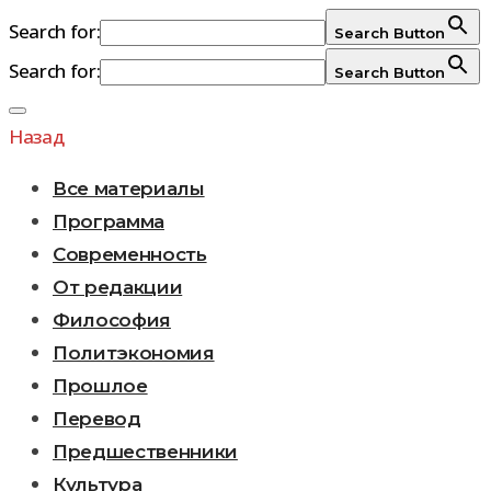
Search for:
Search Button
Search for:
Search Button
Перейти
к
Назад
содержимому
Все материалы
Программа
Современность
От редакции
Философия
Политэкономия
Прошлое
Перевод
Предшественники
Культура