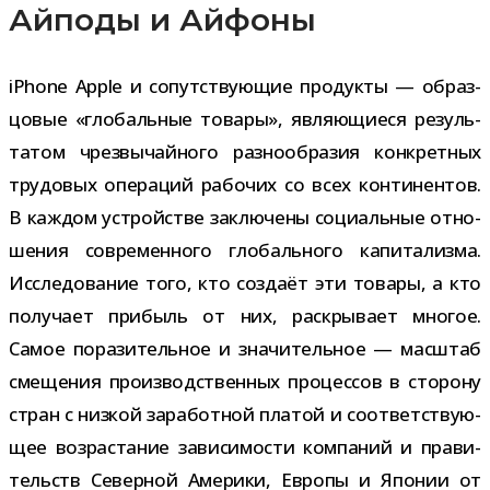
Айподы и Айфоны
iPhone Apple и сопут­ству­ю­щие про­дукты — образ­
цо­вые «гло­баль­ные товары», явля­ю­щи­еся резуль­
та­том чрез­вы­чай­ного раз­но­об­ра­зия кон­крет­ных
тру­до­вых опе­ра­ций рабо­чих со всех кон­ти­нен­тов.
В каж­дом устрой­стве заклю­чены соци­аль­ные отно­
ше­ния совре­мен­ного гло­баль­ного капи­та­лизма.
Исследование того, кто создаёт эти товары, а кто
полу­чает при­быль от них, рас­кры­вает мно­гое.
Самое пора­зи­тель­ное и зна­чи­тель­ное — мас­штаб
сме­ще­ния про­из­вод­ствен­ных про­цес­сов в сто­рону
стран с низ­кой зара­бот­ной пла­той и соот­вет­ству­ю­
щее воз­рас­та­ние зави­си­мо­сти ком­па­ний и пра­ви­
тельств Северной Америки, Европы и Японии от