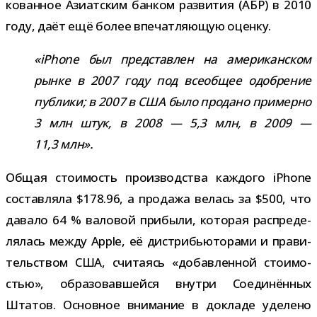
ко­ван­ное Азиатским бан­ком раз­ви­тия (АБР) в 2010
году, даёт ещё более впе­чат­ля­ю­щую оценку.
«iPhone был пред­став­лен на аме­ри­кан­ском
рынке в 2007 году под все­об­щее одоб­ре­ние
пуб­лики; в 2007 в США было про­дано при­мерно
3 млн штук, в 2008 — 5,3 млн, в 2009 —
11,3 млн».
Общая сто­и­мость про­из­вод­ства каж­дого iPhone
состав­ляла $178.96, а про­дажа велась за $500, что
давало 64 % вало­вой при­были, кото­рая рас­пре­де­
ля­лась между Apple, её дис­три­бью­то­рами и пра­ви­
тель­ством США, счи­та­ясь «добав­лен­ной сто­и­мо­
стью», обра­зо­вав­шейся внутри Соединённых
Штатов. Основное вни­ма­ние в докладе уде­лено