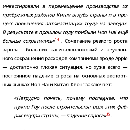
инве­сти­ро­вали в пере­ме­ще­ние про­из­вод­ства из
при­бреж­ных рай­о­нов Китая вглубь страны и в про­
цесс повы­ше­ния авто­ма­ти­за­ции труда на заво­дах.
В резуль­тате в про­шлом году при­были Hon Hai ещё
14
больше сокра­ти­лись»
. Сочетание рез­кого роста
зар­плат, боль­ших капи­та­ло­вло­же­ний и неуклон­
ного сокра­ще­ния рас­хо­дов ком­па­ни­ями вроде Apple
— доста­точно пло­хая ситу­а­ция, но хуже всего —
посто­ян­ное паде­ние спроса на основ­ных экс­порт­
ных рын­ках Hon Hai и Китая. Квонг заключает:
«Нетрудно понять, почему послед­нее, что
нужно Гоу после стро­и­тель­ства всех этих фаб­
15
рик внутри страны, — паде­ние спроса»
.