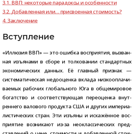
3.1.
ВВП: неко­то­рые пара­доксы и особенности
3.2.
Добавленная или… при­сво­ен­ная стоимость?
4.
Заключение
Вступление
«Иллюзия ВВП» — это ошибка вос­при­я­тия, вызван­
ная изъ­я­нами в сборе и тол­ко­ва­нии стан­дарт­ных
эко­но­ми­че­ских дан­ных. Её глав­ный при­знак —
систе­ма­ти­че­ская недо­оценка вклада низ­ко­опла­чи­
ва­е­мых рабо­чих гло­баль­ного Юга в обще­ми­ро­вое
богат­ство и соот­вет­ству­ю­щая пере­оценка внут­
рен­него вало­вого про­дукта США и дру­гих импе­ри­а­
ли­сти­че­ских стран. Эти изъ­яны и иска­жён­ное вос­
при­я­тие воз­ни­кают из-​за нео­клас­си­че­ских пред­
став­ле­ний о цене, сто­и­мо­сти и добав­лен­ной сто­и­