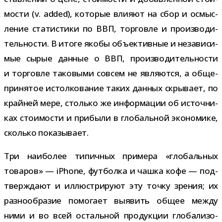
мо­сти (v. added), кото­рые вли­яют на сбор и осмыс­
ле­ние ста­ти­стики по ВВП, тор­говле и про­из­во­ди­
тель­но­сти. В итоге якобы объ­ек­тив­ные и неза­ви­си­
мые сырые дан­ные о ВВП, про­из­во­ди­тель­но­сти
и тор­говле тако­выми совсем не явля­ются, а обще­
при­ня­тое истол­ко­ва­ние таких дан­ных скры­вает, по
край­ней мере, столько же инфор­ма­ции об источ­ни­
ках сто­и­мо­сти и при­были в гло­баль­ной эко­но­мике,
сколько показывает.
Три наи­бо­лее типич­ных при­мера «гло­баль­ных
това­ров» — iPhone, фут­болка и чашка кофе — под­
твер­ждают и иллю­стри­руют эту точку зре­ния; их
раз­но­об­ра­зие помо­гает выявить общее между
ними и во всей осталь­ной про­дук­ции гло­ба­ли­зо­