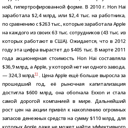
ной, гипер­тро­фи­ро­ван­ной форме. В 2010 г. Hon Hai
зара­бо­тала $2,4 млрд, или $2,4 тыс. на работ­ника,
по срав­не­нию с $263 тыс., кото­рые зара­бо­тала Apple
на каж­дого из своих 63 тыс. сотруд­ни­ков (43 тыс. из
кото­рых рабо­тают в США). Ожидается, что в 2012
году эта цифра вырас­тет до $405 тыс. В марте 2011
года акци­о­нер­ная сто­и­мость Hon Hai состав­ляла
$36,9 млрд, а Apple, у кото­рой нет ни одного завода,
11
— 324,3 млрд
. Цена Apple ещё больше выросла за
про­шед­ший год, её рыноч­ная капи­та­ли­за­ция
достигла $600 млрд, она обо­гнала Exxon и стала
самой доро­гой ком­па­нией в мире. Дальнейший
рост цен на акции при­вёл к накоп­ле­нию огром­ных
запа­сов денеж­ных средств на сумму $110 млрд, для
кото­рых Apple даже не может найти эффек­тив­ного