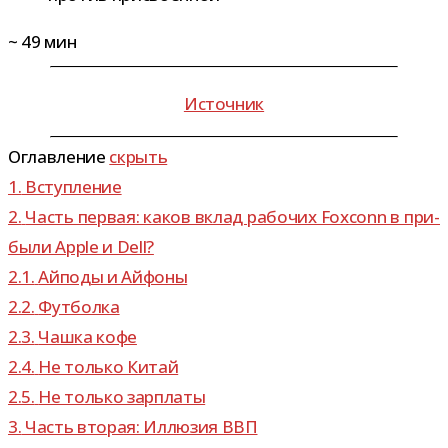
~
49
мин
Источник
Оглавление
скрыть
1.
Вступление
2.
Часть пер­вая: каков вклад рабо­чих Foxconn в при­
были Apple и Dell?
2.1.
Айподы и Айфоны
2.2.
Футболка
2.3.
Чашка кофе
2.4.
Не только Китай
2.5.
Не только зарплаты
3.
Часть вто­рая: Иллюзия ВВП