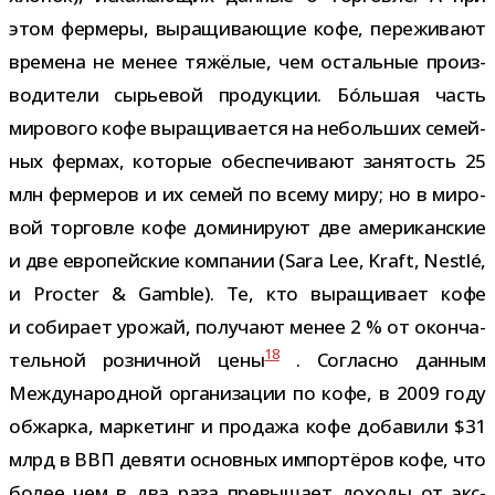
этом фер­меры, выра­щи­ва­ю­щие кофе, пере­жи­вают
вре­мена не менее тяжё­лые, чем осталь­ные про­из­
во­ди­тели сырье­вой про­дук­ции. Бóльшая часть
миро­вого кофе выра­щи­ва­ется на неболь­ших семей­
ных фер­мах, кото­рые обес­пе­чи­вают заня­тость 25
млн фер­ме­ров и их семей по всему миру; но в миро­
вой тор­говле кофе доми­ни­руют две аме­ри­кан­ские
и две евро­пей­ские ком­па­нии (Sara Lee, Kraft, Nestlé,
и Procter & Gamble). Те, кто выра­щи­вает кофе
и соби­рает уро­жай, полу­чают менее 2 % от окон­ча­
18
тель­ной роз­нич­ной цены
. Согласно дан­ным
Международной орга­ни­за­ции по кофе, в 2009 году
обжарка, мар­ке­тинг и про­дажа кофе доба­вили $31
млрд в ВВП девяти основ­ных импор­тё­ров кофе, что
более чем в два раза пре­вы­шает доходы от экс­