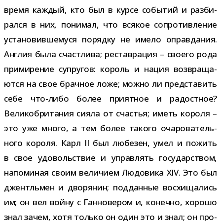
время каж­дый, кто был в курсе собы­тий и раз­би­
рался в них, пони­мал, что вся­кое сопро­тив­ле­ние
уста­но­вив­ше­муся порядку не имело оправ­да­ния.
Англия была счаст­лива; рестав­ра­ция – сво­его рода
при­ми­ре­ние супру­гов: король и нация воз­вра­ща­
ются на свое брач­ное ложе; можно ли пред­ста­вить
себе что-​либо более при­ят­ное и радост­ное?
Великобритания сияла от сча­стья; иметь короля –
это уже много, а тем более такого оча­ро­ва­тель­
ного короля. Карл II был любе­зен, умел и пожить
в свое удо­воль­ствие и управ­лять госу­дар­ством,
напо­ми­ная своим вели­чием Людовика XIV. Это был
джентль­мен и дво­ря­нин; под­дан­ные вос­хи­ща­лись
им; он вел войну с Ганновером и, конечно, хорошо
знал зачем, хотя только он один это и знал; он про­