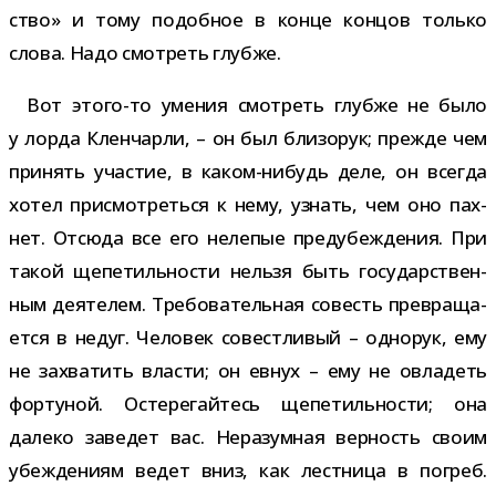
ство» и тому подоб­ное в конце кон­цов только
слова. Надо смот­реть глубже.
Вот этого-​то уме­ния смот­реть глубже не было
у лорда Кленчарли, – он был бли­зо­рук; прежде чем
при­нять уча­стие, в каком-​нибудь деле, он все­гда
хотел при­смот­реться к нему, узнать, чем оно пах­
нет. Отсюда все его неле­пые предубеж­де­ния. При
такой щепе­тиль­но­сти нельзя быть госу­дар­ствен­
ным дея­те­лем. Требовательная совесть пре­вра­ща­
ется в недуг. Человек совест­ли­вый – одно­рук, ему
не захва­тить вла­сти; он евнух – ему не овла­деть
фор­ту­ной. Остерегайтесь щепе­тиль­но­сти; она
далеко заве­дет вас. Неразумная вер­ность своим
убеж­де­ниям ведет вниз, как лест­ница в погреб.