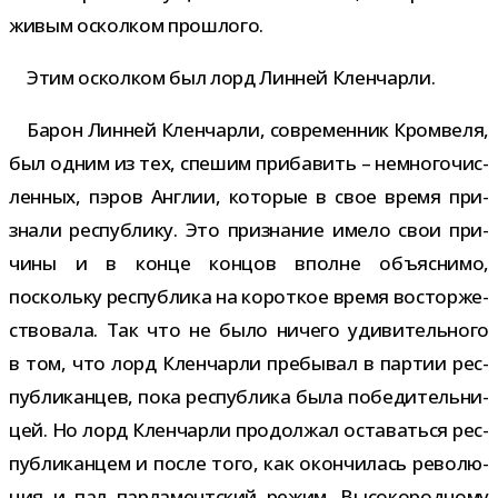
живым оскол­ком прошлого.
Этим оскол­ком был лорд Линней Кленчарли.
Барон Линней Кленчарли, совре­мен­ник Кромвеля,
был одним из тех, спе­шим при­ба­вить – немно­го­чис­
лен­ных, пэров Англии, кото­рые в свое время при­
знали рес­пуб­лику. Это при­зна­ние имело свои при­
чины и в конце кон­цов вполне объ­яс­нимо,
поскольку рес­пуб­лика на корот­кое время вос­тор­же­
ство­вала. Так что не было ничего уди­ви­тель­ного
в том, что лорд Кленчарли пре­бы­вал в пар­тии рес­
пуб­ли­кан­цев, пока рес­пуб­лика была побе­ди­тель­ни­
цей. Но лорд Кленчарли про­дол­жал оста­ваться рес­
пуб­ли­кан­цем и после того, как окон­чи­лась рево­лю­
ция и пал пар­ла­мент­ский режим. Высокородному