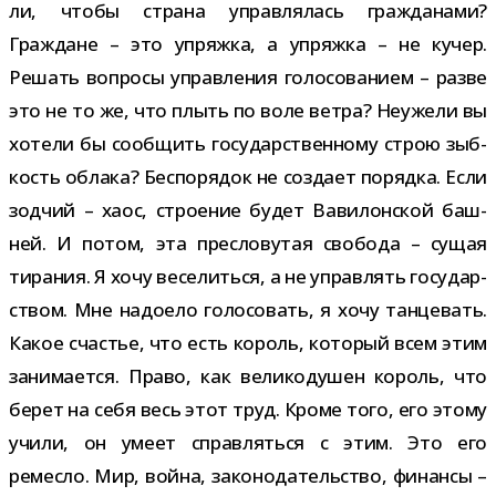
ли, чтобы страна управ­ля­лась граж­да­нами?
Граждане – это упряжка, а упряжка – не кучер.
Решать вопросы управ­ле­ния голо­со­ва­нием – разве
это не то же, что плыть по воле ветра? Неужели вы
хотели бы сооб­щить госу­дар­ствен­ному строю зыб­
кость облака? Беспорядок не создает порядка. Если
зод­чий – хаос, стро­е­ние будет Вавилонской баш­
ней. И потом, эта пре­сло­ву­тая сво­бода – сущая
тира­ния. Я хочу весе­литься, а не управ­лять госу­дар­
ством. Мне надо­ело голо­со­вать, я хочу тан­це­вать.
Какое сча­стье, что есть король, кото­рый всем этим
зани­ма­ется. Право, как вели­ко­ду­шен король, что
берет на себя весь этот труд. Кроме того, его этому
учили, он умеет справ­ляться с этим. Это его
ремесло. Мир, война, зако­но­да­тель­ство, финансы –