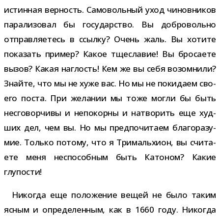
истин­ная вер­ность. Самовольный уход чинов­ни­ков
пара­ли­зо­вал бы госу­дар­ство. Вы доб­ро­вольно
отправ­ля­е­тесь в ссылку? Очень жаль. Вы хотите
пока­зать при­мер? Какое тще­сла­вие! Вы бро­са­ете
вызов? Какая наг­лость! Кем же вы себя возо­мнили?
Знайте, что мы не хуже вас. Но мы не поки­даем сво­
его поста. При жела­нии мы тоже могли бы быть
несго­вор­чивы и непо­корны и натво­рить еще худ­
ших дел, чем вы. Но мы пред­по­чи­таем бла­го­ра­зу­
мие. Только потому, что я Тримальхион, вы счи­та­
ете меня неспо­соб­ным быть Катоном? Какие
глупости!
Никогда еще поло­же­ние вещей не было таким
ясным и опре­де­лен­ным, как в 1660 году. Никогда