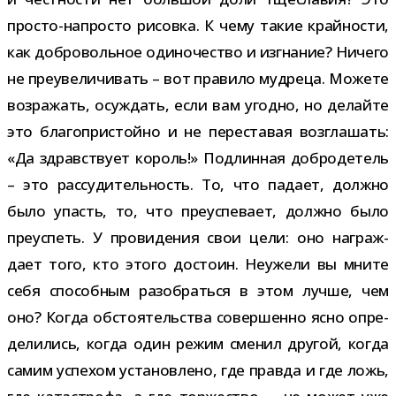
просто-​напросто рисовка. К чему такие край­но­сти,
как доб­ро­воль­ное оди­но­че­ство и изгна­ние? Ничего
не пре­уве­ли­чи­вать – вот пра­вило муд­реца. Можете
воз­ра­жать, осуж­дать, если вам угодно, но делайте
это бла­го­при­стойно и не пере­ста­вая воз­гла­шать:
«Да здрав­ствует король!» Подлинная доб­ро­де­тель
– это рас­су­ди­тель­ность. То, что падает, должно
было упасть, то, что пре­успе­вает, должно было
пре­успеть. У про­ви­де­ния свои цели: оно награж­
дает того, кто этого достоин. Неужели вы мните
себя спо­соб­ным разо­браться в этом лучше, чем
оно? Когда обсто­я­тель­ства совер­шенно ясно опре­
де­ли­лись, когда один режим сме­нил дру­гой, когда
самим успе­хом уста­нов­лено, где правда и где ложь,