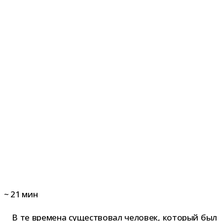
~
21
мин
В те вре­мена суще­ство­вал чело­век, кото­рый был