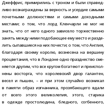
Джеффрис, при­ми­ри­лись с тро­ном и были спра­вед­
ливо воз­на­граж­дены за вер­ность и усер­дие самыми
почет­ными долж­но­стями и самыми доход­ными
местами; о том, что лорд Кленчарли не мог не
знать, что от него одного зави­село тор­же­ственно
занять между ними подо­ба­ю­щее ему место и раз­де­
лить сыпав­ши­еся на них поче­сти; о том, что Англия,
бла­го­даря сво­ему королю, воз­не­сена на вер­шину
про­цве­та­ния, что в Лондоне одно празд­не­ство сме­
ня­ется дру­гим, что все кру­гом бога­теют и пре­ис­пол­
нены вос­торга, что коро­лев­ский двор галан­тен,
весел и пышен, – и при этом слу­чайно воз­ни­кал
в памяти образ изгнан­ника, про­зя­ба­ю­щего вдали
от всего этого вели­ко­ле­пия, этого, ста­рика
в одежде про­сто­лю­дина, блед­ного, сог­бен­ного,