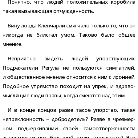
Понятно, что людей поло­жи­тель­ных коро­била
такая вызы­ва­ю­щая отчужденность.
Вину лорда Кленчарли смяг­чало только то, что он
нико­гда не бли­стал умом. Таково было общее
мнение.
Неприятно видеть людей упор­ству­ю­щих.
Подражатели Регула не поль­зу­ются сим­па­тией,
и обще­ствен­ное мне­ние отно­сится к ним с иро­нией.
Подобное упрям­ство похо­дит на упрек, и здра­во­
мыс­ля­щие люди правы, когда сме­ются над этим.
И в конце кон­цов разве такое упор­ство, такая
непре­клон­ность – доб­ро­де­тель? Разве в чрез­мер­
ном под­чер­ки­ва­нии своей само­от­вер­жен­но­сти
и чест­но­сти нет боль­шой доли тще­сла­вия? Это