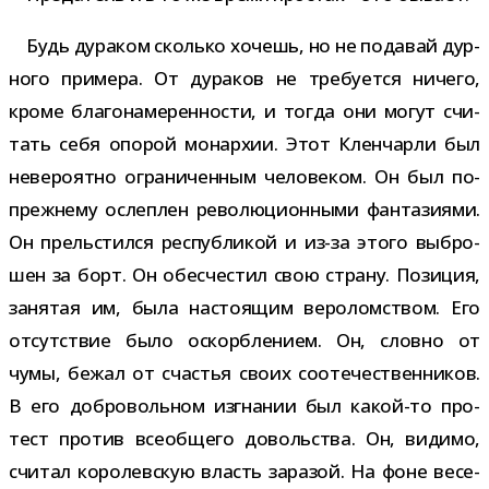
Будь дура­ком сколько хочешь, но не пода­вай дур­
ного при­мера. От дура­ков не тре­бу­ется ничего,
кроме бла­го­на­ме­рен­но­сти, и тогда они могут счи­
тать себя опо­рой монар­хии. Этот Кленчарли был
неве­ро­ятно огра­ни­чен­ным чело­ве­ком. Он был по-​
прежнему ослеп­лен рево­лю­ци­он­ными фан­та­зи­ями.
Он пре­льстился рес­пуб­ли­кой и из-​за этого выбро­
шен за борт. Он обес­че­стил свою страну. Позиция,
заня­тая им, была насто­я­щим веро­лом­ством. Его
отсут­ствие было оскорб­ле­нием. Он, словно от
чумы, бежал от сча­стья своих сооте­че­ствен­ни­ков.
В его доб­ро­воль­ном изгна­нии был какой-​то про­
тест про­тив все­об­щего доволь­ства. Он, видимо,
счи­тал коро­лев­скую власть зара­зой. На фоне весе­