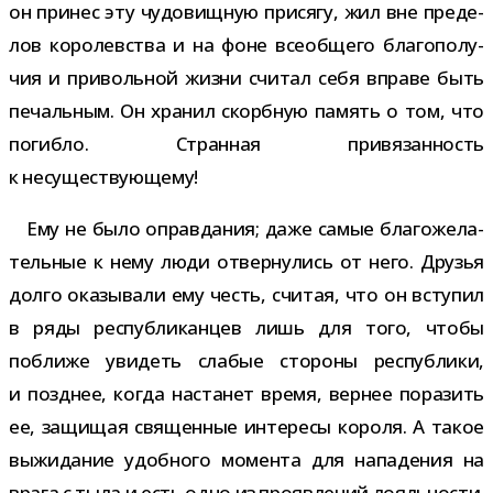
он при­нес эту чудо­вищ­ную при­сягу, жил вне пре­де­
лов коро­лев­ства и на фоне все­об­щего бла­го­по­лу­
чия и при­воль­ной жизни счи­тал себя вправе быть
печаль­ным. Он хра­нил скорб­ную память о том, что
погибло. Странная при­вя­зан­ность
к несуществующему!
Ему не было оправ­да­ния; даже самые бла­го­же­ла­
тель­ные к нему люди отвер­ну­лись от него. Друзья
долго ока­зы­вали ему честь, счи­тая, что он всту­пил
в ряды рес­пуб­ли­кан­цев лишь для того, чтобы
поближе уви­деть сла­бые сто­роны рес­пуб­лики,
и позд­нее, когда наста­нет время, вер­нее пора­зить
ее, защи­щая свя­щен­ные инте­ресы короля. А такое
выжи­да­ние удоб­ного момента для напа­де­ния на
врага с тыла и есть одно из про­яв­ле­ний лояль­но­сти.