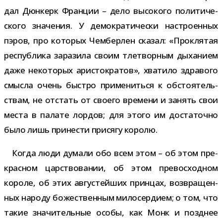
дал Дюнкерк Франции – дело высо­кого поли­ти­че­
ского зна­че­ния. У демо­кра­ти­че­ски настро­ен­ных
пэров, про кото­рых Чемберлен ска­зал: «Проклятая
рес­пуб­лика зара­зила своим тле­твор­ным дыха­нием
даже неко­то­рых ари­сто­кра­тов», хва­тило здра­вого
смысла очень быстро при­ме­ниться к обсто­я­тель­
ствам, не отстать от сво­его вре­мени и занять свои
места в палате лор­дов; для этого им доста­точно
было лишь при­не­сти при­сягу королю.
Когда люди думали обо всем этом – об этом пре­
крас­ном цар­ство­ва­нии, об этом пре­вос­ход­ном
короле, об этих авгу­стей­ших прин­цах, воз­вра­щен­
ных народу боже­ствен­ным мило­сер­дием; о том, что
такие зна­чи­тель­ные особы, как Монк и позд­нее