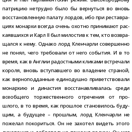
пат­ри­цию нетрудно было бы вер­нуться во вновь
вос­ста­нов­лен­ную палату лор­дов, ибо при рестав­ра­
циях монархи все­гда очень охотно при­ни­мают рас­
ка­яв­шихся и Карл II был мило­стив к тем, кто воз­вра­
щался к нему. Однако лорд Кленчарли совер­шенно
не понял, чего тре­бо­вали от него собы­тия. И в то
время, как в Англии радост­ными кли­ками встре­чали
короля, вновь всту­пав­шего во вла­де­ние стра­ной,
как вер­но­под­дан­ные еди­но­душно при­вет­ство­вали
монар­хию и дина­стия вос­ста­нав­ли­ва­лась среди
все­об­щего тор­же­ствен­ного отре­че­ния от про­
шлого, в то время, как про­шлое ста­но­ви­лось буду­
щим, а буду­щее – про­шлым, лорд Кленчарли не
поже­лал поко­риться. Он не захо­тел видеть этого