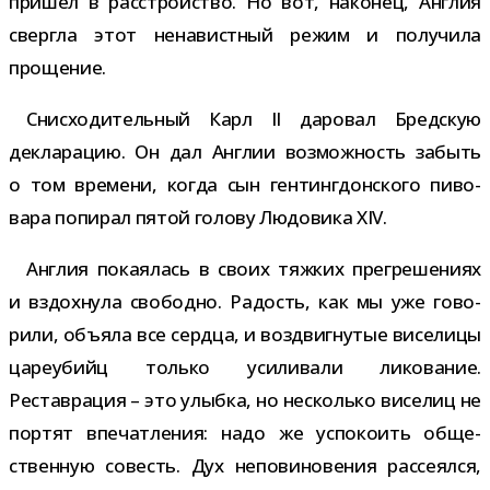
при­шел в рас­строй­ство. Но вот, нако­нец, Англия
свергла этот нена­вист­ный режим и полу­чила
прощение.
Снисходительный Карл II даро­вал Бредскую
декла­ра­цию. Он дал Англии воз­мож­ность забыть
о том вре­мени, когда сын ген­тин­г­дон­ского пиво­
вара попи­рал пятой голову Людовика XIV.
Англия пока­я­лась в своих тяж­ких пре­гре­ше­ниях
и вздох­нула сво­бодно. Радость, как мы уже гово­
рили, объ­яла все сердца, и воз­двиг­ну­тые висе­лицы
царе­убийц только уси­ли­вали лико­ва­ние.
Реставрация – это улыбка, но несколько висе­лиц не
пор­тят впе­чат­ле­ния: надо же успо­ко­ить обще­
ствен­ную совесть. Дух непо­ви­но­ве­ния рас­се­ялся,