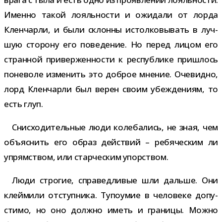
Именно такой лояль­но­сти и ожи­дали от лорда
Кленчарли, и были склонны истол­ко­вы­вать в луч­
шую сто­рону его пове­де­ние. Но перед лицом его
стран­ной при­вер­жен­но­сти к рес­пуб­лике при­шлось
поне­воле изме­нить это доб­рое мне­ние. Очевидно,
лорд Кленчарли был верен своим убеж­де­ниям, то
есть глуп.
Снисходительные люди коле­ба­лись, не зная, чем
объ­яс­нить его образ дей­ствий – ребя­че­ским ли
упрям­ством, или стар­че­ским упорством.
Люди стро­гие, спра­вед­ли­вые шли дальше. Они
клей­мили отступ­ника. Тупоумие в чело­веке допу­
стимо, но оно должно иметь и гра­ницы. Можно