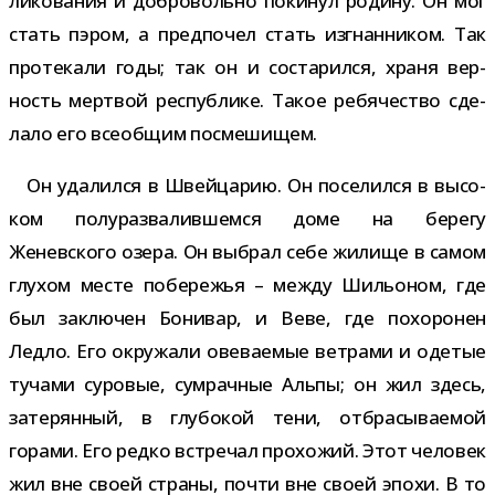
лико­ва­ния и доб­ро­вольно поки­нул родину. Он мог
стать пэром, а пред­по­чел стать изгнан­ни­ком. Так
про­те­кали годы; так он и соста­рился, храня вер­
ность мерт­вой рес­пуб­лике. Такое ребя­че­ство сде­
лало его все­об­щим посмешищем.
Он уда­лился в Швейцарию. Он посе­лился в высо­
ком полу­раз­ва­лив­шемся доме на берегу
Женевского озера. Он выбрал себе жилище в самом
глу­хом месте побе­ре­жья – между Шильоном, где
был заклю­чен Бонивар, и Веве, где похо­ро­нен
Ледло. Его окру­жали ове­ва­е­мые вет­рами и оде­тые
тучами суро­вые, сумрач­ные Альпы; он жил здесь,
зате­рян­ный, в глу­бо­кой тени, отбра­сы­ва­е­мой
горами. Его редко встре­чал про­хо­жий. Этот чело­век
жил вне своей страны, почти вне своей эпохи. В то