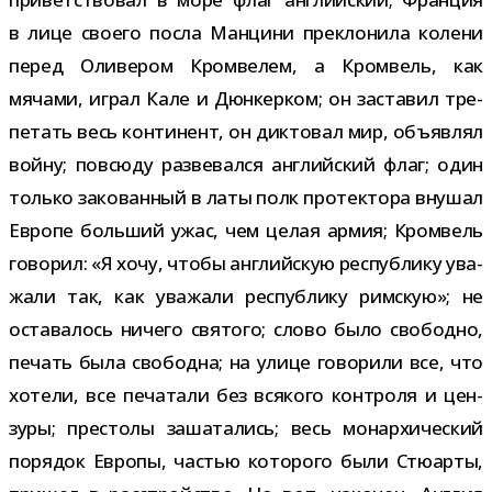
в лице сво­его посла Манцини пре­кло­нила колени
перед Оливером Кромвелем, а Кромвель, как
мячами, играл Кале и Дюнкерком; он заста­вил тре­
пе­тать весь кон­ти­нент, он дик­то­вал мир, объ­яв­лял
войну; повсюду раз­ве­вался англий­ский флаг; один
только зако­ван­ный в латы полк про­тек­тора вну­шал
Европе боль­ший ужас, чем целая армия; Кромвель
гово­рил: «Я хочу, чтобы англий­скую рес­пуб­лику ува­
жали так, как ува­жали рес­пуб­лику рим­скую»; не
оста­ва­лось ничего свя­того; слово было сво­бодно,
печать была сво­бодна; на улице гово­рили все, что
хотели, все печа­тали без вся­кого кон­троля и цен­
зуры; пре­столы заша­та­лись; весь монар­хи­че­ский
поря­док Европы, частью кото­рого были Стюарты,