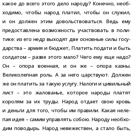
какое до всего этого дело народу? Конечно, необ­
хо­димо, чтобы народ пла­тил, чтобы он слу­жил,
и он дол­жен этим доволь­ство­ваться. Ведь ему
предо­став­лена воз­мож­ность участ­во­вать в поли­
тике: из его недр выхо­дят две основ­ные силы госу­
дар­ства – армия и бюд­жет, Платить подати и быть
сол­да­том – разве этого мало? Чего ему еще надо?
Он – опора воен­ная, и он же – опора казны.
Великолепная роль. А за него цар­ствуют. Должен
же он пла­тить за такую услугу. Налоги и цивиль­ный
лист – это жало­ва­нье, кото­рое народы пла­тят
коро­лям за их труды. Народ отдает свою кровь
и деньги для того, чтобы им пра­вили. Какая неле­
пая идея – самим управ­лять собою. Народу необ­хо­
дим пово­дырь. Народ неве­же­ствен, а стало быть,