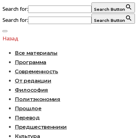
Search for:
Search Button
Search for:
Search Button
Перейти
к
Назад
содержимому
Все материалы
Программа
Современность
От редакции
Философия
Политэкономия
Прошлое
Перевод
Предшественники
Культура