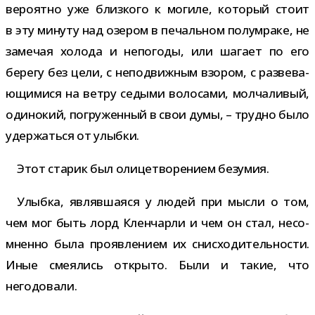
веро­ятно уже близ­кого к могиле, кото­рый стоит
в эту минуту над озе­ром в печаль­ном полу­мраке, не
заме­чая холода и непо­годы, или шагает по его
берегу без цели, с непо­движ­ным взо­ром, с раз­ве­ва­
ю­щи­мися на ветру седыми воло­сами, мол­ча­ли­вый,
оди­но­кий, погру­жен­ный в свои думы, – трудно было
удер­жаться от улыбки.
Этот ста­рик был оли­це­тво­ре­нием безумия.
Улыбка, являв­ша­яся у людей при мысли о том,
чем мог быть лорд Кленчарли и чем он стал, несо­
мненно была про­яв­ле­нием их снис­хо­ди­тель­но­сти.
Иные сме­я­лись открыто. Были и такие, что
негодовали.