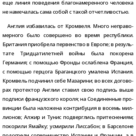
еще линия пове­де­ния бла­го­на­ме­рен­ного чело­века
не наме­ча­лась сама собой с такой отчетливостью.
Англия изба­ви­лась от Кромвеля. Много непра­во­
мер­ного было совер­шено во время рес­пуб­лики.
Британия при­об­рела пер­вен­ство в Европе; в резуль­
тате Тридцатилетней войны была поко­рена
Германия; с помо­щью Фронды ослаб­лена Франция,
с помо­щью гер­цога Браганцкого ума­лена Испания.
Кромвель под­чи­нил себе Мазарини; во всех дого­во­
рах про­тек­тор Англии ста­вил свою под­пись выше
под­писи фран­цуз­ского короля; на Соединенные про­
вин­ции была нало­жена кон­три­бу­ция в восемь мил­
ли­о­нов; Алжир и Тунис под­верг­лись при­тес­не­ниям;
поко­рили Ямайку; усми­рили Лиссабон; в Барселоне
подо­грели сопер­ни­че­ство Испании и Франции, а в