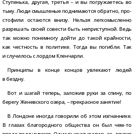
Ступенька, дру­гая, тре­тья – и вы погру­жа­е­тесь во
тьму. Люди смыш­ле­ные под­ни­ма­ются обратно, про­
сто­фили оста­ются внизу. Нельзя лег­ко­мыс­ленно
раз­ре­шать своей сове­сти быть непри­ступ­ной. Ведь
так можно поне­многу дойти до такой край­но­сти,
как чест­ность в поли­тике. Тогда вы погибли. Так
и слу­чи­лось с лор­дом Кленчарли.
Принципы в конце кон­цов увле­кают людей
в бездну.
Вот и шагай теперь, зало­жив руки за спину, по
берегу Женевского озера, – пре­крас­ное занятие!
В Лондоне ино­гда гово­рили об этом изгнан­нике.
В гла­зах бла­го­род­ного обще­ства он был чем-​то
вроде под­су­ди­мого. Одни выска­зы­ва­лись за, дру­гие