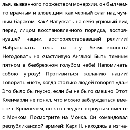
лья, вызван­ного тор­же­ством монар­хии, он был чем-​
то мрач­ным и зло­ве­щим, как чер­ный флаг над чум­
ным бара­ком. Как? Напускать на себя угрю­мый вид
перед лицом вос­ста­нов­лен­ного порядка, вос­пря­
нув­шей нации, вос­тор­же­ство­вав­шей рели­гии!
Набрасывать тень на эту без­мя­теж­ность!
Негодовать на счаст­ли­вую Англию! Быть тем­ным
пят­ном в без­бреж­ном голу­бом небе! Напоминать
собою угрозу! Противиться жела­нию нации!
Говорить «нет», когда столько людей гово­рят «да»!
Это было бы гнусно, если бы не было смешно. Этот
Кленчарли не понял, что можно заблуж­даться вме­
сте с Кромвелем, но что сле­дует вер­нуться вме­сте
с Монком. Посмотрите на Монка. Он коман­до­вал
рес­пуб­ли­кан­ской армией; Карл II, нахо­дясь в изгна­