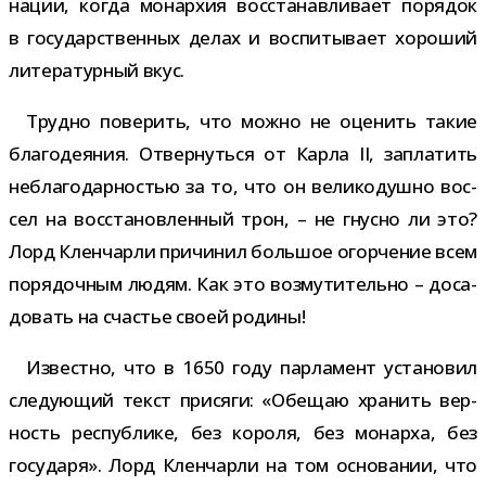
нации, когда монар­хия вос­ста­нав­ли­вает поря­док
в госу­дар­ствен­ных делах и вос­пи­ты­вает хоро­ший
лите­ра­тур­ный вкус.
Трудно пове­рить, что можно не оце­нить такие
бла­го­де­я­ния. Отвернуться от Карла II, запла­тить
небла­го­дар­но­стью за то, что он вели­ко­душно вос­
сел на вос­ста­нов­лен­ный трон, – не гнусно ли это?
Лорд Кленчарли при­чи­нил боль­шое огор­че­ние всем
поря­доч­ным людям. Как это воз­му­ти­тельно – доса­
до­вать на сча­стье своей родины!
Известно, что в 1650 году пар­ла­мент уста­но­вил
сле­ду­ю­щий текст при­сяги: «Обещаю хра­нить вер­
ность рес­пуб­лике, без короля, без монарха, без
госу­даря». Лорд Кленчарли на том осно­ва­нии, что