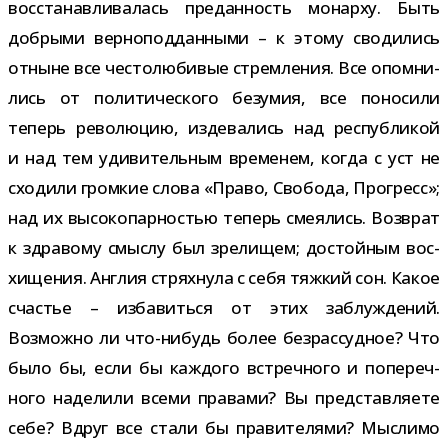
вос­ста­нав­ли­ва­лась пре­дан­ность монарху. Быть
доб­рыми вер­но­под­дан­ными – к этому сво­ди­лись
отныне все често­лю­би­вые стрем­ле­ния. Все опом­ни­
лись от поли­ти­че­ского безу­мия, все поно­сили
теперь рево­лю­цию, изде­ва­лись над рес­пуб­ли­кой
и над тем уди­ви­тель­ным вре­ме­нем, когда с уст не
схо­дили гром­кие слова «Право, Свобода, Прогресс»;
над их высо­ко­пар­но­стью теперь сме­я­лись. Возврат
к здра­вому смыслу был зре­ли­щем; достой­ным вос­
хи­ще­ния. Англия стрях­нула с себя тяж­кий сон. Какое
сча­стье – изба­виться от этих заблуж­де­ний.
Возможно ли что-​нибудь более без­рас­суд­ное? Что
было бы, если бы каж­дого встреч­ного и попе­реч­
ного наде­лили всеми пра­вами? Вы пред­став­ля­ете
себе? Вдруг все стали бы пра­ви­те­лями? Мыслимо