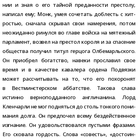
нии и зная о его тай­ной пре­дан­но­сти пре­столу,
напи­сал ему; Монк, умея соче­тать доб­лесть с хит­
ро­стью, сна­чала скры­вал свои наме­ре­ния, потом
неожи­данно ринулся во главе вой­ска на мятеж­ный
пар­ла­мент, воз­вел на пре­стол короля и за спа­се­ние
обще­ства полу­чил титул гер­цога Олбемарльского.
Он при­об­рел богат­ство, навеки про­сла­вил свое
время и в каче­стве кава­лера ордена Подвязки
может рас­счи­ты­вать на то, что его похо­ро­нят
в Вестминстерском аббат­стве. Такова слава
истинно вер­но­под­дан­ного англи­ча­нина. Лорд
Кленчарли не мог под­няться до столь тон­кого пони­
ма­ния долга. Он пред­по­чел всему без­дей­ствен­ное
изгна­ние. Он удо­воль­ство­вался пустыми фра­зами.
Его ско­вала гор­дость. Слова «совесть», «досто­ин­