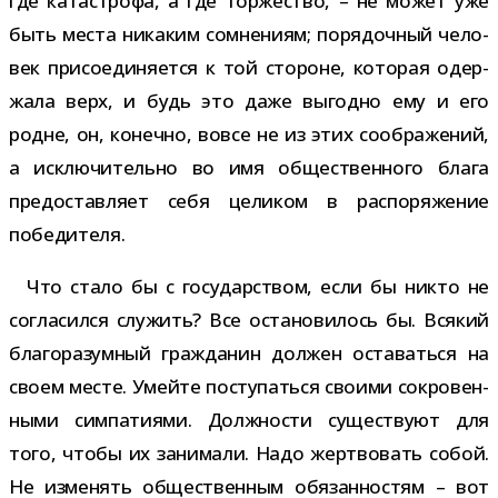
где ката­строфа, а где тор­же­ство, – не может уже
быть места ника­ким сомне­ниям; поря­доч­ный чело­
век при­со­еди­ня­ется к той сто­роне, кото­рая одер­
жала верх, и будь это даже выгодно ему и его
родне, он, конечно, вовсе не из этих сооб­ра­же­ний,
а исклю­чи­тельно во имя обще­ствен­ного блага
предо­став­ляет себя цели­ком в рас­по­ря­же­ние
победителя.
Что стало бы с госу­дар­ством, если бы никто не
согла­сился слу­жить? Все оста­но­ви­лось бы. Всякий
бла­го­ра­зум­ный граж­да­нин дол­жен оста­ваться на
своем месте. Умейте посту­паться сво­ими сокро­вен­
ными сим­па­ти­ями. Должности суще­ствуют для
того, чтобы их зани­мали. Надо жерт­во­вать собой.
Не изме­нять обще­ствен­ным обя­зан­но­стям – вот