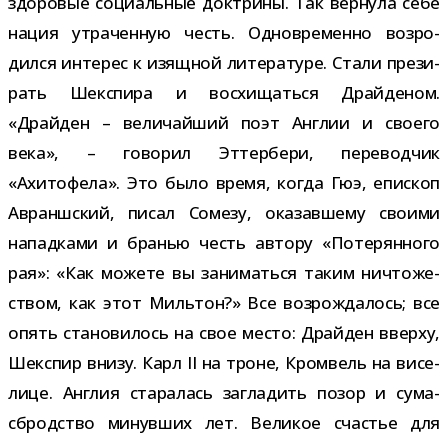
здо­ро­вые соци­аль­ные док­трины. Так вер­нула себе
нация утра­чен­ную честь. Одновременно воз­ро­
дился инте­рес к изящ­ной лите­ра­туре. Стали пре­зи­
рать Шекспира и вос­хи­щаться Драйденом.
«Драйден – вели­чай­ший поэт Англии и сво­его
века», – гово­рил Эттербери, пере­вод­чик
«Ахитофела». Это было время, когда Гюэ, епи­скоп
Авраншский, писал Сомезу, ока­зав­шему сво­ими
напад­ками и бра­нью честь автору «Потерянного
рая»: «Как можете вы зани­маться таким ничто­же­
ством, как этот Мильтон?» Все воз­рож­да­лось; все
опять ста­но­ви­лось на свое место: Драйден вверху,
Шекспир внизу. Карл II на троне, Кромвель на висе­
лице. Англия ста­ра­лась загла­дить позор и сума­
сброд­ство минув­ших лет. Великое сча­стье для