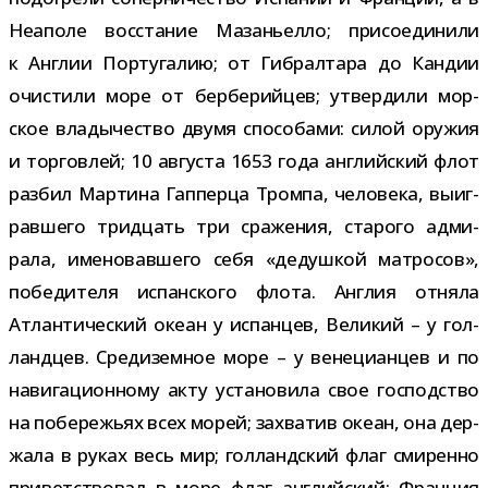
Неаполе вос­ста­ние Мазаньелло; при­со­еди­нили
к Англии Португалию; от Гибралтара до Кандии
очи­стили море от бер­бе­рий­цев; утвер­дили мор­
ское вла­ды­че­ство двумя спо­со­бами: силой ору­жия
и тор­гов­лей; 10 авгу­ста 1653 года англий­ский флот
раз­бил Мартина Гапперца Тромпа, чело­века, выиг­
рав­шего трид­цать три сра­же­ния, ста­рого адми­
рала, име­но­вав­шего себя «дедуш­кой мат­ро­сов»,
побе­ди­теля испан­ского флота. Англия отняла
Атлантический океан у испан­цев, Великий – у гол­
ланд­цев. Средиземное море – у вене­ци­ан­цев и по
нави­га­ци­он­ному акту уста­но­вила свое гос­под­ство
на побе­ре­жьях всех морей; захва­тив океан, она дер­
жала в руках весь мир; гол­ланд­ский флаг сми­ренно
при­вет­ство­вал в море флаг англий­ский; Франция