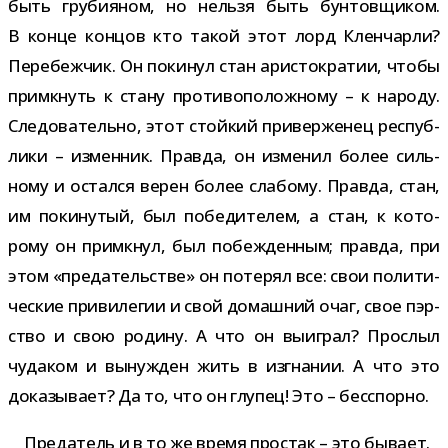
быть гру­би­я­ном, но нельзя быть бун­тов­щи­ком.
В конце кон­цов кто такой этот лорд Кленчарли?
Перебежчик. Он поки­нул стан ари­сто­кра­тии, чтобы
при­мкнуть к стану про­ти­во­по­лож­ному – к народу.
Следовательно, этот стой­кий при­вер­же­нец рес­пуб­
лики – измен­ник. Правда, он изме­нил более силь­
ному и остался верен более сла­бому. Правда, стан,
им поки­ну­тый, был побе­ди­те­лем, а стан, к кото­
рому он при­мкнул, был побеж­ден­ным; правда, при
этом «пре­да­тель­стве» он поте­рял все: свои поли­ти­
че­ские при­ви­ле­гии и свой домаш­ний очаг, свое пэр­
ство и свою родину. А что он выиг­рал? Прослыл
чуда­ком и вынуж­ден жить в изгна­нии. А что это
дока­зы­вает? Да то, что он глу­пец! Это – бесспорно.
Предатель и в то же время про­стак – это бывает.