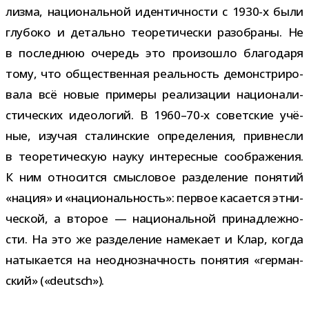
лизма, наци­о­наль­ной иден­тич­но­сти с 1930-​х были
глу­боко и детально тео­ре­ти­че­ски разо­браны. Не
в послед­нюю оче­редь это про­изо­шло бла­го­даря
тому, что обще­ствен­ная реаль­ность демон­стри­ро­
вала всё новые при­меры реа­ли­за­ции наци­о­на­ли­
сти­че­ских идео­ло­гий. В 1960–70-х совет­ские учё­
ные, изу­чая ста­лин­ские опре­де­ле­ния, при­внесли
в тео­ре­ти­че­скую науку инте­рес­ные сооб­ра­же­ния.
К ним отно­сится смыс­ло­вое раз­де­ле­ние поня­тий
«нация» и «наци­о­наль­ность»: пер­вое каса­ется этни­
че­ской, а вто­рое — наци­о­наль­ной при­над­леж­но­
сти. На это же раз­де­ле­ние наме­кает и Клар, когда
наты­ка­ется на неод­но­знач­ность поня­тия «гер­ман­
ский» («deutsch»).