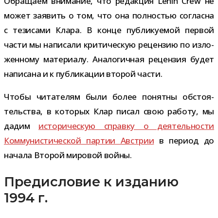
Обращаем вни­ма­ние, что редак­ция Lenin Crew не
может заявить о том, что она пол­но­стью согласна
с тези­сами Клара. В конце пуб­ли­ку­е­мой пер­вой
части мы напи­сали кри­ти­че­скую рецен­зию по изло­
жен­ному мате­ри­алу. Аналогичная рецен­зия будет
напи­сана и к пуб­ли­ка­ции вто­рой части.
Чтобы чита­те­лям были более понятны обсто­я­
тель­ства, в кото­рых Клар писал свою работу, мы
дадим
исто­ри­че­скую справку о дея­тель­но­сти
Коммунистической пар­тии Австрии
в период до
начала Второй миро­вой войны.
Предисловие к изданию
1994 г.