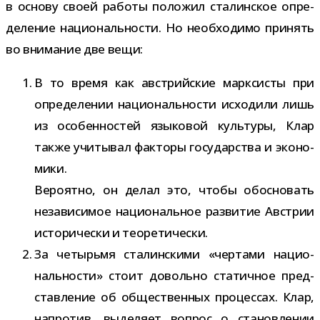
в основу своей работы поло­жил ста­лин­ское опре­
де­ле­ние наци­о­наль­но­сти. Но необ­хо­димо при­нять
во вни­ма­ние две вещи:
В то время как австрий­ские марк­си­сты при
опре­де­ле­нии наци­о­наль­но­сти исхо­дили лишь
из осо­бен­но­стей язы­ко­вой куль­туры, Клар
также учи­ты­вал фак­торы госу­дар­ства и эко­но­
мики.
Вероятно, он делал это, чтобы обос­но­вать
неза­ви­си­мое наци­о­наль­ное раз­ви­тие Австрии
исто­ри­че­ски и теоретически.
За четырьмя ста­лин­скими «чер­тами наци­о­
наль­но­сти» стоит довольно ста­тич­ное пред­
став­ле­ние об обще­ствен­ных про­цес­сах. Клар,
напро­тив, выде­ляет вопрос о ста­нов­ле­нии