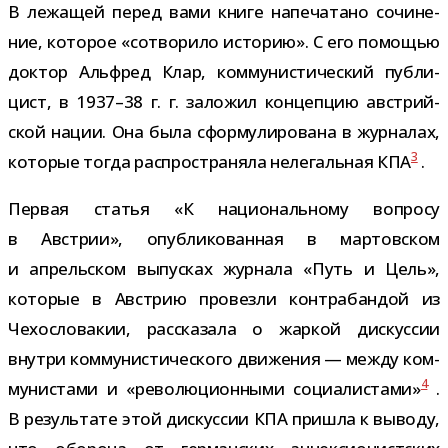
В лежа­щей перед вами книге напе­ча­тано сочи­не­
ние, кото­рое «сотво­рило исто­рию». С его помо­щью
док­тор Альфред Клар, ком­му­ни­сти­че­ский пуб­ли­
цист, в 1937–38 г. г. зало­жил кон­цеп­цию австрий­
ской нации. Она была сфор­му­ли­ро­вана в жур­на­лах,
3
кото­рые тогда рас­про­стра­няла неле­галь­ная КПА
.
Первая ста­тья «К наци­о­наль­ному вопросу
в Австрии», опуб­ли­ко­ван­ная в мар­тов­ском
и апрель­ском выпус­ках жур­нала «Путь и Цель»,
кото­рые в Австрию про­везли кон­тра­бан­дой из
Чехословакии, рас­ска­зала о жар­кой дис­кус­сии
внутри ком­му­ни­сти­че­ского дви­же­ния — между ком­
4
му­ни­стами и «рево­лю­ци­он­ными соци­а­ли­стами»
.
В резуль­тате этой дис­кус­сии КПА при­шла к выводу,