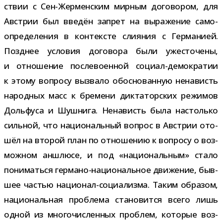
ствии с Сен-​Жерменским мир­ным дого­во­ром, для
Австрии был вве­дён запрет на выра­же­ние само­
опре­де­ле­ния в кон­тек­сте сли­я­ния с Германией.
Позднее усло­вия дого­вора были уже­сто­чены,
и отно­ше­ние после­во­ен­ной социал-​демократии
к этому вопросу вызвало обос­но­ван­ную нена­висть
народ­ных масс к бре­мени дик­та­тор­ских режи­мов
Дольфуса и Шушнига. Ненависть была настолько
силь­ной, что наци­о­наль­ный вопрос в Австрии ото­
шёл на вто­рой план по отно­ше­нию к вопросу о воз­
мож­ном аншлюсе, и под «наци­о­наль­ным» стало
пони­маться германо-​национальное дви­же­ние, быв­
шее частью национал-​социализма. Таким обра­зом,
наци­о­наль­ная про­блема ста­но­вится всего лишь
одной из мно­го­чис­лен­ных про­блем, кото­рые воз­