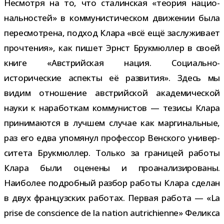
Несмотря на то, что ста­лин­ская «тео­рия наци­о­
наль­но­стей» в ком­му­ни­сти­че­ском дви­же­нии была
пере­смот­рена, под­ход Клара «всё ещё заслу­жи­вает
про­чте­ния», как пишет Эрнст Брукмюллер в своей
книге «Австрийская нация. Социально-​
исторические аспекты её раз­ви­тия». Здесь мы
видим отно­ше­ние австрий­ской ака­де­ми­че­ской
науки к нара­бот­кам ком­му­ни­стов — тезисы Клара
при­ни­ма­ются в луч­шем слу­чае как мар­ги­наль­ные,
раз его едва упо­мя­нул про­фес­сор Венского уни­вер­
си­тета Брукмюллер. Только за гра­ни­цей работы
Клара были оце­нены и про­ана­ли­зи­ро­ваны.
Наиболее подроб­ный раз­бор работы Клара сде­лан
в двух фран­цуз­ских рабо­тах. Первая работа — «La
prise de conscience de la nation autrichienne» Феликса