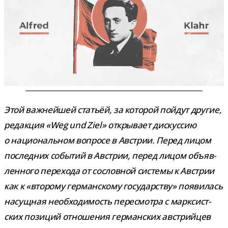
Этой важ­ней­шей ста­тьёй, за кото­рой пой­дут дру­гие,
редак­ция «Weg und Ziel» откры­вает дис­кус­сию
о наци­о­наль­ном вопросе в Австрии. Перед лицом
послед­них собы­тий в Австрии, перед лицом объ­яв­
лен­ного пере­хода от сослов­ной системы к Австрии
как к «вто­рому гер­ман­скому госу­дар­ству» появи­лась
насущ­ная необ­хо­ди­мость пере­смотра с марк­сист­
ских пози­ций отно­ше­ния гер­ман­ских австрий­цев