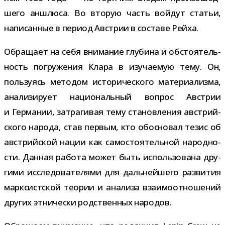
шего аншлюса. Во вто­рую часть вой­дут ста­тьи,
напи­сан­ные в период Австрии в составе Рейха.
Обращает на себя вни­ма­ние глу­бина и обсто­я­тель­
ность погру­же­ния Клара в изу­ча­е­мую тему. Он,
поль­зу­ясь мето­дом исто­ри­че­ского мате­ри­а­лизма,
ана­ли­зи­рует наци­о­наль­ный вопрос Австрии
и Германии, затра­ги­вая тему ста­нов­ле­ния австрий­
ского народа, став пер­вым, кто обос­но­вал тезис об
австрий­ской нации как само­сто­я­тель­ной народ­но­
сти. Данная работа может быть исполь­зо­вана дру­
гими иссле­до­ва­те­лями для даль­ней­шего раз­ви­тия
марк­сист­ской тео­рии и ана­лиза вза­и­мо­от­но­ше­ний
дру­гих этни­че­ски род­ствен­ных народов.