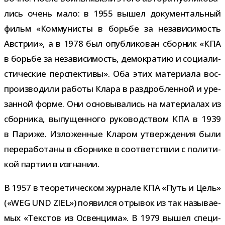
лись очень мало: в 1955 вышел доку­мен­таль­ный
фильм «Коммунисты в борьбе за неза­ви­си­мость
Австрии», а в 1978 был опуб­ли­ко­ван сбор­ник «КПА
в борьбе за неза­ви­си­мость, демо­кра­тию и соци­а­ли­
сти­че­ские пер­спек­тивы». Оба этих мате­ри­ала вос­
про­из­во­дили работы Клара в раз­дроб­лен­ной и уре­
зан­ной форме. Они осно­вы­ва­лись на мате­ри­а­лах из
сбор­ника, выпу­щен­ного руко­вод­ством КПА в 1939
в Париже. Изложенные Кларом утвер­жде­ния были
пере­ра­бо­таны в сбор­нике в соот­вет­ствии с поли­ти­
кой пар­тии в изгнании.
В 1957 в тео­ре­ти­че­ском жур­нале КПА «Путь и Цель»
(«WEG UND ZIEL») появился отры­вок из так назы­ва­е­
мых «Текстов из Освенцима». В 1979 вышел спе­ци­