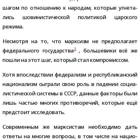
шагом по отно­ше­нию к наро­дам, кото­рые угне­та­
лись шови­ни­сти­че­ской поли­ти­кой цар­ского
режима.
Несмотря на то, что марк­сизм не пред­по­ла­гает
2
феде­раль­ного госу­дар­ства
, боль­ше­вики всё же
пошли на этот шаг, кото­рый стал компромиссом.
Хотя впо­след­ствии феде­ра­лизм и рес­пуб­ли­кан­ский
наци­о­на­лизм сыг­рали свою роль в паде­нии соци­а­
ли­сти­че­ской системы в СССР, дан­ные фак­торы были
лишь частью мно­гих про­ти­во­ре­чий, кото­рые ещё
пред­стоит исследовать.
Современным же марк­си­стам необ­хо­димо дать
ответы на мно­гие вопросы, в том числе на наци­о­