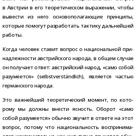
в Австрии в его тео­ре­ти­че­ском выра­же­нии, чтобы
выве­сти из него осно­во­по­ла­га­ю­щие прин­ципы,
кото­рые помо­гут раз­ра­бо­тать так­тику даль­ней­шей
работы.
Когда чело­век ста­вит вопрос о наци­о­наль­ной при­
над­леж­но­сти австрий­ского народа, в общем слу­чае
он полу­чает ответ: австрий­ский народ, «само собой
разу­ме­ется» (selbstverständlich), явля­ется частью
гер­ман­ского народа.
Это важ­ней­ший тео­ре­ти­че­ский момент, по кото­
рому мы должны вне­сти ясность. Оборот «само
собой разу­ме­ется» обычно зву­чит в ответе на этот
вопрос, потому что наци­о­наль­ность вос­при­ни­ма­