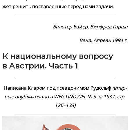
жет решить постав­лен­ные перед нами задачи.
Вальтер Байер, Винфред Гарша
Вена, Апрель 1994 г.
К национальному вопросу
в Австрии. Часть 1
Написана Кларом под псев­до­ни­мом Рудольф
(впер­
вые опуб­ли­ко­вано в WEG UND ZIEL № 3 за 1937, стр.
126–133)