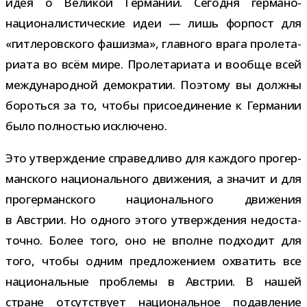
идея о Великой Германии. Сегодня германо-​
националистические идеи — лишь фор­пост для
«гит­ле­ров­ского фашизма», глав­ного врага про­ле­та­
ри­ата во всём мире. Пролетариата и вообще всей
меж­ду­на­род­ной демо­кра­тии. Поэтому вы должны
бороться за то, чтобы при­со­еди­не­ние к Германии
было пол­но­стью исключено.
Это утвер­жде­ние спра­вед­ливо для каж­дого про­гер­
ман­ского наци­о­наль­ного дви­же­ния, а зна­чит и для
про­гер­ман­ского наци­о­наль­ного дви­же­ния
в Австрии. Но одного этого утвер­жде­ния недо­ста­
точно. Более того, оно не вполне под­хо­дит для
того, чтобы одним пред­ло­же­нием охва­тить все
наци­о­наль­ные про­блемы в Австрии. В нашей
стране отсут­ствует наци­о­наль­ное подав­ле­ние