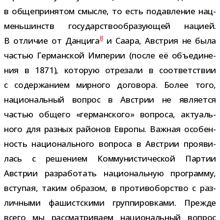
в обще­при­ня­том смысле, то есть подав­ле­ние нац­
мень­шинств госу­дар­ство­об­ра­зу­ю­щей нацией.
8
В отли­чие от Данцига
и Саара, Австрия не была
частью Германской Империи (после её объ­еди­не­
ния в 1871), кото­рую отре­зали в соот­вет­ствии
с содер­жа­нием мир­ного дого­вора. Более того,
наци­о­наль­ный вопрос в Австрии не явля­ется
частью общего «гер­ман­ского» вопроса, акту­аль­
ного для раз­ных рай­о­нов Европы. Важная осо­бен­
ность наци­о­наль­ного вопроса в Австрии про­яви­
лась с реше­нием Коммунистической Партии
Австрии раз­ра­бо­тать наци­о­наль­ную про­грамму,
всту­пая, таким обра­зом, в про­ти­во­бор­ство с раз­
лич­ными фашист­скими груп­пи­ров­ками. Прежде
всего мы рас­смат­ри­ваем наци­о­наль­ный вопрос