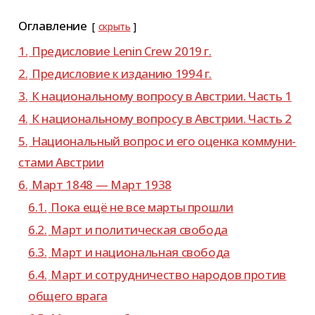
Оглавление
скрыть
1.
Предисловие Lenin Crew 2019 г.
2.
Предисловие к изда­нию 1994 г.
3.
К наци­о­наль­ному вопросу в Австрии. Часть 1
4.
К наци­о­наль­ному вопросу в Австрии. Часть 2
5.
Национальный вопрос и его оценка ком­му­ни­
стами Австрии
6.
Март 1848 — Март 1938
6.1.
Пока ещё не все марты прошли
6.2.
Март и поли­ти­че­ская свобода
6.3.
Март и наци­о­наль­ная свобода
6.4.
Март и сотруд­ни­че­ство наро­дов про­тив
общего врага