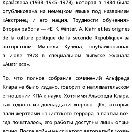
Крайслера (1938–1945–1978), кото­рая в 1984 была
опуб­ли­ко­вана на немец­ком языке под назва­нием
«Австриец и его нация. Трудности обу­че­ния».
Вторая работа — «E. K. Winter, A. Klahr et les origines
de la culture politique de la seconde Republique» за
автор­ством Мишеля Кулина, опуб­ли­ко­ван­ная
в июле 1978 в спе­ци­аль­ном выпуске жур­нала
«Austriaca».
То, что пол­ное собра­ние сочи­не­ний Альфреда
Клара не было издано, гово­рит о напле­ва­тель­ском
отно­ше­нии КПА к науке. Хотя имя Альфреда Клара,
как одного из две­на­дцати «героев ЦК», кото­рые
пали жерт­вами нацист­ского тер­рора, в пар­тии все­
гда почи­та­лось, его работы доступны лишь отры­
вочно. После войны мысли этого автора пуб­ли­ко­ва­