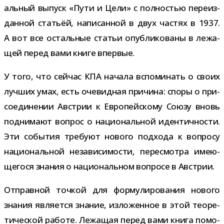
аль­ный выпуск «Пути и Цели» с пол­но­стью пере­из­
дан­ной ста­тьёй, напи­сан­ной в двух частях в 1937.
А вот все осталь­ные ста­тьи опуб­ли­ко­ваны в лежа­
щей перед вами книге впервые.
У того, что сей­час КПА начала вспо­ми­нать о своих
луч­ших умах, есть оче­вид­ная при­чина: споры о при­
со­еди­не­нии Австрии к Европейскому Союзу вновь
под­ни­мают вопрос о наци­о­наль­ной иден­тич­но­сти.
Эти собы­тия тре­буют нового под­хода к вопросу
наци­о­наль­ной неза­ви­си­мо­сти, пере­смотра име­ю­
ще­гося зна­ния о наци­о­наль­ном вопросе в Австрии.
Отправной точ­кой для фор­му­ли­ро­ва­ния нового
зна­ния явля­ется зна­ние, изло­жен­ное в этой тео­ре­
ти­че­ской работе. Лежащая перед вами книга помо­