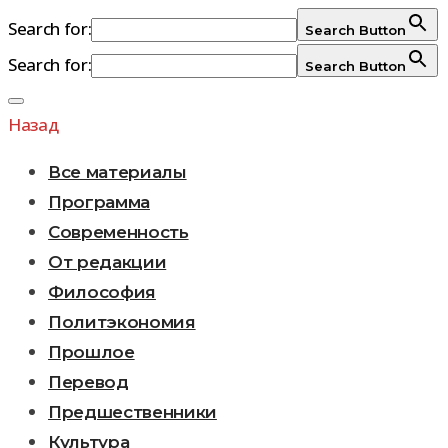
Search for:
Search Button
Search for:
Search Button
Перейти
к
Назад
содержимому
Все материалы
Программа
Современность
От редакции
Философия
Политэкономия
Прошлое
Перевод
Предшественники
Культура