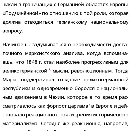
никли в гра­ни­ча­щих с Германией обла­стях Европы.
«Подчинённой» по отно­ше­нию к той роли, кото­рая
должна отво­диться гер­ман­скому наци­о­наль­ному
вопросу.
Начинаешь заду­мы­ваться о необ­хо­ди­мо­сти доста­
точ­ного марк­сист­ского ана­лиза, когда вспо­ми­на­
ешь, что 1848 г. стал наи­бо­лее про­грес­сив­ным для
6
вели­ко­гер­ман­ской
мысли, рево­лю­ци­он­ным. Тогда
Маркс под­дер­жи­вал созда­ние вели­ко­гер­ман­ской
рес­пуб­лики и одно­вре­менно боролся с наци­о­наль­
ным дви­же­нием в Чехии, кото­рое в то время рас­
7
смат­ри­ва­лось как фор­пост царизма
в Европе и дей­
ство­вало реак­ци­онно с точки зре­ния исто­ри­че­ского
мате­ри­а­лизма. Сегодня же реак­ци­онна, напро­тив,