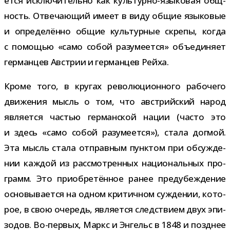
ется исклю­чи­тельно как культурно-​языковая общ­
ность. Отвечающий имеет в виду общие язы­ко­вые
и опре­де­лённо общие куль­тур­ные скрепы, когда
с помо­щью «само собой разу­ме­ется» объ­еди­няет
гер­ман­цев Австрии и гер­ман­цев Рейха.
Кроме того, в кру­гах рево­лю­ци­он­ного рабо­чего
дви­же­ния мысль о том, что австрий­ский народ
явля­ется частью гер­ман­ской нации (часто это
и здесь «само собой разу­ме­ется»), стала дог­мой.
Эта мысль стала отправ­ным пунк­том при обсуж­де­
нии каж­дой из рас­смот­рен­ных наци­о­наль­ных про­
грамм. Это при­об­ре­тён­ное ранее предубеж­де­ние
осно­вы­ва­ется на одном кри­тич­ном суж­де­нии, кото­
рое, в свою оче­редь, явля­ется след­ствием двух эпи­
зо­дов. Во-​первых, Маркс и Энгельс в 1848 и позд­нее