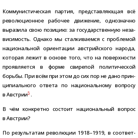
Коммунистическая пар­тия, пред­став­ля­ю­щая всё
рево­лю­ци­он­ное рабо­чее дви­же­ние, одно­значно
выра­зила свою пози­цию: за госу­дар­ствен­ную неза­
ви­си­мость. Однако мы стал­ки­ва­емся с про­бле­мой
наци­о­наль­ной ори­ен­та­ции австрий­ского народа,
кото­рая лежит в основе того, что на поверх­но­сти
про­яв­ля­ется в форме сви­ре­пой поли­ти­че­ской
борьбы. При всём при этом до сих пор не дано прин­
ци­пи­аль­ного ответа по наци­о­наль­ному вопросу
5
в Австрии
.
В чём кон­кретно состоит наци­о­наль­ный вопрос
в Австрии?
По резуль­та­там рево­лю­ции 1918–1919, в соот­вет­