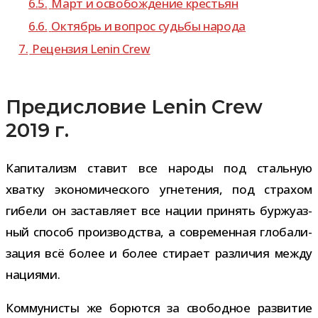
6.5.
Март и осво­бож­де­ние крестьян
6.6.
Октябрь и вопрос судьбы народа
7.
Рецензия Lenin Crew
Предисловие Lenin Crew
2019 г.
Капитализм ста­вит все народы под сталь­ную
хватку эко­но­ми­че­ского угне­те­ния, под стра­хом
гибели он застав­ляет все нации при­нять бур­жу­аз­
ный спо­соб про­из­вод­ства, а совре­мен­ная гло­ба­ли­
за­ция всё более и более сти­рает раз­ли­чия между
нациями.
Коммунисты же борются за сво­бод­ное раз­ви­тие