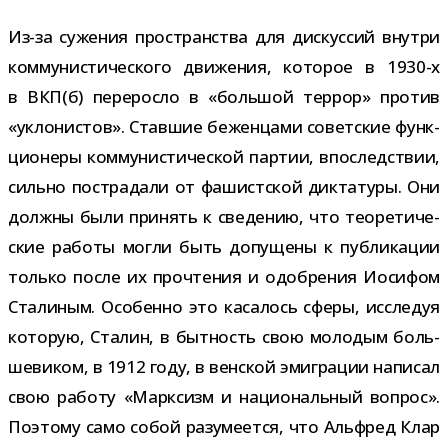
Из-​за суже­ния про­стран­ства для дис­кус­сий внутри
ком­му­ни­сти­че­ского дви­же­ния, кото­рое в 1930-​х
в ВКП(б) пере­росло в «боль­шой тер­рор» про­тив
«укло­ни­стов». Ставшие бежен­цами совет­ские функ­
ци­о­неры ком­му­ни­сти­че­ской пар­тии, впо­след­ствии,
сильно постра­дали от фашист­ской дик­та­туры. Они
должны были при­нять к све­де­нию, что тео­ре­ти­че­
ские работы могли быть допу­щены к пуб­ли­ка­ции
только после их про­чте­ния и одоб­ре­ния Иосифом
Сталиным. Особенно это каса­лось сферы, иссле­дуя
кото­рую, Сталин, в быт­ность свою моло­дым боль­
ше­ви­ком, в 1912 году, в вен­ской эми­гра­ции напи­сал
свою работу «Марксизм и наци­о­наль­ный вопрос».
Поэтому само собой разу­ме­ется, что Альфред Клар