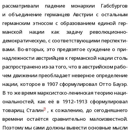
рас­смат­ри­вали паде­ние монар­хии Габсбургов
и объ­еди­не­ние гер­ман­цев Австрии с осталь­ным
гер­ман­ским этно­сом с обра­зо­ва­нием еди­ной гер­
ман­ской нации как задачу революционно-​
демократическую, с соот­вет­ству­ю­щими пер­спек­ти­
вами. Во-​вторых, это пред­взя­тое суж­де­ние о при­
над­леж­но­сти австрий­цев к гер­ман­ской нации столь
рас­про­стра­нено из-​за того, что в австрий­ском рабо­
чем дви­же­нии пре­об­ла­дает невер­ное опре­де­ле­ние
нации, кото­рое в 1907 сфор­му­ли­ро­вал Отто Бауэр.
В то же время марксистско-​ленинская тео­рию наци­
о­наль­но­стей, как её в 1912–1913 сфор­му­ли­ро­вал
9
това­рищ Сталин
, к сожа­ле­нию, до сего­дняш­него
вре­мени оста­ётся срав­ни­тельно мало­из­вест­ной.
Поэтому мы сами должны выве­сти основ­ные мысли