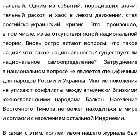
наль­ный. Одним из собы­тий, поро­див­ших зна­чи­
тель­ный рас­кол и хаос в левом дви­же­нии, стал
российско-​украинский кри­зис. Это про­изо­шло,
в том числе, из-​за отсут­ствия ясной наци­о­наль­ной
тео­рии. Вновь остро встают вопросы: что такое
нация? что такое наци­о­наль­ность? суще­ствует ли
наци­о­наль­ное само­опре­де­ле­ние? Затруднение
в наци­о­наль­ном вопросе не явля­ется спе­ци­фич­ным
для наро­дов России и Украины. Многие поко­ле­ния
не ути­хают кон­фликты между этни­че­ски близ­кими
южно­сла­вян­скими наро­дами Балкан. Население
Восточного Тимора не может нахо­диться в мире
и согла­сии с насе­ле­нием осталь­ной Индонезии.
В связи с этим, кол­лек­ти­вом нашего жур­нала был