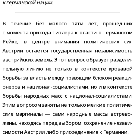
к гер­ман­ской нации.
В тече­ние без малого пяти лет, про­шед­ших
с момента при­хода Гитлера к вла­сти в Германском
Рейхе, в цен­тре вни­ма­ния поли­ти­че­ских сил
Австрии оста­ётся госу­дар­ствен­ная неза­ви­си­мость
австрий­ских земель. Этот вопрос обра­зует раз­де­ли­
тель­ную линию не только в кон­тек­сте кро­ва­вой
борьбы за власть между пра­вя­щим бло­ком реак­ци­
о­не­ров и национал-​социалистами, но и в кон­тек­сте
борьбы народ­ных масс с национал-​социалистами.
Этим вопро­сом заняты не только мел­кие поли­ти­че­
ские мар­ги­налы — сами народ­ные массы встре­во­
жены, нахо­дясь перед выбо­ром: сохра­не­ние неза­ви­
си­мо­сти Австрии либо при­со­еди­не­ние к Германии.