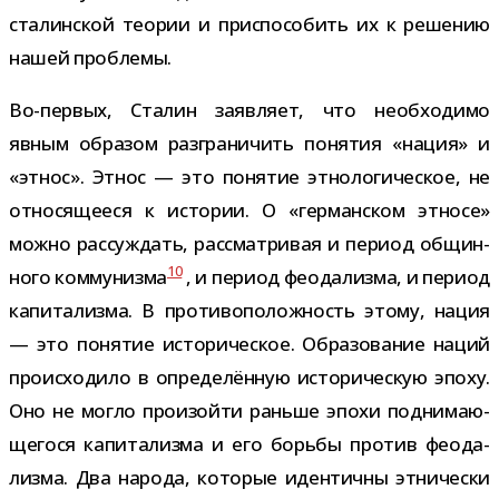
ста­лин­ской тео­рии и при­спо­со­бить их к реше­нию
нашей проблемы.
Во-​первых, Сталин заяв­ляет, что необ­хо­димо
явным обра­зом раз­гра­ни­чить поня­тия «нация» и
«этнос». Этнос — это поня­тие этно­ло­ги­че­ское, не
отно­ся­ще­еся к исто­рии. О «гер­ман­ском этносе»
можно рас­суж­дать, рас­смат­ри­вая и период общин­
10
ного ком­му­низма
, и период фео­да­лизма, и период
капи­та­лизма. В про­ти­во­по­лож­ность этому, нация
— это поня­тие исто­ри­че­ское. Образование наций
про­ис­хо­дило в опре­де­лён­ную исто­ри­че­скую эпоху.
Оно не могло про­изойти раньше эпохи под­ни­ма­ю­
ще­гося капи­та­лизма и его борьбы про­тив фео­да­
лизма. Два народа, кото­рые иден­тичны этни­че­ски