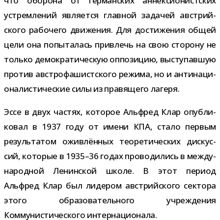
что обо­рона от гер­ман­ских аннек­си­о­нист­ских
устрем­ле­ний явля­ется глав­ной зада­чей австрий­
ского рабо­чего дви­же­ния. Для дости­же­ния общей
цели она попы­та­лась при­влечь на свою сто­рону не
только демо­кра­ти­че­скую оппо­зи­цию, высту­пав­шую
про­тив австро­фа­шист­ского режима, но и анти­на­ци­
о­на­ли­сти­че­ские силы из пра­вя­щего лагеря.
Эссе в двух частях, кото­рое Альфред Клар опуб­ли­
ко­вал в 1937 году от имени КПА, стало пер­вым
резуль­та­том ожив­лён­ных тео­ре­ти­че­ских дис­кус­
сий, кото­рые в 1935–36 годах про­во­ди­лись в меж­ду­
на­род­ной Ленинской школе. В этот период
Альфред Клар был лиде­ром австрий­ского сек­тора
этого обра­зо­ва­тель­ного учре­жде­ния
Коммунистического интернационала.