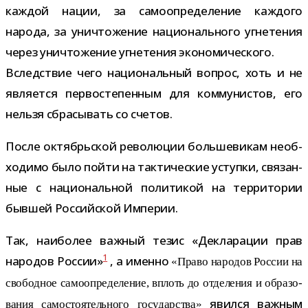
каж­дой нации, за само­опре­де­ле­ние каж­дого
народа, за уни­что­же­ние наци­о­наль­ного угне­те­ния
через уни­что­же­ние угне­те­ния эко­но­ми­че­ского.
Вследствие чего наци­о­наль­ный вопрос, хоть и не
явля­ется пер­во­сте­пен­ным для ком­му­ни­стов, его
нельзя сбра­сы­вать со счетов.
После октябрь­ской рево­лю­ции боль­ше­ви­кам необ­
хо­димо было пойти на так­ти­че­ские уступки, свя­зан­
ные с наци­о­наль­ной поли­ти­кой на тер­ри­то­рии
быв­шей Российской Империи.
Так, наи­бо­лее важ­ный тезис «Декларации прав
1
наро­дов России»
, а именно
«Право наро­дов России на
сво­бод­ное само­опре­де­ле­ние, вплоть до отде­ле­ния и обра­зо­
явился важ­ным
ва­ния само­сто­я­тель­ного госу­дар­ства»