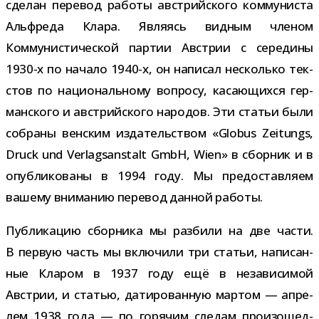
сде­лан пере­вод работы австрий­ского ком­му­ни­ста
Альфреда Клара. Являясь вид­ным чле­ном
Коммунистической пар­тии Австрии с сере­дины
1930-​х по начало 1940-​х, он напи­сал несколько тек­
стов по наци­о­наль­ному вопросу, каса­ю­щихся гер­
ман­ского и австрий­ского наро­дов. Эти ста­тьи были
собраны вен­ским изда­тель­ством «Globus Zeitungs,
Druck und Verlagsanstalt GmbH, Wien» в сбор­ник и в
опуб­ли­ко­ваны в 1994 году. Мы предо­став­ляем
вашему вни­ма­нию пере­вод дан­ной работы.
Публикацию сбор­ника мы раз­били на две части.
В первую часть мы вклю­чили три ста­тьи, напи­сан­
ные Кларом в 1937 году ещё в неза­ви­си­мой
Австрии, и ста­тью, дати­ро­ван­ную мар­том — апре­
лем 1938 года — по горя­чим сле­дам про­изо­шед­