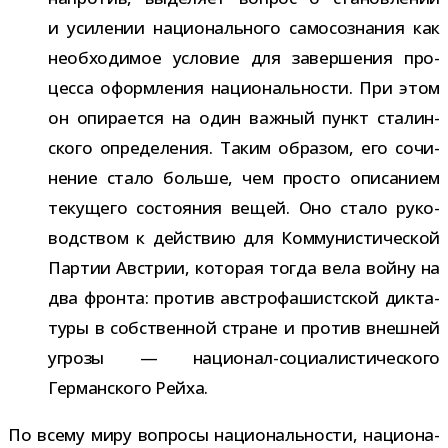
и уси­ле­нии наци­о­наль­ного само­со­зна­ния как
необ­хо­ди­мое усло­вие для завер­ше­ния про­
цесса оформ­ле­ния наци­о­наль­но­сти. При этом
он опи­ра­ется на один важ­ный пункт ста­лин­
ского опре­де­ле­ния. Таким обра­зом, его сочи­
не­ние стало больше, чем про­сто опи­са­нием
теку­щего состо­я­ния вещей. Оно стало руко­
вод­ством к дей­ствию для Коммунистической
Партии Австрии, кото­рая тогда вела войну на
два фронта: про­тив австро­фа­шист­ской дик­та­
туры в соб­ствен­ной стране и про­тив внеш­ней
угрозы — национал-​социалистического
Германского Рейха.
По всему миру вопросы наци­о­наль­но­сти, наци­о­на­