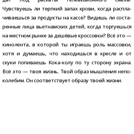
Чувствуешь ли терп­кий запах крови, когда рас­пла­
чи­ва­ешься за про­дукты на кассе? Видишь ли соста­
рен­ные лица вьет­нам­ских детей, когда тор­гу­ешься
на мест­ном рынке за дешё­вые крос­совки? Всё это —
кино­лента, в кото­рой ты игра­ешь роль мас­совки,
хотя и дума­ешь, что нахо­дишься в кресле и от
скуки попи­ва­ешь Кока-​колу по ту сто­рону экрана.
Всё это — твоя жизнь. Твой образ мыш­ле­ния непо­
ко­ле­бим. Он соот­вет­ствует образу твоей жизни.