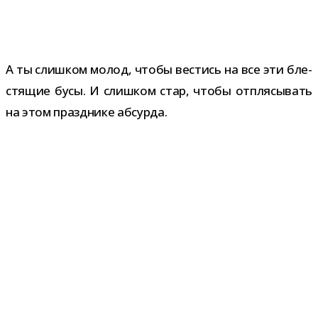
А ты слиш­ком молод, чтобы вестись на все эти бле­
стя­щие бусы. И слиш­ком стар, чтобы отпля­сы­вать
на этом празд­нике абсурда.