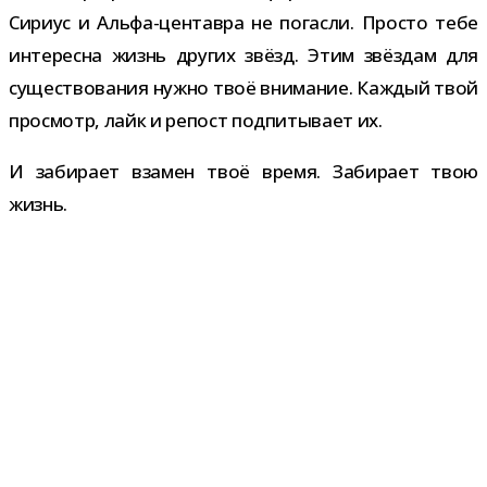
Сириус и Альфа-​центавра не погасли. Просто тебе
инте­ресна жизнь дру­гих звёзд. Этим звёз­дам для
суще­ство­ва­ния нужно твоё вни­ма­ние. Каждый твой
про­смотр, лайк и репост под­пи­ты­вает их.
И заби­рает вза­мен твоё время. Забирает твою
жизнь.