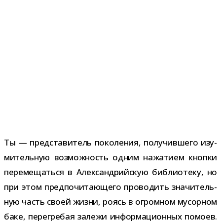
Ты — пред­ста­ви­тель поко­ле­ния, полу­чив­шего изу­
ми­тель­ную воз­мож­ность одним нажа­тием кнопки
пере­ме­щаться в Александрийскую биб­лио­теку, но
при этом пред­по­чи­та­ю­щего про­во­дить зна­чи­тель­
ную часть своей жизни, роясь в огром­ном мусор­ном
баке, пере­гре­бая залежи инфор­ма­ци­он­ных помоев.