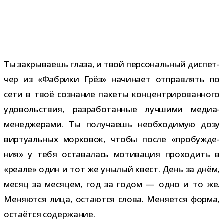
Ты закры­ва­ешь глаза, и твой пер­со­наль­ный дис­пет­
чер из «Фабрики Грёз» начи­нает отправ­лять по
сети в твоё созна­ние пакеты кон­цен­три­ро­ван­ного
удо­воль­ствия, раз­ра­бо­тан­ные луч­шими медиа-​
менеджерами. Ты полу­ча­ешь необ­хо­ди­мую дозу
вир­ту­аль­ных мор­ко­вок, чтобы после «про­буж­де­
ния» у тебя оста­ва­лась моти­ва­ция про­хо­дить в
«реале» один и тот же уны­лый квест. День за днём,
месяц за меся­цем, год за годом — одно и то же.
Меняются лица, оста­ются слова. Меняется форма,
оста­ётся содержание.