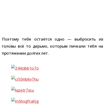
Поэтому тебе оста­ётся одно — выбро­сить из
головы всё то дерьмо, кото­рым пич­кали тебя на
про­тя­же­нии дол­гих лет.