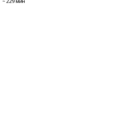
~
229
мин