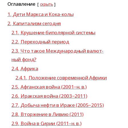
Оглавление
скрыть
1.
Дети Маркса и Кока-колы
2.
Капитализм сего­дня
2.1.
Крушение бипо­ляр­ной системы
2.2.
Переходный период
2.3.
Что такое Международный валют­
ный фонд?
2.4.
Африка
2.4.1.
Положение совре­мен­ной Африки
2.5.
Афганская война (2001−н. в.)
2.6.
Иракская война (2003−2011)
2.7.
Добыча нефти в Ираке (2005−2015)
2.8.
Вторжение в Ливию (2011)
2.9.
Война в Сирии (2011–н. в.)