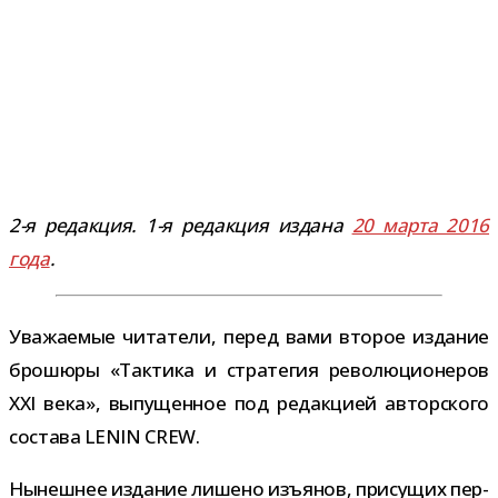
2-​я редак­ция. 1-​я редак­ция издана
20 марта 2016
года
.
Уважаемые чита­тели, перед вами вто­рое изда­ние
бро­шюры «Тактика и стра­те­гия рево­лю­ци­о­не­ров
XXI века», выпу­щен­ное под редак­цией автор­ского
состава LENIN CREW.
Нынешнее изда­ние лишено изъ­я­нов, при­су­щих пер­