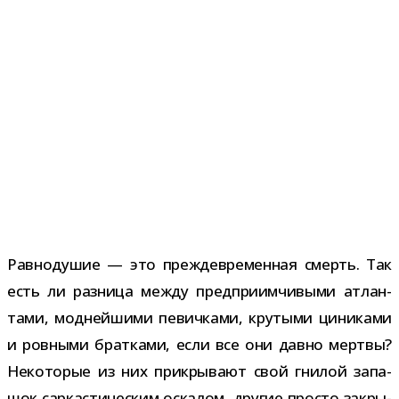
Равнодушие — это преж­де­вре­мен­ная смерть. Так
есть ли раз­ница между пред­при­им­чи­выми атлан­
тами, мод­ней­шими певич­ками, кру­тыми цини­ками
и ров­ными брат­ками, если все они давно мертвы?
Некоторые из них при­кры­вают свой гни­лой запа­
шок сар­ка­сти­че­ским оска­лом, дру­гие про­сто закры­