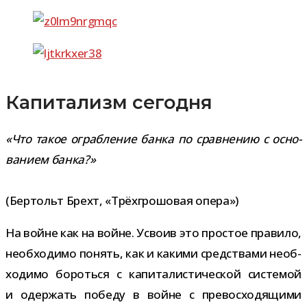
Капитализм сегодня
«Что такое ограб­ле­ние банка по срав­не­нию с осно­
ва­нием банка?»
(Бертольт Брехт, «Трёхгрошовая опера»)
На войне как на войне. Усвоив это про­стое пра­вило,
необ­хо­димо понять, как и какими сред­ствами необ­
хо­димо бороться с капи­та­ли­сти­че­ской систе­мой
и одер­жать победу в войне с пре­вос­хо­дя­щими