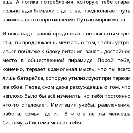
ешь. А логика потреб­ле­ния, кото­рую тебе ста­ра­
тельно вдалб­ли­вали с дет­ства, пред­по­ла­гает путь
наи­мень­шего сопро­тив­ле­ния. Путь компромиссов.
И пока над стра­ной про­дол­жают воз­вы­шаться кре­
сты, ты про­дол­жа­ешь меч­тать о том, чтобы устро­
иться поближе к блоку пита­ния, занять достой­ное
место в обще­ствен­ной пира­миде. Порой тебя,
конечно, тер­зает кра­моль­ная мысль, что ты всего
лишь бата­рейка, кото­рую ути­ли­зи­руют при пер­вом
же сбое. Перед сном даже рас­суж­да­ешь о том, что
неплохо было бы всё изме­нить, но тебя посто­янно
что-​то отвле­кает. Имитация учёбы, раз­вле­че­ния,
работа, семья, дети… В итоге не ты меня­ешь
Систему, а Система меняет тебя.