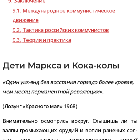
9.
Заключение
9.1.
Международное ком­му­ни­сти­че­ское
движение
9.2.
Тактика рос­сий­ских коммунистов
9.3.
Теория и практика
Дети Маркса и Кока-колы
«Один уик-​энд без вос­ста­ния гораздо более кро­вав,
чем месяц пер­ма­нент­ной революции».
(Лозунг «Красного мая» 1968)
Внимательно осмот­рись вокруг. Слышишь ли ты
залпы гро­мы­ха­ю­щих ору­дий и вопли ране­ных сол­
дат под рас­каты теле­ви­зи­он­ного смеха?