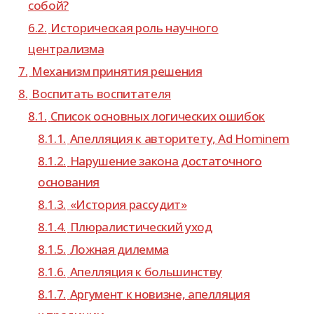
собой?
6.2.
Историческая роль науч­ного
централизма
7.
Механизм при­ня­тия решения
8.
Воспитать вос­пи­та­теля
8.1.
Список основ­ных логи­че­ских ошибок
8.1.1.
Апелляция к авто­ри­тету, Ad Hominem
8.1.2.
Нарушение закона доста­точ­ного
основания
8.1.3.
«История рас­су­дит»
8.1.4.
Плюралистический уход
8.1.5.
Ложная дилемма
8.1.6.
Апелляция к большинству
8.1.7.
Аргумент к новизне, апел­ля­ция