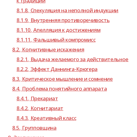
к традиции
8.1.8.
Спекуляция на непол­ной индукции
8.1.9.
Внутренняя про­ти­во­ре­чи­вость
8.1.10.
Апелляция к достижениям
8.1.11.
Фальшивый ком­про­мисс
8.2.
Когнитивные иска­же­ния
8.2.1.
Выдача жела­е­мого за действительное
8.2.2.
Эффект Даннинга-​Крюгера
8.3.
Критическое мыш­ле­ние и сомнение
8.4.
Проблема поня­тий­ного аппарата
8.4.1.
Прекариат
8.4.2.
Когнитариат
8.4.3.
Креативный класс
8.5.
Групповщина