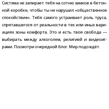
Система не запи­рает тебя на сотню зам­ков в бетон­
ной коробке, чтобы ты не нару­шил «обще­ствен­ное
спо­кой­ствие». Тебя самого устра­и­вает роль труса,
спря­тав­ше­гося от реаль­но­сти в тех или иных вари­
а­циях зоны ком­форта. Это и есть твоя сво­бода —
выби­рать между алко­го­лем, рели­гией и видео­иг­
рами. Посмотри оче­ред­ной блог. Мир подождёт.