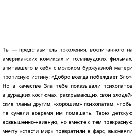
Ты — пред­ста­ви­тель поко­ле­ния, вос­пи­тан­ного на
аме­ри­кан­ских комик­сах и гол­ли­вуд­ских филь­мах,
впи­тав­шего в себя с моло­ком бур­жу­аз­ной матери
про­пис­ную истину: «Добро все­гда побеж­дает Зло».
Но в каче­стве Зла тебе пока­зы­вали пси­хо­па­тов
в дурац­ких костю­мах, рас­кры­ва­ю­щих свои зло­дей­
ские планы дру­гим, «хоро­шим» пси­хо­па­там, чтобы
те сумели вовремя им поме­шать. Твою дет­скую
возвышенно-​наивную, но вме­сте с тем пре­крас­ную
мечту «спа­сти мир» пре­вра­тили в фарс, высме­яли