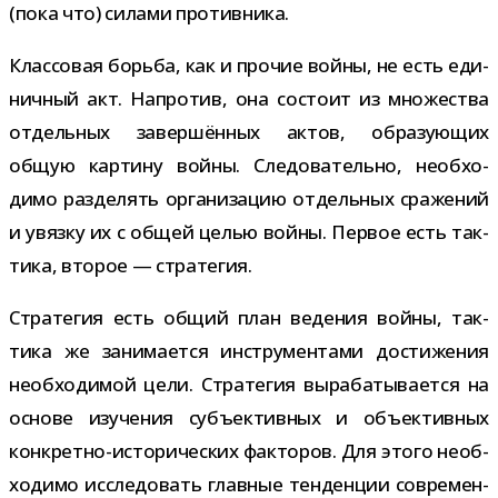
(пока что) силами противника.
Классовая борьба, как и про­чие войны, не есть еди­
нич­ный акт. Напротив, она состоит из мно­же­ства
отдель­ных завер­шён­ных актов, обра­зу­ю­щих
общую кар­тину войны. Следовательно, необ­хо­
димо раз­де­лять орга­ни­за­цию отдель­ных сра­же­ний
и увязку их с общей целью войны. Первое есть так­
тика, вто­рое — стратегия.
Стратегия есть общий план веде­ния войны, так­
тика же зани­ма­ется инстру­мен­тами дости­же­ния
необ­хо­ди­мой цели. Стратегия выра­ба­ты­ва­ется на
основе изу­че­ния субъ­ек­тив­ных и объ­ек­тив­ных
конкретно-​исторических фак­то­ров. Для этого необ­
хо­димо иссле­до­вать глав­ные тен­ден­ции совре­мен­