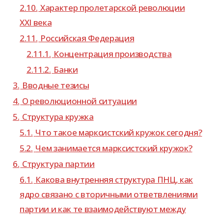
2.10.
Характер про­ле­тар­ской рево­лю­ции
XXI века
2.11.
Российская Федерация
2.11.1.
Концентрация про­из­вод­ства
2.11.2.
Банки
3.
Вводные тезисы
4.
О рево­лю­ци­он­ной ситуации
5.
Структура кружка
5.1.
Что такое марк­сист­ский кру­жок сегодня?
5.2.
Чем зани­ма­ется марк­сист­ский кружок?
6.
Структура пар­тии
6.1.
Какова внут­рен­няя струк­тура ПНЦ, как
ядро свя­зано с вто­рич­ными ответв­ле­ни­ями
пар­тии и как те вза­и­мо­дей­ствуют между