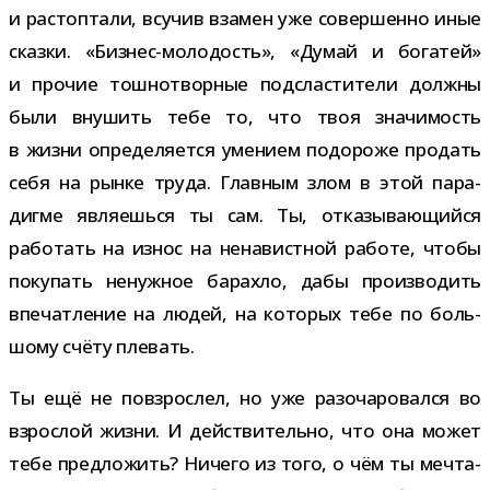
и рас­топ­тали, всу­чив вза­мен уже совер­шенно иные
сказки. «Бизнес-​молодость», «Думай и бога­тей»
и про­чие тош­но­твор­ные под­сла­сти­тели должны
были вну­шить тебе то, что твоя зна­чи­мость
в жизни опре­де­ля­ется уме­нием подо­роже про­дать
себя на рынке труда. Главным злом в этой пара­
дигме явля­ешься ты сам. Ты, отка­зы­ва­ю­щийся
рабо­тать на износ на нена­вист­ной работе, чтобы
поку­пать ненуж­ное барахло, дабы про­из­во­дить
впе­чат­ле­ние на людей, на кото­рых тебе по боль­
шому счёту плевать.
Ты ещё не повзрос­лел, но уже разо­ча­ро­вался во
взрос­лой жизни. И дей­стви­тельно, что она может
тебе пред­ло­жить? Ничего из того, о чём ты меч­та­