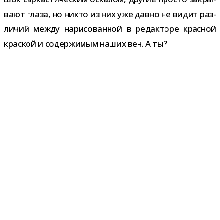
вают глаза, но никто из них уже давно не видит раз­
ли­чий между нари­со­ван­ной в редак­торе крас­ной
крас­кой и содер­жи­мым наших вен. А ты?