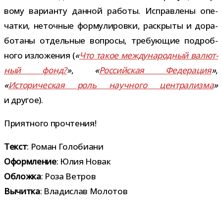
вому вари­анту дан­ной работы. Исправлены опе­
чатки, неточ­ные фор­му­ли­ровки, рас­крыты и дора­
бо­таны отдель­ные вопросы, тре­бу­ю­щие подроб­
ного изло­же­ния (
«
Что такое меж­ду­на­род­ный валют­
ный фонд?
»
,
«
Российская Федерация
»
,
«
Историческая роль науч­ного цен­тра­лизма
»
и другое).
Приятного про­чте­ния!
Текст
: Роман Голобиани
Оформление
: Юлия Новак
Обложка
: Роза Ветров
Вычитка
: Владислав Молотов