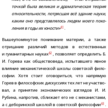
точ­кой была вели­кая и дра­ма­ти­че­ская тео­рия
отно­си­тель­но­сти, потряс­шая всё зда­ние науки,
каким оно пред­став­ля­лось людям моего поко­
41
ле­ния в годы их юно­сти»
.
Вышеупомянутое пони­ма­ние мате­рии, а также
отри­ца­ние раз­ли­чий мето­дов в есте­ствен­ных
42
и гума­ни­тар­ных нау­ках
, поз­во­ляет опре­де­лить Б.
И. Горева как обще­ство­веда, испы­тав­шего явное
вли­я­ние меха­ни­сти­че­ской школы совет­ской фило­
со­фии. Хотя стоит ого­во­риться, что напря­мую
Горев в фило­соф­ских дис­кус­сиях тех лет не участ­во­
вал, а при­ня­тие эко­но­ми­че­ских взгля­дов И. И.
Рубина, напро­тив, сбли­жает его не с меха­ни­стами,
43
а с дебо­рин­ской шко­лой в совет­ской фило­со­фии
.