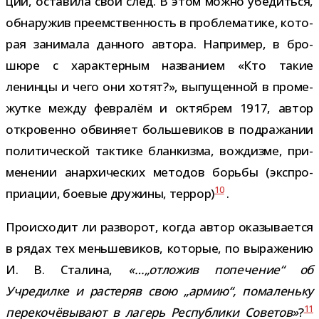
ции, оста­вила свой след. В этом можно убе­диться,
обна­ру­жив пре­ем­ствен­ность в про­бле­ма­тике, кото­
рая зани­мала дан­ного автора. Например, в бро­
шюре с харак­тер­ным назва­нием «Кто такие
ленинцы и чего они хотят?», выпу­щен­ной в про­ме­
жутке между фев­ра­лём и октяб­рем 1917, автор
откро­венно обви­няет боль­ше­ви­ков в под­ра­жа­нии
поли­ти­че­ской так­тике блан­кизма, вождизме, при­
ме­не­нии анар­хи­че­ских мето­дов борьбы (экс­про­
10
при­а­ции, бое­вые дру­жины, тер­рор)
.
Происходит ли раз­во­рот, когда автор ока­зы­ва­ется
в рядах тех мень­ше­ви­ков, кото­рые, по выра­же­нию
И. В. Сталина,
«…„отло­жив попе­че­ние“ об
Учредилке и рас­те­ряв свою „армию“, пома­леньку
11
пере­ко­чё­вы­вают в лагерь Республики Советов»
?