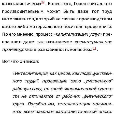
32
капиталистически
. Более того, Горев счи­тал, что
про­из­во­ди­тель­ным может быть даже тот труд
интел­ли­ген­тов, кото­рый не свя­зан с про­из­вод­ством
какого-​либо мате­ри­аль­ного носи­теля вроде книги.
По его мне­нию, про­цесс
«капи­та­ли­за­ции услуг»
пре­
вра­щает даже так назы­ва­е­мое
«нема­те­ри­аль­ное
33
про­из­вод­ство»
в раз­но­вид­ность кон­вей­ера
.
Вот что он писал:
«Интеллигенция, как целое, как люди „умствен­
ного труда“, про­да­ю­щие свою „умствен­ную“
рабо­чую силу, по своей эко­но­ми­че­ской сущ­но­
сти не отли­ча­ются от рабо­чих „физи­че­ского“
труда. Подобно им, интел­ли­ген­ция под­чи­ня­
ется всем зако­нам капи­та­ли­сти­че­ской эпохи: