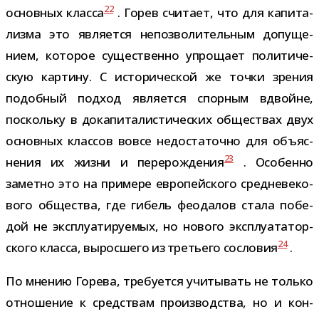
22
основ­ных класса
. Горев счи­тает, что для капи­та­
лизма это явля­ется непоз­во­ли­тель­ным допу­ще­
нием, кото­рое суще­ственно упро­щает поли­ти­че­
скую кар­тину. С исто­ри­че­ской же точки зре­ния
подоб­ный под­ход явля­ется спор­ным вдвойне,
поскольку в дока­пи­та­ли­сти­че­ских обще­ствах двух
основ­ных клас­сов вовсе недо­ста­точно для объ­яс­
23
не­ния их жизни и пере­рож­де­ния
. Особенно
заметно это на при­мере евро­пей­ского сред­не­ве­ко­
вого обще­ства, где гибель фео­да­лов стала побе­
дой не экс­плу­а­ти­ру­е­мых, но нового экс­плу­а­та­тор­
24
ского класса, вырос­шего из тре­тьего сосло­вия
.
По мне­нию Горева, тре­бу­ется учи­ты­вать не только
отно­ше­ние к сред­ствам про­из­вод­ства, но и кон­