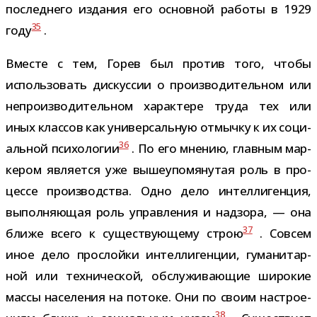
послед­него изда­ния его основ­ной работы в 1929
35
году
.
Вместе с тем, Горев был про­тив того, чтобы
исполь­зо­вать дис­кус­сии о про­из­во­ди­тель­ном или
непро­из­во­ди­тель­ном харак­тере труда тех или
иных клас­сов как уни­вер­саль­ную отмычку к их соци­
36
аль­ной пси­хо­ло­гии
. По его мне­нию, глав­ным мар­
ке­ром явля­ется уже выше­упо­мя­ну­тая роль в про­
цессе про­из­вод­ства. Одно дело интел­ли­ген­ция,
выпол­ня­ю­щая роль управ­ле­ния и над­зора, — она
37
ближе всего к суще­ству­ю­щему строю
. Совсем
иное дело про­слойки интел­ли­ген­ции, гума­ни­тар­
ной или тех­ни­че­ской, обслу­жи­ва­ю­щие широ­кие
массы насе­ле­ния на потоке. Они по своим настро­е­
38