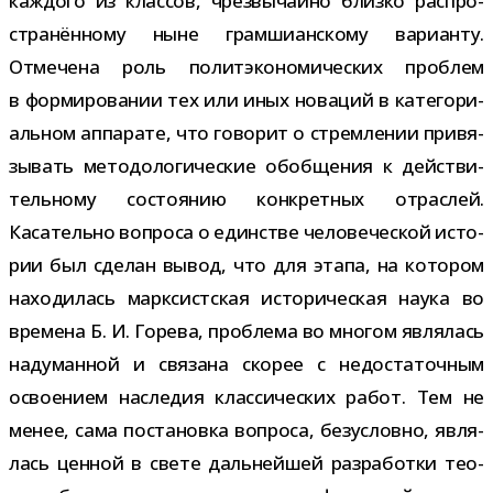
каж­дого из клас­сов, чрез­вы­чайно близко рас­про­
стра­нён­ному ныне грам­ши­ан­скому вари­анту.
Отмечена роль полит­эко­но­ми­че­ских про­блем
в фор­ми­ро­ва­нии тех или иных нова­ций в кате­го­ри­
аль­ном аппа­рате, что гово­рит о стрем­ле­нии при­вя­
зы­вать мето­до­ло­ги­че­ские обоб­ще­ния к дей­стви­
тель­ному состо­я­нию кон­крет­ных отрас­лей.
Касательно вопроса о един­стве чело­ве­че­ской исто­
рии был сде­лан вывод, что для этапа, на кото­ром
нахо­ди­лась марк­сист­ская исто­ри­че­ская наука во
вре­мена Б. И. Горева, про­блема во мно­гом явля­лась
наду­ман­ной и свя­зана ско­рее с недо­ста­точ­ным
осво­е­нием насле­дия клас­си­че­ских работ. Тем не
менее, сама поста­новка вопроса, без­условно, явля­
лась цен­ной в свете даль­ней­шей раз­ра­ботки тео­