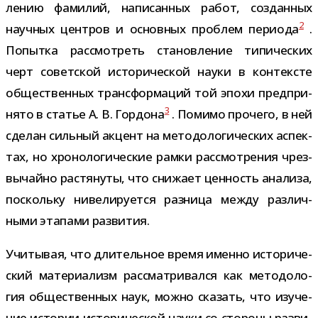
ле­нию фами­лий, напи­сан­ных работ, создан­ных
2
науч­ных цен­тров и основ­ных про­блем пери­ода
.
Попытка рас­смот­реть ста­нов­ле­ние типи­че­ских
черт совет­ской исто­ри­че­ской науки в кон­тек­сте
обще­ствен­ных транс­фор­ма­ций той эпохи пред­при­
3
нято в ста­тье А. В. Гордона
. Помимо про­чего, в ней
сде­лан силь­ный акцент на мето­до­ло­ги­че­ских аспек­
тах, но хро­но­ло­ги­че­ские рамки рас­смот­ре­ния чрез­
вы­чайно рас­тя­нуты, что сни­жает цен­ность ана­лиза,
поскольку ниве­ли­ру­ется раз­ница между раз­лич­
ными эта­пами развития.
Учитывая, что дли­тель­ное время именно исто­ри­че­
ский мате­ри­а­лизм рас­смат­ри­вался как мето­до­ло­
гия обще­ствен­ных наук, можно ска­зать, что изу­че­
ние исто­рии исто­ри­че­ской науки со сто­роны раз­ви­