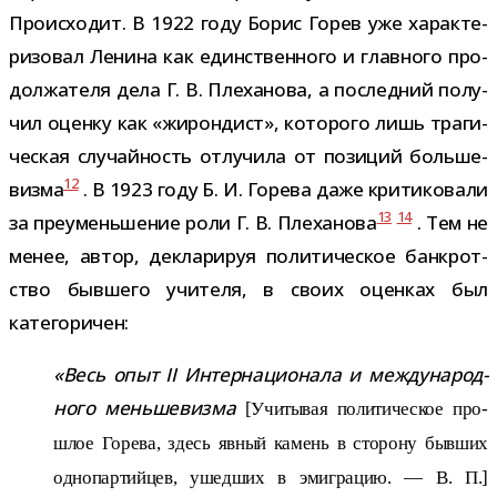
Происходит. В 1922 году Борис Горев уже харак­те­
ри­зо­вал Ленина как един­ствен­ного и глав­ного про­
дол­жа­теля дела Г. В. Плеханова, а послед­ний полу­
чил оценку как «жирон­дист», кото­рого лишь тра­ги­
че­ская слу­чай­ность отлу­чила от пози­ций боль­ше­
12
визма
. В 1923 году Б. И. Горева даже кри­ти­ко­вали
13
14
за пре­умень­ше­ние роли Г. В. Плеханова
. Тем не
менее, автор, декла­ри­руя поли­ти­че­ское банк­рот­
ство быв­шего учи­теля, в своих оцен­ках был
категоричен:
«Весь опыт II Интернационала и меж­ду­на­род­
ного мень­ше­визма
[Учитывая поли­ти­че­ское про­
шлое Горева, здесь явный камень в сто­рону быв­ших
одно­пар­тий­цев, ушед­ших в эми­гра­цию. — В. П.]