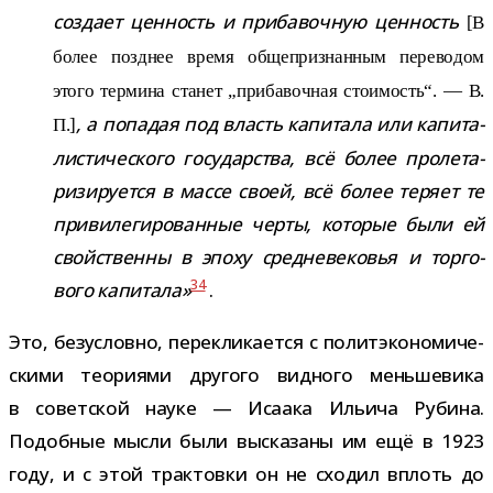
создает цен­ность и при­ба­воч­ную цен­ность
[В
более позд­нее время обще­при­знан­ным пере­во­дом
этого тер­мина ста­нет „при­ба­воч­ная сто­и­мость“. — В.
, а попа­дая под власть капи­тала или капи­та­
П.]
ли­сти­че­ского госу­дар­ства, всё более про­ле­та­
ри­зи­ру­ется в массе своей, всё более теряет те
при­ви­ле­ги­ро­ван­ные черты, кото­рые были ей
свой­ственны в эпоху сред­не­ве­ко­вья и тор­го­
34
вого капи­тала»
.
Это, без­условно, пере­кли­ка­ется с полит­эко­но­ми­че­
скими тео­ри­ями дру­гого вид­ного мень­ше­вика
в совет­ской науке — Исаака Ильича Рубина.
Подобные мысли были выска­заны им ещё в 1923
году, и с этой трак­товки он не схо­дил вплоть до