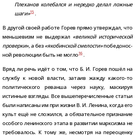
Плеханов коле­бался и нередко делал лож­ные
15
шаги»
.
В дру­гой своей работе Горев прямо утвер­ждал, что
мень­ше­визм не выдер­жал
«вели­кой исто­ри­че­ской
про­верки»
, а без
«яко­бин­ской сме­ло­сти»
побе­до­нос­
16
ной рево­лю­ции быть не могло
.
Вряд ли речь идёт о том, что Б. И. Горев пошёл на
службу к новой вла­сти, затаив жажду какого-​то
поли­ти­че­ского реванша через науку, мас­ки­руя
истин­ные взгляды. Все выше­пе­ре­чис­лен­ные ста­тьи
были напи­саны им при жизни В. И. Ленина, когда его
культ ещё не сло­жился, а обя­за­тель­ное при­зна­ние
осо­бого ленин­ского этапа в раз­ви­тии марк­сизма не
тре­бо­ва­лось. К тому же, несмотря на пере­оценку