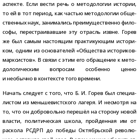
аспекте. Если вести речь о мето­до­ло­гии исто­рии,
то ей в тот период, как частью мето­до­ло­гии обще­
ствен­ных наук, зани­ма­лись пре­иму­ще­ственно фило­
софы, пере­стра­и­вав­шие эту отрасль извне. Горев
же был самым насто­я­щим прак­ти­ку­ю­щим исто­ри­
ком, одним из осно­ва­те­лей «Общества историков-​
марксистов». В связи с этим его обра­ще­ние к мето­
до­ло­ги­че­ским вопро­сам осо­бенно ценно
и необычно в кон­тек­сте того времени.
Начать сле­дует с того, что Б. И. Горев был спе­ци­а­
ли­стом из мень­ше­вист­ского лагеря. И несмотря на
то, что он доб­ро­вольно пере­шёл на сто­рону новой
вла­сти, поли­ти­че­ская школа, прой­ден­ная им от
рас­кола РСДРП до победы Октябрьской рево­лю­