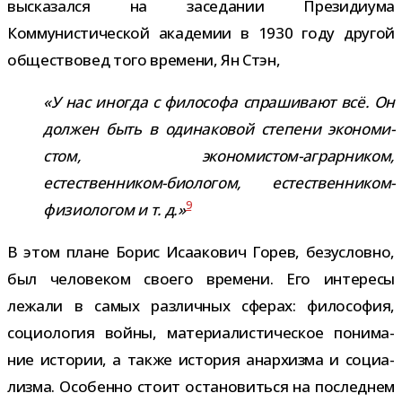
выска­зался на засе­да­нии Президиума
Коммунистической ака­де­мии в 1930 году дру­гой
обще­ство­вед того вре­мени, Ян Стэн,
«У нас ино­гда с фило­софа спра­ши­вают всё. Он
дол­жен быть в оди­на­ко­вой сте­пени эко­но­ми­
стом, экономистом-​аграрником,
естественником-​биологом, естественником-​
9
физиологом и т. д.»
В этом плане Борис Исаакович Горев, без­условно,
был чело­ве­ком сво­его вре­мени. Его инте­ресы
лежали в самых раз­лич­ных сфе­рах: фило­со­фия,
социо­ло­гия войны, мате­ри­а­ли­сти­че­ское пони­ма­
ние исто­рии, а также исто­рия анар­хизма и соци­а­
лизма. Особенно стоит оста­но­виться на послед­нем