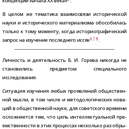
кон­цеп­ции начала XX века»
.
В целом же тема­тика вза­и­мо­связи исто­ри­че­ской
науки и исто­ри­че­ского мате­ри­а­лизма обосо­би­лась
только к тому моменту, когда исто­рио­гра­фи­че­ский
6
7
8
запрос на изу­че­ние послед­него иссяк
.
Личность и дея­тель­ность Б. И. Горева нико­гда не
ста­но­ви­лись пред­ме­том спе­ци­аль­ного
исследования.
Ситуация изу­че­ния любых про­яв­ле­ний обще­ствен­
ной мысли, в том числе и мето­до­ло­ги­че­ских нова­
ций в обще­ствен­ной науке, для совет­ского вре­мени
ослож­ня­ется тем, что цепь интел­лек­ту­аль­ной пре­
ем­ствен­но­сти в этих про­цес­сах несколько раз обры­