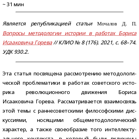
~
31
мин
Является репуб­ли­ка­цией ста­тьи
Мочалов Д. П.
Вопросы мето­до­ло­гии исто­рии в рабо­тах Бориса
Исааковича Горева
// КЛИО № 8 (176). 2021, с. 68–74.
УДК 930.2.
Эта ста­тья посвя­щена рас­смот­ре­нию мето­до­ло­ги­
че­ской про­бле­ма­тики в рабо­тах совет­ского исто­
рика рево­лю­ци­он­ного дви­же­ния Бориса
Исааковича Горева. Рассматривается вза­и­мо­связь
этой темы с ран­не­со­вет­скими фило­соф­скими дис­
кус­си­ями, нося­щими обще­ме­то­до­ло­ги­че­ский
харак­тер, а также свое­об­ра­зие того интел­лек­ту­
аль­ного кон­тек­ста, в кото­рый были вклю­чены