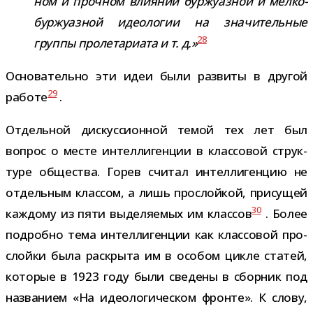
ном и проч­ном вли­я­нии бур­жу­аз­ной и мел­ко­
бур­жу­аз­ной идео­ло­гии на зна­чи­тель­ные
28
группы про­ле­та­ри­ата и т. д.»
Основательно эти идеи были раз­виты в дру­гой
29
работе
.
Отдельной дис­кус­си­он­ной темой тех лет был
вопрос о месте интел­ли­ген­ции в клас­со­вой струк­
туре обще­ства. Горев счи­тал интел­ли­ген­цию не
отдель­ным клас­сом, а лишь про­слой­кой, при­су­щей
30
каж­дому из пяти выде­ля­е­мых им клас­сов
. Более
подробно тема интел­ли­ген­ции как клас­со­вой про­
слойки была рас­крыта им в осо­бом цикле ста­тей,
кото­рые в 1923 году были све­дены в сбор­ник под
назва­нием «На идео­ло­ги­че­ском фронте». К слову,