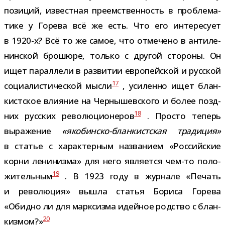
пози­ций, извест­ная пре­ем­ствен­ность в про­бле­ма­
тике у Горева всё же есть. Что его инте­ре­сует
в 1920-​х? Всё то же самое, что отме­чено в анти­ле­
нин­ской бро­шюре, только с дру­гой сто­роны. Он
ищет парал­лели в раз­ви­тии евро­пей­ской и рус­ской
17
соци­а­ли­сти­че­ской мысли
, уси­ленно ищет блан­
кист­ское вли­я­ние на Чернышевского и более позд­
18
них рус­ских рево­лю­ци­о­не­ров
. Просто теперь
выра­же­ние
«якобинско-​бланкистская тра­ди­ция»
в ста­тье с харак­тер­ным назва­нием «Российские
корни лени­низма» для него явля­ется чем-​то поло­
19
жи­тель­ным
. В 1923 году в жур­нале «Печать
и рево­лю­ция» вышла ста­тья Бориса Горева
«Обидно ли для марк­сизма идей­ное род­ство с блан­
20
киз­мом?»