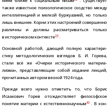
ниям ближе к соци­аль­ным низам
. Существует
также извест­ное пси­хо­ло­ги­че­ское сход­ство между
интел­ли­ген­цией и мел­кой бур­жу­а­зией, но только
лишь внеш­нее. Корни этих настро­е­ний совер­шенно
раз­личны и должны рас­смат­ри­ваться только
39
в исто­ри­че­ском кон­тек­сте
.
Основной рабо­той, даю­щей пол­ную харак­те­ри­
стику мето­до­ло­ги­че­ских взгля­дов Б. И. Горева,
стали всё же «Очерки исто­ри­че­ского мате­ри­а­
лизма», пред­став­ля­ю­щие собой изда­ние лек­ций,
про­чи­тан­ных авто­ром вес­ной 1924 года.
Прежде всего нужно отме­тить то, что Борис
Исаакович Горев отож­деств­ляет фило­соф­ское
40
поня­тие мате­рии с есте­ствен­но­на­уч­ным
. В кон­