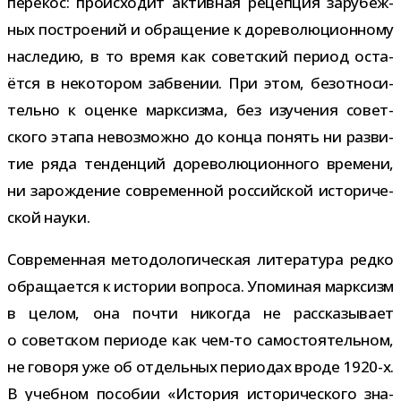
пере­кос: про­ис­хо­дит актив­ная рецеп­ция зару­беж­
ных постро­е­ний и обра­ще­ние к доре­во­лю­ци­он­ному
насле­дию, в то время как совет­ский период оста­
ётся в неко­то­ром забве­нии. При этом, без­от­но­си­
тельно к оценке марк­сизма, без изу­че­ния совет­
ского этапа невоз­можно до конца понять ни раз­ви­
тие ряда тен­ден­ций доре­во­лю­ци­он­ного вре­мени,
ни зарож­де­ние совре­мен­ной рос­сий­ской исто­ри­че­
ской науки.
Современная мето­до­ло­ги­че­ская лите­ра­тура редко
обра­ща­ется к исто­рии вопроса. Упоминая марк­сизм
в целом, она почти нико­гда не рас­ска­зы­вает
о совет­ском пери­оде как чем-​то само­сто­я­тель­ном,
не говоря уже об отдель­ных пери­о­дах вроде 1920-​х.
В учеб­ном посо­бии «История исто­ри­че­ского зна­