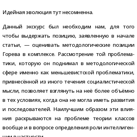
Идейная эво­лю­ция тут несомненна.
Данный экс­курс был необ­хо­дим нам, для того
чтобы выдер­жать пози­цию, заяв­лен­ную в начале
ста­тьи, — оце­ни­вать мето­до­ло­ги­че­ские пози­ции
Горева в ком­плексе. Рассмотрение той про­бле­ма­
тики, кото­рую он под­ни­мал в мето­до­ло­ги­че­ской
сфере именно как мень­ше­вист­ской про­бле­ма­тики,
при­вне­сён­ной из иного тече­ния соци­а­ли­сти­че­ской
мысли, поз­во­ляет взгля­нуть на неё более объ­ёмно
в тех усло­виях, когда она не могла иметь раз­ви­тия
и после­до­ва­те­лей. Наилучшим обра­зом эти вли­я­
ния рас­кры­ва­ются на про­блеме тео­рии клас­сов
вообще и в вопросе опре­де­ле­ния роли интел­ли­ген­
ции в частности.