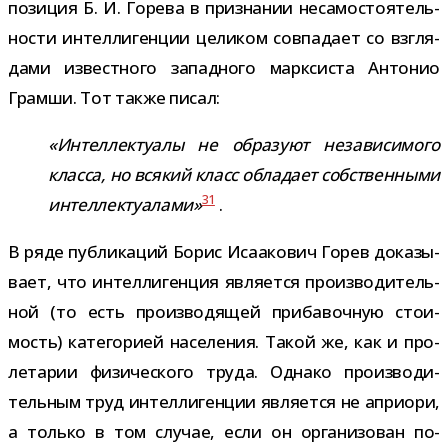
пози­ция Б. И. Горева в при­зна­нии неса­мо­сто­я­тель­
но­сти интел­ли­ген­ции цели­ком сов­па­дает со взгля­
дами извест­ного запад­ного марк­си­ста Антонио
Грамши. Тот также писал:
«Интеллектуалы не обра­зуют неза­ви­си­мого
класса, но вся­кий класс обла­дает соб­ствен­ными
31
интел­лек­ту­а­лами»
.
В ряде пуб­ли­ка­ций Борис Исаакович Горев дока­зы­
вает, что интел­ли­ген­ция явля­ется про­из­во­ди­тель­
ной (то есть про­из­во­дя­щей при­ба­воч­ную сто­и­
мость) кате­го­рией насе­ле­ния. Такой же, как и про­
ле­та­рии физи­че­ского труда. Однако про­из­во­ди­
тель­ным труд интел­ли­ген­ции явля­ется не апри­ори,
а только в том слу­чае, если он орга­ни­зо­ван по-​