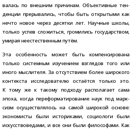
ва­лась по внеш­ним при­чи­нам. Объективные тен­
ден­ции пре­ры­ва­лись, чтобы быть откры­тыми как
нечто новое через десятки лет. Научные школы,
только успев сло­житься, гро­ми­лись госу­дар­ством,
уми­рая неесте­ствен­ным путём.
Эта осо­бен­ность может быть ком­пен­си­ро­вана
только систем­ным изу­че­нием взгля­дов того или
иного мыс­ли­теля. За отсут­ствием более широ­кого
кон­тек­ста иссле­до­ва­телю оста­ётся только это.
К тому же к такому под­ходу рас­по­ла­гает сама
эпоха, когда пере­фор­ма­ти­ро­ва­ние наук под марк­
сизм осу­ществ­ля­лось на самой широ­кой основе:
эко­но­ми­сты были исто­ри­ками, социо­логи были
искус­ство­ве­дами, и все они были фило­со­фами. Как