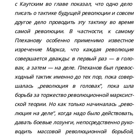
с Каутским во главе пока­зал, что одно дело
писать о так­тике буду­щей рево­лю­ции и совсем
дру­гое дело про­во­дить эту так­тику во время
самой рево­лю­ции. В част­но­сти, к самому
Плеханову осо­бенно при­ме­нимо извест­ное
изре­че­ние Маркса, что каж­дая рево­лю­ция
совер­ша­ется два­жды: в пер­вый раз — в голо­
вах, а затем — на деле. Плеханов был пре­вос­
ход­ный так­тик именно до тех пор, пока совер­
ша­лась „рево­лю­ция в голо­вах“, пока шла
борьба за тор­же­ство рево­лю­ци­он­ной марк­сист­
ской тео­рии. Но как только начи­на­лась „рево­
лю­ция на деле“, когда надо было дей­ство­вать,
давать бое­вые лозунги, непо­сред­ственно руко­
во­дить мас­со­вой рево­лю­ци­он­ной борь­бой,