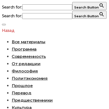
Search for:
Search Button
Search for:
Search Button
Перейти
к
Назад
содержимому
Все материалы
Программа
Современность
От редакции
Философия
Политэкономия
Прошлое
Перевод
Предшественники
Культура