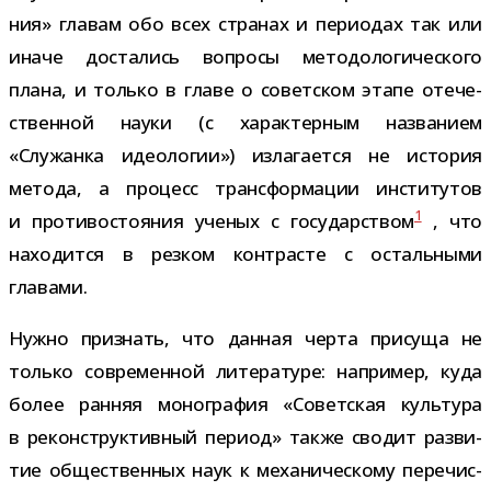
ния» гла­вам обо всех стра­нах и пери­о­дах так или
иначе доста­лись вопросы мето­до­ло­ги­че­ского
плана, и только в главе о совет­ском этапе оте­че­
ствен­ной науки (с харак­тер­ным назва­нием
«Служанка идео­ло­гии») изла­га­ется не исто­рия
метода, а про­цесс транс­фор­ма­ции инсти­ту­тов
1
и про­ти­во­сто­я­ния уче­ных с госу­дар­ством
, что
нахо­дится в рез­ком кон­тра­сте с осталь­ными
главами.
Нужно при­знать, что дан­ная черта при­суща не
только совре­мен­ной лите­ра­туре: напри­мер, куда
более ран­няя моно­гра­фия «Советская куль­тура
в рекон­струк­тив­ный период» также сво­дит раз­ви­
тие обще­ствен­ных наук к меха­ни­че­скому пере­чис­