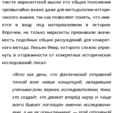
тек­сте марк­сист­ской мысли это общее поло­же­ние
чрез­вы­чайно важно даже для мето­до­ло­гии исто­ри­
че­ского зна­ния, так как поз­во­ляет понять, что име­
ется в виду под мате­ри­а­лиз­мом в исто­рии.
Впрочем, не только марк­си­сты при­зна­вали зна­чи­
мость подоб­ных общих рас­суж­де­ний для кон­крет­
ного метода. Люсьен Февр, кото­рого сложно упрек­
нуть в ото­рван­но­сти от кон­крет­ных исто­ри­че­ских
иссле­до­ва­ний, писал:
«Ясно как день, что фак­ти­че­ской отправ­ной
точ­кой всех новых кон­цеп­ций, овла­дев­ших
учё­ными (или, вер­нее, иссле­до­ва­те­лями, теми,
кто создаёт, кто дви­жет впе­рёд науку и чаще
всего бывает погло­щён именно иссле­до­ва­ни­
ями, а не их осмыс­ле­нием), — этой отправ­ной