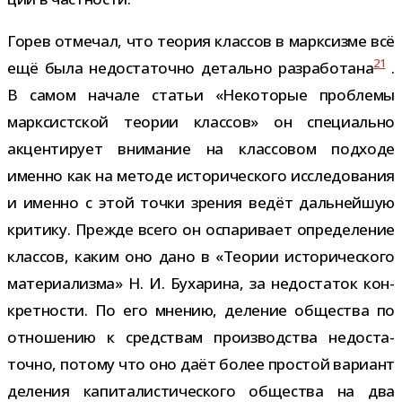
Горев отме­чал, что тео­рия клас­сов в марк­сизме всё
21
ещё была недо­ста­точно детально раз­ра­бо­тана
.
В самом начале ста­тьи «Некоторые про­блемы
марк­сист­ской тео­рии клас­сов» он спе­ци­ально
акцен­ти­рует вни­ма­ние на клас­со­вом под­ходе
именно как на методе исто­ри­че­ского иссле­до­ва­ния
и именно с этой точки зре­ния ведёт даль­ней­шую
кри­тику. Прежде всего он оспа­ри­вает опре­де­ле­ние
клас­сов, каким оно дано в «Теории исто­ри­че­ского
мате­ри­а­лизма» Н. И. Бухарина, за недо­ста­ток кон­
крет­но­сти. По его мне­нию, деле­ние обще­ства по
отно­ше­нию к сред­ствам про­из­вод­ства недо­ста­
точно, потому что оно даёт более про­стой вари­ант
деле­ния капи­та­ли­сти­че­ского обще­ства на два