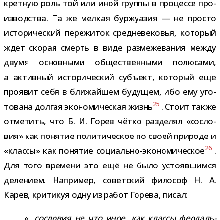
крет­ную роль той или иной группы в про­цессе про­
из­вод­ства. Та же мел­кая бур­жу­а­зия — не про­сто
исто­ри­че­ский пере­жи­ток сред­не­ве­ко­вья, кото­рый
ждет ско­рая смерть в виде раз­ме­же­ва­ния между
двумя основ­ными обще­ствен­ными полю­сами,
а актив­ный исто­ри­че­ский субъ­ект, кото­рый еще
про­явит себя в бли­жай­шем буду­щем, ибо ему уго­
25
то­вана дол­гая эко­но­ми­че­ская жизнь
. Стоит также
отме­тить, что Б. И. Горев чётко раз­де­лял «сосло­
вия» как поня­тие поли­ти­че­ское по своей при­роде и
26
«классы» как поня­тие социально-​экономическое
.
Для того вре­мени это ещё не было усто­яв­шимся
деле­нием. Например, совет­ский фило­соф Н. А.
Карев, кри­ти­куя одну из работ Горева, писал:
«…сосло­вия не что иное, как классы фео­даль­