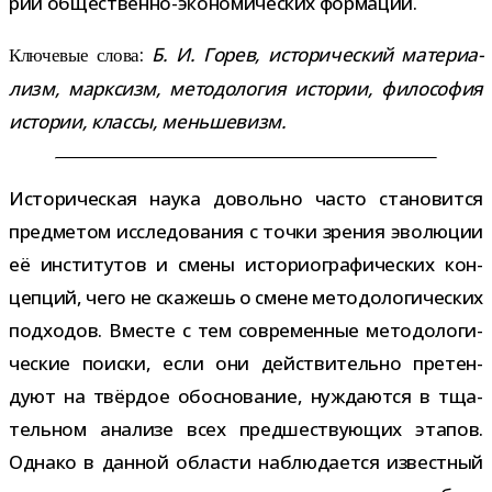
рии общественно-​экономических формаций.
:
Б. И. Горев, исто­ри­че­ский мате­ри­а­
Ключевые слова
лизм, марк­сизм, мето­до­ло­гия исто­рии, фило­со­фия
исто­рии, классы, меньшевизм.
Историческая наука довольно часто ста­но­вится
пред­ме­том иссле­до­ва­ния с точки зре­ния эво­лю­ции
её инсти­ту­тов и смены исто­рио­гра­фи­че­ских кон­
цеп­ций, чего не ска­жешь о смене мето­до­ло­ги­че­ских
под­хо­дов. Вместе с тем совре­мен­ные мето­до­ло­ги­
че­ские поиски, если они дей­стви­тельно пре­тен­
дуют на твёр­дое обос­но­ва­ние, нуж­да­ются в тща­
тель­ном ана­лизе всех пред­ше­ству­ю­щих эта­пов.
Однако в дан­ной обла­сти наблю­да­ется извест­ный