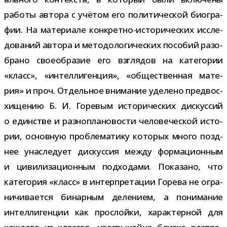
работы автора с учё­том его поли­ти­че­ской био­гра­
фии. На мате­ри­але конкретно-​исторических иссле­
до­ва­ний автора и мето­до­ло­ги­че­ских посо­бий разо­
брано свое­об­ра­зие его взгля­дов на кате­го­рии
«класс», «интел­ли­ген­ция», «обще­ствен­ная мате­
рия» и проч. Отдельное вни­ма­ние уде­лено пред­вос­
хи­ще­нию Б. И. Горевым исто­ри­че­ских дис­кус­сий
о един­стве и раз­но­пла­но­во­сти чело­ве­че­ской исто­
рии, основ­ную про­бле­ма­тику кото­рых много позд­
нее уна­сле­дует дис­кус­сия между фор­ма­ци­он­ным
и циви­ли­за­ци­он­ным под­хо­дами. Показано, что
кате­го­рия «класс» в интер­пре­та­ции Горева не огра­
ни­чи­ва­ется бинар­ным деле­нием, а пони­ма­ние
интел­ли­ген­ции как про­слойки, харак­тер­ной для