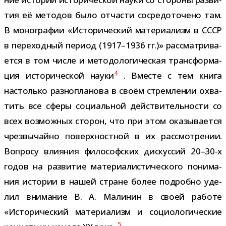
тия её мето­дов было отча­сти сосре­до­то­чено там.
В моно­гра­фии «Исторический мате­ри­а­лизм в СССР
в пере­ход­ный период (1917–1936 гг.)» рас­смат­ри­ва­
ется в том числе и мето­до­ло­ги­че­ская транс­фор­ма­
4
ция исто­ри­че­ской науки
. Вместе с тем книга
настолько раз­но­пла­нова в своём стрем­ле­нии охва­
тить все сферы соци­аль­ной дей­стви­тель­но­сти со
всех воз­мож­ных сто­рон, что при этом ока­зы­ва­ется
чрез­вы­чайно поверх­ност­ной в их рас­смот­ре­нии.
Вопросу вли­я­ния фило­соф­ских дис­кус­сий 20–30-х
годов на раз­ви­тие мате­ри­а­ли­сти­че­ского пони­ма­
ния исто­рии в нашей стране более подробно уде­
лил вни­ма­ние В. А. Малинин в своей работе
«Исторический мате­ри­а­лизм и социо­ло­ги­че­ские
5