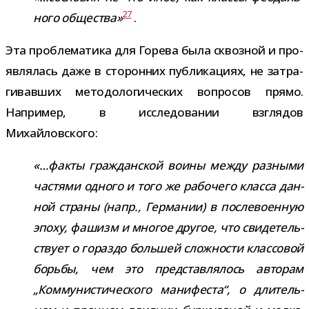
27
ного обще­ства»
.
Эта про­бле­ма­тика для Горева была сквоз­ной и про­
яв­ля­лась даже в сто­рон­них пуб­ли­ка­циях, не затра­
ги­вав­ших мето­до­ло­ги­че­ских вопро­сов прямо.
Например, в иссле­до­ва­нии взгля­дов
Михайловского:
«…факты граж­дан­ской воины между раз­ными
частями одного и того же рабо­чего класса дан­
ной страны (напр., Германии) в после­во­ен­ную
эпоху, фашизм и мно­гое дру­гое, что сви­де­тель­
ствует о гораздо боль­шей слож­но­сти клас­со­вой
борьбы, чем это пред­став­ля­лось авто­рам
„Коммунистического мани­фе­ста“, о дли­тель­