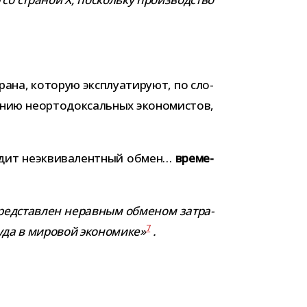
ана, кото­рую экс­плу­а­ти­руют, по сло­
ию неор­то­док­саль­ных эко­но­ми­стов,
о­дит неэк­ви­ва­лент­ный обмен…
вре­ме­
ред­став­лен нерав­ным обме­ном затра­
7
руда в миро­вой эко­но­мике»
.