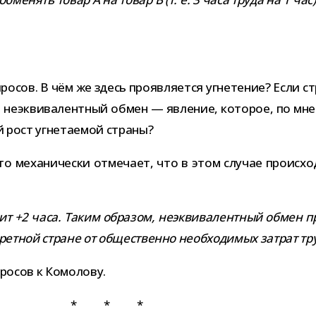
­сов. В чём же здесь про­яв­ля­ется угне­те­ние? Если стр
неэк­ви­ва­лент­ный обмен — явле­ние, кото­рое, по мне­н
ий рост угне­та­е­мой страны?
о меха­ни­че­ски отме­чает, что в этом слу­чае про­ис­х
т +2 часа. Таким обра­зом, неэк­ви­ва­лент­ный обмен п
н­крет­ной стране от обще­ственно необ­хо­ди­мых затрат т
про­сов к Комолову.
* * *