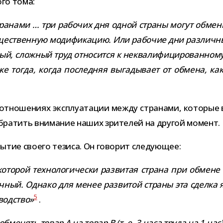
ого тома:
стра­нами … три рабо­чих дня одной страны могут обме­н
уще­ствен­ную моди­фи­ка­цию. Или рабо­чие дни раз­лич­н
ый, слож­ный труд отно­сится к неква­ли­фи­ци­ро­ван­ном
даже тогда, когда послед­няя выга­ды­вает от обмена, ка
отно­ше­ниях экс­плу­а­та­ции между стра­нами, кото­рые
ра­тить вни­ма­ние наших зри­те­лей на дру­гой момент.
ы­тие сво­его тезиса. Он гово­рит следующее:
то­рой тех­но­ло­ги­че­ски раз­ви­тая страна при обмене
ный. Однако для менее раз­ви­той страны эта сделка яв
5
вод­ство»
.
ме­нять товар А на товар B (т. е. 3 часа труда на 1 час) 