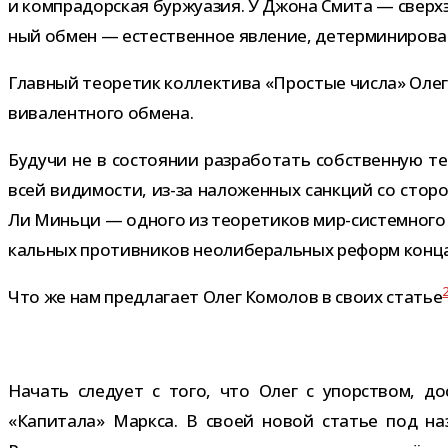
и ком­пра­дор­ская бур­жу­а­зия. У Джона Смита — сверх­
ный обмен — есте­ствен­ное явле­ние, детер­ми­ни­ро­ва
Главный тео­ре­тик кол­лек­тива «Простые числа» Олег
ви­ва­лент­ного обмена.
Будучи не в состо­я­нии раз­ра­бо­тать соб­ствен­ную т
всей види­мо­сти, из-​за нало­жен­ных санк­ций со сто
Ли Миньци — одного из тео­ре­ти­ков мир-​системного 
каль­ных про­тив­ни­ков нео­ли­бе­раль­ных реформ конца
Что же нам пред­ла­гает Олег Комолов в своих ста­тье
Начать сле­дует с того, что Олег с упор­ством, дос
«Капитала» Маркса. В своей новой ста­тье под назв