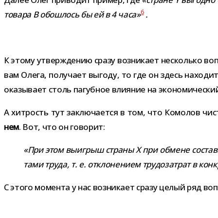
6
товара B обо­шлось бы ей в 4 часа»
.
К этому утвер­жде­нию сразу воз­ни­кает несколько вопро
вам Олега, полу­чает выгоду, то где он здесь нахо­дит 
ока­зы­вает столь пагуб­ное вли­я­ние на эко­но­ми­че­ск
А хит­рость тут заклю­ча­ется в том, что Комолов чист
нем
. Вот, что он говорит:
«При этом выиг­рыш страны X при обмене соста­ви
тами труда, т. е. откло­не­нием тру­до­за­трат в ко
С этого момента у нас воз­ни­кает сразу целый ряд во