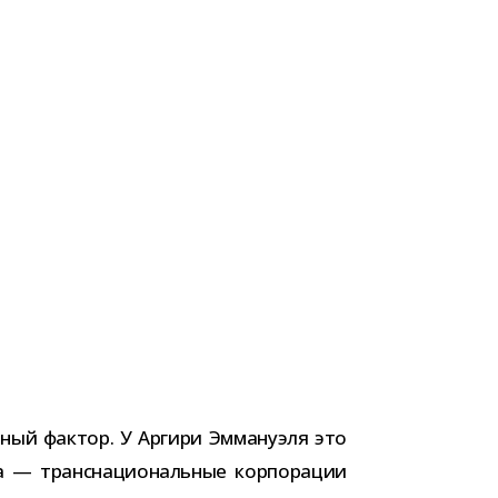
ль­ный фак­тор. У Аргири Эммануэля это
— транс­на­ци­о­наль­ные кор­по­ра­ции