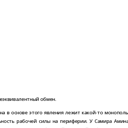
еэк­ви­ва­лент­ный обмен.
бмена в основе этого явле­ния лежит какой-​то моно­по
ь­ность рабо­чей силы на пери­фе­рии. У Самира Амина 