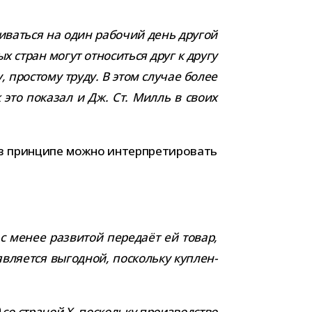
и­ваться на один рабо­чий день дру­гой
ых стран могут отно­ситься друг к другу
у, про­стому труду. В этом слу­чае более
к это пока­зал и Дж. Ст. Милль в своих
 в прин­ципе можно интер­пре­ти­ро­вать
 с менее раз­ви­той пере­даёт ей товар,
ля­ется выгод­ной, поскольку куп­лен­
со стра­ной X, поскольку про­из­вод­ство