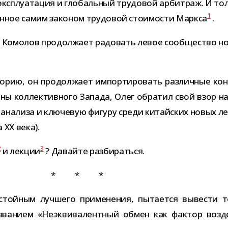
экс­плу­а­та­ция и гло­баль­ный тру­до­вой арбит­раж. И т
1
н­ное самим зако­ном тру­до­вой сто­и­мо­сти Маркса
.
 Комолов про­дол­жает радо­вать левое сооб­ще­ство но
ео­рию, он про­дол­жает импор­ти­ро­вать раз­лич­ные кон
­роны кол­лек­тив­ного Запада, Олег обра­тил свой взор 
ана­лиза и клю­че­вую фигуру среди китай­ских новых ле
 XX века).
2
3
и лек­ции
? Давайте разбираться.
* * *
той­ным луч­шего при­ме­не­ния, пыта­ется выве­сти т
а­нием «Неэквивалентный обмен как фак­тор воз­дей­с