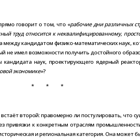
прямо гово­рит о том, что «
рабо­чие дни раз­лич­ных ст
ный труд отно­сится к неква­ли­фи­ци­ро­ван­ному, про­с
уда между кан­ди­да­том физико-​математических наук, к
рый не имел воз­мож­но­сти полу­чить достой­ного обра­зо­
 кан­ди­дата наук, про­ек­ти­ру­ю­щего ядер­ный реак­то
­вой эко­но­мике»
?
* * *
встаёт вто­рой: пра­во­мерно ли посту­ли­ро­вать, что 
ез при­вязки к кон­крет­ным отрас­лям про­мыш­лен­но­
торическая и реги­о­наль­ная кате­го­рия. Она может быт