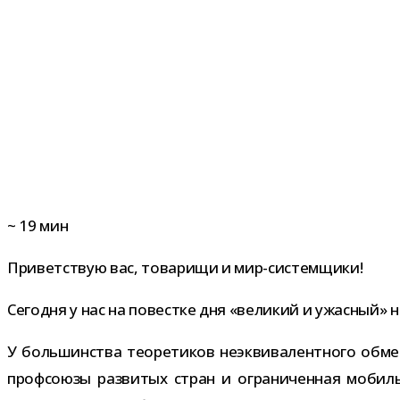
~
19
мин
Приветствую вас, това­рищи и мир-системщики!
Сегодня у нас на повестке дня «вели­кий и ужас­ный» н
У боль­шин­ства тео­ре­ти­ков неэк­ви­ва­лент­ного о
проф­со­юзы раз­ви­тых стран и огра­ни­чен­ная мобил