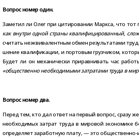
Вопрос номер один.
Заметил ли Олег при цити­ро­ва­нии Маркса, что тот 
как внутри одной страны ква­ли­фи­ци­ро­ван­ный, слож­
счи­тать неэк­ви­ва­лент­ным обмен резуль­та­тами тр
ше­ние ква­ли­фи­ка­ции, и пор­то­вым груз­чи­ком, кото­
Будет ли он меха­ни­че­ски при­рав­ни­вать час работы
«обще­ственно необ­хо­ди­мыми затра­тами труда в миро
Вопрос номер два.
Перед тем, кто дал ответ на пер­вый вопрос, сразу же 
необ­хо­ди­мых затрат труда в миро­вой эко­но­мике б
опре­де­ляет зара­бот­ную плату, — это общественно-​ис