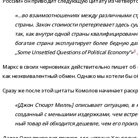
России» он при­во­дит сле­ду­ю­щую цитату из чет­вёр­т
«…во вза­и­мо­от­но­ше­ниях между раз­лич­ными 
страны. Закон сто­и­мо­сти пре­тер­пе­вает здесь с
так, как внутри одной страны ква­ли­фи­ци­ро­ван­н
бога­тая страна экс­плу­а­ти­рует более бед­ную 
4
„Some Unsettled Questions of Political Economy“»
.
Маркс в своих чер­но­ви­ках дей­стви­тельно пишет об 
как неэк­ви­ва­лент­ный обмен. Однако мы хотели бы об
Сразу же после этой цитаты Комолов начи­нает рас­кр
«[Джон Стюарт Милль] опи­сы­вает ситу­а­цию, в ко
создан­ный с мень­шими издерж­ками, чем встреч­
ный товар ей обхо­дится дешевле, чем его про­из­
Далее Олег при­во­дит при­мер, где
«стране Y выгодно об