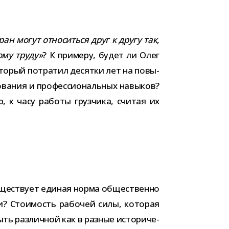
ран могут отно­ситься друг к другу так,
тому труду»
? К при­меру, будет ли Олег
ото­рый потра­тил десятки лет на повы­
ва­ния и про­фес­си­о­наль­ных навы­ков?
р, к часу работы груз­чика, счи­тая их
суще­ствует еди­ная норма обще­ственно
сти? Стоимость рабо­чей силы, кото­рая
ь раз­лич­ной как в раз­ные исто­ри­че­