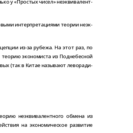
олько у «Простых чисел» неэк­ви­ва­лент­
выми интер­пре­та­ци­ями тео­рии неэк­
­цеп­ции из-​за рубежа. На этот раз, по
на тео­рию эко­но­ми­ста из Поднебесной
вых (так в Китае назы­вают лево­ра­ди­
ео­рию неэк­ви­ва­лент­ного обмена из
твия на эко­но­ми­че­ское раз­ви­тие