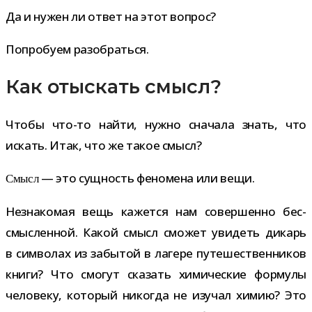
Да и нужен ли ответ на этот вопрос?
Попробуем разо­браться.
Как отыскать смысл?
Чтобы что-​то найти, нужно сна­чала знать, что
искать. Итак, что же такое смысл?
— это сущ­ность фено­мена или вещи.
Смысл
Незнакомая вещь кажется нам совер­шенно бес­
смыс­лен­ной. Какой смысл смо­жет уви­деть дикарь
в сим­во­лах из забы­той в лагере путе­ше­ствен­ни­ков
книги? Что смо­гут ска­зать хими­че­ские фор­мулы
чело­веку, кото­рый нико­гда не изу­чал химию? Это