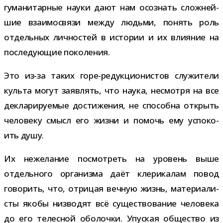
гума­ни­тар­ные науки дают нам осо­знать слож­ней­
шие вза­и­мо­связи между людьми, понять роль
отдель­ных лич­но­стей в исто­рии и их вли­я­ние на
после­ду­ю­щие поколения.
Это из-​за таких горе-​редукционистов слу­жи­тели
культа могут заяв­лять, что наука, несмотря на все
декла­ри­ру­е­мые дости­же­ния, не спо­собна открыть
чело­веку смысл его жизни и помочь ему успо­ко­
ить душу.
Их неже­ла­ние посмот­реть на уро­вень выше
отдель­ного орга­низма даёт кле­ри­ка­лам повод
гово­рить, что, отри­цая веч­ную жизнь, мате­ри­а­ли­
сты якобы низ­во­дят всё суще­ство­ва­ние чело­века
до его телес­ной обо­лочки. Упуская обще­ство из