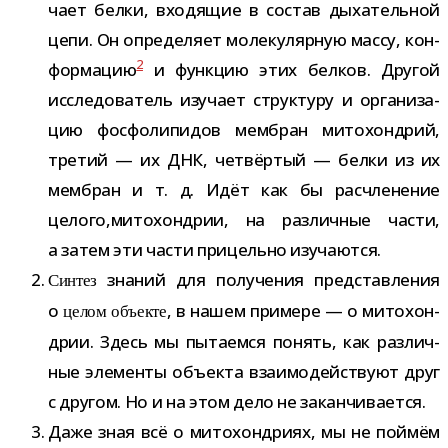
чает белки, вхо­дя­щие в состав дыха­тель­ной
цепи. Он опре­де­ляет моле­ку­ляр­ную массу, кон­
2
фор­ма­цию
и функ­цию этих бел­ков. Другой
иссле­до­ва­тель изу­чает струк­туру и орга­ни­за­
цию фос­фо­ли­пи­дов мем­бран мито­хон­дрий,
тре­тий — их ДНК, чет­вёр­тый — белки из их
мем­бран и т. д. Идёт как бы рас­чле­не­ние
целого,митохондрии, на раз­лич­ные части,
а затем эти части при­цельно изучаются.
зна­ний для полу­че­ния пред­став­ле­ния
Синтез
о
, в нашем при­мере — о мито­хон­
целом объ­екте
дрии. Здесь мы пыта­емся понять, как раз­лич­
ные эле­менты объ­екта вза­и­мо­дей­ствуют друг
с дру­гом. Но и на этом дело не заканчивается.
Даже зная всё о мито­хон­дриях, мы не пой­мём