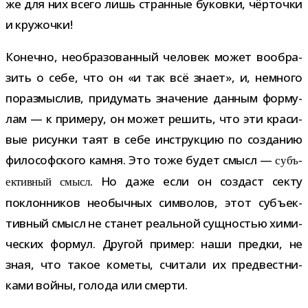
же для них всего лишь стран­ные буковки, чёр­точки
и кружочки!
Конечно, необ­ра­зо­ван­ный чело­век может вооб­ра­
зить о себе, что он «и так всё знает», и, немного
пораз­мыс­лив, при­ду­мать зна­че­ние дан­ным фор­му­
лам — к при­меру, он может решить, что эти кра­си­
вые рисунки таят в себе инструк­цию по созда­нию
фило­соф­ского камня. Это тоже будет смысл —
субъ­
. Но даже если он создаст секту
ек­тив­ный смысл
поклон­ни­ков необыч­ных сим­во­лов, этот субъ­ек­
тив­ный смысл не ста­нет реаль­ной сущ­но­стью хими­
че­ских фор­мул. Другой при­мер: наши предки, не
зная, что такое кометы, счи­тали их пред­вест­ни­
ками войны, голода или смерти.