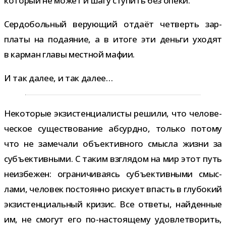
кото­рый не может и шагу сту­пить без опеки.
Сердобольный веру­ю­щий отдаёт чет­верть зар­
платы на пода­я­ние, а в итоге эти деньги ухо­дят
в кар­ман главы мест­ной мафии.
И так далее, и так далее…
Некоторые экзи­стен­ци­а­ли­сты решили, что чело­ве­
че­ское суще­ство­ва­ние абсурдно, только потому
что не заме­чали объ­ек­тив­ного смысла жизни за
субъ­ек­тив­ными. С таким взгля­дом на мир этот путь
неиз­бе­жен: огра­ни­чи­ва­ясь субъ­ек­тив­ными смыс­
лами, чело­век посто­янно рис­кует впасть в глу­бо­кий
экзи­стен­ци­аль­ный кри­зис. Все ответы, най­ден­ные
им, не смо­гут его по-​настоящему удо­вле­тво­рить,