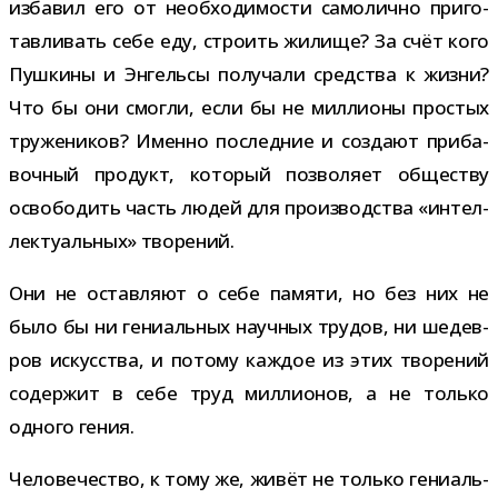
изба­вил его от необ­хо­ди­мо­сти само­лично при­го­
тав­ли­вать себе еду, стро­ить жилище? За счёт кого
Пушкины и Энгельсы полу­чали сред­ства к жизни?
Что бы они смогли, если бы не мил­ли­оны про­стых
тру­же­ни­ков? Именно послед­ние и создают при­ба­
воч­ный про­дукт, кото­рый поз­во­ляет обще­ству
осво­бо­дить часть людей для про­из­вод­ства «интел­
лек­ту­аль­ных» творений.
Они не остав­ляют о себе памяти, но без них не
было бы ни гени­аль­ных науч­ных тру­дов, ни шедев­
ров искус­ства, и потому каж­дое из этих тво­ре­ний
содер­жит в себе труд мил­ли­о­нов, а не только
одного гения.
Человечество, к тому же, живёт не только гени­аль­