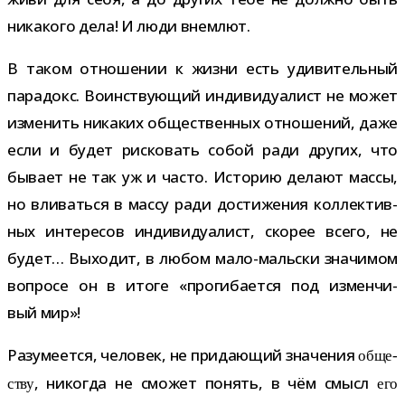
ника­кого дела! И люди внемлют.
В таком отно­ше­нии к жизни есть уди­ви­тель­ный
пара­докс. Воинствующий инди­ви­ду­а­лист не может
изме­нить ника­ких обще­ствен­ных отно­ше­ний, даже
если и будет рис­ко­вать собой ради дру­гих, что
бывает не так уж и часто. Историю делают массы,
но вли­ваться в массу ради дости­же­ния кол­лек­тив­
ных инте­ре­сов инди­ви­ду­а­лист, ско­рее всего, не
будет… Выходит, в любом мало-​мальски зна­чи­мом
вопросе он в итоге «про­ги­ба­ется под измен­чи­
вый мир»!
Разумеется, чело­век, не при­да­ю­щий зна­че­ния
обще­
, нико­гда не смо­жет понять, в чём смысл
ству
его