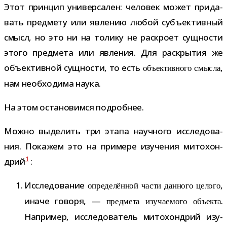
Этот прин­цип уни­вер­са­лен: чело­век может при­да­
вать пред­мету или явле­нию любой субъ­ек­тив­ный
смысл, но это ни на толику не рас­кроет сущ­но­сти
этого пред­мета или явле­ния. Для рас­кры­тия же
объ­ек­тив­ной сущ­но­сти, то есть
,
объ­ек­тив­ного смысла
нам необ­хо­дима наука.
На этом оста­но­вимся подробнее.
Можно выде­лить три этапа науч­ного иссле­до­ва­
ния. Покажем это на при­мере изу­че­ния мито­хон­
1
дрий
:
Исследование
,
опре­де­лён­ной части дан­ного целого
иначе говоря, —
.
пред­мета изу­ча­е­мого объ­екта
Например, иссле­до­ва­тель мито­хон­дрий изу­