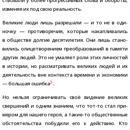
ство­вали у более про­грес­сив­ных слова и обо­роты,
изме­няя их под свою реальность.
Великие люди лишь раз­ре­шали — и то не в оди­
ночку — про­ти­во­ре­чия, кото­рые накап­ли­ва­лись
в обще­стве дол­гие деся­ти­ле­тия. Они лишь ста­но­
ви­лись оли­це­тво­ре­нием пре­об­ра­зо­ва­ний в памяти
дру­гих людей. Это не ума­ляет роли этих лич­но­стей
в исто­рии, но рас­смат­ри­вать вели­ких людей и их
дея­тель­ность вне кон­тек­ста вре­мени и эко­но­мики
5
— боль­шая ошибка
.
Но нельзя огра­ни­чи­вать своё виде­ние вели­ких
свер­ше­ний и одним зна­нием, что тот-​то стал при­
ме­ром для нашего героя, а такие-​то обще­ствен­ные
обсто­я­тель­ства побу­дили его к дей­ствию. Кто