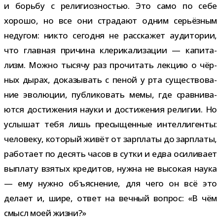
и борьбу с рели­ги­оз­но­стью. Это само по себе
хорошо, но все они стра­дают одним серьёз­ным
неду­гом: никто сего­дня не рас­ска­жет ауди­то­рии,
что глав­ная при­чина кле­ри­ка­ли­за­ции — капи­та­
лизм. Можно тысячу раз про­чи­тать лек­цию о чёр­
ных дырах, дока­зы­вать с пеной у рта суще­ство­ва­
ние эво­лю­ции, пуб­ли­ко­вать мемы, где срав­ни­ва­
ются дости­же­ния науки и дости­же­ния рели­гии. Но
услы­шат тебя лишь пре­сы­щен­ные интел­ли­генты:
чело­веку, кото­рый живёт от зар­платы до зар­платы,
рабо­тает по десять часов в сутки и едва оси­ли­вает
выплату взя­тых кре­ди­тов, нужна не высо­кая наука
— ему нужно объ­яс­не­ние, для чего он всё это
делает и, шире, ответ на веч­ный вопрос: «В чём
смысл моей жизни?»