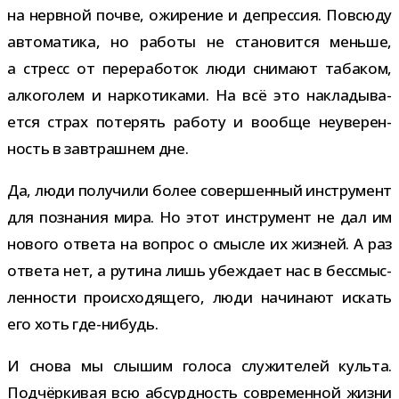
на нерв­ной почве, ожи­ре­ние и депрес­сия. Повсюду
авто­ма­тика, но работы не ста­но­вится меньше,
а стресс от пере­ра­бо­ток люди сни­мают таба­ком,
алко­го­лем и нар­ко­ти­ками. На всё это накла­ды­ва­
ется страх поте­рять работу и вообще неуве­рен­
ность в зав­траш­нем дне.
Да, люди полу­чили более совер­шен­ный инстру­мент
для позна­ния мира. Но этот инстру­мент не дал им
нового ответа на вопрос о смысле их жиз­ней. А раз
ответа нет, а рутина лишь убеж­дает нас в бес­смыс­
лен­но­сти про­ис­хо­дя­щего, люди начи­нают искать
его хоть где-нибудь.
И снова мы слы­шим голоса слу­жи­те­лей культа.
Подчёркивая всю абсурд­ность совре­мен­ной жизни