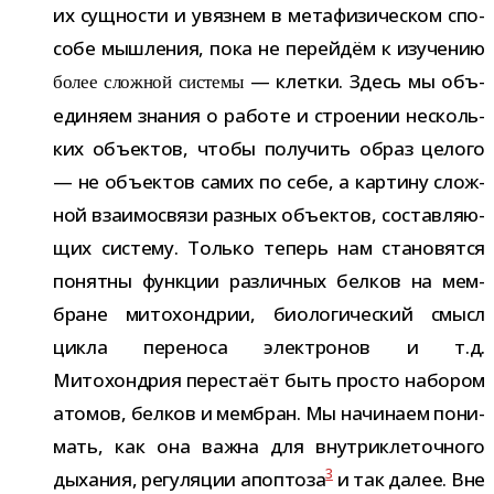
их сущ­но­сти и увяз­нем в мета­фи­зи­че­ском спо­
собе мыш­ле­ния, пока не перей­дём к изу­че­нию
— клетки. Здесь мы объ­
более слож­ной системы
еди­няем зна­ния о работе и стро­е­нии несколь­
ких объ­ек­тов, чтобы полу­чить образ целого
— не объ­ек­тов самих по себе, а кар­тину слож­
ной вза­и­мо­связи раз­ных объ­ек­тов, состав­ля­ю­
щих систему. Только теперь нам ста­но­вятся
понятны функ­ции раз­лич­ных бел­ков на мем­
бране мито­хон­дрии, био­ло­ги­че­ский смысл
цикла пере­носа элек­тро­нов и т.д.
Митохондрия пере­стаёт быть про­сто набо­ром
ато­мов, бел­ков и мем­бран. Мы начи­наем пони­
мать, как она важна для внут­ри­кле­точ­ного
3
дыха­ния, регу­ля­ции апо­птоза
и так далее. Вне