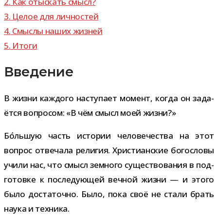
2.
Как отыс­кать смысл?
3.
Целое для личностей
4.
Смыслы наших жизней
5.
Итоги
Введение
В жизни каж­дого насту­пает момент, когда он зада­
ётся вопро­сом: «В чём смысл моей жизни?»
Бо́льшую часть исто­рии чело­ве­че­ства на этот
вопрос отве­чала рели­гия. Христианские бого­словы
учили нас, что смысл зем­ного суще­ство­ва­ния в под­
го­товке к после­ду­ю­щей веч­ной жизни — и этого
было доста­точно. Было, пока своё не стали брать
наука и техника.