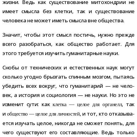
жизни. Ведь как суще­ство­ва­ние мито­хон­дрии не
имеет смысла без клетки, так и суще­ство­ва­ние
чело­века не может иметь смысла вне общества.
Значит, чтобы этот смысл постичь, нужно прежде
всего разо­браться, как обще­ство рабо­тает. Для
этого тре­бу­ется изу­чить гума­ни­тар­ные науки.
Снобы от тех­ни­че­ских и есте­ствен­ных наук могут
сколько угодно брыз­гать спин­ным моз­гом, пыта­ясь
убе­дить всех вокруг, что гума­ни­та­рий — не чело­
век, а исто­рия и социо­ло­гия — не науки. Но это не
изме­нит сути: как
, так
клетка — целое для орга­нелл
и
, и тот, кто отка­зы­ва­
обще­ство — целое для лич­но­стей
ется изу­чать целое, нико­гда не смо­жет понять, для
чего суще­ствуют его состав­ля­ю­щие. Ведь только