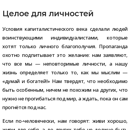
Целое для личностей
Условия капи­та­ли­сти­че­ского века сде­лали людей
воин­ству­ю­щими инди­ви­ду­а­ли­стами, кото­рые
хотят только лич­ного бла­го­по­лу­чия. Пропаганда
охотно под­пи­ты­вает это жела­ние: нам заяв­ляют,
что все мы — непо­вто­ри­мые лич­но­сти, а нашу
жизнь опре­де­ляет только то, как мы мыс­лим —
«думай и бога­тей!» Нам твер­дят, что необ­хо­димо
быть осо­бен­ным, ничем не похо­жим на дру­гих, что
нужно не про­ги­баться под мир, а ждать, пока он сам
про­гнётся под нас.
Если по-​человечески, нам гово­рят: живи хорошо,
живи для себя, а до дру­гих тебе не должно быть