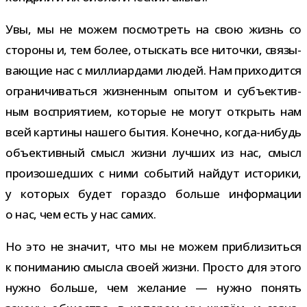
Увы, мы не можем посмот­реть на свою жизнь со
сто­роны и, тем более, отыс­кать все ниточки, свя­зы­
ва­ю­щие нас с мил­ли­ар­дами людей. Нам при­хо­дится
огра­ни­чи­ваться жиз­нен­ным опы­том и субъ­ек­тив­
ным вос­при­я­тием, кото­рые не могут открыть нам
всей кар­тины нашего бытия. Конечно, когда-​нибудь
объ­ек­тив­ный смысл жизни луч­ших из нас, смысл
про­изо­шед­ших с ними собы­тий най­дут исто­рики,
у кото­рых будет гораздо больше инфор­ма­ции
о нас, чем есть у нас самих.
Но это не зна­чит, что мы не можем при­бли­зиться
к пони­ма­нию смысла своей жизни. Просто для этого
нужно больше, чем жела­ние — нужно понять