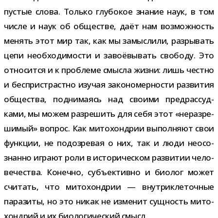
пустые слова. Только глу­бо­кое зна­ние наук, в том
числе и наук об обще­стве, даёт нам воз­мож­ность
менять этот мир так, как мы замыс­лили, раз­ры­вать
цепи необ­хо­ди­мо­сти и заво­ё­вы­вать сво­боду. Это
отно­сится и к про­блеме смысла жизни: лишь честно
и бес­при­страстно изу­чая зако­но­мер­но­сти раз­ви­тия
обще­ства, под­ни­ма­ясь над сво­ими пред­рас­суд­
ками, мы можем раз­ре­шить для себя этот «нераз­ре­
ши­мый» вопрос. Как мито­хон­дрии выпол­няют свои
функ­ции, не подо­зре­вая о них, так и люди неосо­
знанно играют роли в исто­ри­че­ском раз­ви­тии чело­
ве­че­ства. Конечно, субъ­ек­тивно и био­лог может
счи­тать, что мито­хон­дрии — внут­ри­кле­точ­ные
пара­зиты, но это никак не изме­нит сущ­ность мито­
хон­дрий и их био­ло­ги­че­ский смысл.