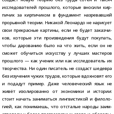
иссле­до­ва­те­лей про­шлого, кото­рые вно­сили кир­
пи­чик за кир­пи­чи­ком в фун­да­мент назре­вав­шей
про­рыв­ной тео­рии. Никакой Леонардо не нари­сует
свои пре­крас­ные кар­тины, если не будет заказ­чи­
ков, кото­рые эти про­из­ве­де­ния будут поку­пать,
чтобы даро­ва­нию было на что жить, если он не
смо­жет обу­читься искус­ству у луч­ших масте­ров
про­шлого — как уче­ник или как иссле­до­ва­тель их
твор­че­ства. Ни один писа­тель не создаст шедевра
без изу­че­ния чужих тру­дов, кото­рые вдох­но­вят его
и пода­дут при­мер. Даже чело­ве­че­ский язык не
живёт изо­ли­ро­ванно от эко­но­мики и исто­рии:
стоит начать зани­маться линг­ви­сти­кой и фило­ло­
гией, как пони­ма­ешь, что отста­лые народы заим­