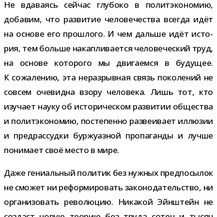
Не вда­ва­ясь сей­час глу­боко в полит­эко­но­мию,
доба­вим, что раз­ви­тие чело­ве­че­ства все­гда идёт
на основе его про­шлого. И чем дальше идёт исто­
рия, тем больше накап­ли­ва­ется чело­ве­че­ский труд,
на основе кото­рого мы дви­га­емся в буду­щее.
К сожа­ле­нию, эта нераз­рыв­ная связь поко­ле­ний не
совсем оче­видна взору чело­века. Лишь тот, кто
изу­чает науку об исто­ри­че­ском раз­ви­тии обще­ства
и полит­эко­но­мию, посте­пенно раз­ве­и­вает иллю­зии
и пред­рас­судки бур­жу­аз­ной про­па­ганды и лучше
пони­мает своё место в мире.
Даже гени­аль­ный поли­тик без нуж­ных пред­по­сы­лок
не смо­жет ни рефор­ми­ро­вать зако­но­да­тель­ство, ни
орга­ни­зо­вать рево­лю­цию. Никакой Эйнштейн не
создаст новую тео­рию без труда сотен и тысяч