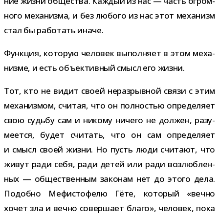
ние жизни обще­ства. Каждый из нас — часть огром­
ного меха­низма, и без любого из нас этот меха­низм
стал бы рабо­тать иначе.
Функция, кото­рую чело­век выпол­няет в этом меха­
низме, и есть объ­ек­тив­ный смысл его жизни.
Тот, кто не видит своей нераз­рыв­ной связи с этим
меха­низ­мом, счи­тая, что он пол­но­стью опре­де­ляет
свою судьбу сам и никому ничего не дол­жен, разу­
ме­ется, будет счи­тать, что он сам опре­де­ляет
и смысл своей жизни. Но пусть люди счи­тают, что
живут ради себя, ради детей или ради воз­люб­лен­
ных — обще­ствен­ным зако­нам нет до этого дела.
Подобно Мефистофелю Гёте, кото­рый «вечно
хочет зла и вечно совер­шает благо», чело­век, пока