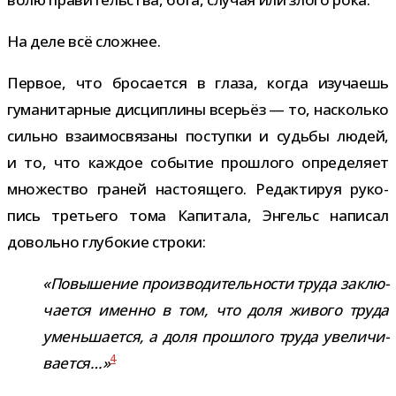
На деле всё сложнее.
Первое, что бро­са­ется в глаза, когда изу­ча­ешь
гума­ни­тар­ные дис­ци­плины все­рьёз — то, насколько
сильно вза­и­мо­свя­заны поступки и судьбы людей,
и то, что каж­дое собы­тие про­шлого опре­де­ляет
мно­же­ство гра­ней насто­я­щего. Редактируя руко­
пись тре­тьего тома Капитала, Энгельс напи­сал
довольно глу­бо­кие строки:
«Повышение про­из­во­ди­тель­но­сти труда заклю­
ча­ется именно в том, что доля живого труда
умень­ша­ется, а доля про­шлого труда уве­ли­чи­
4
ва­ется…»