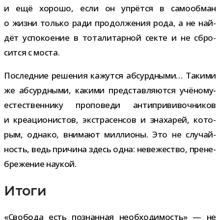
и ещё хорошо, если он упрётся в само­об­ман
о жизни только ради про­дол­же­ния рода, а не най­
дёт успо­ко­е­ние в тота­ли­тар­ной секте и не сбро­
сится с моста.
Последние реше­ния кажутся абсурд­ными… Такими
же абсурд­ными, какими пред­став­ля­ются учёному-​
естественнику про­по­веди анти­при­ви­воч­ни­ков
и кре­а­ци­о­ни­стов, экс­тра­сен­сов и зна­ха­рей, кото­
рым, однако, вни­мают мил­ли­оны. Это не слу­чай­
ность, ведь при­чина здесь одна: неве­же­ство, пре­не­
бре­же­ние наукой.
Итоги
«Свобода есть познан­ная необ­хо­ди­мость» — не