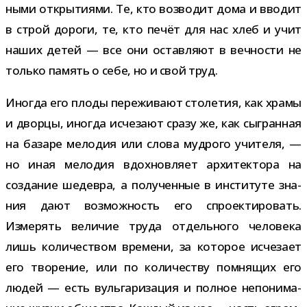
ными откры­ти­ями. Те, кто воз­во­дит дома и вво­дит
в строй дороги, те, кто печёт для нас хлеб и учит
наших детей — все они остав­ляют в веч­но­сти не
только память о себе, но и свой труд.
Иногда его плоды пере­жи­вают сто­ле­тия, как храмы
и дворцы, ино­гда исче­зают сразу же, как сыг­ран­ная
на базаре мело­дия или слова муд­рого учи­теля, —
но иная мело­дия вдох­нов­ляет архи­тек­тора на
созда­ние шедевра, а полу­чен­ные в инсти­туте зна­
ния дают воз­мож­ность его спро­ек­ти­ро­вать.
Измерять вели­чие труда отдель­ного чело­века
лишь коли­че­ством вре­мени, за кото­рое исче­зает
его тво­ре­ние, или по коли­че­ству пом­ня­щих его
людей — есть вуль­га­ри­за­ция и пол­ное непо­ни­ма­