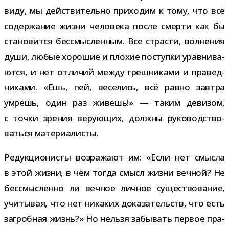
виду, мы дей­стви­тельно при­хо­дим к тому, что всё
содер­жа­ние жизни чело­века после смерти как бы
ста­но­вится бес­смыс­лен­ным. Все стра­сти, вол­не­ния
души, любые хоро­шие и пло­хие поступки урав­ни­ва­
ются, и нет отли­чий между греш­ни­ками и пра­вед­
ни­ками. «Ешь, пей, весе­лись, всё равно зав­тра
умрёшь, один раз живёшь!» — таким деви­зом,
с точки зре­ния веру­ю­щих, должны руко­вод­ство­
ваться материалисты.
Редукционисты воз­ра­жают им: «Если нет смысла
в этой жизни, в чём тогда смысл жизни веч­ной? Не
бес­смыс­ленно ли веч­ное лич­ное суще­ство­ва­ние,
учи­ты­вая, что нет ника­ких дока­за­тельств, что есть
загроб­ная жизнь?» Но нельзя забы­вать пер­вое пра­