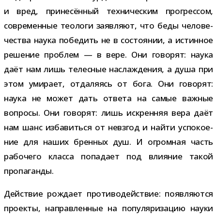
и вред, при­не­сён­ный тех­ни­че­ским про­грес­сом,
совре­мен­ные тео­логи заяв­ляют, что беды чело­ве­
че­ства наука побе­дить не в состо­я­нии, а истин­ное
реше­ние про­блем — в вере. Они гово­рят: наука
даёт нам лишь телес­ные насла­жде­ния, а душа при
этом уми­рает, отда­ля­ясь от бога. Они гово­рят:
наука не может дать ответа на самые важ­ные
вопросы. Они гово­рят: лишь искрен­няя вера даёт
нам шанс изба­виться от невзгод и найти успо­ко­е­
ние для наших брен­ных душ. И огром­ная часть
рабо­чего класса попа­дает под вли­я­ние такой
пропаганды.
Действие рож­дает про­ти­во­дей­ствие: появ­ля­ются
про­екты, направ­лен­ные на попу­ля­ри­за­цию науки