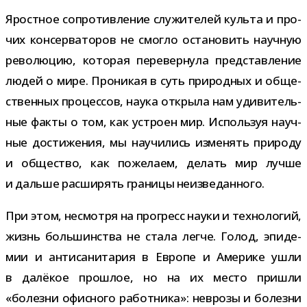
Яростное сопро­тив­ле­ние слу­жи­те­лей культа и про­
чих кон­сер­ва­то­ров не смогло оста­но­вить науч­ную
рево­лю­цию, кото­рая пере­вер­нула пред­став­ле­ние
людей о мире. Проникая в суть при­род­ных и обще­
ствен­ных про­цес­сов, наука открыла нам уди­ви­тель­
ные факты о том, как устроен мир. Используя науч­
ные дости­же­ния, мы научи­лись изме­нять при­роду
и обще­ство, как поже­лаем, делать мир лучше
и дальше рас­ши­рять гра­ницы неизведанного.
При этом, несмотря на про­гресс науки и тех­но­ло­гий,
жизнь боль­шин­ства не стала легче. Голод, эпи­де­
мии и анти­са­ни­та­рия в Европе и Америке ушли
в далё­кое про­шлое, но на их место при­шли
«болезни офис­ного работ­ника»: нев­розы и болезни