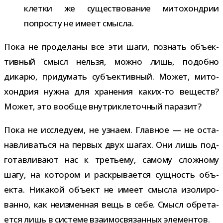
клетки же суще­ство­ва­ние мито­хон­дрии
попро­сту не имеет смысла.
Пока не про­де­ланы все эти шаги, познать объ­ек­
тив­ный смысл нельзя, можно лишь, подобно
дикарю, при­ду­мать субъ­ек­тив­ный. Может, мито­
хон­дрия нужна для хра­не­ния каких-​то веществ?
Может, это вообще внут­ри­кле­точ­ный паразит?
Пока не иссле­дуем, не узнаем. Главное — не оста­
нав­ли­ваться на пер­вых двух шагах. Они лишь под­
го­тав­ли­вают нас к тре­тьему, самому слож­ному
шагу, на кото­ром и рас­кры­ва­ется сущ­ность объ­
екта. Никакой объ­ект не имеет смысла изо­ли­ро­
ванно, как неиз­мен­ная вещь в себе. Смысл обре­та­
ется лишь в системе вза­и­мо­свя­зан­ных элементов.