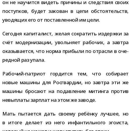
он не научится видеть при­чины и след­ствия своих
поступ­ков, будет зако­ван в цепи обсто­я­тельств,
уво­дя­щих его от постав­лен­ной им цели.
Сегодня капи­та­лист, желая сокра­тить издержки за
счёт модер­ни­за­ции, уволь­няет рабо­чих, а зав­тра
ока­зы­ва­ется, что норма при­были по отрасли в оче­
ред­ной раз упала.
Рабочий-​патриот гор­дится тем, что соби­рает
новые машины для Росгвардии, но зав­тра эти же
машины бро­сают на подав­ле­ние митинга про­тив
невы­платы зар­плат на этом же заводе.
Мать пыта­ется дать сво­ему ребёнку луч­шее, но
в итоге делает из него инфан­тиль­ного эго­и­ста,