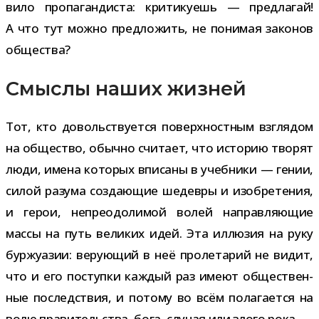
вило про­па­ган­ди­ста: кри­ти­ку­ешь — пред­ла­гай!
А что тут можно пред­ло­жить, не пони­мая зако­нов
общества?
Смыслы наших жизней
Тот, кто доволь­ству­ется поверх­ност­ным взгля­дом
на обще­ство, обычно счи­тает, что исто­рию тво­рят
люди, имена кото­рых впи­саны в учеб­ники — гении,
силой разума созда­ю­щие шедевры и изоб­ре­те­ния,
и герои, непре­одо­ли­мой волей направ­ля­ю­щие
массы на путь вели­ких идей. Эта иллю­зия на руку
бур­жу­а­зии: веру­ю­щий в неё про­ле­та­рий не видит,
что и его поступки каж­дый раз имеют обще­ствен­
ные послед­ствия, и потому во всём пола­га­ется на
волю пра­ви­тель­ства, бога, слу­чая или злого рока.