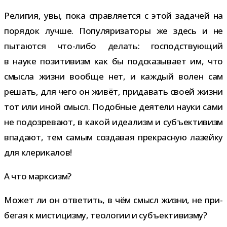
Религия, увы, пока справ­ля­ется с этой зада­чей на
поря­док лучше. Популяризаторы же здесь и не
пыта­ются что-​либо делать: гос­под­ству­ю­щий
в науке пози­ти­визм как бы под­ска­зы­вает им, что
смысла жизни вообще нет, и каж­дый волен сам
решать, для чего он живёт, при­да­вать своей жизни
тот или иной смысл. Подобные дея­тели науки сами
не подо­зре­вают, в какой иде­а­лизм и субъ­ек­ти­визм
впа­дают, тем самым созда­вая пре­крас­ную лазейку
для клерикалов!
А что марксизм?
Может ли он отве­тить, в чём смысл жизни, не при­
бе­гая к мисти­цизму, тео­ло­гии и субъективизму?