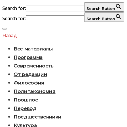
Search for:
Search Button
Search for:
Search Button
Перейти
к
Назад
содержимому
Все материалы
Программа
Современность
От редакции
Философия
Политэкономия
Прошлое
Перевод
Предшественники
Культура