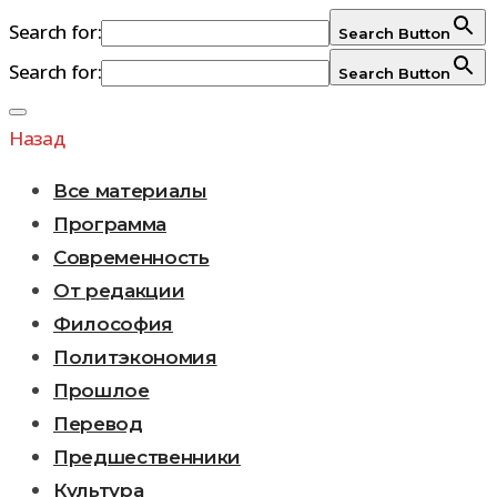
Search for:
Search Button
Search for:
Search Button
Перейти
к
Назад
содержимому
Все материалы
Программа
Современность
От редакции
Философия
Политэкономия
Прошлое
Перевод
Предшественники
Культура