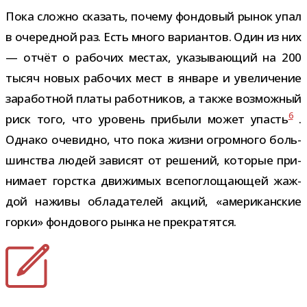
Пока сложно ска­зать, почему фон­до­вый рынок упал
в оче­ред­ной раз. Есть много вари­ан­тов. Один из них
— отчёт о рабо­чих местах, ука­зы­ва­ю­щий на 200
тысяч новых рабо­чих мест в январе и уве­ли­че­ние
зара­бот­ной платы работ­ни­ков, а также воз­мож­ный
6
риск того, что уро­вень при­были может упасть
.
Однако оче­видно, что пока жизни огром­ного боль­
шин­ства людей зави­сят от реше­ний, кото­рые при­
ни­мает горстка дви­жи­мых все­по­гло­ща­ю­щей жаж­
дой наживы обла­да­те­лей акций, «аме­ри­кан­ские
горки» фон­до­вого рынка не прекратятся.