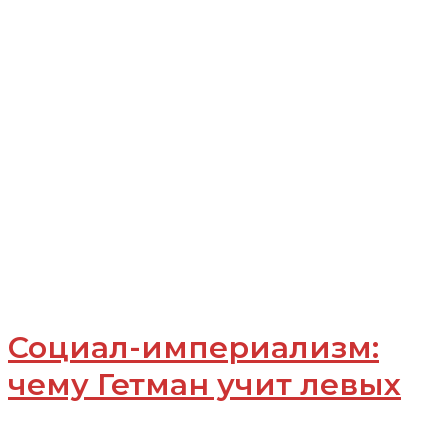
Социал-империализм:
чему Гетман учит левых