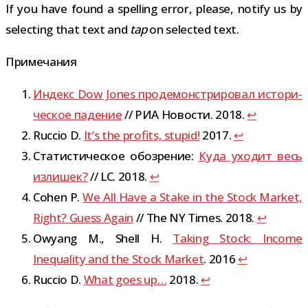
If you have found a spelling error, please, notify us by
selecting that text and
tap
on selected text.
Примечания
Индекс Dow Jones про­де­мон­стри­ро­вал исто­ри­
че­ское падение‍
// РИА Новости. 2018.
↩
Ruccio D.
It’s the profits, stupid!
2017.
↩
Статистическое обо­зре­ние:
Куда ухо­дит весь
изли­шек?
// LC. 2018.
↩
Cohen P.
We All Have a Stake in the Stock Market,
Right? Guess Again
// The NY Times. 2018.
↩
Owyang M., Shell H.
Taking Stock: Income
Inequality and the Stock Market
. 2016
↩
Ruccio D.
What goes up…
2018.
↩