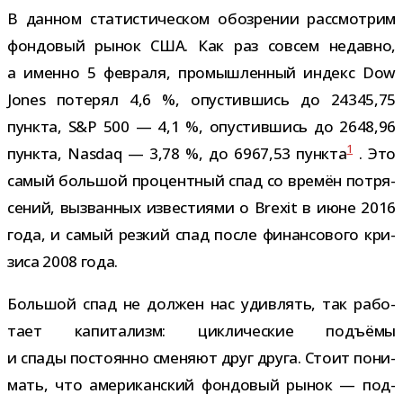
В дан­ном ста­ти­сти­че­ском обо­зре­нии рас­смот­рим
фон­до­вый рынок США. Как раз совсем недавно,
а именно 5 фев­раля, про­мыш­лен­ный индекс Dow
Jones поте­рял 4,6 %, опу­стив­шись до 24345,75
пункта, S&P 500 — 4,1 %, опу­стив­шись до 2648,96
1
пункта, Nasdaq — 3,78 %, до 6967,53 пункта
. Это
самый боль­шой про­цент­ный спад со вре­мён потря­
се­ний, вызван­ных изве­сти­ями о Brexit в июне 2016
года, и самый рез­кий спад после финан­со­вого кри­
зиса 2008 года.
Большой спад не дол­жен нас удив­лять, так рабо­
тает капи­та­лизм: цик­ли­че­ские подъ­ёмы
и спады посто­янно сме­няют друг друга. Стоит пони­
мать, что аме­ри­кан­ский фон­до­вый рынок — под­