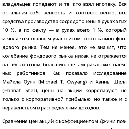
вла­дель­цев попа­дают и те, кто взял ипо­теку. Вся
осталь­ная соб­ствен­ность и, соот­вет­ственно, все
сред­ства про­из­вод­ства сосре­до­то­чены в руках этих
10 %, а по факту — в руках всего 1 %, кото­рый
и явля­ется глав­ным участ­ни­ком этого казино фон­
до­вого рынка. Тем не менее, это не зна­чит, что
коле­ба­ние фон­до­вого рынка никак не отра­жа­ется
на абсо­лют­ном боль­шин­стве аме­ри­кан­ских наём­
ных работ­ни­ков. Как пока­зало иссле­до­ва­ние
Майкла Оуян (Michael T. Owyang) и Ханны Шелл
(Hannah Shell), цены на акции кор­ре­ли­руют не
только с кор­по­ра­тив­ной при­бы­лью, но также и с
нера­вен­ством в рас­пре­де­ле­нии доходов.
Сравнение цен акций с коэф­фи­ци­ен­том Джини поз­