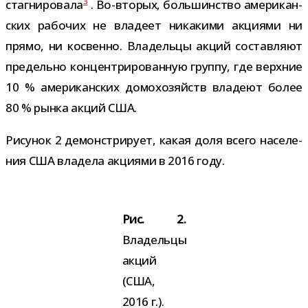
3
стагни­ро­вала
. Во-​вторых, боль­шин­ство аме­ри­кан­
ских рабо­чих не вла­деет ника­кими акци­ями ни
прямо, ни кос­венно. Владельцы акций состав­ляют
пре­дельно кон­цен­три­ро­ван­ную группу, где верх­ние
10 % аме­ри­кан­ских домо­хо­зяйств вла­деют более
80 % рынка акций США.
Рисунок 2 демон­стри­рует, какая доля всего насе­ле­
ния США вла­дела акци­ями в 2016 году.
Рис. 2.
Владельцы
акций
(США,
2016 г.).