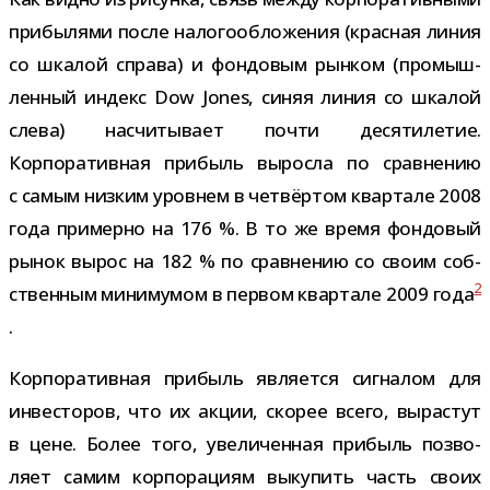
при­бы­лями после нало­го­об­ло­же­ния (крас­ная линия
со шка­лой справа) и фон­до­вым рын­ком (про­мыш­
лен­ный индекс Dow Jones, синяя линия со шка­лой
слева) насчи­ты­вает почти деся­ти­ле­тие.
Корпоративная при­быль выросла по срав­не­нию
с самым низ­ким уров­нем в чет­вёр­том квар­тале 2008
года при­мерно на 176 %. В то же время фон­до­вый
рынок вырос на 182 % по срав­не­нию со своим соб­
2
ствен­ным мини­му­мом в пер­вом квар­тале 2009 года
.
Корпоративная при­быль явля­ется сиг­на­лом для
инве­сто­ров, что их акции, ско­рее всего, вырас­тут
в цене. Более того, уве­ли­чен­ная при­быль поз­во­
ляет самим кор­по­ра­циям выку­пить часть своих