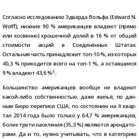
Согласно иссле­до­ва­нию Эдварда Вольфа (Edward N.
Wolff), ниж­ние 90 % аме­ри­кан­цев вла­деют (прямо
или кос­венно) кро­шеч­ной долей в 16 % от общей
сто­и­мо­сти акций в Соединённых Штатах.
Остальная часть при­над­ле­жит топ-​10 %, из кото­рых
40,3 % при­хо­дится всего на топ-​1 %, а остав­ши­еся
4
9 % вла­деют 43,6 %
.
Большинство аме­ри­кан­цев вообще не вла­деют
какой-​либо соб­ствен­но­стью, даже жильё, по дан­
ным Бюро пере­писи США, по состо­я­нию на II квар­
тал 2014 года было только у 64,7 % аме­ри­кан­цев,
более трети насе­ле­ния (35,3 %) явля­ются арен­да­то­
рами. Да и то, нужно учи­ты­вать, что в кате­го­рию