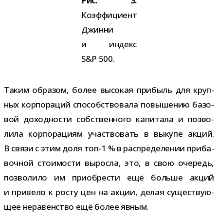
Рис. 3.
Коэффициент
Джинни
и индекс
S&P 500.
Таким обра­зом, более высо­кая при­быль для круп­
ных кор­по­ра­ций спо­соб­ство­вала повы­ше­нию базо­
вой доход­но­сти соб­ствен­ного капи­тала и поз­во­
лила кор­по­ра­циям участ­во­вать в выкупе акций.
В связи с этим доля топ-​1 % в рас­пре­де­ле­нии при­ба­
воч­ной сто­и­мо­сти выросла, это, в свою оче­редь,
поз­во­лило им при­об­ре­сти ещё больше акций
и при­вело к росту цен на акции, делая суще­ству­ю­
щее нера­вен­ство ещё более явным.