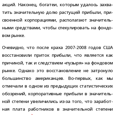
акций. Наконец, бога­теи, кото­рым уда­лось захва­
тить зна­чи­тель­ную долю рас­ту­щей при­были, при­
сво­ен­ной кор­по­ра­ци­ями, рас­по­ла­гают зна­чи­тель­
ными сред­ствами, чтобы спе­ку­ли­ро­вать на фон­до­
вом рынке.
Очевидно, что после краха 2007-2008 годов США
вос­ста­но­вили при­ток при­были, что явля­ется как
при­чи­ной, так и след­ствием «пузыря» на фон­до­вом
рынке. Однако это вос­ста­нов­ле­ние не затро­нуло
боль­шин­ство аме­ри­кан­цев. Во-​первых, как мы
отме­чали в одном из преды­ду­щих ста­ти­сти­че­ских
обо­зре­ний, кор­по­ра­тив­ные при­были в зна­чи­тель­
ной сте­пени уве­ли­чи­лись из-​за того, что зара­бот­
ная плата работ­ни­ков в зна­чи­тель­ной сте­пени