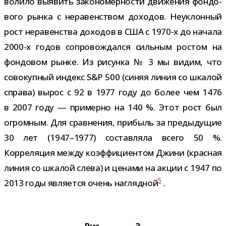
во­лило выявить зако­но­мер­но­сти дви­же­ния фон­до­
вого рынка с нера­вен­ством дохо­дов. Неуклонный
рост нера­вен­ства дохо­дов в США с 1970-​х до начала
2000-​х годов сопро­вож­дался силь­ным ростом на
фон­до­вом рынке. Из рисунка № 3 мы видим, что
сово­куп­ный индекс S&P 500 (синяя линия со шка­лой
справа) вырос с 92 в 1977 году до более чем 1476
в 2007 году — при­мерно на 140 %. Этот рост был
огром­ным. Для срав­не­ния, при­быль за преды­ду­щие
30 лет (1947–1977) состав­ляла всего 50 %.
Корреляция между коэф­фи­ци­ен­том Джини (крас­ная
линия со шка­лой слева) и ценами на акции с 1947 по
5
2013 годы явля­ется очень нагляд­ной
.