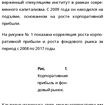
вер­жен­ный спе­ку­ля­циям инсти­тут в рам­ках совре­
мен­ного капи­та­лизма. С 2009 года он нахо­дился на
подъ­ёме, осно­ван­ном на росте кор­по­ра­тив­ной
прибыли.
На рисунке № 1 пока­зана кор­ре­ля­ция роста кор­по­
ра­тив­ной при­были и роста фон­до­вого рынка за
период с 2008 по 2017 годы.
Рис. 1
.
Корпоративная
при­быль и фон­
до­вый рынок.
Как видно из рисунка, связь между кор­по­ра­тив­ными