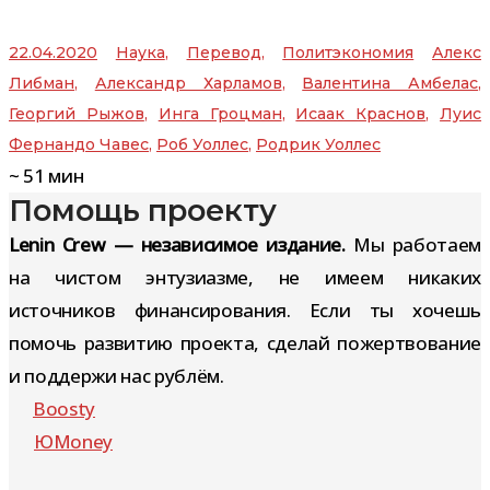
22.04.2020
Наука
,
Перевод
,
Политэкономия
Алекс
Либман
,
Александр Харламов
,
Валентина Амбелас
,
Георгий Рыжов
,
Инга Гроцман
,
Исаак Краснов
,
Луис
Фернандо Чавес
,
Роб Уоллес
,
Родрик Уоллес
~
51
мин
Помощь проекту
Lenin Crew — независимое издание.
Мы работаем
на чистом энтузиазме, не имеем никаких
источников финансирования. Если ты хочешь
помочь развитию проекта, сделай пожертвование
и поддержи нас рублём.
Boosty
ЮMoney