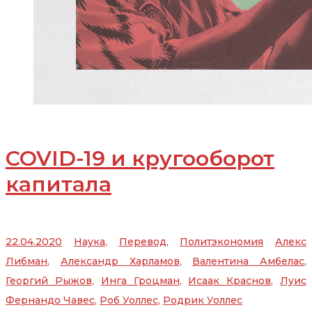
COVID-19 и кругооборот
капитала
22.04.2020
Наука
,
Перевод
,
Политэкономия
Алекс
Либман
,
Александр Харламов
,
Валентина Амбелас
,
Георгий Рыжов
,
Инга Гроцман
,
Исаак Краснов
,
Луис
Фернандо Чавес
,
Роб Уоллес
,
Родрик Уоллес