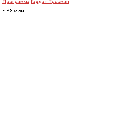
Программа
Гордон Тросман
~
38
мин