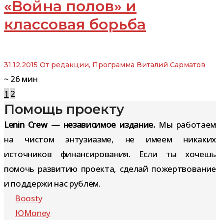
«Война полов» и
классовая борьба
31.12.2015
От редакции
,
Программа
Виталий Сарматов
~
26
мин
Навигация
1
2
Помощь проекту
по
записям
Lenin Crew — независимое издание.
Мы работаем
на чистом энтузиазме, не имеем никаких
источников финансирования. Если ты хочешь
помочь развитию проекта, сделай пожертвование
и поддержи нас рублём.
Boosty
ЮMoney