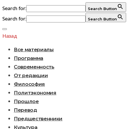
Search for:
Search Button
Search for:
Search Button
Перейти
к
Назад
содержимому
Все материалы
Программа
Современность
От редакции
Философия
Политэкономия
Прошлое
Перевод
Предшественники
Культура