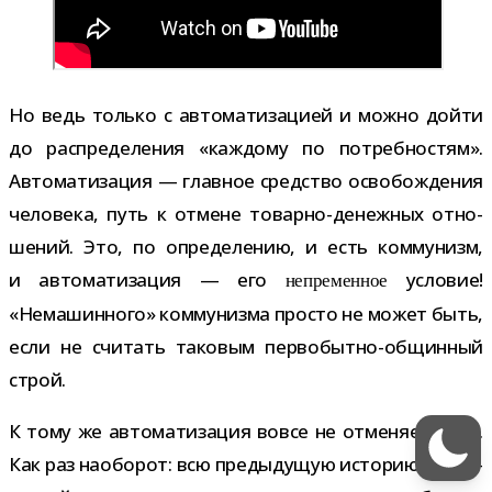
Но ведь только с авто­ма­ти­за­цией и можно дойти
до рас­пре­де­ле­ния «каж­дому по потреб­но­стям».
Автоматизация — глав­ное сред­ство осво­бож­де­ния
чело­века, путь к отмене товарно-​денежных отно­
ше­ний. Это, по опре­де­ле­нию, и есть ком­му­низм,
и авто­ма­ти­за­ция — его
усло­вие!
непре­мен­ное
«Немашинного» ком­му­низма про­сто не может быть,
если не счи­тать тако­вым первобытно-​общинный
строй.
К тому же авто­ма­ти­за­ция вовсе не отме­няет труд.
Как раз наобо­рот: всю преды­ду­щую исто­рию тех­ни­