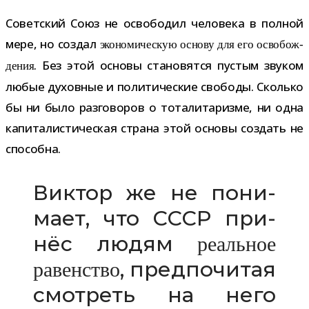
Советский Союз не осво­бо­дил чело­века в пол­ной
мере, но создал
эко­но­ми­че­скую основу для его осво­бож­
. Без этой основы ста­но­вятся пустым зву­ком
де­ния
любые духов­ные и поли­ти­че­ские сво­боды. Сколько
бы ни было раз­го­во­ров о тота­ли­та­ризме, ни одна
капи­та­ли­сти­че­ская страна этой основы создать не
способна.
Виктор же не пони­
мает, что СССР при­
нёс людям
реаль­ное
, пред­по­чи­тая
равен­ство
смот­реть на него