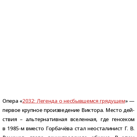
Опера «
2032: Легенда о несбыв­шемся гря­ду­щем
» —
пер­вое круп­ное про­из­ве­де­ние Виктора. Место дей­
ствия – аль­тер­на­тив­ная все­лен­ная, где ген­се­ком
в 1985-​м вме­сто Горбачёва стал неоста­ли­нист Г. В.