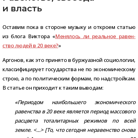
и власть
Оставим пока в сто­роне музыку и откроем ста­тью
из блога Виктора «
Менялось ли реаль­ное равен­
ство людей в 20 веке?
»
Аргонов, как это при­нято в бур­жу­аз­ной социо­ло­гии,
клас­си­фи­ци­рует госу­дар­ства не по эко­но­ми­че­скому
строю, а по поли­ти­че­ским фор­мам, по над­строй­кам.
В ста­тье он при­хо­дит к таким выводам:
«Периодом наи­боль­шего эко­но­ми­че­ского
равен­ства в 20 веке явля­ется период мас­со­вого
рас­цвета тота­ли­тар­ных режи­мов по всей
земле. <…> [То, что сего­дня нера­вен­ство снова