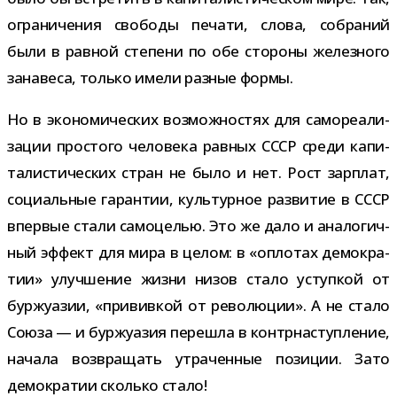
огра­ни­че­ния сво­боды печати, слова, собра­ний
были в рав­ной сте­пени по обе сто­роны желез­ного
зана­веса, только имели раз­ные формы.
Но в эко­но­ми­че­ских воз­мож­но­стях для само­ре­а­ли­
за­ции про­стого чело­века рав­ных СССР среди капи­
та­ли­сти­че­ских стран не было и нет. Рост зар­плат,
соци­аль­ные гаран­тии, куль­тур­ное раз­ви­тие в СССР
впер­вые стали само­це­лью. Это же дало и ана­ло­гич­
ный эффект для мира в целом: в «опло­тах демо­кра­
тии» улуч­ше­ние жизни низов стало уступ­кой от
бур­жу­а­зии, «при­вив­кой от рево­лю­ции». А не стало
Союза — и бур­жу­а­зия пере­шла в контр­на­ступ­ле­ние,
начала воз­вра­щать утра­чен­ные пози­ции. Зато
демо­кра­тии сколько стало!