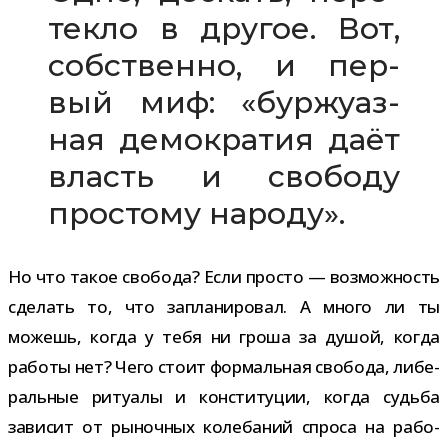
текло в дру­гое. Вот,
соб­ственно, и пер­
вый миф: «бур­жу­аз­
ная демо­кра­тия даёт
власть и сво­боду
про­стому народу».
Но что такое сво­бода? Если про­сто — воз­мож­ность
сде­лать то, что запла­ни­ро­вал. А много ли ты
можешь, когда у тебя ни гроша за душой, когда
работы нет? Чего стоит фор­маль­ная сво­бода, либе­
раль­ные риту­алы и кон­сти­ту­ции, когда судьба
зави­сит от рыноч­ных коле­ба­ний спроса на рабо­