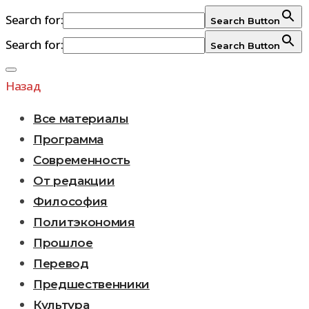
Search for:
Search Button
Search for:
Search Button
Перейти
к
Назад
содержимому
Все материалы
Программа
Современность
От редакции
Философия
Политэкономия
Прошлое
Перевод
Предшественники
Культура