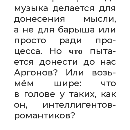
музыка дела­ется для
доне­се­ния мысли,
а не для барыша или
про­сто ради про­
цесса. Но
пыта­
что
ется доне­сти до нас
Аргонов? Или возь­
мём шире: что
в голове у таких, как
он, интеллигентов-
романтиков?