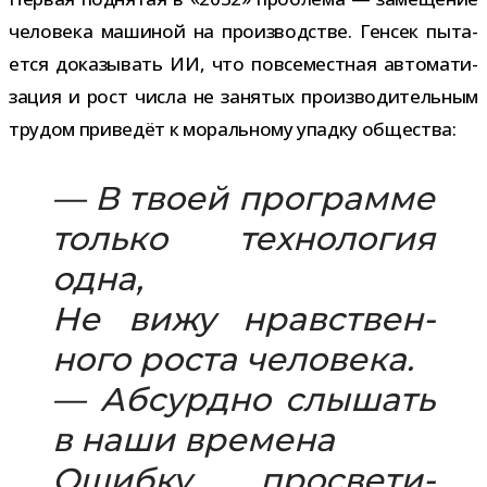
чело­века маши­ной на про­из­вод­стве. Генсек пыта­
ется дока­зы­вать ИИ, что повсе­мест­ная авто­ма­ти­
за­ция и рост числа не заня­тых про­из­во­ди­тель­ным
тру­дом при­ве­дёт к мораль­ному упадку общества:
— В твоей про­грамме
только тех­но­ло­гия
одна,
Не вижу нрав­ствен­
ного роста чело­века.
— Абсурдно слы­шать
в наши вре­мена
Ошибку про­све­ти­