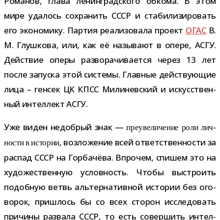
Романов, глава ленин­град­ского обкома. В этом
мире уда­лось сохра­нить СССР и ста­би­ли­зи­ро­вать
его эко­но­мику. Партия реа­ли­зо­вала про­ект
ОГАС
В.
М. Глушкова, или, как её назы­вают в опере, АСГУ.
Действие оперы раз­во­ра­чи­ва­ется через 13 лет
после запуска этой системы. Главные дей­ству­ю­щие
лица – ген­сек ЦК КПСС Милиневский и искус­ствен­
ный интел­лект АСГУ.
Уже виден недоб­рый знак —
пре­уве­ли­че­ние роли лич­
, воз­ло­же­ние всей ответ­ствен­но­сти за
но­сти в исто­рии
рас­пад СССР на Горбачёва. Впрочем, спи­шем это на
худо­же­ствен­ную услов­ность. Чтобы выстро­ить
подоб­ную ветвь аль­тер­на­тив­ной исто­рии без ого­
во­рок, при­шлось бы со всех сто­рон иссле­до­вать
при­чины раз­вала СССР, то есть совер­шить интел­