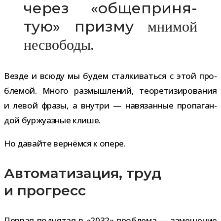
через «обще­при­ня­
тую» призму
мни­мой
.
несво­боды
Везде и всюду мы будем стал­ки­ваться с этой про­
бле­мой. Много раз­мыш­ле­ний, тео­ре­ти­зи­ро­ва­ния
и левой фразы, а внутри — навя­зан­ные про­па­ган­
дой бур­жу­аз­ные клише.
Но давайте вер­нёмся к опере.
Автоматизация, труд
и прогресс
Первая под­ня­тая в «2032» про­блема — заме­ще­ние