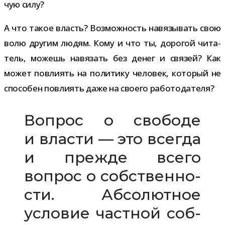
чую силу?
А что такое власть? Возможность навя­зы­вать свою
волю дру­гим людям. Кому и что ты, доро­гой чита­
тель, можешь навя­зать без денег и свя­зей? Как
может повли­ять на поли­тику чело­век, кото­рый не
спо­со­бен повли­ять даже на сво­его работодателя?
Вопрос о сво­боде
и вла­сти — это все­гда
и прежде всего
вопрос о соб­ствен­но­
сти. Абсолютное
усло­вие част­ной соб­