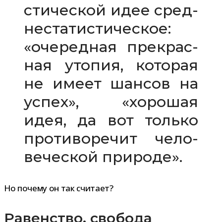
сти­че­ской идее сред­
не­ста­ти­сти­че­ское:
«оче­ред­ная пре­крас­
ная уто­пия, кото­рая
не имеет шан­сов на
успех», «хоро­шая
идея, да вот только
про­ти­во­ре­чит чело­
ве­че­ской природе».
Но почему он так считает?
Равенство, свобода