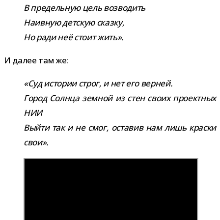
В пре­дель­ную цель воз­во­дить
Наивную дет­скую сказку,
Но ради неё стоит жить».
И далее там же:
«Суд исто­рии строг, и нет его вер­ней.
Город Солнца зем­ной из стен своих про­ект­ных
НИИ
Выйти так и не смог, оста­вив нам лишь краски
свои».