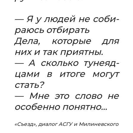
— Я у людей не соби­
ра­юсь отби­рать
Дела, кото­рые для
них и так при­ятны.
— А сколько туне­яд­
цами в итоге могут
стать?
— Мне это слово не
осо­бенно понятно…
«Съезд», диа­лог АСГУ и Милиневского