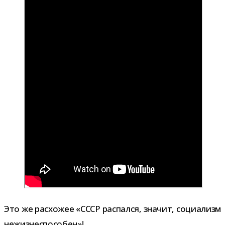
Это же рас­хо­жее «СССР рас­пался, зна­чит, соци­а­лизм
нежизнеспособен»!