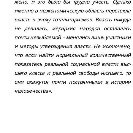
жено, и это было бы трудно учесть. Однако
именно в неэко­но­ми­че­скую область пере­текла
власть в эпоху тота­ли­та­риз­мов. Власть никуда
не дева­лась, иерар­хия наро­дов оста­ва­лась
почти незыб­ле­мой – меня­лись лишь участ­ники
и методы утвер­жде­ния вла­сти. Не исклю­чено,
что если найти нор­маль­ный коли­че­ствен­ный
пока­за­тель реаль­ной соци­аль­ной вла­сти выс­
шего класса и реаль­ной сво­боды низ­шего, то
они ока­жутся почти посто­ян­ными в исто­рии
человечества».