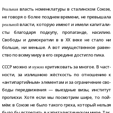
власть номен­кла­туры в ста­лин­ском Союзе,
Реальная
не говоря о более позд­нем вре­мени, не пре­вы­шала
вла­сти, кото­рую имеют и имели капи­та­ли­
реаль­ной
сты бла­го­даря под­купу, про­па­ганде, наси­лию.
Свободы и демо­кра­тии в в ХХ веке не стало ни
больше, ни меньше. А вот иму­ще­ствен­ное равен­
ство по всему миру в его сере­дине достигло пика.
СССР можно и
кри­ти­ко­вать за мно­гое. В част­
нужно
но­сти, за излиш­нюю жёст­кость по отно­ше­нию к
«анти­пар­тий­ным» эле­мен­там и за огра­ни­че­ние сво­
боды пере­дви­же­ния — выезд­ные визы, инсти­тут
про­писки. Хотя если мы посмот­рим шире, то пой­
мём: в Союзе не было такого греха, кото­рый нельзя
было бы встре­тить в капи­та­ли­сти­че­ском мире. Так,