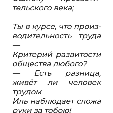
тель­ского века;
Ты в курсе, что про­из­
во­ди­тель­ность труда
—
Критерий раз­ви­то­сти
обще­ства любого?
— Есть раз­ница,
живёт ли чело­век
тру­дом
Иль наблю­дает сложа
руки за тобою!