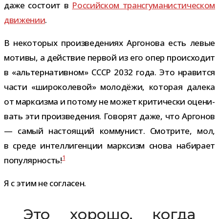
даже состоит в
Российском транс­гу­ма­ни­сти­че­ском
дви­же­нии
.
В неко­то­рых про­из­ве­де­ниях Аргонова есть левые
мотивы, а дей­ствие пер­вой из его опер про­ис­хо­дит
в «аль­тер­на­тив­ном» СССР 2032 года. Это нра­вится
части «широ­ко­ле­вой» моло­дёжи, кото­рая далека
от марк­сизма и потому не может кри­ти­че­ски оце­ни­
вать эти про­из­ве­де­ния. Говорят даже, что Аргонов
— самый насто­я­щий ком­му­нист. Смотрите, мол,
в среде интел­ли­ген­ции марк­сизм снова наби­рает
1
попу­ляр­ность!
Я с этим не согласен.
Это хорошо, когда