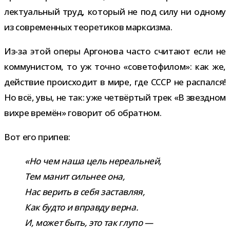
лек­ту­аль­ный труд, кото­рый не под силу ни одному
из совре­мен­ных тео­ре­ти­ков марксизма.
Из-​за этой оперы Аргонова часто счи­тают если не
ком­му­ни­стом, то уж точно «сове­то­фи­лом»: как же,
дей­ствие про­ис­хо­дит в мире, где СССР не рас­пался!
Но всё, увы, не так: уже чет­вёр­тый трек «В звезд­ном
вихре вре­мён» гово­рит об обратном.
Вот его припев:
«Но чем наша цель нере­аль­ней,
Тем манит силь­нее она,
Нас верить в себя застав­ляя,
Как будто и вправду верна.
И, может быть, это так глупо —