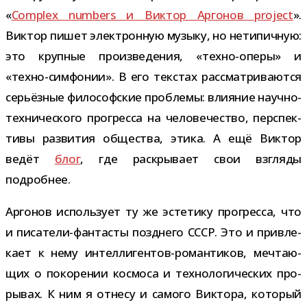
«
Complex numbers и Виктор Аргонов project
».
Виктор пишет элек­трон­ную музыку, но нети­пич­ную:
это круп­ные про­из­ве­де­ния, «техно-​оперы» и
«техно-​симфонии». В его текстах рас­смат­ри­ва­ются
серьёз­ные фило­соф­ские про­блемы: вли­я­ние научно-​
технического про­гресса на чело­ве­че­ство, пер­спек­
тивы раз­ви­тия обще­ства, этика. А ещё Виктор
ведёт
блог
, где рас­кры­вает свои взгляды
подробнее.
Аргонов исполь­зует ту же эсте­тику про­гресса, что
и писатели-​фантасты позд­него СССР. Это и при­вле­
кает к нему интеллигентов-​романтиков, меч­та­ю­
щих о поко­ре­нии кос­моса и тех­но­ло­ги­че­ских про­
ры­вах. К ним я отнесу и самого Виктора, кото­рый