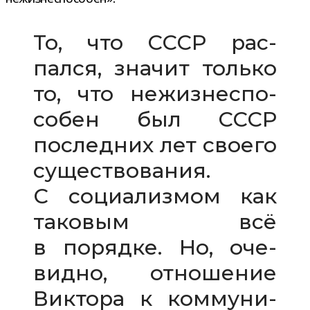
То, что СССР рас­
пался, зна­чит только
то, что нежиз­не­спо­
со­бен был СССР
послед­них лет сво­его
суще­ство­ва­ния.
С соци­а­лиз­мом как
тако­вым всё
в порядке. Но, оче­
видно, отно­ше­ние
Виктора к ком­му­ни­