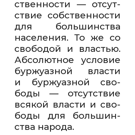
ствен­но­сти — отсут­
ствие соб­ствен­но­сти
для боль­шин­ства
насе­ле­ния. То же со
сво­бо­дой и вла­стью.
Абсолютное усло­вие
бур­жу­аз­ной вла­сти
и бур­жу­аз­ной сво­
боды — отсут­ствие
вся­кой вла­сти и сво­
боды для боль­шин­
ства народа.