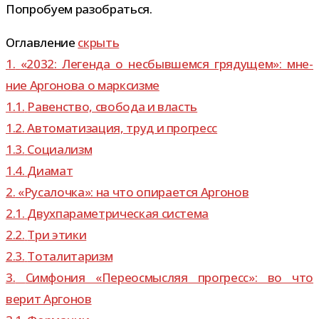
Попробуем разо­браться.
Оглавление
скрыть
1.
«2032: Легенда о несбыв­шемся гря­ду­щем»: мне­
ние Аргонова о марксизме
1.1.
Равенство, сво­бода и власть
1.2.
Автоматизация, труд и прогресс
1.3.
Социализм
1.4.
Диамат
2.
«Русалочка»: на что опи­ра­ется Аргонов
2.1.
Двухпараметрическая система
2.2.
Три этики
2.3.
Тоталитаризм
3.
Симфония «Переосмысляя про­гресс»: во что
верит Аргонов