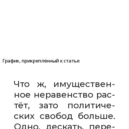
График, при­креп­лён­ный к статье
Что ж, иму­ще­ствен­
ное нера­вен­ство рас­
тёт, зато поли­ти­че­
ских сво­бод больше.
Одно, дескать, пере­