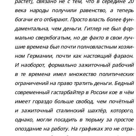
рас­тёт], свя­зано не с тем, что в сере­дине 20
века народы полу­чили равен­ство, а теперь
богачи его отби­рают. Просто власть более фун­
да­мен­тальна, чем деньги. Гитлер не был фор­
мально сверх­бо­га­тым, но де факто в свои луч­
шие вре­мена был почти пол­но­власт­ным хозя­и­
ном Германии, почти как насто­я­щий фараон.
И наобо­рот, фор­мально зажи­точ­ный рабо­чий
в те вре­мена имел мно­же­ство поли­ти­че­ских
огра­ни­че­ний на право тра­тить деньги. Бедный
совре­мен­ный гастар­бай­тер в России кое в чём
имеет гораздо больше сво­бод, чем почёт­ный
и зажи­точ­ный ста­лин­ский шах­тёр, кото­рого,
однако, могли поса­дить в тюрьму за про­стое
опоз­да­ние на работу. На гра­фи­ках это не отра­