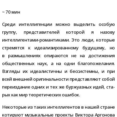
~
70
мин
Среди интел­ли­ген­ции можно выде­лить осо­бую
группу, пред­ста­ви­те­лей кото­рой я назову
интеллигентами-​романтиками. Это люди, кото­рые
стре­мятся к иде­а­ли­зи­ро­ван­ному буду­щему, но
в раз­мыш­ле­ниях опи­ра­ются не на дости­же­ния
обще­ствен­ных наук, а на одни бла­го­по­же­ла­ния.
Взгляды их иде­а­ли­стичны и бес­си­стемны, и при
всей внеш­ней ори­ги­наль­но­сти пред­став­ляют собой
пере­из­да­ние одних и тех же бур­жу­аз­ных идей, ста­
рых как мир тео­ре­ти­че­ских ошибок.
Некоторые из таких интел­ли­ген­тов в нашей стране
коти­руют музы­каль­ные про­екты Виктора Аргонова