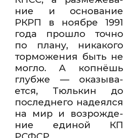
ние и осно­ва­ние
РКРП в ноябре 1991
года про­шло точно
по плану, ника­кого
тор­мо­же­ния быть не
могло. А коп­нёшь
глубже — ока­зы­ва­
ется, Тюлькин до
послед­него наде­ялся
на мир и воз­рож­де­
ние еди­ной КП
РСФСР.