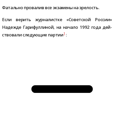
Фатально про­ва­лив все экза­мены на зрелость.
Если верить жур­на­листке «Советской России»
Надежде Гарифуллиной, на начало 1992 года дей­
1
ство­вали сле­ду­ю­щие пар­тии
: