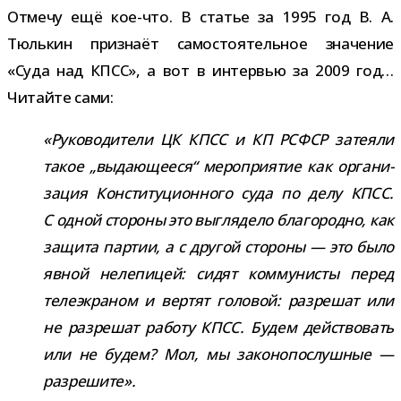
Отмечу ещё кое-​что. В ста­тье за 1995 год В. А.
Тюлькин при­знаёт само­сто­я­тель­ное зна­че­ние
«Суда над КПСС», а вот в интер­вью за 2009 год…
Читайте сами:
«Руководители ЦК КПСС и КП РСФСР зате­яли
такое „выда­ю­ще­еся“ меро­при­я­тие как орга­ни­
за­ция Конституционного суда по делу КПСС.
С одной сто­роны это выгля­дело бла­го­родно, как
защита пар­тии, а с дру­гой сто­роны — это было
явной неле­пи­цей: сидят ком­му­ни­сты перед
теле­экра­ном и вер­тят голо­вой: раз­ре­шат или
не раз­ре­шат работу КПСС. Будем дей­ство­вать
или не будем? Мол, мы зако­но­по­слуш­ные —
разрешите».