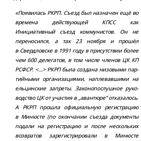
«Появилась РКРП. Съезд был назна­чен ещё во
вре­мена дей­ству­ю­щей КПСС как
Инициативный съезд ком­му­ни­стов. Он не
пере­но­сился, а так 23 ноября и про­шёл
в Свердловске в 1991 году в при­сут­ствии более
чем 600 деле­га­тов, в том числе чле­нов ЦК КП
РСФСР. <…> РКРП была создана низо­выми пар­
тий­ными орга­ни­за­ци­ями, напле­вав­шими на
ель­цин­ские запреты. Законопослушное руко­
вод­ство ЦК от уча­стия в „аван­тюре“ отка­за­лось.
А РКРП про­шла офи­ци­аль­ную реги­стра­цию
в Минюсте (по окон­ча­нии съезда доку­менты
подали на реги­стра­цию и после несколь­ких
воз­вра­тов заре­ги­стри­ро­вали в Минюсте