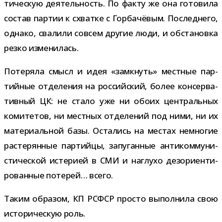
ти­че­скую дея­тель­ность. По факту же она гото­вила
состав пар­тии к схватке с Горбачёвым. Последнего,
однако, сва­лили совсем дру­гие люди, и обста­новка
резко изменилась.
Потеряла смысл и идея «замкнуть» мест­ные пар­
тий­ные отде­ле­ния на рос­сий­ский, более кон­сер­ва­
тив­ный ЦК: не стало уже ни обоих цен­траль­ных
коми­те­тов, ни мест­ных отде­ле­ний под ними, ни их
мате­ри­аль­ной базы. Остались на местах немно­гие
рас­те­рян­ные пар­тийцы, запу­ган­ные анти­ком­му­ни­
сти­че­ской исте­рией в СМИ и наглухо дез­ори­ен­ти­
ро­ван­ные поте­рей… всего.
Таким обра­зом, КП РСФСР про­сто выпол­нила свою
исто­ри­че­скую роль.