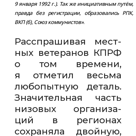
9 января 1992 г.). Так же ини­ци­а­тив­ным путём,
правда без реги­стра­ции, обра­зо­ва­лись РПК,
ВКП (б), Союз ком­му­ни­стов»
.
Расспрашивая мест­
ных вете­ра­нов КПРФ
о том вре­мени,
я отме­тил весьма
любо­пыт­ную деталь.
Значительная часть
низо­вых орга­ни­за­
ций в реги­о­нах
сохра­няла двой­ную,