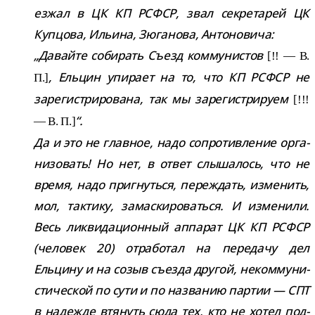
ез­жал в ЦК КП РСФСР, звал сек­ре­та­рей ЦК
Купцова, Ильина, Зюганова, Антоновича:
„Давайте соби­рать Съезд ком­му­ни­стов
[!! — В.
, Ельцин упи­рает на то, что КП РСФСР не
П.]
заре­ги­стри­ро­вана, так мы заре­ги­стри­руем
[!!!
“.
— В. П.]
Да и это не глав­ное, надо сопро­тив­ле­ние орга­
ни­зо­вать! Но нет, в ответ слы­ша­лось, что не
время, надо при­гнуться, пере­ждать, изме­нить,
мол, так­тику, замас­ки­ро­ваться. И изме­нили.
Весь лик­ви­да­ци­он­ный аппа­рат ЦК КП РСФСР
(чело­век 20) отра­бо­тал на пере­дачу дел
Ельцину и на созыв съезда дру­гой, неком­му­ни­
сти­че­ской по сути и по назва­нию пар­тии — СПТ
в надежде втя­нуть сюда тех, кто не хотел под­