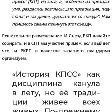
щихся“ (КПТ), из зала, а, осо­бенно из пре­зи­ди­
ума, раз­да­лись воз­гласы: „это про­во­ка­ция, под­
става“ и так далее, „уда­лить их со съезда“. Нам
при­шлось самим поки­нуть этот съезд».
Решительное раз­ме­же­ва­ние. И Съезд РКП давайте
соби­рать, и в СПТ мы уча­стие при­мем, если вый­дет
что, и РКРП в каче­стве запас­ного плац­дарма
организуем.
«История КПСС» как
дис­ци­плина канула
в лету, но её тра­ди­
ции живее всех
живых. По-​прежнему