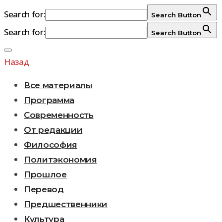
Search for:
Search Button
Search for:
Search Button
Перейти
к
Назад
содержимому
Все материалы
Программа
Современность
От редакции
Философия
Политэкономия
Прошлое
Перевод
Предшественники
Культура