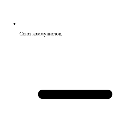
;
Союз ком­му­ни­стов