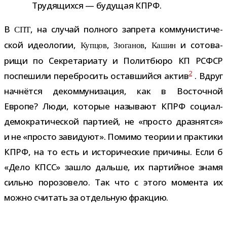
Трудящихся — буду­щая КПРФ.
В
, на слу­чай пол­ного запрета ком­му­ни­сти­че­
СПТ
ской идео­ло­гии,
,
,
и сото­ва­
Купцов
Зюганов
Кашин
рищи по Секретариату и Политбюро КП РСФСР
2
поспе­шили пере­бро­сить остав­шийся актив
. Вдруг
нач­нётся деком­му­ни­за­ция, как в Восточной
Европе? Люди, кото­рые назы­вают КПРФ социал-​
демократической пар­тией, не «про­сто драз­нятся»
и не «про­сто зави­дуют». Помимо тео­рии и прак­тики
КПРФ, на то есть и исто­ри­че­ские при­чины. Если б
«Дело КПСС» зашло дальше, их пар­тий­ное знамя
сильно поро­зо­вело. Так что с этого момента их
можно счи­тать за отдель­ную фракцию.