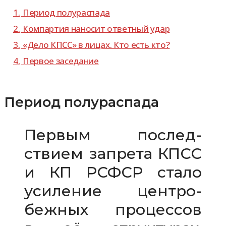
1.
Период полу­рас­пада
2.
Компартия нано­сит ответ­ный удар
3.
«Дело КПСС» в лицах. Кто есть кто?
4.
Первое засе­да­ние
Период полураспада
Первым послед­
ствием запрета КПСС
и КП РСФСР стало
уси­ле­ние цен­тро­
беж­ных про­цес­сов