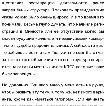
ществ­ляет рестав­ра­цию дея­тель­но­сти ранее
запре­щён­ных струк­тур». Толковать пре­зи­дент­ские
указы можно было очень широко, и в то время это
пони­мали. Весьма глупо думать, что нали­чие реги­
стра­ции в Минюсте или её отсут­ствие могло бы
спа­сти буду­щие «силь­ные и неза­ви­си­мые» ком­пар­
тии от судьбы пра­ро­ди­тель­ницы. А сей­час это как-​
то забы­лось, хотя и сам Тюлькин не смог бы отма­
заться от того обви­не­ния, что его струк­тура опи­ра­
ется на остатки мест­ных ячеек КПСС, кото­рые тоже
были запрещены.
Но довольно. Слишком мало у меня есть на руках,
чтобы раз­вить эту тему. К тому же, нет иного вари­
анта, кроме как «мчаться гало­пом». Если начи­нать