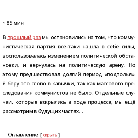
~
85
мин
В
про­шлый раз
мы оста­но­ви­лись на том, что ком­му­
ни­сти­че­ская пар­тия всё-​таки нашла в себе силы,
вос­поль­зо­ва­лась изме­не­нием поли­ти­че­ской обста­
новки, и вер­ну­лась на поли­ти­че­скую арену. Но
этому пред­ше­ство­вал дол­гий период «под­по­лья».
Я беру это слово в кавычки, так как мас­со­вого пре­
сле­до­ва­ния ком­му­ни­стов не было. Отдельные слу­
чаи, кото­рые вскры­лись в ходе про­цесса, мы ещё
рас­смот­рим в буду­щих частях…
Оглавление
скрыть