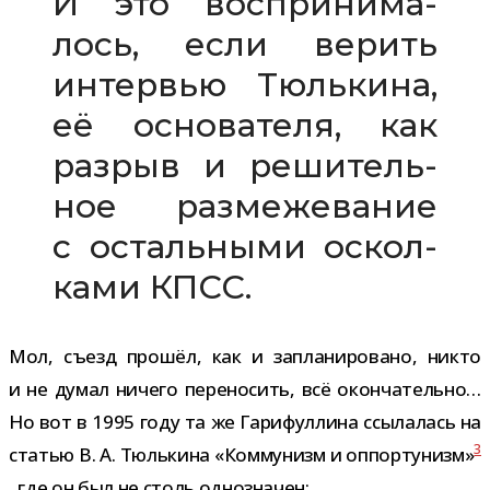
И это вос­при­ни­ма­
лось, если верить
интер­вью Тюлькина,
её осно­ва­теля, как
раз­рыв и реши­тель­
ное раз­ме­же­ва­ние
с осталь­ными оскол­
ками КПСС.
Мол, съезд про­шёл, как и запла­ни­ро­вано, никто
и не думал ничего пере­но­сить, всё окон­ча­тельно…
Но вот в 1995 году та же Гарифуллина ссы­ла­лась на
3
ста­тью В. А. Тюлькина «Коммунизм и оппор­ту­низм»
, где он был не столь однозначен: