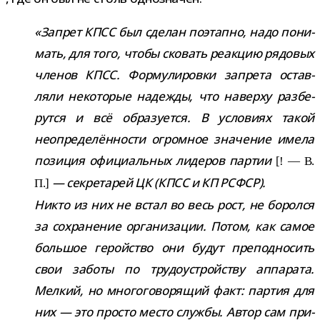
«Запрет КПСС был сде­лан поэтапно, надо пони­
мать, для того, чтобы ско­вать реак­цию рядо­вых
чле­нов КПСС. Формулировки запрета остав­
ляли неко­то­рые надежды, что наверху раз­бе­
рутся и всё обра­зу­ется. В усло­виях такой
неопре­де­лён­но­сти огром­ное зна­че­ние имела
пози­ция офи­ци­аль­ных лиде­ров пар­тии
[! — В.
— сек­ре­та­рей ЦК (КПСС и КП РСФСР).
П.]
Никто из них не встал во весь рост, не боролся
за сохра­не­ние орга­ни­за­ции. Потом, как самое
боль­шое герой­ство они будут пре­под­но­сить
свои заботы по тру­до­устрой­ству аппа­рата.
Мелкий, но мно­го­го­во­ря­щий факт: пар­тия для
них — это про­сто место службы. Автор сам при­