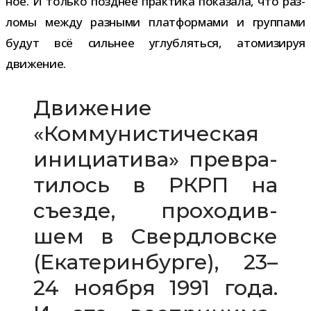
ное. И только позд­нее прак­тика пока­зала, что раз­
ломы между раз­ными плат­фор­мами и груп­пами
будут всё силь­нее углуб­ляться, ато­ми­зи­руя
движение.
Движение
«Коммунистическая
ини­ци­а­тива» пре­вра­
ти­лось в РКРП на
съезде, про­хо­див­
шем в Свердловске
(Екатеринбурге), 23–
24 ноября 1991 года.