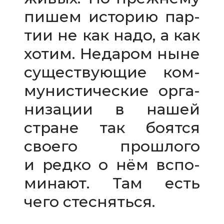
пишем исто­рию пар­
тии не как надо, а как
хотим. Недаром ныне
суще­ству­ю­щие ком­
му­ни­сти­че­ские орга­
ни­за­ции в нашей
стране так боятся
сво­его про­шлого
и редко о нём вспо­
ми­нают. Там есть
чего стесняться.