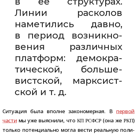
в её струк­ту­рах.
Линии рас­ко­лов
наме­ти­лись давно,
в период воз­ник­но­
ве­ния раз­лич­ных
плат­форм: демо­кра­
ти­че­ской, боль­ше­
вист­ской, марк­сист­
ской и т. д.
Ситуация была вполне зако­но­мер­ная. В
пер­вой
части
мы уже выяс­нили, что
(она же
)
КП РСФСР
РКП
только потен­ци­ально могла вести реаль­ную поли­