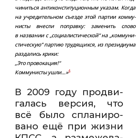
чи­ниться анти­кон­сти­ту­ци­он­ным ука­зам. Когда
на учре­ди­тель­ном съезде этой пар­тии ком­му­
ни­сты внесли поправку: заме­нить слово
в назва­нии с „соци­а­ли­сти­че­ской“ на „ком­му­ни­
сти­че­скую“ пар­тию тру­дя­щихся, из пре­зи­ди­ума
раз­да­лись крики:
„Это про­во­ка­ция!“
4
Коммунисты ушли…»
В 2009 году про­дви­
га­лась вер­сия, что
всё было спла­ни­ро­
вано ещё при жизни
КПСС, а раз­ме­же­ва­