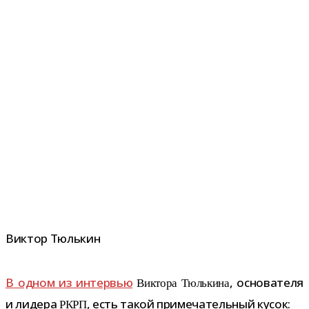
Виктор Тюлькин
В одном из интер­вью
, осно­ва­теля
Виктора Тюлькина
и лидера
, есть такой при­ме­ча­тель­ный кусок:
РКРП