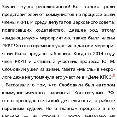
Звучит жутко рево­лю­ци­онно! Вот только среди
пред­ста­ви­те­лей от ком­му­ни­стов на про­цессе были
члены РКРП. И среди депу­та­тов Верховного совета,
под­пи­сав­ших хода­тай­ство, дав­шее ход этому
«выда­ю­ще­муся» меро­при­я­тию, также были члены
РКРП! Хотя со вре­ме­нем уча­стие в дан­ном меро­при­
я­тии было пре­дано забве­нию. Когда в 2014 году
член РКРП и актив­ный участ­ник про­цесса Ю. М.
Слободкин ушёл из жизни, газета «Мысль» в некро­
5
логе даже не упо­мя­нула его уча­стие в «Деле КПСС»
. Рассказали о том, что Слободкин был авто­ром
ком­му­ни­сти­че­ского вари­анта Конституции РФ,
о его пре­по­да­ва­тель­ской дея­тель­но­сти, о работе
народ­ным судьёй. Но о глав­ном про­цессе в его
карьере — ни строчки. Просто выма­рано из