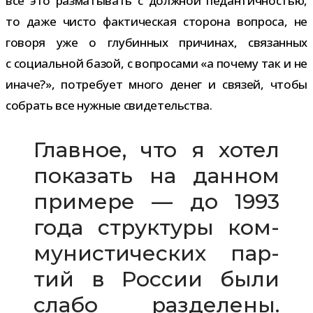
всё это раз­ма­ты­вать с долж­ной педан­тич­но­стью,
то даже чисто фак­ти­че­ская сто­рона вопроса, не
говоря уже о глу­бин­ных при­чи­нах, свя­зан­ных
с соци­аль­ной базой, с вопро­сами «а почему так и не
иначе?», потре­бует много денег и свя­зей, чтобы
собрать все нуж­ные свидетельства.
Главное, что я хотел
пока­зать на дан­ном
при­мере — до 1993
года струк­туры ком­
му­ни­сти­че­ских пар­
тий в России были
слабо раз­де­лены.