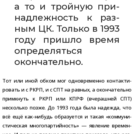
а то и трой­ную при­
над­леж­ность к раз­
ным ЦК. Только в 1993
году при­шло время
опре­де­ляться
окончательно.
Тот или иной обком мог одно­вре­менно кон­так­ти­
ро­вать и с РКРП, и с СПТ на рав­ных, а окон­ча­тельно
при­мкнуть к РКРП или КПРФ (вче­раш­ней СПТ)
несколько позже. До 1993 года была надежда, что
всё ещё как-​нибудь обра­зу­ется и такая «ком­му­ни­
сти­че­ская мно­го­пар­тий­ность» — явле­ние вре­мен­