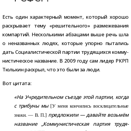
Есть один харак­тер­ный момент, кото­рый хорошо
рас­кры­вает тему «реши­тель­ного» раз­ме­же­ва­ния
ком­пар­тий. Несколькими абза­цами выше речь шла
о нена­зван­ных людях, кото­рые упорно пыта­лись
дать Социалистической пар­тии тру­дя­щихся ком­му­
ни­сти­че­ское назва­ние. В 2009 году cам лидер РКРП
Тюлькин рас­крыл, что это были за люди.
Вот цитата:
«На Учредительном съезде этой пар­тии, когда
с три­буны мы
[У меня кон­чи­лись вос­кли­ца­тель­ные
пред­ло­жили — давайте возь­мём
знаки. — В. П.]
назва­ние „Коммунистическая пар­тия тру­дя­