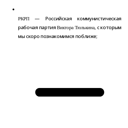
— Российская ком­му­ни­сти­че­ская
РКРП
рабо­чая пар­тия
, с кото­рым
Виктора Тюлькина
мы скоро позна­ко­мимся поближе;