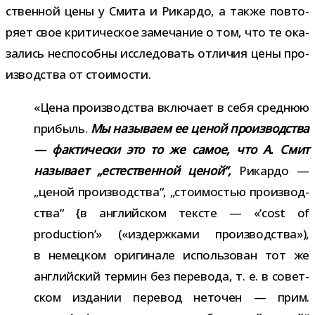
ствен­ной цены у Смита и Рикардо, а также повто­
ряет свое кри­ти­че­ское заме­ча­ние о том, что те ока­
за­лись неспо­собны иссле­до­вать отли­чия цены про­
из­вод­ства от стоимости.
«Цена про­из­вод­ства вклю­чает в себя сред­нюю
при­быль.
Мы назы­ваем ее ценой про­из­вод­ства
— фак­ти­че­ски это то же самое, что А. Смит
назы­вает „есте­ствен­ной ценой“,
Рикардо —
„ценой про­из­вод­ства“, „сто­и­мо­стью про­из­вод­
ства“ {в англий­ском тек­сте — «‘cost of
production’» («издерж­ками про­из­вод­ства»),
в немец­ком ори­ги­нале исполь­зо­ван тот же
англий­ский тер­мин без пере­вода, т. е. в совет­
ском изда­нии пере­вод нето­чен — прим.