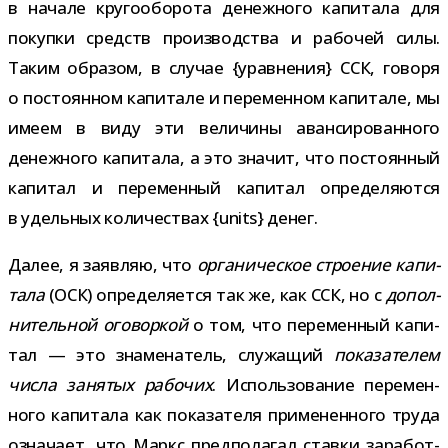
в начале кру­го­обо­рота денеж­ного капи­тала для
покупки средств про­из­вод­ства и рабо­чей силы.
Таким обра­зом, в слу­чае {урав­не­ния} ССК, говоря
о посто­ян­ном капи­тале и пере­мен­ном капи­тале, мы
имеем в виду эти вели­чины аван­си­ро­ван­ного
денеж­ного капи­тала, а это зна­чит, что посто­ян­ный
капи­тал и пере­мен­ный капи­тал опре­де­ля­ются
в удель­ных коли­че­ствах {units} денег.
Далее, я заяв­ляю, что
орга­ни­че­ское стро­е­ние капи­
тала
(ОСК) опре­де­ля­ется так же, как ССК, но с
допол­
ни­тель­ной ого­вор­кой
о том, что пере­мен­ный капи­
тал — это зна­ме­на­тель, слу­жа­щий
пока­за­те­лем
числа заня­тых рабо­чих
. Использование пере­мен­
ного капи­тала как пока­за­теля при­ме­нен­ного труда
озна­чает, что Маркс пред­по­ла­гал ставки зара­бот­