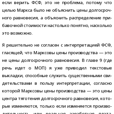
если верить ФСФ, это не про­блема, потому что
целью Маркса было не объ­яс­нить цены дол­го­сроч­
ного рав­но­ве­сия, а объ­яс­нить рас­пре­де­ле­ние при­
ба­воч­ной сто­и­мо­сти настолько понятно, насколько
это возможно.
Я реши­тельно не согла­сен с интер­пре­та­цией ФСФ,
гла­ся­щей, что Марксовы цены про­из­вод­ства — это
не цены дол­го­сроч­ного рав­но­ве­сия. В главе 9 (где
речь идет о МОП) я уже при­во­дил тек­сто­вые
выкладки, спо­соб­ные слу­жить суще­ствен­ными сви­
де­тель­ствами в пользу интер­пре­та­ции, согласно
кото­рой Марксовы цены про­из­вод­ства — это цены
цен­тра тяго­те­ния дол­го­сроч­ного рав­но­ве­сия, кото­
рые изме­ня­ются, только если изме­ня­ется про­из­во­
ди­тель­ность или реаль­ная зара­бот­ная плата.