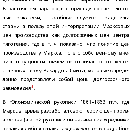
В насто­я­щем пара­графе я при­веду новые тек­сто­
вые выкладки, спо­соб­ные слу­жить сви­де­тель­
ствами в пользу этой интер­пре­та­ции Марксовых
цен про­из­вод­ства как дол­го­сроч­ных цен цен­тра
тяго­те­ния, где в т. ч. пока­зано, что поня­тие цен
про­из­вод­ства у Маркса, по его соб­ствен­ному мне­
нию, в сущ­но­сти, ничем не отли­ча­ется от «есте­
ствен­ных цен» у Рикардо и Смита, кото­рые опре­де­
ленно пред­став­ляли собой цены дол­го­сроч­ного
4
рав­но­ве­сия
.
В «Экономической руко­писи 1861–1863 гг.», где
Маркс впер­вые раз­ра­бо­тал свою тео­рию цен про­из­
вод­ства (в этой руко­писи он назы­вал их «сред­ними
ценами» либо «ценами издер­жек»), он в подроб­но­