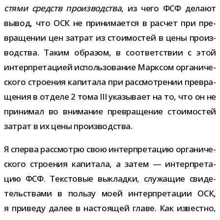
стями средств про­из­вод­ства
, из чего ФСФ делают
вывод, что ОСК не при­ни­ма­ется в рас­чет при пре­
вра­ще­нии цен затрат из сто­и­мо­стей в цены про­из­
вод­ства. Таким обра­зом, в соот­вет­ствии с этой
интер­пре­та­цией исполь­зо­ва­ние Марксом орга­ни­че­
ского стро­е­ния капи­тала при рас­смот­ре­нии пре­вра­
ще­ния в отделе 2 тома III ука­зы­вает на то, что он не
при­ни­мал во вни­ма­ние пре­вра­ще­ние сто­и­мо­стей
затрат в их цены производства.
Я сперва рас­смотрю свою интер­пре­та­цию орга­ни­че­
ского стро­е­ния капи­тала, а затем — интер­пре­та­
цию ФСФ. Текстовые выкладки, слу­жа­щие сви­де­
тель­ствами в пользу моей интер­пре­та­ции ОСК,
я при­веду далее в насто­я­щей главе. Как известно,