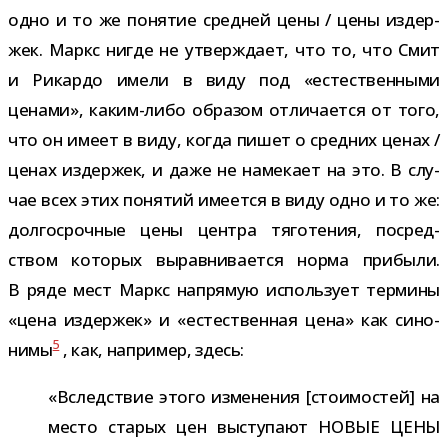
одно и то же поня­тие сред­ней цены / цены издер­
жек. Маркс нигде не утвер­ждает, что то, что Смит
и Рикардо имели в виду под «есте­ствен­ными
ценами», каким-​либо обра­зом отли­ча­ется от того,
что он имеет в виду, когда пишет о сред­них ценах /
ценах издер­жек, и даже не наме­кает на это. В слу­
чае всех этих поня­тий име­ется в виду одно и то же:
дол­го­сроч­ные цены цен­тра тяго­те­ния, посред­
ством кото­рых вырав­ни­ва­ется норма при­были.
В ряде мест Маркс напря­мую исполь­зует тер­мины
«цена издер­жек» и «есте­ствен­ная цена» как сино­
5
нимы
, как, напри­мер, здесь:
«Вследствие этого изме­не­ния [сто­и­мо­стей] на
место ста­рых цен высту­пают НОВЫЕ ЦЕНЫ