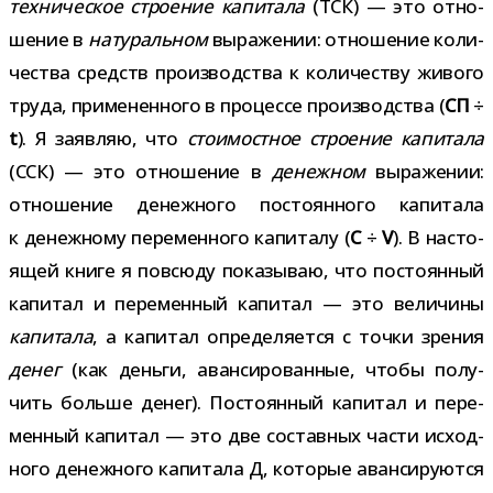
тех­ни­че­ское стро­е­ние капи­тала
(ТСК) — это отно­
ше­ние в
нату­раль­ном
выра­же­нии: отно­ше­ние коли­
че­ства средств про­из­вод­ства к коли­че­ству живого
труда, при­ме­нен­ного в про­цессе про­из­вод­ства (
СП
÷
t
). Я заяв­ляю, что
сто­и­мост­ное стро­е­ние капи­тала
(ССК) — это отно­ше­ние в
денеж­ном
выра­же­нии:
отно­ше­ние денеж­ного посто­ян­ного капи­тала
к денеж­ному пере­мен­ного капи­талу (
C
÷
V
). В насто­
я­щей книге я повсюду пока­зы­ваю, что посто­ян­ный
капи­тал и пере­мен­ный капи­тал — это вели­чины
капи­тала
, а капи­тал опре­де­ля­ется с точки зре­ния
денег
(как деньги, аван­си­ро­ван­ные, чтобы полу­
чить больше денег). Постоянный капи­тал и пере­
мен­ный капи­тал — это две состав­ных части исход­
ного денеж­ного капи­тала Д, кото­рые аван­си­ру­ются