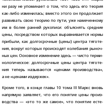
ни разу не упо­ми­нает о том, что здесь его тео­рия
как-​либо изме­ни­лась; вме­сто этого он про­дол­жает
раз­ви­вать свою тео­рию по пути, уже наме­чен­ному
им в более ран­ней руко­писи: объ­яс­нять сред­ние
цены, посред­ством кото­рых вырав­ни­ва­ется нормы
при­были, как дол­го­сроч­ные {цены} цен­тра тяго­те­
ния, вокруг кото­рых про­ис­хо­дят коле­ба­ния рыноч­
ных цен. Основное изме­не­ние здесь — чисто тер­ми­
но­ло­ги­че­ское: дол­го­сроч­ные цены цен­тра тяго­те­
ния теперь назы­ва­ются «ценами про­из­вод­ства»,
а не «ценами издержек».
Кроме того, в конце главы 10 тома III Маркс вновь
напря­мую заяв­ляет, что его поня­тие цены про­из­
вод­ства — «это то же самое», что поня­тие есте­