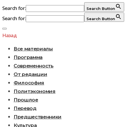
Search for:
Search Button
Search for:
Search Button
Перейти
к
Назад
содержимому
Все материалы
Программа
Современность
От редакции
Философия
Политэкономия
Прошлое
Перевод
Предшественники
Культура