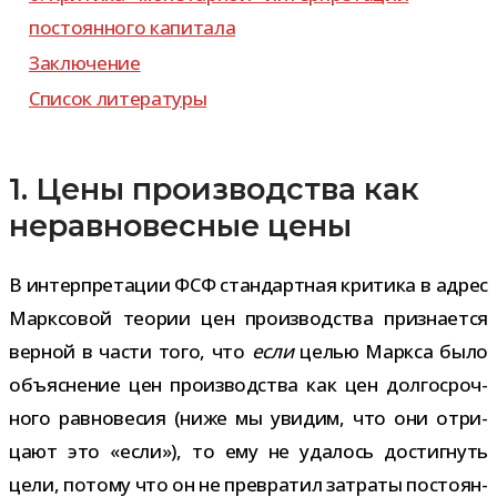
посто­ян­ного капитала
Заключение
Список лите­ра­туры
1. Цены производства как
неравновесные цены
В интер­пре­та­ции ФСФ стан­дарт­ная кри­тика в адрес
Марксовой тео­рии цен про­из­вод­ства при­зна­ется
вер­ной в части того, что
если
целью Маркса было
объ­яс­не­ние цен про­из­вод­ства как цен дол­го­сроч­
ного рав­но­ве­сия (ниже мы уви­дим, что они отри­
цают это «если»), то ему не уда­лось достиг­нуть
цели, потому что он не пре­вра­тил затраты посто­ян­