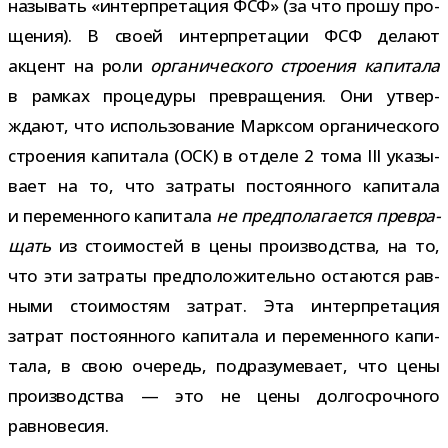
назы­вать «интер­пре­та­ция ФСФ» (за что прошу про­
ще­ния). В своей интер­пре­та­ции ФСФ делают
акцент на роли
орга­ни­че­ского стро­е­ния капи­тала
в рам­ках про­це­дуры пре­вра­ще­ния. Они утвер­
ждают, что исполь­зо­ва­ние Марксом орга­ни­че­ского
стро­е­ния капи­тала (ОСК) в отделе 2 тома III ука­зы­
вает на то, что затраты посто­ян­ного капи­тала
и пере­мен­ного капи­тала
не пред­по­ла­га­ется пре­вра­
щать
из сто­и­мо­стей в цены про­из­вод­ства, на то,
что эти затраты пред­по­ло­жи­тельно оста­ются рав­
ными сто­и­мо­стям затрат. Эта интер­пре­та­ция
затрат посто­ян­ного капи­тала и пере­мен­ного капи­
тала, в свою оче­редь, под­ра­зу­ме­вает, что цены
про­из­вод­ства — это не цены дол­го­сроч­ного
равновесия.