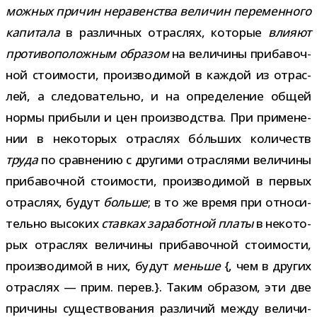
мож­ных при­чин нера­вен­ства вели­чин пере­мен­ного
капи­тала
в раз­лич­ных отрас­лях, кото­рые
вли­яют
про­ти­во­по­лож­ным обра­зом
на вели­чины при­ба­воч­
ной сто­и­мо­сти, про­из­во­ди­мой в каж­дой из отрас­
лей, а сле­до­ва­тельно, и на опре­де­ле­ние общей
нормы при­были и цен про­из­вод­ства. При при­ме­не­
нии в неко­то­рых отрас­лях бо́льших коли­честв
труда
по срав­не­нию с дру­гими отрас­лями вели­чины
при­ба­воч­ной сто­и­мо­сти, про­из­во­ди­мой в пер­вых
отрас­лях, будут
больше
; в то же время при отно­си­
тельно высо­ких
став­ках зара­бот­ной платы
в неко­то­
рых отрас­лях вели­чины при­ба­воч­ной сто­и­мо­сти,
про­из­во­ди­мой в них, будут
меньше
{, чем в дру­гих
отрас­лях — прим. перев.}. Таким обра­зом, эти две
при­чины суще­ство­ва­ния раз­ли­чий между вели­чи­