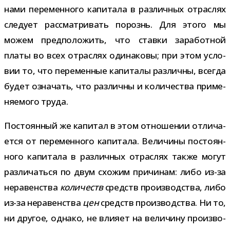
нами пере­мен­ного капи­тала в раз­лич­ных отрас­лях
сле­дует рас­смат­ри­вать порознь. Для этого мы
можем пред­по­ло­жить, что ставки зара­бот­ной
платы во всех отрас­лях оди­на­ковы; при этом усло­
вии то, что пере­мен­ные капи­талы раз­личны, все­гда
будет озна­чать, что раз­личны и коли­че­ства при­ме­
ня­е­мого труда.
Постоянный же капи­тал в этом отно­ше­нии отли­ча­
ется от пере­мен­ного капи­тала. Величины посто­ян­
ного капи­тала в раз­лич­ных отрас­лях также могут
раз­ли­чаться по двум схо­жим при­чи­нам: либо из-​за
нера­вен­ства
коли­честв
средств про­из­вод­ства, либо
из-​за нера­вен­ства
цен
средств про­из­вод­ства. Ни то,
ни дру­гое, однако, не вли­яет на вели­чину про­из­во­