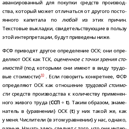
аван­си­ро­ван­ный для покупки средств про­из­вод­
ства, кото­рый может отли­чаться от дру­гого посто­
ян­ного капи­тала по
любой
из этих при­чин.
Текстовые выкладки, сви­де­тель­ству­ю­щие в пользу
этой интер­пре­та­ции, будут при­ве­дены ниже.
ФСФ при­во­дят дру­гое опре­де­ле­ние ОСК; они опре­
де­ляют ОСК как ТСК,
оце­нен­ное с точки зре­ния сто­
и­мо­стей
(под кото­рыми они имеют в виду тру­до­
10
вые сто­и­мо­сти)
. Если гово­рить кон­крет­нее, ФСФ
опре­де­ляют ОСК как отно­ше­ние
тру­до­вой сто­и­мо­
сти
средств про­из­вод­ства к коли­че­ству при­ме­нен­
ного живого труда (
ССП
÷
t
). Таким обра­зом, зна­ме­
на­тель в {урав­не­нии} ОСК (
t
) у них такой же, как
у меня. Числители {в этом урав­не­нии} у нас, однако,
раз­ные. Начать здесь сле­дует с того, что они интер­