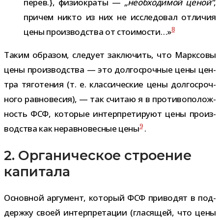
перев.}, физио­краты —
„необ­хо­ди­мой ценой“
,
при­чем никто из них не иссле­до­вал отли­чия
8
цены про­из­вод­ства от сто­и­мо­сти…»
Таким обра­зом, сле­дует заклю­чить, что Марксовы
цены про­из­вод­ства — это дол­го­сроч­ные цены цен­
тра тяго­те­ния (т. е. клас­си­че­ские цены дол­го­сроч­
ного рав­но­ве­сия), — так счи­таю я в про­ти­во­по­лож­
ность ФСФ, кото­рые интер­пре­ти­руют цены про­из­
9
вод­ства как нерав­но­вес­ные цены
.
2. Органическое строение
капитала
Основной аргу­мент, кото­рый ФСФ при­во­дят в под­
держку своей интер­пре­та­ции (гла­ся­щей, что цены