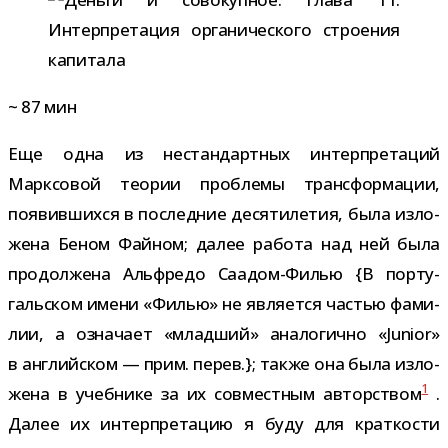
~
87
мин
Еще одна из нестан­дарт­ных интер­пре­та­ций
Марксовой тео­рии про­блемы транс­фор­ма­ции,
появив­шихся в послед­ние деся­ти­ле­тия, была изло­
жена Беном Файном; далее работа над ней была
про­дол­жена Альфредо Саадом-​Филью {В пор­ту­
галь­ском имени «Филью» не явля­ется частью фами­
лии, а озна­чает «млад­ший» ана­ло­гично «Junior»
в англий­ском — прим. перев.}; также она была изло­
1
жена в учеб­нике за их сов­мест­ным автор­ством
.
Далее их интер­пре­та­цию я буду для крат­ко­сти