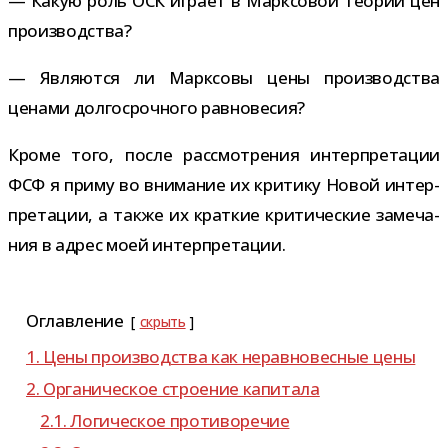
— Какую роль ОСК играет в Марксовой тео­рии цен
производства?
— Являются ли Марксовы цены про­из­вод­ства
ценами дол­го­сроч­ного равновесия?
Кроме того, после рас­смот­ре­ния интер­пре­та­ции
ФСФ я приму во вни­ма­ние их кри­тику Новой интер­
пре­та­ции, а также их крат­кие кри­ти­че­ские заме­ча­
ния в адрес моей интерпретации.
Оглавление
скрыть
1. Цены про­из­вод­ства как нерав­но­вес­ные цены
2. Органическое стро­е­ние капитала
2.1. Логическое противоречие