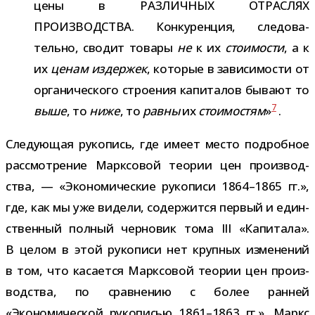
цены в РАЗЛИЧНЫХ ОТРАСЛЯХ
ПРОИЗВОДСТВА. Конкуренция, сле­до­ва­
тельно, сво­дит товары
не
к их
сто­и­мо­сти
, а к
их
ценам издер­жек
, кото­рые в зави­си­мо­сти от
орга­ни­че­ского стро­е­ния капи­та­лов бывают то
7
выше
, то
ниже
, то
равны
их
сто­и­мо­стям
»
.
Следующая руко­пись, где имеет место подроб­ное
рас­смот­ре­ние Марксовой тео­рии цен про­из­вод­
ства, — «Экономические руко­писи 1864–1865 гг.»,
где, как мы уже видели, содер­жится пер­вый и един­
ствен­ный пол­ный чер­но­вик тома III «Капитала».
В целом в этой руко­писи нет круп­ных изме­не­ний
в том, что каса­ется Марксовой тео­рии цен про­из­
вод­ства, по срав­не­нию с более ран­ней
«Экономической руко­пи­сью 1861–1863 гг.». Маркс