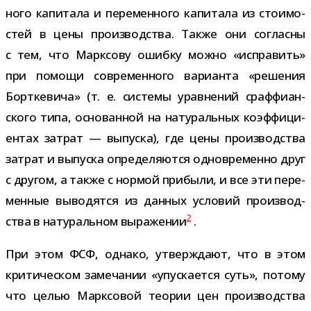
ного капи­тала и пере­мен­ного капи­тала из сто­и­мо­
стей в цены про­из­вод­ства. Также они согласны
с тем, что Марксову ошибку можно «испра­вить»
при помощи совре­мен­ного вари­анта «реше­ния
Борткевича» (т. е. системы урав­не­ний сраф­фи­ан­
ского типа, осно­ван­ной на нату­раль­ных коэф­фи­ци­
ен­тах затрат — выпуска), где цены про­из­вод­ства
затрат и выпуска опре­де­ля­ются одно­вре­менно друг
с дру­гом, а также с нор­мой при­были, и все эти пере­
мен­ные выво­дятся из дан­ных усло­вий про­из­вод­
2
ства в нату­раль­ном выра­же­нии
.
При этом ФСФ, однако, утвер­ждают, что в этом
кри­ти­че­ском заме­ча­нии «упус­ка­ется суть», потому
что целью Марксовой тео­рии цен про­из­вод­ства