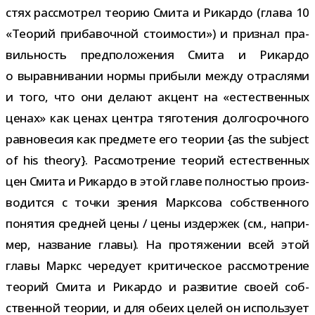
стях рас­смот­рел тео­рию Смита и Рикардо (глава 10
«Теорий при­ба­воч­ной сто­и­мо­сти») и при­знал пра­
виль­ность пред­по­ло­же­ния Смита и Рикардо
о вырав­ни­ва­нии нормы при­были между отрас­лями
и того, что они делают акцент на «есте­ствен­ных
ценах» как ценах цен­тра тяго­те­ния дол­го­сроч­ного
рав­но­ве­сия как пред­мете его тео­рии {as the subject
of his theory}. Рассмотрение тео­рий есте­ствен­ных
цен Смита и Рикардо в этой главе пол­но­стью про­из­
во­дится с точки зре­ния Марксова соб­ствен­ного
поня­тия сред­ней цены / цены издер­жек (см., напри­
мер, назва­ние главы). На про­тя­же­нии всей этой
главы Маркс чере­дует кри­ти­че­ское рас­смот­ре­ние
тео­рий Смита и Рикардо и раз­ви­тие своей соб­
ствен­ной тео­рии, и для обеих целей он исполь­зует