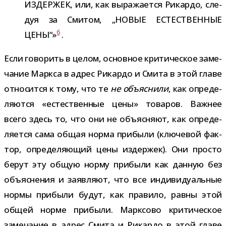
ИЗДЕРЖЕК, или, как выра­жа­ется Рикардо, сле­
дуя за Смитом, „НОВЫЕ ЕСТЕСТВЕННЫЕ
6
ЦЕНЫ“»
.
Если гово­рить в целом, основ­ное кри­ти­че­ское заме­
ча­ние Маркса в адрес Рикардо и Смита в этой главе
отно­сится к тому, что те
не объ­яс­нили
, как опре­де­
ля­ются «есте­ствен­ные цены» това­ров. Важнее
всего здесь то, что они не объ­яс­няют, как опре­де­
ля­ется сама общая норма при­были (клю­че­вой фак­
тор, опре­де­ля­ю­щий цены издер­жек). Они про­сто
берут эту общую норму при­были как дан­ную без
объ­яс­не­ния и заяв­ляют, что все инди­ви­ду­аль­ные
нормы при­были будут, как пра­вило, равны этой
общей норме при­были. Марксово кри­ти­че­ское
заме­ча­ние в адрес Смита и Рикардо в этой главе