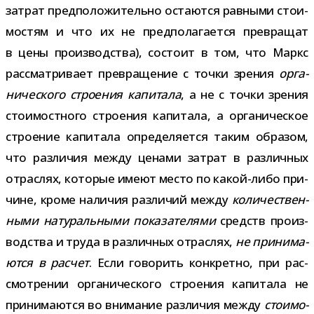
затрат пред­по­ло­жи­тельно оста­ются рав­ными сто­и­
мо­стям и что их не пред­по­ла­га­ется пре­вра­щат
в цены про­из­вод­ства), состоит в том, что Маркс
рас­смат­ри­вает пре­вра­ще­ние с точки зре­ния
орга­
ни­че­ского стро­е­ния капи­тала
, а не с точки зре­ния
сто­и­мост­ного стро­е­ния капи­тала, а орга­ни­че­ское
стро­е­ние капи­тала опре­де­ля­ется таким обра­зом,
что раз­ли­чия между ценами затрат в раз­лич­ных
отрас­лях, кото­рые имеют место по какой-​либо при­
чине, кроме нали­чия раз­ли­чий между
коли­че­ствен­
ными нату­раль­ными пока­за­те­лями
средств про­из­
вод­ства и труда в раз­лич­ных отрас­лях,
не при­ни­ма­
ются в рас­чет
. Если гово­рить кон­кретно, при рас­
смот­ре­нии орга­ни­че­ского стро­е­ния капи­тала не
при­ни­ма­ются во вни­ма­ние раз­ли­чия между
сто­и­мо­