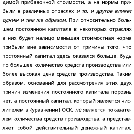
ди­мой при­ба­воч­ной сто­и­мо­сти, а на нормы при­
были в раз­лич­ных отрас­лях
и то, и дру­гое
вли­яет
одним и тем же обра­зом
. При отно­си­тельно боль­
шем посто­ян­ном капи­тале в неко­то­рых отрас­лях
в них будет налицо мень­шая сто­и­мост­ная норма
при­были вне зави­си­мо­сти от при­чины того, что
посто­ян­ный капи­тал здесь ока­зался больше, будь
то боль­шее коли­че­ство средств про­из­вод­ства или
более высо­кая цена средств про­из­вод­ства. Таким
обра­зом, осно­ва­ний для рас­смот­ре­ния этих двух
при­чин изме­не­ния посто­ян­ного капи­тала порознь
нет, а посто­ян­ный капи­тал, кото­рый явля­ется чис­
ли­те­лем в {урав­не­нии} ОСК,
не
явля­ется пока­за­те­
лем коли­че­ства средств про­из­вод­ства, а пред­став­
ляет собой дей­стви­тель­ный денеж­ный капи­тал,