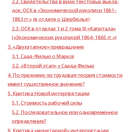
2.2. Свидетельства в виде тек­сто­вых выкла­
док: ОСК в «Экономической руко­писи 1861–
1863 гг.» (в отделе о Шербюлье)
2.3. ОСК в отде­лах 1 и 2 тома III «Капитала»
(«Экономических руко­пи­сей 1864–1865 гг.»)
3. «Двухэтапное» превращение
3.1. Саад-​Филью о Марксе
3.2. «Второй этап» у Саада-Филью
4. По-​прежнему ли тру­до­вая тео­рия сто­и­мо­сти
имеет суще­ствен­ное значение?
5. Критика Новой интерпретации
5.1. Стоимость рабо­чей силы
5.2. Последовательное или одно­вре­мен­ное
определение?
6. Критика «моне­тар­ной» интер­пре­та­ции