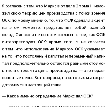
Я согла­сен с тем, что Маркс в отделе 2 тома III изло­
жил свою тео­рию цен про­из­вод­ства с точки зре­ния
ОСК; по моему мне­нию, то, что ФСФ сде­лали акцент
на этом моменте, пред­став­ляет собой важ­ный
вклад. Однако я не во всем согла­сен с тем, как ФСФ
интер­пре­ти­руют ОСК; кроме того, я не согла­сен
с тем, что исполь­зо­ва­ние Марксом ОСК ука­зы­вает
на то, что посто­ян­ный капи­тал и пере­мен­ный капи­
тал пред­по­ло­жи­тельно оста­ются рав­ными сто­и­мо­
стям, и с тем, что цены про­из­вод­ства — это нерав­
но­вес­ные цены. Вот вопросы, на кото­рых мы сосре­
до­то­чимся в насто­я­щей главе:
— Какое именно опре­де­ле­ние Маркс дал ОСК?