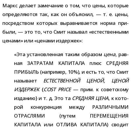
Маркс делает заме­ча­ние о том, что цены, кото­рые
опре­де­ля­ются так, как он объ­яс­нил, — т. е. цены,
посред­ством кото­рых вырав­ни­ва­ется норма при­
были, — это то, что Смит назы­вал «есте­ствен­ными
ценами» или «ценами издержек»:
«Эта уста­нов­лен­ная таким обра­зом
цена
, рав­
ная ЗАТРАТАМ КАПИТАЛА плюс СРЕДНЯЯ
ПРИБЫЛЬ (напри­мер, 10%), и есть то, что Смит
назы­вает
ЕСТЕСТВЕННОЙ ЦЕНОЙ, ЦЕНОЙ
ИЗДЕРЖЕК
{
COST PRICE
— прим. к совет­скому
изда­нию} и т. д. Это та
СРЕДНЯЯ ЦЕНА
, к кото­
рой кон­ку­рен­ция между РАЗЛИЧНЫМИ
ОТРАСЛЯМИ (путем ПЕРЕМЕЩЕНИЯ
КАПИТАЛА или ОТЛИВА КАПИТАЛА) сво­дит