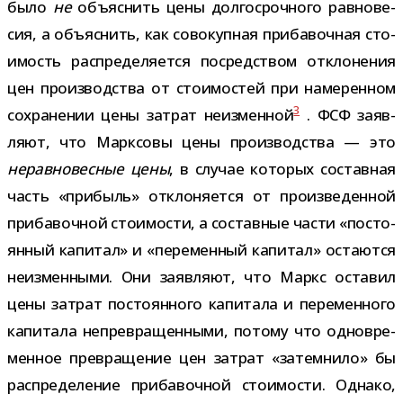
было
не
объ­яс­нить цены дол­го­сроч­ного рав­но­ве­
сия, а объ­яс­нить, как сово­куп­ная при­ба­воч­ная сто­
и­мость рас­пре­де­ля­ется посред­ством откло­не­ния
цен про­из­вод­ства от сто­и­мо­стей при наме­рен­ном
3
сохра­не­нии цены затрат неиз­мен­ной
. ФСФ заяв­
ляют, что Марксовы цены про­из­вод­ства — это
нерав­но­вес­ные цены
, в слу­чае кото­рых состав­ная
часть «при­быль» откло­ня­ется от про­из­ве­ден­ной
при­ба­воч­ной сто­и­мо­сти, а состав­ные части «посто­
ян­ный капи­тал» и «пере­мен­ный капи­тал» оста­ются
неиз­мен­ными. Они заяв­ляют, что Маркс оста­вил
цены затрат посто­ян­ного капи­тала и пере­мен­ного
капи­тала непре­вра­щен­ными, потому что одно­вре­
мен­ное пре­вра­ще­ние цен затрат «затем­нило» бы
рас­пре­де­ле­ние при­ба­воч­ной сто­и­мо­сти. Однако,