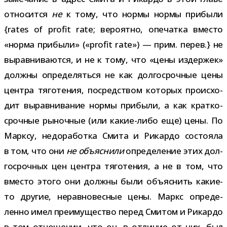
отно­сится
не
к тому, что нормы нормы при­были
{rates of profit rate; веро­ятно, опе­чатка вме­сто
«норма при­были» («profit rate») — прим. перев.} не
вырав­ни­ва­ются, и не к тому, что «цены издер­жек»
должны опре­де­ляться не как дол­го­сроч­ные цены
цен­тра тяго­те­ния, посред­ством кото­рых про­ис­хо­
дит вырав­ни­ва­ние нормы при­были, а как крат­ко­
сроч­ные рыноч­ные (или какие-​либо еще) цены. По
Марксу, недо­ра­ботка Смита и Рикардо состо­яла
в том, что они
не объ­яс­нили
опре­де­ле­ние этих дол­
го­сроч­ных цен цен­тра тяго­те­ния, а не в том, что
вме­сто этого они должны были объ­яс­нить какие-​
то дру­гие, нерав­но­вес­ные цены. Маркс опре­де­
ленно имел пре­иму­ще­ство перед Смитом и Рикардо
в том отно­ше­нии, что он, в отли­чие от них, был