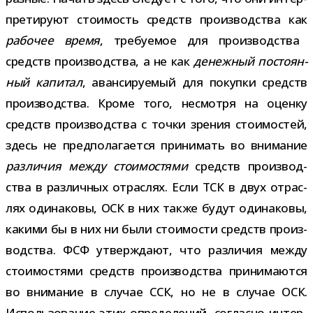
пре­ти­руют сто­и­мость средств про­из­вод­ства как
рабо­чее время
, тре­бу­е­мое для про­из­вод­ства
средств про­из­вод­ства, а не как
денеж­ный посто­ян­
ный капи­тал
, аван­си­ру­е­мый для покупки средств
про­из­вод­ства. Кроме того, несмотря на оценку
средств про­из­вод­ства с точки зре­ния сто­и­мо­стей,
здесь не пред­по­ла­га­ется при­ни­мать во вни­ма­ние
раз­ли­чия между сто­и­мо­стями
средств про­из­вод­
ства в раз­лич­ных отрас­лях. Если ТСК в двух отрас­
лях оди­на­ковы, ОСК в них также будут оди­на­ковы,
какими бы в них ни были сто­и­мо­сти средств про­из­
вод­ства. ФСФ утвер­ждают, что раз­ли­чия между
сто­и­мо­стями средств про­из­вод­ства при­ни­ма­ются
во вни­ма­ние в слу­чае ССК, но не в слу­чае ОСК.
Использование этих опре­де­ле­ний, согласно интер­