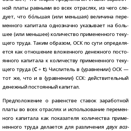
ной платы рав­ными во всех отрас­лях, из чего сле­
дует, что бо́льшая (или мень­шая) вели­чина пере­
мен­ного капи­тала одно­значно ука­зы­вает на боль­
шее (или мень­шее) коли­че­ство при­ме­нен­ного теку­
щего труда. Таким обра­зом, ОСК по сути опре­де­ля­
ется как отно­ше­ние вло­жен­ного денеж­ного посто­
ян­ного капи­тала к коли­че­ству при­ме­нен­ного теку­
щего труда (
C
÷
t
). Числитель в {урав­не­нии} ОСК —
тот же, что и в {урав­не­нии} ССК: дей­стви­тель­ный
денеж­ный посто­ян­ный капитал.
Предположение о равен­стве ста­вок зара­бот­ной
платы во всех отрас­лях и исполь­зо­ва­ние пере­мен­
ного капи­тала как пока­за­теля коли­че­ства при­ме­
нен­ного труда дела­ется для раз­ли­че­ния
двух воз­