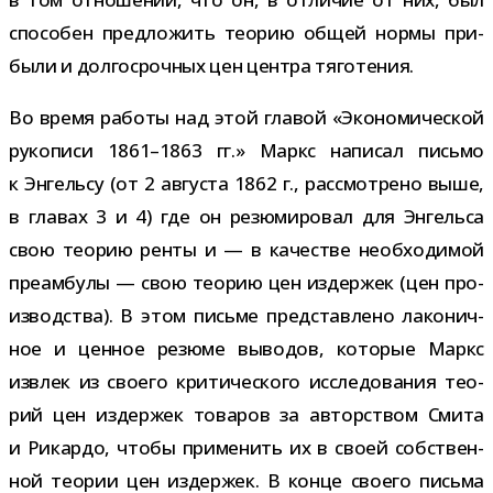
спо­со­бен пред­ло­жить тео­рию общей нормы при­
были и дол­го­сроч­ных цен цен­тра тяготения.
Во время работы над этой гла­вой «Экономической
руко­писи 1861–1863 гг.» Маркс напи­сал письмо
к Энгельсу (от 2 авгу­ста 1862 г., рас­смот­рено выше,
в гла­вах 3 и 4) где он резю­ми­ро­вал для Энгельса
свою тео­рию ренты и — в каче­стве необ­хо­ди­мой
пре­ам­булы — свою тео­рию цен издер­жек (цен про­
из­вод­ства). В этом письме пред­став­лено лако­нич­
ное и цен­ное резюме выво­дов, кото­рые Маркс
извлек из сво­его кри­ти­че­ского иссле­до­ва­ния тео­
рий цен издер­жек това­ров за автор­ством Смита
и Рикардо, чтобы при­ме­нить их в своей соб­ствен­
ной тео­рии цен издер­жек. В конце сво­его письма